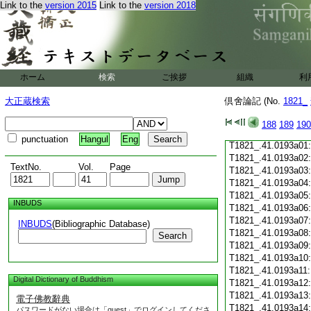
Link to the
version 2015
Link to the
version 2018
T1821_.41.0192c19
T1821_.41.0192c20
T1821_.41.0192c21
T1821_.41.0192c22
T1821_.41.0192c23
T1821_.41.0192c24
ホーム
検索
ご挨拶
組織
利
T1821_.41.0192c25
T1821_.41.0192c26
大正蔵検索
倶舍論記 (No.
1821_
T1821_.41.0192c27
T1821_.41.0192c28
188
189
190
T1821_.41.0192c29
punctuation
Hangul
Eng
T1821_.41.0193a01
T1821_.41.0193a02
TextNo.
Vol.
Page
T1821_.41.0193a03
T1821_.41.0193a04
T1821_.41.0193a05
INBUDS
T1821_.41.0193a06
T1821_.41.0193a07
INBUDS
(Bibliographic Database)
T1821_.41.0193a08
Search
T1821_.41.0193a09
T1821_.41.0193a10
T1821_.41.0193a11
Digital Dictionary of Buddhism
T1821_.41.0193a12
T1821_.41.0193a13
電子佛教辭典
T1821_.41.0193a14
パスワードがない場合は「guest」でログインしてくださ