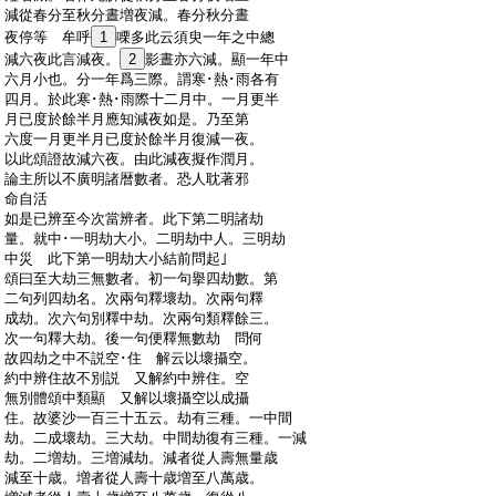
:
減從春分至秋分晝増夜減。春分秋分晝
:
夜停等 牟呼
1
㗚多此云須臾一年之中總
:
減六夜此言減夜。
2
影晝亦六減。顯一年中
:
六月小也。分一年爲三際。謂寒･熱･雨各有
:
四月。於此寒･熱･雨際十二月中。一月更半
:
月已度於餘半月應知減夜如是。乃至第
:
六度一月更半月已度於餘半月復減一夜。
:
以此頌證故減六夜。由此減夜擬作潤月。
:
論主所以不廣明諸暦數者。恐人耽著邪
:
命自活
:
如是已辨至今次當辨者。此下第二明諸劫
:
量。就中･一明劫大小。二明劫中人。三明劫
:
中災 此下第一明劫大小結前問起｣
:
頌曰至大劫三無數者。初一句擧四劫數。第
:
二句列四劫名。次兩句釋壞劫。次兩句釋
:
成劫。次六句別釋中劫。次兩句類釋餘三。
:
次一句釋大劫。後一句便釋無數劫 問何
:
故四劫之中不説空･住 解云以壞攝空。
:
約中辨住故不別説 又解約中辨住。空
:
無別體頌中類顯 又解以壞攝空以成攝
:
住。故婆沙一百三十五云。劫有三種。一中間
:
劫。二成壞劫。三大劫。中間劫復有三種。一減
:
劫。二増劫。三増減劫。減者從人壽無量歳
:
減至十歳。増者從人壽十歳増至八萬歳。