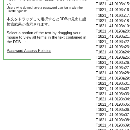
い。
T1821_.41.0193a15
Users who do not have a password can log in with the
T1821_.41.0193a16
userID "guest".
T1821_.41.0193a17
本文をドラッグして選択するとDDBの見出し語
T1821_.41.0193a18
検索結果が表示されます。
T1821_.41.0193a19
T1821_.41.0193a20
Select a portion of the text by dragging your
T1821_.41.0193a21
mouse to view all terms in the text contained in
T1821_.41.0193a22
the DDB. ・
T1821_.41.0193a23
Password Access Policies
T1821_.41.0193a24
T1821_.41.0193a25
T1821_.41.0193a26
T1821_.41.0193a27
T1821_.41.0193a28
T1821_.41.0193a29
T1821_.41.0193b01
T1821_.41.0193b02
T1821_.41.0193b03
T1821_.41.0193b04
T1821_.41.0193b05
T1821_.41.0193b06
T1821_.41.0193b07
T1821_.41.0193b08
T1821_.41.0193b09