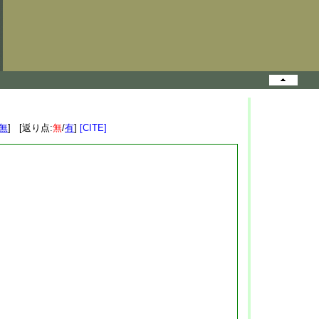
無
] [返り点:
無
/
有
]
[CITE]