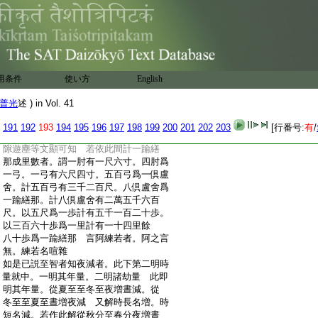
:
爲一微量。微顯細聚。梵云阿菟此名微。眼
:
見色中最微細也。應知但爲天眼･輪王眼･
:
後有菩薩眼所見。積微至七爲一金塵。金･
:
銀･銅･鐵總名爲金雜心云銅塵。舊倶舍云
:
鐵塵。皆局一偏。塵於金中往來不障故名
:
金塵 又解積微至七方於金上住故名
用条件
使い方
English
:
金塵。水塵兩釋亦爾兎毛塵量等兎毛端名
:
兎毛塵 又解積水至七方於兎毛端上住
普光
述 ) in Vol. 41
:
名兎毛塵。羊･牛毛塵兩釋亦爾
11
又婆沙
12
有
:
一説。七微成一水塵。七水塵成一銅塵。七銅
191
192
193
194
195
196
197
198
199
200
201
202
203
[行番号:
有
/
:
塵成一兎毫塵 此師意説水塵細。銅塵麁
:
隙遊塵等文顯可知 若依此間計一踰繕
:
那成里數者。謂一肘有一尺六寸。四肘爲
:
一弓。一弓有六尺四寸。五百弓爲一倶盧
:
舍。計五百弓有三千二百尺。八倶盧舍爲
:
一踰繕那。計八倶盧舍有二萬五千六百
:
尺。以五尺爲一歩計有五千一百二十歩。
:
以三百六十歩爲一里計有一十四里餘
:
八十歩爲一踰繕那 言阿練若者。阿之言
:
無。練若名喧雜
:
如是已説至智者知夜減者。此下第二明時
:
量就中。一明其年量。二明諸劫量 此即
:
明其年量。從夏至至冬至夜増晝減。從
:
冬至至夏至晝増夜減 又解時長名増。時
:
短名減。若作此解從秋分至春分夜増晝