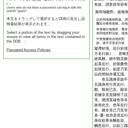
い。
有故。謂意捨等容有
Users who do not have a password can log in with the
userID "guest".
無同地敵對。故無
本文をドラッグして選択するとDDBの見出し語
以於同地無捨對故。謂
検索結果が表示されます。
爾近分唯有捨根。自地
有喜根白地無對。應非
Select a portion of the text by dragging your
有同地所對法故。或捨
mouse to view all terms in the text contained in
中曾無樂有自地所對
the DDB. ・
故。彼不可意近行收
凝滯於境。近行於境
Password Access Policies
方名行故｣ 若唯
經爲難。經中既言眼
起喜近行。於順憂色
起捨近行。如是乃至
以此明知亦通五識。
依五識身至故不應
五識身所引意近行。
觀。既有已言。顯非
若雖非見至隨明了説
等。便謂直縁色等非
故有此文。色等近行
有。雖非見已乃至非
喜･憂･捨亦是意近
身在欲界未離欲染。
觸意近行。以欲三識