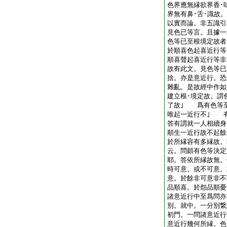
色界應無縁欲界香･
界無有鼻･舌･識故
以實而論。非五識引
見色已等言。且據
色等已至根境定故者
於順喜色起喜近行等
順喜聲起喜近行等非
故有此文。見色等已
捨。亦是意近行。恐
雜亂。是故經中作如
建立根･境定故。謂
了故｣ 爲有色等
唯起一近行不｣ 
答有謂就一人相續身
順生一近行故不起餘
於所縁容有多縁故。
云。問頗有色等決定
耶。答依所縁故無。
時可意。或不可意。
意。於餘非可意非不
品順喜。於怨品順憂
諸意近行中至爲問亦
別。就中。一分別繋
初門。一問諸意近行
意近行幾何所縁。色