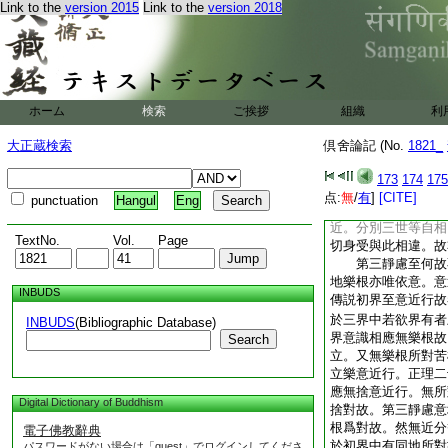
法近行通雜･不雜。
Link to the
version 2015
Link to the
version 2018
總或別皆名不雜。或
於五外隨縁多少。或
皆名雜縁。此中言法
意近行名爲目何
等至數遊行故者。答
ホーム
検索
ご挨拶
組織
利
於諸境中數遊行故。
等與意爲近縁。令意
大正蔵検索
倶舍論記 (No.
1821_
近行。如何身受非
唯依意至故亦非行者
173
174
175
是
8
唯意識故不名
点:
無
/
有
]
[CITE]
punctuation
Hangul
Eng
行。故正理云以意近
近。分別三世等自相
TextNo.
Vol.
Page
切身受與此相違。故
第三靜慮至何故不
地樂根亦唯依意。意
INBUDS
傳説初界至意近行故
於三界中若欲界有者
INBUDS
(Bibliographic Database)
界意識相應無樂根故
Search
立。又無樂根所對苦
立樂意近行。正理二
應無捨意近行。無所
Digital Dictionary of Buddhism
捨對故。第三靜慮意
根爲對故。然無近分
電子佛教辭典
於初界中有同地所對
パスワードがない場合は「guest」でログインしてくださ