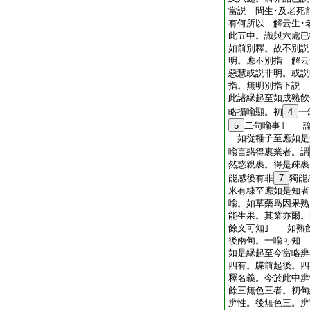
當説 問生･及老死
有何所以 解云生･
此五中。識與六處已
如前別釋。故不別説
明。應不別指 解云
惡慧或説非明。或説
指。無明別指下説
此諸縁起至如成熟飮
略攝喩顯。初
4
一
5
二句喩事｣ 論
如從種子至應如是
喩言惑得裹業者。謂
然惑親裹。得是疎裹
能感後有非
7
獨能
米有糠至應如是知者
喩。如草藥爲因果熟
能生果。其業亦爾。
餘文可知｣ 如熟
後兩句。一喩可知
如是縁起至今當略辨
四有。牒前起後。四
釋名義。今於此中辨
餘三無色三者。初句
辨性。後無色三。