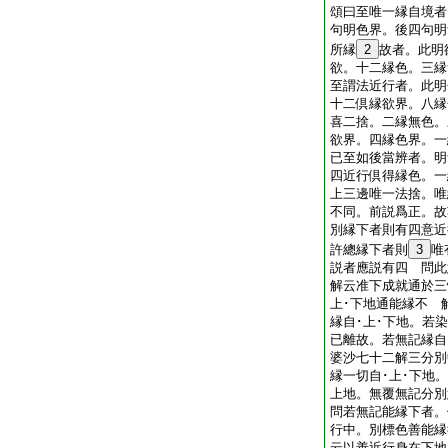
頌曰至唯一縁自境者
句明色界。後四句
所縁
2
故者。此明
欲。十二縁色。三
至謂法近行者。此明
十二倶縁欲界。八縁
喜二捨。二縁無色。
欲界。四縁色界。
已至如後當辨者。明
四近行倶得縁色。一
上三邊唯一法捨。唯
不同。前説爲正。故
別縁下者則有四意近
許總縁下者則
3
唯
説者應説有四 問
解云准下成就通於三
上･下地通能縁不 
縁自･上･下地。若
已離故。若無記縁自
婆沙七十二解三分別
縁一切自･上･下地
上地。無覆無記分
問若無記能縁下者。
行中。別標色善能縁
云以善近行身在下地