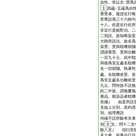
自性。答以念･慧爲
1
四蘊･五蘊爲自
善受者。復證近行唯
世尊説爲三十六師句
十八。此是近行此所
非近行是能對治。二
二別説。故知唯染是
大師所説法。故名爲
染受。受與耽嗜煩惱
謂諸善受。受與出離
一百九十云。此中耽
與彼爲安足處名耽嗜
名一切煩惱。執著性
處。名耽嗜依受。若
爲安足處名出離依受
九云。問何故不説無
此二中故。謂無覆無
善品。順染品者耽嗜
依攝｣ 如是所説
支如上分別。若約惑
別。如理應説
何縁不説所餘有支者
別
3
文。問十二支
餘八支｣ 頌曰至隨
及六處。前界品已説