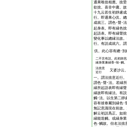
通果唯捨相應。捨受
欲捨。喜非中庸。故
十九云若生初靜慮成
行。即通果心倶。總
成就三。謂色･聲･
起身表。即有縁色捨
起語表。即有縁聲捨
變化事以總縁法故。
行。有説成就六。謂
倶。此心容有總･別
二不言有説。此初師意
縁身業兼縁香･味･觸。
法捨意
又婆沙云。
近行
一。謂法捨意近行。
謂色･聲･法。若縁
縁所起語表即有縁聲
縁故即有縁法。有説
觸･法。以生第二靜
容有彼眷屬別縁色･
無記意識現在前故
解云初説爲正。如前
縁能造觸。或縁身業
色･觸故。但名法捨