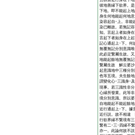
彼地善縁下欲界。是
下地。即不能起上地
身生何地能起何地意
染容起自･上。非能
染已離故。若無記容
知。言起上者如身在
言起下者如身在上起
記心通起上･下。何
無覆無記分別意識唯
此必定繋屬生故。又
地能起餘地無覆無記
繋屬生故 解云婆沙
起意識地中三種分別
色等五境。夫生餘地
謂變化心･三識身･
現事。若三識性非分
心縁所發業。此等非
境分別意識。所以婆
自地能起不能起餘地
近行通起上･下。據
近行説。故不相違 
行欲界縁不繋境有三
繋有二･三･四縁不
亦一。此論何故不説