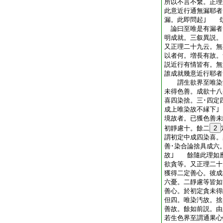
所以不言不繋。正理
此意近行通無漏耶者
漏。此即問起｣ 頌
論曰至唯是有漏者
明成就。三叙異説。
又正理二十九云。無
以者何。増長有故。
説近行有情皆有。無
誰成就幾意近行耶者
謂生欲界至唯染汚
未得色善。成欲十八
喜四染捨。三･四定
成上唯染故不縁下
境故者。已獲色善未
初靜慮十。餘二
2
謂初定中成四染喜。
善･染合論捨具成六
故｣ 餘隨此理如
欲貪等。又正理二十
獲得二定善心。彼成
六憂。二靜慮等皆如
善心。於初定貪未得
但四。唯染汚故。捨
善故。餘如前説。由
若生色界至謂通果心