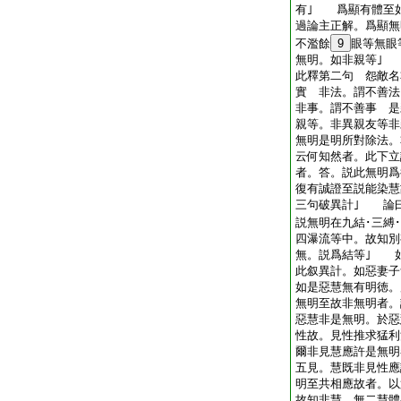
有｣ 爲顯有體至
過論主正解。爲顯無
不濫餘
9
眼等無眼
無明。如非親等｣
此釋第二句 怨敵名
實 非法。謂不善
非事。謂不善事 是
親等。非異親友等非
無明是明所對除法。
云何知然者。此下
者。答。説此無明爲
復有誠證至説能染慧
三句破異計｣ 論
説無明在九結･三縛･
四瀑流等中。故知別
無。説爲結等｣ 
此叙異計。如惡妻子
如是惡慧無有明徳
無明至故非無明者。
惡慧非是無明。於惡
性故。見性推求猛
爾非見慧應許是無明
五見。慧既非見性
明至共相應故者。以
故知非慧。無二慧