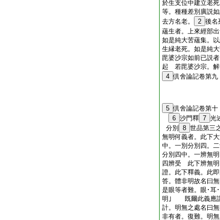
於生支位中建立老死
等。種種差別廣説如
去方名老。
2
後名
蘊生者。上來經部出
如是純大苦蘊集。以
生縁老死。如是純大
毘婆沙宗如前已説者
起 若毘婆沙宗。解
4
倶舍論記卷第九
5
倶舍論記卷第十
6
沙門釋
7
光
分別
8
世品第三
無明何義者。此下大
中。一別分別四。二
分別四中。一辨無明
四辨受 此下辨無明
證。此下釋義。此
答。體非明故名曰
是眼等者難。眼･耳
明｣ 既爾此義應
計。明無之處名曰
非有者。復難。明無