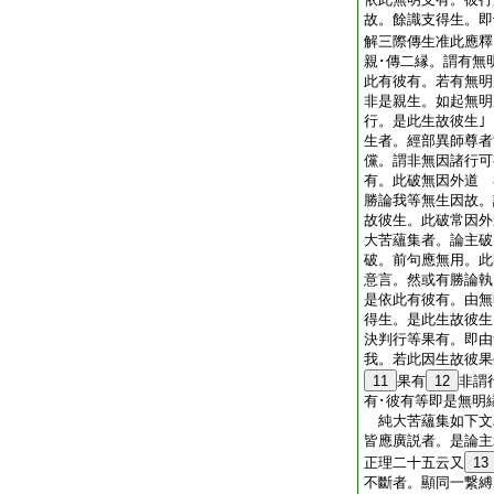
故。餘識支得生。即
解三際傳生准此應釋
親･傳二縁。謂有無
此有彼有。若有無明
非是親生。如起無明
行。是此生故彼生
生者。經部異師尊者
儻。謂非無因諸行可
有。此破無因外道 
勝論我等無生因故。
故彼生。此破常因
大苦蘊集者。論主破
破。前句應無用。此
意言。然或有勝論執
是依此有彼有。由無
得生。是此生故彼生
決判行等果有。即由
我。若此因生故彼果
11
果有
12
非謂
有･彼有等即是無明
純大苦蘊集如下文
皆應廣説者。是論主
正理二十五云又
13
不斷者。顯同一繋縛