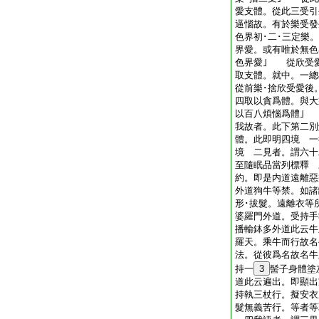
愛支體。從此三受引
逼惱故。有於樂受發
色界初･二･三定樂
界愛。或有唯於無色
色界愛｣ 從欣受
取支體。就中。一總
從前樂･捨欣受愛後
四取以貪爲體。與大
以百八煩惱爲體｣
我故者。此下第二別
體。此即明四境 一
境 二見者。謂六十
至隨眠品當列標釋 
約。即是内道遠離惡
外道狗牛等禁。如諸
形･拔髮。遠離衣
婆羅門外道。受持
播輸鉢多外道此云牛
羅天。乘牛而行故名
法。從彼爲名故名牛
持一
3
髻子身體塗
道此云遍出。即顯出
持執三杖行。擬安衣
髮無義苦行。等者等