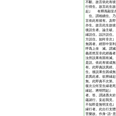
不斷。故言依此有彼
行得生。故言此生故
起｣ 有釋爲顯至
住。謂相續住。乃
言依此有彼有。及即
亦生。故言此生故
後説生者。論主破。
縁説住。設許説住。
方説住。如何非次
無因者。經部中室利
呼爲上坐 滅。謂
義若然至非此經義者
汝所説果有因有滅。
是説。依此有彼成無
有。此即責説異經。
生。後説果生因成無
若異此者。欲辨縁起
無。此即責不次第。
復次云何至生縁老死
縁起。將明問起｣
者。答。謂諸愚夫於
蘊諸行。妄起我見
不知即是無明支也
縁行者。此出行支體
苦樂故。作身･語･