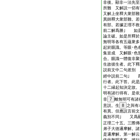
非後。顯非一法先至
所難 又解説一切
又解上坐釋大衆部難
異師釋大衆部難。若
有部。若據正理不救
前二解爲勝｣ 如
論主破。如是所釋於
無明等各有五蘊衆多
起於眼識。等眼･色
集豈成 又解眼･色
合。眼識一體復非
生故彼生者。此下釋
説前文中二句差別 
經中説前二句｣ 
行者。此下答。此是
十二縁起知決定故。
明有諸行得有。是依
非
7
離無明可有諸
意説。生
8
之與有
有異。但應説言前文
義別不同｣ 又爲
正理二十五。三際傳
弟子大徳邏摩解。諸
是邏摩解。第一解云
依此無明支有。彼行