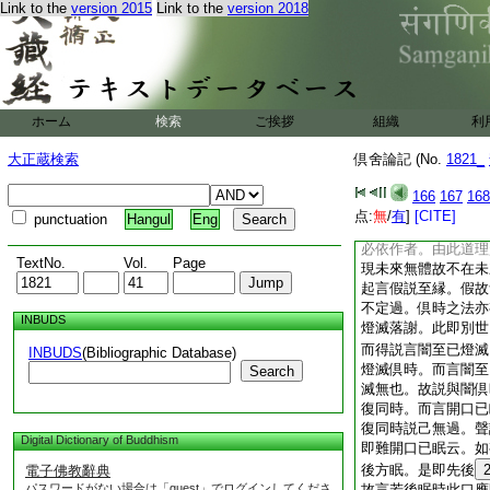
Link to the
version 2015
Link to the
version 2018
非有無間必有。向現
縁應亦然例同於起故
體雖非有。無間必有
縁。若言非有不得至
正起。以起必非已生
亦應得説至縁。故雖
ホーム
検索
ご挨拶
組織
利
生已起無窮者。頌
復起便致無窮 或先
大正蔵検索
倶舍論記 (No.
1821_
在未來失。若言起在
未來體應先有。以未
166
167
168
體應非有。以未來無
点:
無
/
有
]
[CITE]
punctuation
Hangul
Eng
有起用非有作者違自
必依作者。由此道理
TextNo.
Vol.
Page
現未來無體故不在未
起言假説至縁。假故
不定過。倶時之法亦
INBUDS
燈滅落謝。此即別世
而得説言闇至已燈滅
INBUDS
(Bibliographic Database)
燈滅倶時。而言闇至
Search
滅無也。故説與闇倶
復同時。而言開口已
復同時説己無過。聲
Digital Dictionary of Buddhism
即難開口已眠云。如
後方眠。是即先後
電子佛教辭典
パスワードがない場合は「guest」でログインしてくださ
故言若後眠時此口應