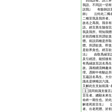
四我語者。謂三界
我語。不同説一切有
説我｣ 有餘師説
師｣ 云何此二獨
二種至我及我所者。
故名之爲我。我非有
語。經言異生隨假言
我及我所。明知我體
於前四種至所謂欲貪
體。前説四種是所取
體。所謂欲貪。即貪
是欲界貪也。經言欲
法｣ 由取爲縁至
及引經證。能招後有
有爲縁故至説名爲生
故。識相續流轉趣未
理。憑附中有馳赴所
五蘊説名爲生。大分
識名是狹唯説六識
又解此生支如前識･
1
流同前識支復言
言生者。總顯未來生
命終一期生也。於此
解老死前言生｣ 
者。出老死體。於初