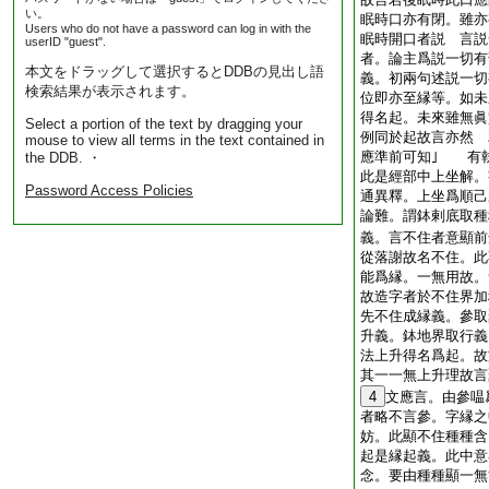
い。
眠時口亦有閉。雖亦
Users who do not have a password can log in with the
眠時開口者説 言説
userID "guest".
者。論主爲説一切有
本文をドラッグして選択するとDDBの見出し語
義。初兩句述説一切
検索結果が表示されます。
位即亦至縁等。如未
得名起。未來雖無眞
Select a portion of the text by dragging your
例同於起故言亦然 
mouse to view all terms in the text contained in
應準前可知｣ 有
the DDB. ・
此是經部中上坐解。
Password Access Policies
通異釋。上坐爲順己
論難。謂鉢剌底取種
義。言不住者意顯前
從落謝故名不住。此
能爲縁。一無用故。
故造字者於不住界加
先不住成縁義。參取
升義。鉢地界取行義
法上升得名爲起。故
其一一無上升理故言
4
文應言。由參嗢
者略不言參。字縁之
妨。此顯不住種種含
起是縁起義。此中意
念。要由種種顯一無