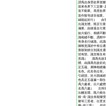
謂爲自身受欲界當樂
當來色界下三定樂･
造不動業。爲受欲界
造作殺等諸非福業。
縁能起於行｣ 由
出識支體。既言引業
滿業。由彼過去引業
如火焔行。相續不斷
識相續不斷。憑附中
有身名行縁識。此識
雖唯意識於中有位通
善順契經分別識支通
切有部。識支唯生有
意識｣ 識爲先故
體。由識爲先故於此
足五蘊。展轉相續遍
名色。此名色位長。
引經證。於大因縁經
色具足五蘊遍一期
爲六處者。出六處體
名爲六處｣ 次與
出觸支體。既六根生
根･境･識合有順樂
樂等三受者。出受支
樂･捨三受｣ 從此