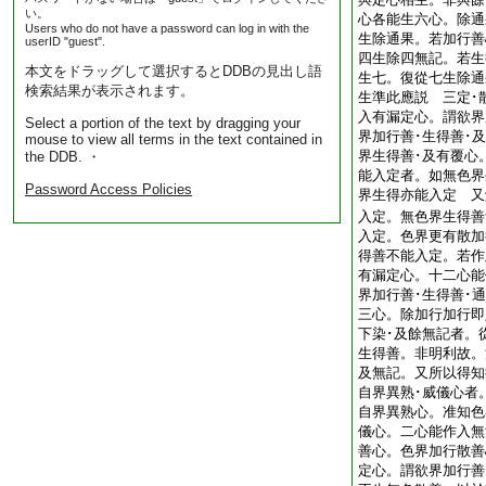
い。
心各能生六心。除通
Users who do not have a password can log in with the
生除通果。若加行善
userID "guest".
四生除四無記。若生
本文をドラッグして選択するとDDBの見出し語
生七。復從七生除通
検索結果が表示されます。
生準此應説 三定･
入有漏定心。謂欲界
Select a portion of the text by dragging your
界加行善･生得善･
mouse to view all terms in the text contained in
界生得善･及有覆心
the DDB. ・
能入定者。如無色界
Password Access Policies
界生得亦能入定 又
入定。無色界生得善
入定。色界更有散加
得善不能入定。若作
有漏定心。十二心能
界加行善･生得善･
三心。除加行加行即
下染･及餘無記者。
生得善。非明利故。
及無記。又所以得知
自界異熟･威儀心者
自界異熟心。准知色
儀心。二心能作入無
善心。色界加行散善
定心。謂欲界加行善