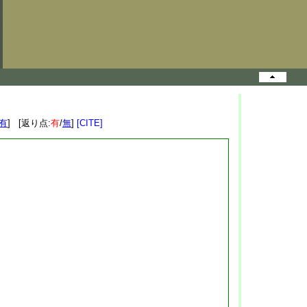
有
] [返り点:
有
/
無
]
[CITE]