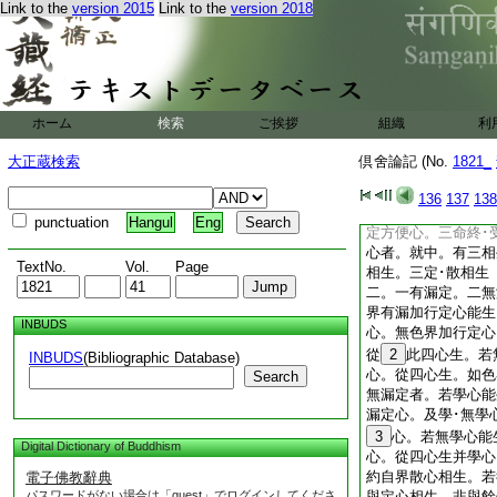
有十二心者。就答中
Link to the
version 2015
Link to the
version 2018
十心 就十二心中。
相生。此下列十二
十二者。問｣ 頌
知
此十二心至餘從五生
ホーム
検索
ご挨拶
組織
利
擧頌略述。初四句欲
心。次四句無色界三
大正蔵検索
倶舍論記 (No.
1821_
明諸心相生略依二十
之與二十開･合爲異
136
137
138
故就彼明。言三＊門
punctuation
Hangul
Eng
定方便心。三命終･
心者。就中。有三相
TextNo.
Vol.
Page
相生。三定･散相生
二。一有漏定。二無
界有漏加行定心能生
INBUDS
心。無色界加行定心
從
2
此四心生。若
INBUDS
(Bibliographic Database)
心。從四心生。如色
Search
無漏定者。若學心能
漏定心。及學･無學
3
心。若無學心能
Digital Dictionary of Buddhism
心。從四心生并學心
約自界散心相生。若
電子佛教辭典
パスワードがない場合は「guest」でログインしてくださ
與定心相生。非與餘