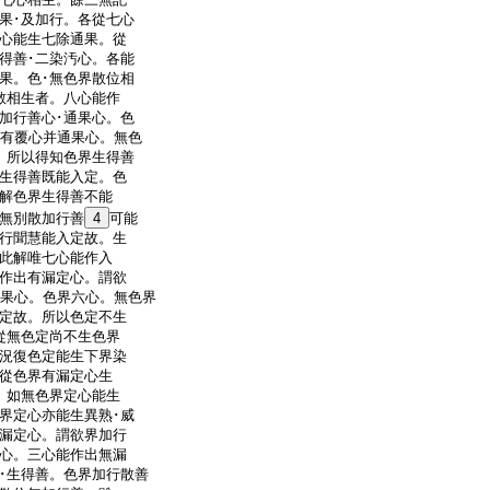
果･及加行。各從七心
心能生七除通果。從
得善･二染汚心。各能
果。色･無色界散位相
散相生者。八心能作
加行善心･通果心。色
及有覆心并通果心。無色
。所以得知色界生得善
生得善既能入定。色
解色界生得善不能
無別散加行善
4
可能
行聞慧能入定故。生
此解唯七心能作入
作出有漏定心。謂欲
通果心。色界六心。無色界
定故。所以色定不生
從無色定尚不生色界
況復色定能生下界染
從色界有漏定心生
。如無色界定心能生
界定心亦能生異熟･威
漏定心。謂欲界加行
心。三心能作出無漏
･生得善。色界加行散善