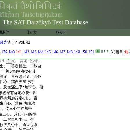
。一明十二心。二明二
一列十二心。二
14
正辨
心。總擧數答｣ 云何
曰至合成十二者。答。數可
四者。此下正辨相生。
用条件
使い方
English
15
界四心。次六句色界三
心。後兩句無漏二。將
普光
述 ) in Vol. 41
心三
16
門分別。十二
。體無寛･狹。二十數廣
139
140
141
142
143
144
145
146
147
148
149
150
151
[行番号:
無
/
者一定･散相生心。二防
受生
1
心 言定･散相生
生。一善定相生。二散自
 一善定相生者復有其
漏定。言有漏定者。若色
四心。謂自界加行定
。及無漏生學･無學心。復
無色界有漏定心能生四
界有漏加行定心説。言
生四心。謂色･無色有
心。從三心生除無學
生三心。於前四内除學
 二散自相生者。謂
欲界八心中。通果心唯
七心相生。餘三無記