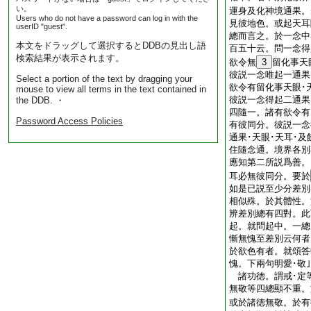
い。
運身及化神境通果。
Users who do not have a password can log in with the
見彼地色。或起天耳
userID "guest".
總而言之。於一念中
本文をドラッグして選択するとDDBの見出し語
百五十云。問一念得
検索結果が表示されます。
欲令無
3
留化事天
彼説一念唯起一通果
Select a portion of the text by dragging your
欲令有留化事天眼･
mouse to view all terms in the text contained in
彼説一念得起二通果
the DDB. ・
四隨一。諸有欲令有
Password Access Policies
有彼同分。彼説一念
通果･天眼･天耳･
住隨念通。境界各別
應知第二所説爲善。
耳必無彼同分。要於
如是已説至少分差別
相似殊。於其體性。
辨差別總有四對。此
起。就問起中。一
慚無愧至差別云何者
於欲色有者。就頌答
愧。下兩句明愛･敬
諸功徳。謂戒･定
無敬等四總顯不重。
或於諸徳無敬。於有