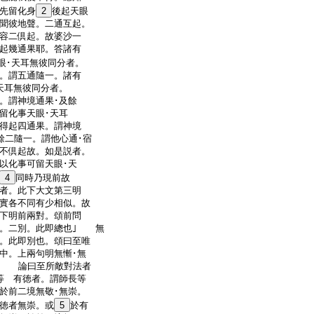
先留化身
2
後起天眼
聞彼地聲。二通互起。
容二倶起。故婆沙一
起幾通果耶。答諸有
眼･天耳無彼同分者。
。謂五通隨一。諸有
天耳無彼同分者。
。謂神境通果･及餘
留化事天眼･天耳
得起四通果。謂神境
及餘二隨一。謂他心通･宿
不倶起故。如是説者。
以化事可留天眼･天
4
同時乃現前故
者。此下大文第三明
實各不同有少相似。故
下明前兩對。頌前問
總。二別。此即總也｣ 無
。此即別也。頌曰至唯
中。上兩句明無慚･無
｣ 論曰至所敵對法者
等 有徳者。謂師長等
於前二境無敬･無崇。
徳者無崇。或
5
於有