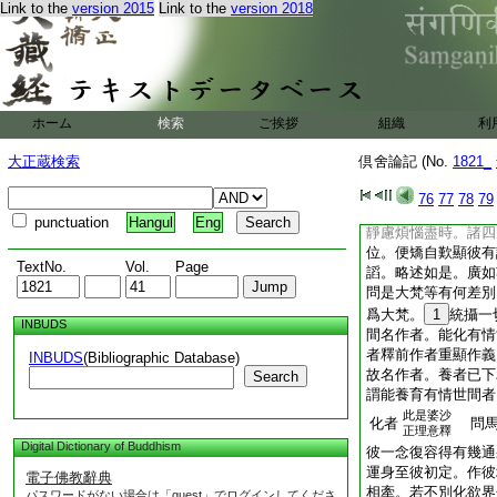
Link to the
version 2015
Link to the
version 2018
持。即以定心於誓多
出。從定而起問彼天
位盡滅無餘。答曰不
轉。相推乃至他化自
衆。欲往梵世入勝等
沒。梵衆天出。從定
ホーム
検索
ご挨拶
組織
利
曰。我等不知。復推
彼大梵王。時大梵王
大正蔵検索
倶舍論記 (No.
1821_
芻。問言此欲･色界
滅。無餘煩惱繋縛。
76
77
78
79
四根本靜慮･未至･
punctuation
Hangul
Eng
靜慮煩惱盡時。諸四
位。便矯自歎顯彼有
TextNo.
Vol.
Page
謟。略述如是。廣
問是大梵等有何差別
爲大梵。
1
統攝一
INBUDS
間名作者。能化有情
者釋前作者重顯作義
INBUDS
(Bibliographic Database)
故名作者。養者已下
Search
謂能養育有情世間者
此是婆沙
化者
問馬
正理意釋
Digital Dictionary of Buddhism
彼一念復容得有幾通
運身至彼初定。作彼
電子佛教辭典
相牽。若不別化欲界
パスワードがない場合は「guest」でログインしてくださ