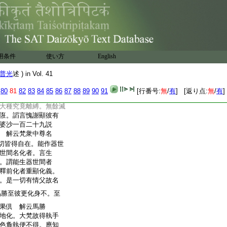
林沒。於四大王衆天
衆。諸四大種。當於何
知。如是欲界六天展
在天所。彼復仰推梵
持。復以定心自在宮
而起還作上問。梵衆
13
咸
用条件
使い方
English
大梵。馬勝苾芻。尋問
處自梵衆。忽被馬勝苾
普光
述 ) in Vol. 41
諸四大種。當於何位盡
梵王不知隨其所應。依
80
81
82
83
84
85
86
87
88
89
90
91
[行番号:
無
/
有
] [返り点:
無
/
有
]
中間･空處近分。斷第四
大種究竟離縛。無餘滅
誑。謟言愧謝顯彼有
如婆沙一百二十九説
 解云梵衆中尊名
切皆得自在。能作器世
世間名化者。言生
。謂能生器世間者
釋前化者重顯化義。
。是一切有情父故名
勝至彼更化身不。至
果倶 解云馬勝
地化。大梵故得執手
色麁執便不得。應知