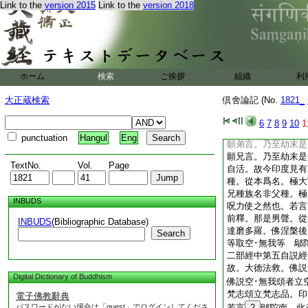
迦多名剪剃。衍名爲
Link to the
version 2015
Link to the
version 2018
剪剃種女生。從母姓
子。是婆羅門十姓中
貴族。所以名剪剃種
歳已上在家學問。十
方學問。至年
10
ホーム
検索
ご挨拶
組織
利
婦生子繼嗣。年至五
初時。有婆羅門。生
大正蔵検索
倶舍論記 (No.
1821_
覲問見父鬢髮蓬亂遂
諸仙見已皆欲剃除。
6
7
8
9
10
1
心傲慢非我父者我不
punctuation
Hangul
Eng
願弟言。乃至劫末是
願兄言。乃至劫末是
TextNo.
Vol.
Page
自活。故今印度見有
種。從本爲名。極大
兄種族名非父種。極
INBUDS
呪力使之然也。若言
前釋。那是男聲。從
INBUDS
(Bibliographic Database)
達磨多羅。佛涅槃後
Search
等取空･無我等 鄔
二部經中第五自説經
故。大徳法救。佛説
Digital Dictionary of Buddhism
佛説空･無我頌者立
梵志頌立梵志品。
電子佛教辭典
パスワードがない場合は「guest」でログインしてくださ
若言
2
鄔陀南。此