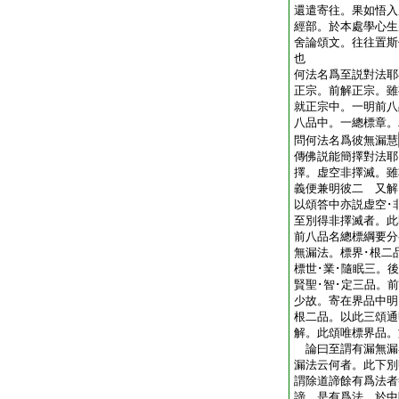
還遣寄往。果如悟入
經部。於本處學心生
舍論頌文。往往置斯
也
何法名爲至説對法耶
正宗。前解正宗。
就正宗中。一明前八
八品中。一總標章
問何法名爲彼無漏慧
傳佛説能簡擇對法耶
擇。虚空非擇滅。雖
義便兼明彼二 又解
以頌答中亦説虚空･
至別得非擇滅者。此
前八品名總標綱要分
無漏法。標界･根二
標世･業･隨眠三。
賢聖･智･定三品。
少故。寄在界品中明
根二品。以此三頌通
解。此頌唯標界品。
論曰至謂有漏無漏
漏法云何者。此下別
謂除道諦餘有爲法者
諦。是有爲法。於中