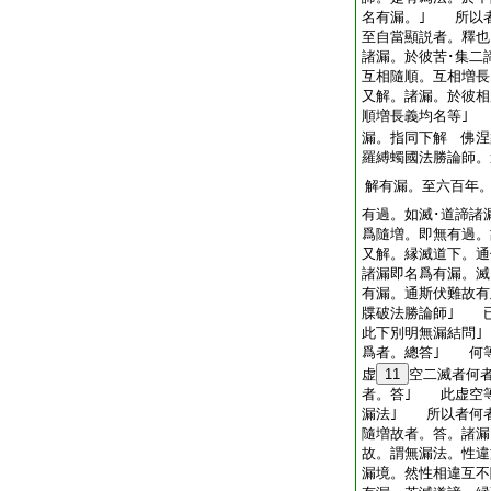
名有漏。｣ 所以
至自當顯説者。釋也
諸漏。於彼苦･集二
互相隨順。互相増
又解。諸漏。於彼相
順増長義均名等｣
漏。指同下解 佛涅
羅縛蠋國法勝論師。
解有漏。至六百年
有過。如滅･道諦諸
爲隨増。即無有過
又解。縁滅道下。通
諸漏即名爲有漏。滅
有漏。通斯伏難故有
牒破法勝論師｣ 
此下別明無漏結問
爲者。總答｣ 何
虚
11
空二滅者何
者。答｣ 此虚空
漏法｣ 所以者何
隨増故者。答。諸漏
故。謂無漏法。性違
漏境。然性相違互不