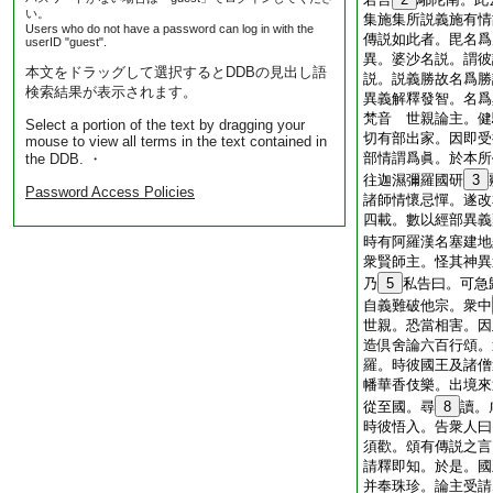
い。
集施集所説義施有
Users who do not have a password can log in with the
傳説如此者。毘名爲
userID "guest".
異。婆沙名説。謂彼
本文をドラッグして選択するとDDBの見出し語
説。説義勝故名爲勝
検索結果が表示されます。
異義解釋發智。名爲
梵音 世親論主。健
Select a portion of the text by dragging your
切有部出家。因即受
mouse to view all terms in the text contained in
部情謂爲眞。於本所
the DDB. ・
往迦濕彌羅國研
3
Password Access Policies
諸師情懷忌憚。遂改
四載。數以經部異義
時有阿羅漢名塞建地
衆賢師主。怪其神異
乃
5
私告曰。可急
自義難破他宗。衆中
世親。恐當相害。因
造倶舍論六百行頌。
羅。時彼國王及諸僧
幡華香伎樂。出境來
從至國。尋
8
讀。
時彼悟入。告衆人曰
須歡。頌有傳説之言
請釋即知。於是。國
并奉珠珍。論主受請