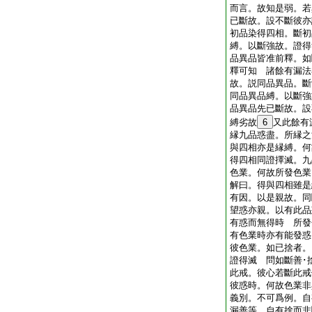
而言。故知是弱。若
已斷故。設不斷彼
初品染得四相。斷初
縛。以斷強故。證得
品異品皆准前釋。如
釋可知 諸餘有漏法
故。説同品異品。斷
同品異品縛。以斷強
品異品先已斷故。設
縛劣故
6
又此餘有
縁九品惑盡。所縁之
與四相亦是縁縛。何
得四相同證擇滅。九
色業。何故所發色業
解曰。得與四相雖是
有因。以是親故。同
望惑亦親。以有此品
有惑而無得時 所發
有色業時亦有能發惑
彼色業。如已捨者。
證得滅 問如斷善･
此戒。彼心若斷此戒
彼惑時。何故色業非
義別。不可爲例。自
漏善等。自有捨而非