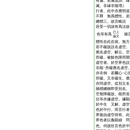
有漏。若滅道諦。縁
滅。非縁非隨増｣
行者。此中亦應明道
不釋 無爲體性。若
總標三。故言略説 
容受一切諸有爲法故
已上
色等有爲
雖言
論文
體性在此在彼。無方
若不礙故説名虚空。
應名虚空。解云。空
所礙。被餘色障而開
虚空者。於空界色説
非能･所礙應名虚空
亦非例 若爾心･心
所礙。又非礙生。應
亦同虚空。從別立名
雖標總稱即受別名。
空無障礙故。能所造
住等亦據虚空。據顯
於中生 又解。虚空
色於中行。而言行者
界復由虚空得有。此
界色者以麁顯細 問
色。何故但言色於中