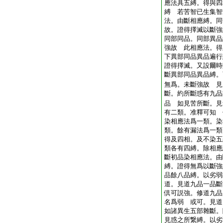
應法具五縛。得與四
縛 若苦智已生集智
法。由斷相應縛。同
故。證得擇滅以斷強
同部同品。同部異品
強故 此相應法。得
下異部同品異品遍行
證得擇滅。又設爾時
斷異部同品異品縛。
無爲。未斷強故 見
斷。約所斷惑有九品
品 如見苦所斷。見
有二類。准釋可知 
染相應法爲一類。染
類。餘有漏法爲一類
得及四相。及不染五
類各有四縛。除相應
斷初品染相應法。由
縛。證得無爲以斷強
品餘八品縛。以劣弱
道。見道九品一品斷
倶可説強。修道九品
名爲弱 或可。見道
如諸異生五部雜斷。
見惑之所繋縛。以劣