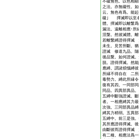
不礙無色。以色相顯
之法。亦無礙性。如
云。無色有爲。能起
礙｣ 擇滅即以至
體。擇滅即以離繋爲
漏法。遠離相應･所
涅槃。然彼滅體。離
若離繋縛證得擇滅 
未生。見苦所斷。猶
證滅 修道九品。隨
後品繋。如何證滅。
脱。證得擇滅。然能
應縛。謂諸煩惱縛彼
所縁不得自在 二所
毒勢力。縛此所縁令
復有其四。一同部同
同品。四異部異品。
五縛中斷強證滅。斷
者。一相應縛其力最
次強。三同部異品縛
縛其力稍弱。五異部
五縛中。前三是強。
其所應證得擇滅。後
由斷彼而證得擇滅 
有二種。相應法爲一