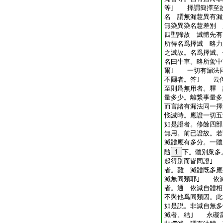
等｣ 擇謂簡擇至
名 謂無漏慧異有漏
無染異染名慧差別 
四聖諦故 滅體先有
所得名爲擇滅 略力
之滅故。名爲擇滅。
名曰牛車。略所駕中
爾｣ 一切有漏法同
不爾者。答｣ 云
至則爲無用者。釋 
量多少。離繋事量多
而言諸有漏法同一擇
惱滅時。應證一切五
如是證者。修餘四部
無用。前已證故。若
滅體應有多分。一體
隨
1
下。體別衆多
起得別而皆同證｣
者。難 滅體既多應
滅無同類耶｣ 依
者。通 依滅自體相
不與他爲同類因。此
如是説。非滅自無
滅者。結｣ 永礙