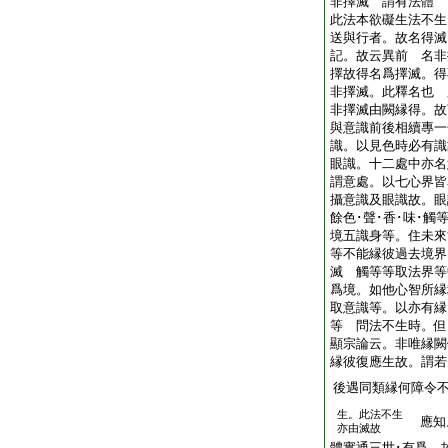
非擇滅 謂有法體 
此法本欲礙生法不生
送與行者。故名得滅
記。故云異前 名非
擇故得名爲擇滅。得
非擇滅。此釋名也 
非擇滅由闕縁得。故
與意識前後相續專一
識。以見色時必有識
眼識。十二處中亦名
謂意處。以七心界皆
攝意識及眼識故。
餘色･聲･香･味･觸
境五識身等。住未來
等不能縁彼過去境界
滅 觸等等取法界等
爲境。如他心智所縁
取意識等。以亦有縁
等 問法不生時。但
顯宗論云。非唯縁闕
縁彼復應生故。謂若
後遇同類縁何障令
生。此法不生
應知
亦由滅故
體實通三世･有爲。