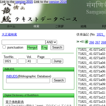
Link to the
version 2015
Link to the
version 2018
T1821_.41.0270c19
T1821_.41.0270c20
T1821_.41.0270c21
T1821_.41.0270c22
T1821_.41.0270c23
T1821_.41.0270c24
ホーム
検索
ご挨拶
組織
利
T1821_.41.0270c25
T1821_.41.0270c26
大正蔵検索
倶舍論記 (No.
1821_
T1821_.41.0270c27
T1821_.41.0270c28
266
267
268
T1821_.41.0270c29
punctuation
Hangul
Eng
T1821_.41.0271a01
T1821_.41.0271a02
TextNo.
Vol.
Page
T1821_.41.0271a03
T1821_.41.0271a04
T1821_.41.0271a05
INBUDS
T1821_.41.0271a06
T1821_.41.0271a07
INBUDS
(Bibliographic Database)
T1821_.41.0271a08
Search
T1821_.41.0271a09
T1821_.41.0271a10
T1821_.41.0271a11
Digital Dictionary of Buddhism
T1821_.41.0271a12
T1821_.41.0271a13
電子佛教辭典
パスワードがない場合は「guest」でログインしてくださ
T1821_.41.0271a14