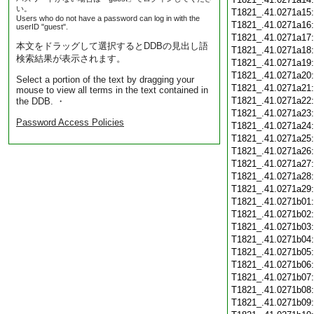
い。
T1821_.41.0271a15
Users who do not have a password can log in with the
T1821_.41.0271a16
userID "guest".
T1821_.41.0271a17
本文をドラッグして選択するとDDBの見出し語
T1821_.41.0271a18
検索結果が表示されます。
T1821_.41.0271a19
T1821_.41.0271a20
Select a portion of the text by dragging your
T1821_.41.0271a21
mouse to view all terms in the text contained in
T1821_.41.0271a22
the DDB. ・
T1821_.41.0271a23
Password Access Policies
T1821_.41.0271a24
T1821_.41.0271a25
T1821_.41.0271a26
T1821_.41.0271a27
T1821_.41.0271a28
T1821_.41.0271a29
T1821_.41.0271b01
T1821_.41.0271b02
T1821_.41.0271b03
T1821_.41.0271b04
T1821_.41.0271b05
T1821_.41.0271b06
T1821_.41.0271b07
T1821_.41.0271b08
T1821_.41.0271b09