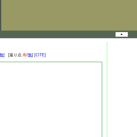
無
] [返り点:
有
/
無
]
[CITE]