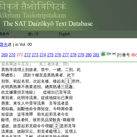
:
故。所以別除 於餘界等七善皆通現行･
:
及成就 然有差別 謂鬼･傍生有離律儀
:
處中業道。以依彼身無律儀故。但有處
:
中 若於色界唯有律儀無處中業道。於
:
初定中發身表業。但是妙行而非業道
:
三洲･欲天具有律儀･處中二種。謂三洲人
用条件
使い方
English
:
有三律儀。及處中善業道。若欲界天有道･
:
定律儀。及處中業道。無別解脱
普光
述 ) in Vol. 00
:
不善善業道至斷命壞威故者。此即第六明
:
業道三果。上兩句明得三果。下兩句明三
269
270
271
272
273
274
275
276
277
278
279
280
281
[行番号:
有
/
:
果因｣ 論曰至各招三果者。擧數總標。後
:
當具釋故今言且｣ 其三者何者。問｣
:
異熟等流増上別故者。答中。一總。二別。此
:
即總答｣ 謂於十種至是異熟果者。此下
:
別答。初起名習。次起名修。後起名
1
所作。
:
此明異熟果不善業道招。總異熟通三惡趣。
:
此文據重但言地獄｣ 從彼出已至等流
:
果別者。此明等流果。從彼地獄出已乘宿
:
善業。來生人中受等流果 言等流者是
:
相似義。如斷他命令壽短促。今時壽命還
:
短促故 盜等准釋 前生起邪見者今生
:
癡増。所以者何。彼邪見品望餘貪･嗔癡増
:
盛故。故昔起邪見能令今増癡
2
是邪見等
:
流果故。故顯宗云。邪見者癡増上。近増上
:
果亦名等流 又解。或彼邪見能令増癡。