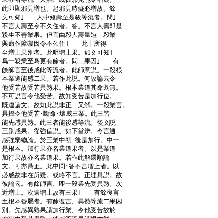
:
此即顯邪見増也。起邪見時癡必増故。餘
:
文可知｣ 人中短壽至是殺等流者。問｣
:
不言人壽至令不久住者。答。不言人壽即是
:
殺生不善業果。但言由殺人壽量短 殺業
:
與命作障礙因令不久住｣ 此十所得
:
至増上果別者。此明増上果。如文可知｣
:
爲一殺業至爲更有餘者。問二果因｣ 有
:
餘師言至後感此等流者。此師意説。一殺根
:
本業道能感二果。若作此説。何故論云令
:
他受苦故受苦異熟果。根本業道其命既無。
:
不可説言令他受苦。故知受苦是加行位。
:
既違論文。故知此説非正 又解。一殺業言。
:
具攝令他受苦･斷命･壞威三業。此三皆
:
能先感異熟。此三者能後感等流。後文説
:
三別感果。從強偏説。如下當辨。今言通
:
感強弱總論。於三業中初･後是加行。中一
:
是根本。加行果亦名業道果者。以是業道
:
加行果故亦名業道果。若作此解還順論
:
文。可亦爲正。此中問･答不言増上者。以
:
必感故非在所疑。或略不言。正理具説。故
:
彼論云。有餘師言。即一殺業先受異熟。次
:
近増上。次遠増上故有三果｣ 有餘復言
:
至根本眷屬者。有餘復言。異熟等流二果因
:
別。先感異熟果謂加行業。令他受苦故於