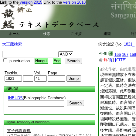
Link to the
version 2015
Link to the
version 2018
非有無間必有。向現
縁應亦然例同於起故
體雖非有。無間必有
縁。若言非有不得至
正起。以起必非已生
亦應得説至縁。故雖
ホーム
検索
ご挨拶
組織
利
生已起無窮者。頌
復起便致無窮 或先
大正蔵検索
倶舍論記 (No.
1821_
在未來失。若言起在
未來體應先有。以未
166
167
168
體應非有。以未來無
点:
無
/
有
]
[CITE]
punctuation
Hangul
Eng
有起用非有作者違自
必依作者。由此道理
TextNo.
Vol.
Page
現未來無體故不在未
起言假説至縁。假故
不定過。倶時之法亦
INBUDS
燈滅落謝。此即別世
而得説言闇至已燈滅
INBUDS
(Bibliographic Database)
燈滅倶時。而言闇至
Search
滅無也。故説與闇倶
復同時。而言開口已
復同時説己無過。聲
Digital Dictionary of Buddhism
即難開口已眠云。如
後方眠。是即先後
電子佛教辭典
パスワードがない場合は「guest」でログインしてくださ
故言若後眠時此口應