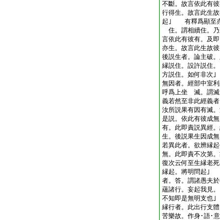
不斷。故言依此有彼
行得生。故言此生故
起｣ 有釋爲顯至
住。謂相續住。乃
言依此有彼有。及即
亦生。故言此生故
後説生者。論主破。
縁説住。設許説住。
方説住。如何非次
無因者。經部中室利
呼爲上坐 滅。謂
義若然至非此經義者
汝所説果有因有滅。
是説。依此有彼成無
有。此即責説異經。
生。後説果生因成無
若異此者。欲辨縁起
無。此即責不次第。
復次云何至生縁老死
縁起。將明問起｣
者。答。謂諸愚夫於
蘊諸行。妄起我見
不知即是無明支也
縁行者。此出行支體
苦樂故。作身･語･