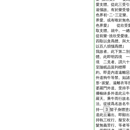
愛支體。從此三受引
逼惱故。有於樂受發
色界初･二･三定樂
界愛。或有唯於無色
色界愛｣ 從欣受
取支體。就中。一總
從前樂･捨欣受愛後
四取以貪爲體。與大
以百八煩惱爲體｣
我故者。此下第二別
體。此即明四境 一
境 二見者。謂六十
至隨眠品當列標釋 
約。即是内道遠離惡
外道狗牛等禁。如諸
形･拔髮。遠離衣
婆羅門外道。受持
播輸鉢多外道此云牛
羅天。乘牛而行故名
法。從彼爲名故名牛
持一
3
髻子身體塗
道此云遍出。即顯出
持執三杖行。擬安衣
髮無義苦行。等者等