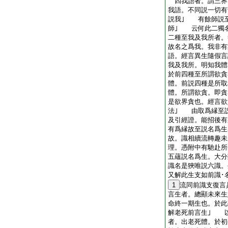
四我語者。謂三界
我語。不同説一切有
説我｣ 有餘師説
師｣ 云何此二獨
二種至我及我所者。
故名之爲我。我非有
語。經言異生隨假言
我及我所。明知我體
於前四種至所謂欲貪
體。前説四種是所取
體。所謂欲貪。即貪
是欲界貪也。經言欲
法｣ 由取爲縁至
及引經證。能招後有
有爲縁故至説名爲生
故。識相續流轉趣未
理。憑附中有馳赴所
五蘊説名爲生。大分
識名是狹唯説六識
又解此生支如前識･
1
流同前識支復言
言生者。總顯未來生
命終一期生也。於此
解老死前言生｣ 
者。出老死體。於初