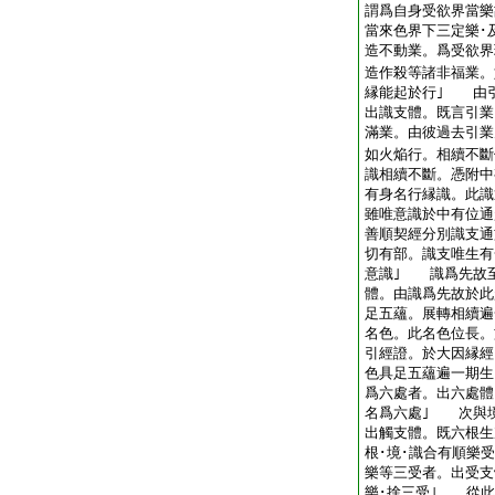
謂爲自身受欲界當樂
當來色界下三定樂･
造不動業。爲受欲界
造作殺等諸非福業。
縁能起於行｣ 由
出識支體。既言引業
滿業。由彼過去引業
如火焔行。相續不斷
識相續不斷。憑附中
有身名行縁識。此識
雖唯意識於中有位通
善順契經分別識支通
切有部。識支唯生有
意識｣ 識爲先故
體。由識爲先故於此
足五蘊。展轉相續遍
名色。此名色位長。
引經證。於大因縁經
色具足五蘊遍一期
爲六處者。出六處體
名爲六處｣ 次與
出觸支體。既六根生
根･境･識合有順樂
樂等三受者。出受支
樂･捨三受｣ 從此