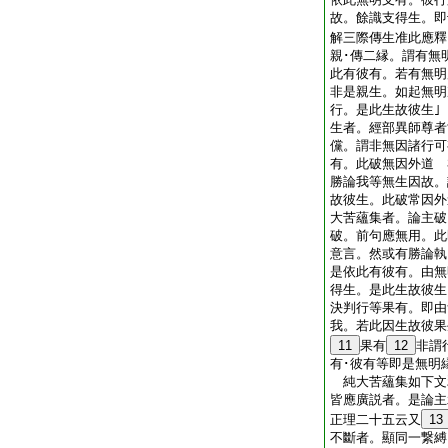
故。餘識支得生。即
解三際傳生准此應釋
親･傳二縁。謂有無
此有彼有。若有無明
非是親生。如起無明
行。是此生故彼生
生者。經部異師尊者
儻。謂非無因諸行可
有。此破無因外道 
勝論我等無生因故。
故彼生。此破常因
大苦蘊集者。論主破
破。前句應無用。此
意言。然或有勝論執
是依此有彼有。由無
得生。是此生故彼生
決判行等果有。即由
我。若此因生故彼果
11
果有
12
非謂
有･彼有等即是無明
純大苦蘊集如下文
皆應廣説者。是論主
正理二十五云又
13
不斷者。顯同一繋縛