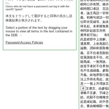
い。
眠時口亦有閉。雖亦
Users who do not have a password can log in with the
眠時開口者説 言説
userID "guest".
者。論主爲説一切有
本文をドラッグして選択するとDDBの見出し語
義。初兩句述説一切
検索結果が表示されます。
位即亦至縁等。如未
得名起。未來雖無眞
Select a portion of the text by dragging your
例同於起故言亦然 
mouse to view all terms in the text contained in
應準前可知｣ 有
the DDB. ・
此是經部中上坐解。
Password Access Policies
通異釋。上坐爲順己
論難。謂鉢剌底取種
義。言不住者意顯前
從落謝故名不住。此
能爲縁。一無用故。
故造字者於不住界加
先不住成縁義。參取
升義。鉢地界取行義
法上升得名爲起。故
其一一無上升理故言
4
文應言。由參嗢
者略不言參。字縁之
妨。此顯不住種種含
起是縁起義。此中意
念。要由種種顯一無