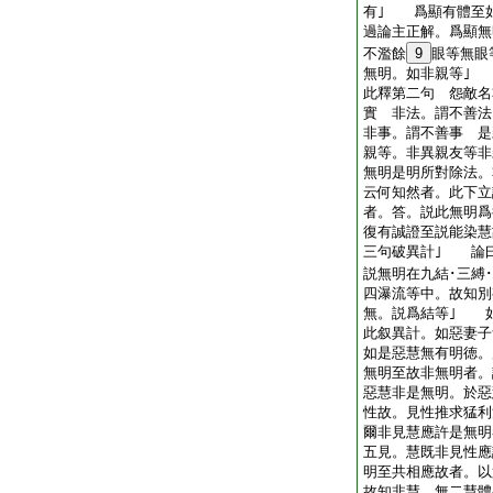
有｣ 爲顯有體至
過論主正解。爲顯無
不濫餘
9
眼等無眼
無明。如非親等｣
此釋第二句 怨敵名
實 非法。謂不善
非事。謂不善事 是
親等。非異親友等非
無明是明所對除法。
云何知然者。此下
者。答。説此無明爲
復有誠證至説能染慧
三句破異計｣ 論
説無明在九結･三縛･
四瀑流等中。故知別
無。説爲結等｣ 
此叙異計。如惡妻子
如是惡慧無有明徳
無明至故非無明者。
惡慧非是無明。於惡
性故。見性推求猛
爾非見慧應許是無明
五見。慧既非見性
明至共相應故者。以
故知非慧。無二慧