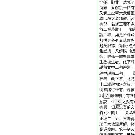
非後。顯非一法先至
所難 又解説一切
又解上坐釋大衆部難
異師釋大衆部難。若
有部。若據正理不救
前二解爲勝｣ 如
論主破。如是所釋於
無明等各有五蘊衆多
起於眼識。等眼･色
集豈成 又解眼･色
合。眼識一體復非
生故彼生者。此下釋
説前文中二句差別 
經中説前二句｣ 
行者。此下答。此是
十二縁起知決定故。
明有諸行得有。是依
非
7
離無明可有諸
意説。生
8
之與有
有異。但應説言前文
義別不同｣ 又爲
正理二十五。三際傳
弟子大徳邏摩解。諸
是邏摩解。第一解云
依此無明支有。彼行