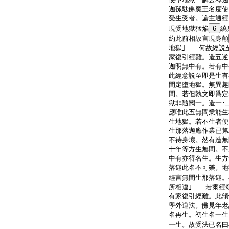
迦孫駄佛魔王名度
受生受者。論主通經
現受地獄猛焔
6
繞
約此前相故言現身顛
地獄｣ 何故經説
家復引經難。造五逆
迦明無中有。若有中
此經意説至即是生有
間定墮地獄。無異趣
間。若但執文即爲定
獄非隨闕一。造一･
應唯此五無間業能生
生地獄。若不生者便
生那落迦應作業已第
不待身壞。然有造無
十年等方生無間。不
中有亦得名生。生方
落迦此名不可樂。地
經言無間生那落迦。
所相違｣ 若爾經
有家復引經難。此頌
學外道法。佛見年老
名再生。初生名一生
一生。故受法已名曰