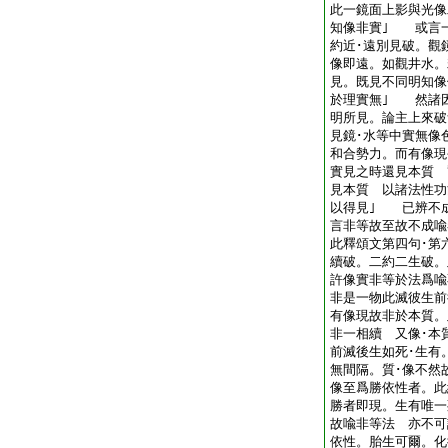
此一鏡面上影與光像
知像非實｣ 或言
約近･遠別見破。觀
像即遠。如觀井水。
見。既見不同明知像
於理實無｣ 然諸
明所見。論主上來破
見鏡･水等中實無像
和合勢力。而有像現
實見之時還見本質 
見本質 以諸法性功
以得見｣ 已辨不成
言非等故至故不成喩
此釋頌文第四句･第
續破。二約二生破。
許像實非等於法爲喩
非是一物此滅彼生前
有像現故非於本質。
非一相續 又像･本
前滅後生如死･生有
無間隔。質･像不然
像至爲勝依性者。此
勝者即現。生有唯一
故喩非等法 亦不可
依性。胎生可爾。