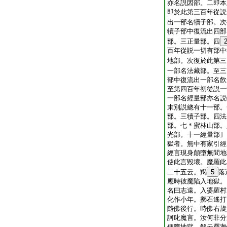
亦名説因部。二即本
即於此第三百年從説
出一部名犢子部。次
犢子部中復流出四部
部。三正量部。四
百年從説一切有部中
地部。次復於此第三
一部名法藏部。至三
部中復流出一部名飮
至第四百年初從説一
一部名經量部亦名説
末別説總有十一部。
部。三犢子部。四法
部。七＊蜜林山部。
光部。十一經量部｣
獄者。無中有家引經
經言現身顛墮無間地
使此言毀壞。魔羅此
二十五云。羯
5
落
應時彼魔陷入地獄。
名曰志遠。入婆羅村
化作小年。擲石遙打
隨佛後行。時佛右旋
訶叱魔言。汝何非分
便墮地獄 解云釋迦