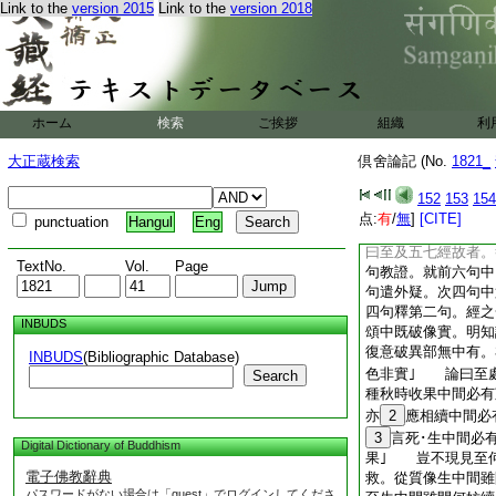
Link to the
version 2015
Link to the
version 2018
此即正明中有。一問
頌曰至故中有非生者
句答後問｣ 論曰
兩句。可知｣ 此身
生謂當來至故不名
謂當來所應至處者
ホーム
検索
ご挨拶
組織
利
至處者。答。中有昧
不名生。生位分明肉
大正蔵検索
倶舍論記 (No.
1821_
有餘部説至故無中有
有。將明先叙異部無
152
153
154
衆部等説無中有｣
点:
有
/
無
]
[CITE]
punctuation
Hangul
Eng
故者。論主破｣ 
曰至及五七經故者。
TextNo.
Vol.
Page
句教證。就前六句中
句遣外疑。次四句中
四句釋第二句。經之
INBUDS
頌中既破像實。明知
復意破異部無中有。
INBUDS
(Bibliographic Database)
色非實｣ 論曰至
Search
種秋時收果中間必有
亦
2
應相續中間必
3
言死･生中間必
Digital Dictionary of Buddhism
果｣ 豈不現見至
電子佛教辭典
救。從質像生中間雖
パスワードがない場合は「guest」でログインしてくださ