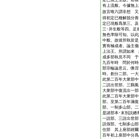
有上流般。今據無上
故言唯六謂非想 又
得初定已種解脱分善
定已現般爲第三。及
三･并生般等四。足
無色準除可知。以此
中般。故彼所執皆
實有極成者。論主傷
上法王。所謂如來 
成多部執見不同 于
九百年時 問於何時
部宗輪論意云。佛涅
時。創分二部。一大
此第二百年大衆部中
二説出世部。三鷄胤
大衆部中復流出一部
此第二百年大衆部中
部。至第二百年滿復
部。一制多山部。二
是諸部本･末別説總
一説部。三説出世部
説假部。七制多山部
住部 其上座部經爾
百年初上座部中分爲