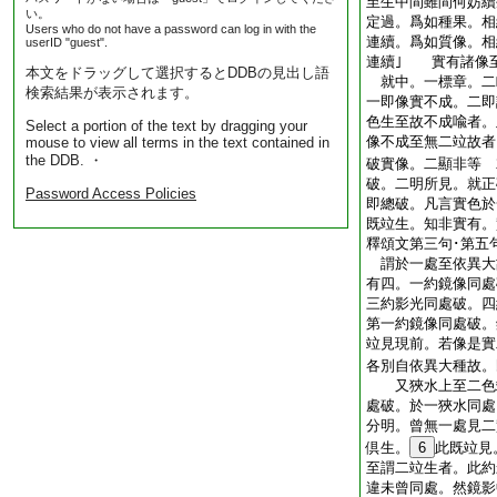
至生中間雖間何妨續
い。
定過。爲如種果。相
Users who do not have a password can log in with the
連續。爲如質像。相
userID "guest".
連續｣ 實有諸像
本文をドラッグして選択するとDDBの見出し語
就中。一標章。二
検索結果が表示されます。
一即像實不成。二
色生至故不成喩者
Select a portion of the text by dragging your
像不成至無二竝故者
mouse to view all terms in the text contained in
the DDB. ・
破實像。二顯非等 
破。二明所見。就正
Password Access Policies
即總破。凡言實色於
既竝生。知非實有。
釋頌文第三句･第五
謂於一處至依異大
有四。一約鏡像同處
三約影光同處破。四
第一約鏡像同處破。
竝見現前。若像是實
各別自依異大種故。
又狹水上至二色竝
處破。於一狹水同處
分明。曾無一處見二
倶生。
6
此既竝見
至謂二竝生者。此約
違未曾同處。然鏡影