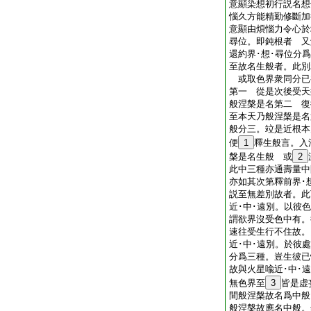
意顯染想初行説名想
惱久方能精勤修斷加
意顯由煩惱力令心於
尋位。即鈍根者 又
還約界･想･尋位分
至故名生般者。此別
或取色界衆同分已
第一 從是次後受天
般涅槃是名第二 復
至本天乃般涅槃是名
般分三。竝是近根本
便
1
釋生般言。入
槃是名生般 或
2
此中三種亦通壽量中
亦如其次第釋前界･
説至無差別故者。此
近･中･遠別。以彼
謂欲界沒受色中有。
速往受生行不住故。
近･中･遠別。於彼
分爲三種。豈生彼已
故與火星喩近･中･
無色界至
3
皆是虚
間般涅槃故名爲中般
般涅槃故應名中般。