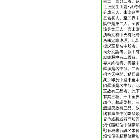
善士 言分三者。欲
往上受生由處･及時
分成三人。未出欲界
是名初人。至二界中
倶中是第二人。至彼
遠是第三人 言未墮
所執別有中天有此時
所執定非應理。此
復説至是名中般者。
爲分別論者。就中有
就總釋中有二異解。
界未終彼壽。壽量中
羅漢是名中般。二近
根本天中間。稍居邊
衆。即於中路未至本
阿羅漢是名中般。
至故有三品者。此下
有其三種。一由至界
想位。想謂染想。三
般涅槃故有三品。故
諸有壽量中間斷餘煩
界位或想或尋而般涅
煩惱隨眠位中修斷加
顯有種未行説名果位
煩惱便能精勤修斷加