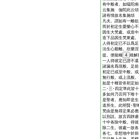
有中般者。如嗢陀南
云集施 伽陀此云頌
諸有情故名集施頌 
凡夫。謂如有一離欲
而於初定生愛樂心不
因生大梵處。或造中
造下品因生梵衆處。
人得初定已不以爲足
法生心厭離。欣樂涅
提。便能種
4
殖解
一人得彼定已證不還
諸漏名爲現般。足前
初定已或至中般。或
無行般。或上流般。
如是十種皆依初定如
二･三･四定準此皆
多如何乃言同下唯十
是聖者。應知即是生
道所生。此明賢･聖
梵由是無尋定果必應
以別説。故言四靜慮
十中各除中般。得彼
除二生。彼處一故各
各七。非想地中於前
定已無上生故。若横