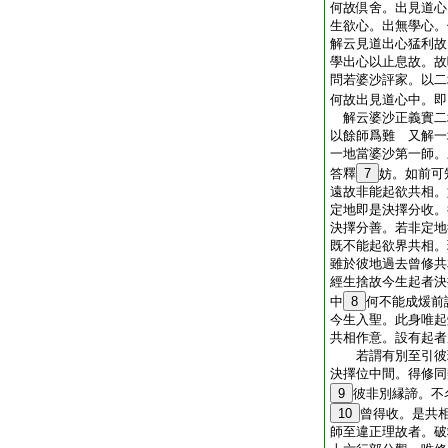
何故倶舍。出見道心
生欲心。出無學心
解云見道出心猛利故
學出心以止息故。
問若婆沙評家。以二
何故出見道心中。即
解云婆沙正義實二
以餘師爲難 又解一
一地當婆沙第一師。
答釋
7
妨。如前可
遠故非能起欲共相。
定地即是決擇分收。
決擇分善。若非定地
既不能起欲界共相。
雖於彼地過去曾修共
經生捨故今生起者決
中
8
何不能成煖前
今生入聖。此身唯起
共相作意。設有起者
若謂有別至引彼現
決擇位中間。得修同
9
彼非別縁諦。不
10
曾得收。是共
師至違正理故者。破