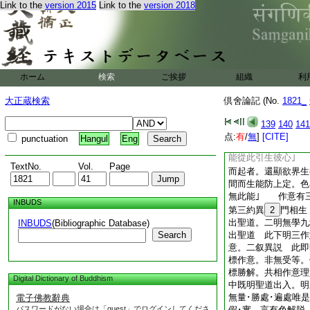
Link to the
version 2015
Link to the
version 2018
此三不能順起加行善
轉故。所以從加行
爾染汚至不相順故者
應生加行善。染著
爾厭倦至容起加行者
煩惱數現行。爲欲了
ホーム
検索
ご挨拶
組織
利
間容起加行｣ 欲
欲界散地散生得強以
大正蔵検索
倶舍論記 (No.
1821_
色界加行無間而起。
不能從此生彼三心。
139
140
141
地故。散生得劣。此
点:
有
/
無
]
[CITE]
punctuation
Hangul
Eng
界加行。無間而起。
能從此引生彼心｣
TextNo.
Vol.
Page
而起者。還顯欲界生
間而生能防上定。色
無此能｣ 作意有
INBUDS
第三約異
2
門相生
出聖道。二明無學九
INBUDS
(Bibliographic Database)
Search
出聖道 此下明三作
意。二叙異説 此即
標作意。非無受等。
標勝解。共相作意理
Digital Dictionary of Buddhism
中既明聖道出入。明
無量･勝處･遍處唯
電子佛教辭典
パスワードがない場合は「guest」でログインしてくださ
假･實。言有色解脱