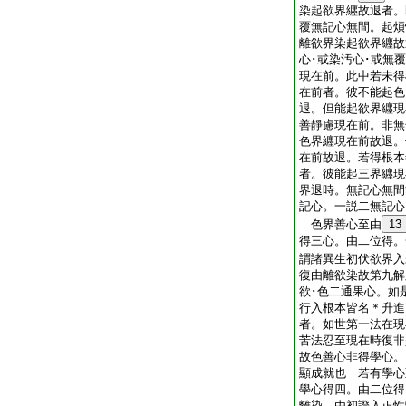
染起欲界纒故退者。
覆無記心無間。起煩
離欲界染起欲界纒故
心･或染汚心･或無
現在前。此中若未得
在前者。彼不能起色
退。但能起欲界纒現
善靜慮現在前。非無
色界纒現在前故退。
在前故退。若得根本
者。彼能起三界纒現
界退時。無記心無間
記心。一説二無記心
色界善心至由
13
得三心。由二位得。
謂諸異生初伏欲界入
復由離欲染故第九解
欲･色二通果心。如
行入根本皆名＊升進
者。如世第一法在現
苦法忍至現在時復非
故色善心非得學心。
顯成就也 若有學心
學心得四。由二位得
離染。由初證入正性