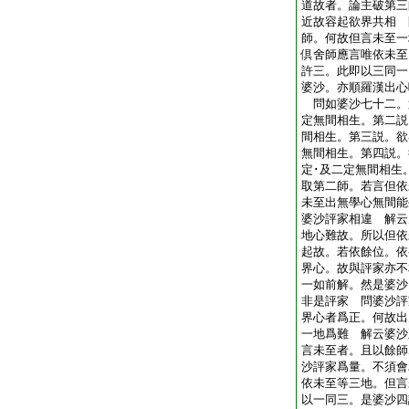
道故者。論主破第三
近故容起欲界共相 
師。何故但言未至一
倶舍師應言唯依未至
許三。此即以三同一
婆沙。亦順羅漢出心
問如婆沙七十二。
定無間相生。第二説
間相生。第三説。欲
無間相生。第四説。
定･及二定無間相生
取第二師。若言但依
未至出無學心無間能
婆沙評家相違 解云
地心難故。所以但依
起故。若依餘位。依
界心。故與評家亦不
一如前解。然是婆沙
非是評家 問婆沙評
界心者爲正。何故出
一地爲難 解云婆沙
言未至者。且以餘師
沙評家爲量。不須會
依未至等三地。但言
以一同三。是婆沙四