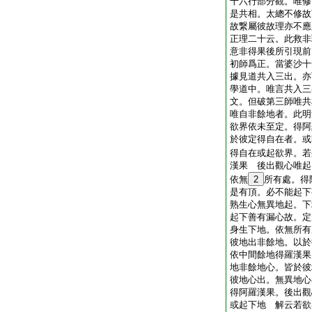
十六行部分觀。唯修
是共相。太總不修故
故繋屬彼故理亦不應
正理二十云。此救非
意非得果後所引現前
初師爲正。當婆沙十
據見道共入三出。亦
學道中。唯言共入三
文。但破第三師唯
唯自非餘地者。此明
欲界依未至定。得阿
於彼定得自在者。或
得自在或起欲界。若
漢果 後出觀心唯起
依無
2
所有處。得
是有頂。必不能起下
熟生心無異地起。下
起下善有漏心故。定
身生下地。依無所有
彼地出非餘地。以於
依中間餘地得羅漢果
地非餘地心。皆於彼
彼地心出。無異地心
得阿羅漢果。後出觀
或起下地 解云若欲