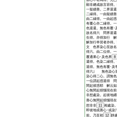
顯非總成故言容得。
一疑續善。二界退還
二縁得。一由疑續善
由二縁得。一由起惑
有覆心亦二縁得。一
色退還。無色有覆･
故名得六 問界退還
生得。亦得加行 解
解加行串習者亦得。
文 色界染心至故名
得六。由二位得。一
覆通果心･及色界
8
還得。色染二縁得。
退得。無色有覆･及
得六｣ 無色染心
染心得二心。謂無色
一位謂起惑退得 問
間起彼惑耶 解云如
心無間起煩惱現在前
非想處染。起彼地纒
善心無間起煩惱現在
想非非
11
相處染
即彼地或善心･或染
前。乃至初
12
靜