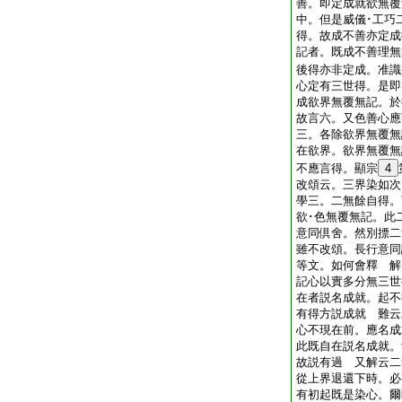
善。即定成就欲無覆
中。但是威儀･工巧
得。故成不善亦定成
記者。既成不善理無
後得亦非定成。准識
心定有三世得。是即
成欲界無覆無記。於
故言六。又色善心應
三。各除欲界無覆無
在欲界。欲界無覆無
不應言得。顯宗
4
改頌云。三界染如次
學三。二無餘自得。
欲･色無覆無記。此
意同倶舍。然別摽二
雖不改頌。長行意同
等文。如何會釋 解
記心以實多分無三世
在者説名成就。起不
有得方説成就 難云
心不現在前。應名成
此既自在説名成就。
故説有過 又解云二
從上界退還下時。必
有初起既是染心。爾