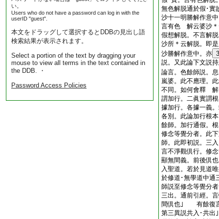
い。
無色解脱通於假･實
Users who do not have a password can log in with the
沙十一明勝解作意中
userID "guest".
言有色 解云婆沙＊
本文をドラッグして選択するとDDBの見出し語
假想解脱。不言解脱
検索結果が表示されます。
沙所＊云解脱。即是
沙勝解作意中。亦
Select a portion of the text by dragging your
説。又此論下文説持
mouse to view all terms in the text contained in
the DDB. ・
論言。色餘師説。息
嵐婆。此不應理。此
Password Access Policies
不同。如何會釋 解
謂加行。二眞實謂根
據加行。各據一義。
各別。此論加行根本
餘師。加行通假。
修念等覺分者。此下
師。此即初説。三入
言不淨觀倶行。修念
顯無間義。前後倶也
入聖道。若於見道唯
於修道･無學道中通
師説至修念等覺分者
三出。通前引經。言
間倶也｣ 有餘復
第三異説共入･共出