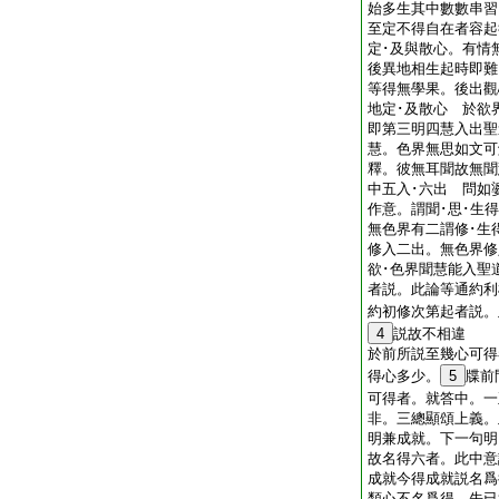
始多生其中數數串習
至定不得自在者容起
定･及與散心。有情
後異地相生起時即難
等得無學果。後出觀
地定･及散心 於欲
即第三明四慧入出聖
慧。色界無思如文可
釋。彼無耳聞故無聞
中五入･六出 問如
作意。謂聞･思･生
無色界有二謂修･生
修入二出。無色界修
欲･色界聞慧能入聖
者説。此論等通約利
約初修次第起者説。
4
説故不相違
於前所説至幾心可得
得心多少。
5
牒前
可得者。就答中。一
非。三總顯頌上義。
明兼成就。下一句
故名得六者。此中意
成就今得成就説名爲
類心不名爲得。先已