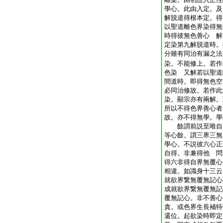
學心。此由入定。及
解脱道得根本定。得
以聖道離色界染得無
時得彼無色善心 解
定染第九解脱道時。
分雖有同治有漏之法
染。不能修上。若作
色染 又解若以聖道
間道時。即得無色空
必同治修故。若作此
染。顯宗亦有兩解。
所以不得色界善心者
故。亦不得無學。學
餘謂前説至唯自可
等心餘。謂三界三無
學心。不説彼六心正
自得。非兼得他 問
得六非得自界無覆心
相違。如識身十三云
就欲界繋無覆無記心
成就欲界繋無覆無記
覆無記心。非不善心
貪。或色界生長補特
還位。起欲染時即定