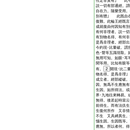
性定非實有｣ 此
説一切有部通經。謂
自在力。隨樂受用。
別有體｣ 此既自
復難。此輪王經既言
成就復由何因知有
有何非理者。説一切
有別物名得。有何
是爲非理者。經部出
今約現･比量破。謂
色･聲等五識現取。
無用可知。如眼･耳
聞等用。比知有眼等
有。
2
開現･比二
物名得。是爲非理
成立者。經部縱破。
因。無爲不生應無有
生因。如所得法。或
界･九地往來轉易。
無得。後若起時當云
前得生。而有法倶生
生復何所作 又非情
不生 又具縛異生。
惱生因。生因既等。
應無。所以者何。得