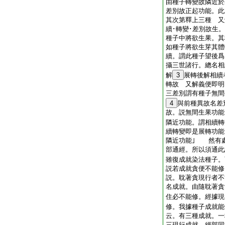
由種子轉變故隣近於
差別故正起功能。此
其次第釋上三種 又
續･轉變･差別故生
種子中將欲生果。其
如種子將欲生芽其體
續。謂此種子望後爲
攝三世諸行。總名相
解
3
展轉後解相續
轉故 又解義便即明
三差別謂有種子無間
4
與前種異故名差
故。説無間生果功
隣近功能。謂相續轉
續轉變即是展轉功能
隣近功能｣ 然有
部通經。所以須通此
雖復成就染法種子。
説若成就貪便不能修
説。耽著貪現行者不
名成就。由隨耽著貪
住必不能修。經據現
修。我據種子成就能
云。有三種成就。一
三現行成就。經部同