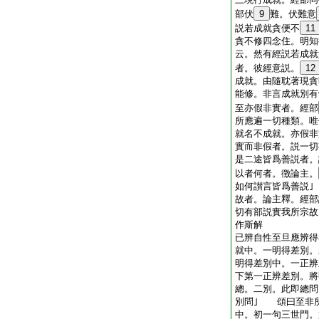
部伏
9
難。伏難意
説若成就貪便不
11
貪不修四念住。明知
云。然有經説若成就
者。彼經意説。
12
成就。由隨耽著現貪
能修。非言成就別
至亦假非實者。經部
所應遍一切種類。唯
就名不成就。亦假
實而非假者。説一
是二途皆爲善説者
以者何者。徴論主。
如何讃言皆爲善説
故者。論主釋。經部
切有部説實我所宗故
作斯解
已辨自性至旦應辨得
就中。一明得差別。
明得差別中。一正辨
下第一正辨差別。將
總。二別。此即總
別問｣ 頌曰至非
中。初一句三世門。