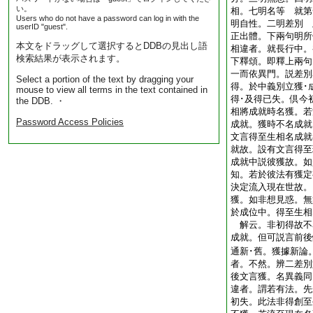
い。
相。七明名等 就第
Users who do not have a password can log in with the
明自性。二明差別 
userID "guest".
正出體。下兩句明
本文をドラッグして選択するとDDBの見出し語
相違者。就長行中。
検索結果が表示されます。
下釋頌。即釋上兩句
一而依異門。説差別
Select a portion of the text by dragging your
得。於中義別立獲･
mouse to view all terms in the text contained in
得･及得已失。倶今
the DDB. ・
相將成就時名獲。若
Password Access Policies
成就。獲時不名成就
文言得至生相名成就
就故。設有文言得至
成就中説彼獲故。如
知。若於彼法有獲定
決定流入現在世故。
獲。如非想見惑。無
於成位中。得至生相
解云。非初得故不
成就。但可説言前後
通新･舊。獲據新論
者。不然。辨二差別
後文言獲。名異義同
違者。謂若有法。先
初失。此法非得創至