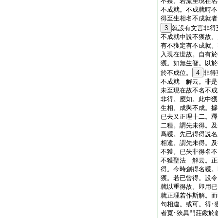
不獲。若流至現在名
不成就。不成就時不
得至生相名不成就者
3
就設有文言非得
不成就中説不獲故。
有不獲定有不成就。
入現在世故。自有於
獲。如無生智。以於
於不成位。
4
非得
不成就 解云。非是
未至現在故不名不成
非得。應知。此中獲
生相。成與不成。據
已去又正理十二。釋
二種。謂先未得。及
爲獲。先已得得説名
相違。謂先未得。及
不獲。已失非得名不
不獲聖法 解云。正
得。今時創得名獲。
獲。若已曾得。設令
就以重得故。即用已
就正理若作斯解。而
句相違。或可。得･
者寛･狹異門莊嚴於