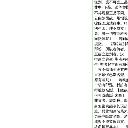
無別。應不可言上品
非中･下品。瞋等亦
不得現起三品不同。
云由餘因故。煩惱現
彼餘因諸法得生。得
法生因。理不成立
者。説一切有部救云
而徴難我｣ 若爾
復徴｣ 謂於差別
部答 所以者何者
至建立差別者。説一
得建立異生･聖者兩
生･聖者起世俗有漏
豈不煩惱至應有差
豈不煩惱已斷名聖。
應有差別｣ 若執
一切有部難。我許有
得離故名斷。未離故
何可説惑斷･未斷｣
非實者。經部釋。斷
身無復功能令其現起
就。與此相違名爲未
力畢竟斷故名斷。若
成與不成皆假非實。
故名轉變異本｣ 