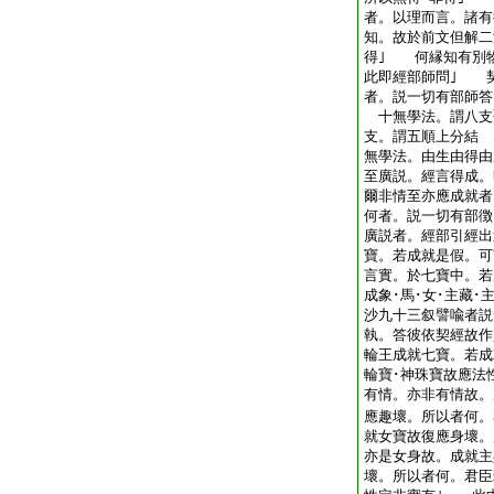
者。以理而言。諸有
知。故於前文但解二
得｣ 何縁知有別
此即經部師問｣ 
者。説一切有部師答
十無學法。謂八支聖
支。謂五順上分結 
無學法。由生由得由
至廣説。經言得成
爾非情至亦應成就
何者。説一切有部
廣説者。經部引經出
寶。若成就是假。可
言實。於七寶中。若
成象･馬･女･主藏･
沙九十三叙譬喩者説
執。答彼依契經故作
輪王成就七寶。若成
輪寶･神珠寶故應法
有情。亦非有情故。
應趣壞。所以者何。
就女寶故復應身壞。
亦是女身故。成就主
壞。所以者何。君臣