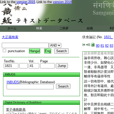
Link to the
version 2015
Link to the
version 2018
收 又解諸法不必皆
聖凡性是非得。不可
然諸聖法皆名爲聖性
十三同倶舍。不説非
得･處得。彼論解云
事得云何。謂得諸蘊
ホーム
検索
ご挨拶
組織
利
22
處 又云。復
應 法蘊足論第十同
大正蔵検索
倶舍論記 (No.
1821_
心。十三同倶舍。
問諸論不同如何會釋
80
81
82
83
事･處得約法別説。
punctuation
Hangul
Eng
説非得即是復有所餘
論非得所收。雜心説
TextNo.
Vol.
Page
非得少分。如變化心
一邊。非爲盡理 又
類者顯餘所計度法即
INBUDS
離得等有蘊得等性 
説一切有部中。後代
INBUDS
(Bibliographic Database)
得等外計有蘊得。處
Search
顯彼計隨其所應即得
救。類言即顯此十四
計
Digital Dictionary of Buddhism
於中且辨至自相續二
解釋 就中有七。一
電子佛教辭典
分。三明無想。四明
パスワードがない場合は「guest」でログインしてくださ