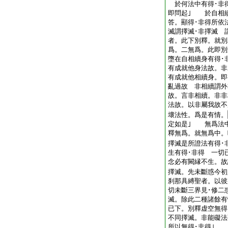
於何法中有得･非
即問起｣ 於自相
答。顯得･非得所依
滅謂擇滅･非擇滅 
者。此下別釋。就別
爲。二無爲。此即別
墮在自相續身有得･
有成就他身法故。非
有成就他相續身。即
亂過故 非相續謂外
故。言非相續。非非
法故。以非屬我故不
壞法性。爲是有情。
定如是｣ 無爲法
釋無爲。就無爲中。
擇滅是所證法有得･
生有得･非得 一切
念必有闕縁不生。故
擇滅。先未斷惑今初
刹那具縛聖者。以彼
切未斷三界見･修二
滅。除此二種諸餘有
已下。別釋虚空無得
不同擇滅。非能礙法
所以無得･非得｣ 