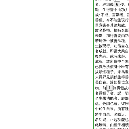
者。經部義
6
便。
斷 生得善不由功力
成･不成。言斷者。
善種。令不能生現行
畢竟害令其總無故。
故名爲損。損時名斷
未斷 加行善要由功
若所依中彼善法種。
生彼現行。功能自在
名成就。即當大乘自
復先有。或時未起。
成就 故所依中至無
已義故所依身中唯有
拔煩惱種子。未爲世
未爲邪見損伏生得善
長自在。於如是位立
物。前
1
諍得體故
名爲種子者。説一
至生果功能者。經部
蘊。色謂色蘊。彼宗
中於生自果。所有種
將生自果。名隣近。
名功能。正起功能也
此展轉。由種子相續