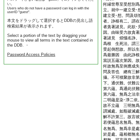
い。
何縁世尊至受想別爲
Users who do not have a password can log in with the
立。就中一建立受･
userID "guest".
建立受･想。問及頌
本文をドラッグして選択するとDDBの見出し語
者。諍根有二。謂在
検索結果が表示されます。
者貪著諸見。此欲･
因。由味受力故貪著
Select a portion of the text by dragging your
著諸見 煩惱名諍。
mouse to view all terms in the text contained in
爲根 生死法。謂三
the DDB. ・
受起倒想故。所以生
Password Access Policies
爲最勝因 由此諍根
當説五蘊次第因。故
何故無爲至例應成失
問及答也 總有三解
攝。不可積聚故非第
下。通伏難。伏難云
第六蘊。爲通此伏難
第六蘊。無爲之法非
二明蘊是染･淨二依
故不立蘊 三明無爲
謂滅處。如瓶破滅處
解不許第三。故言彼
若便蘊息名無爲。無
名無爲。無爲非是處
於是處。蘊相都無名
都無。可言蘊息。非