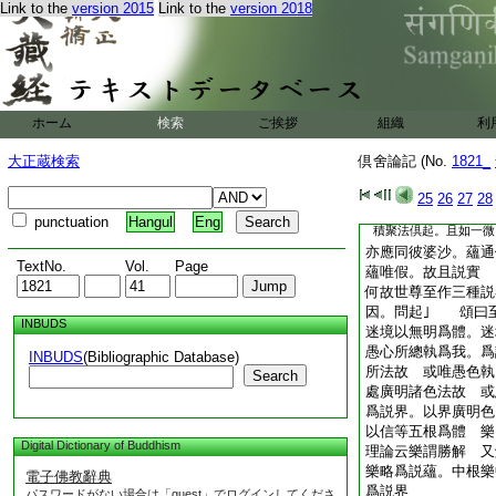
Link to the
version 2015
Link to the
version 2018
解
聚非實故
14
依
又一極微三世等攝。
雖即聚而實義成。餘
解云此一極微有
15
義故名爲聚。即
ホーム
検索
ご挨拶
組織
利
一別起法中亦説蘊故
生受名受蘊想名想蘊
大正蔵検索
倶舍論記 (No.
1821_
時和合生故。蘊雖
25
26
27
28
皆是可積集相名蘊。持
punctuation
Hangul
Eng
積聚法倶起。且如一微
亦應同彼婆沙。蘊通
TextNo.
Vol.
Page
蘊唯假。故且説實
何故世尊至作三種説
因。問起｣ 頌曰
INBUDS
迷境以無明爲體。迷
愚心所總執爲我。爲
INBUDS
(Bibliographic Database)
所法故 或唯愚色執
Search
處廣明諸色法故 或
爲説界。以界廣明色
以信等五根爲體 樂
Digital Dictionary of Buddhism
理論云樂謂勝解 又
樂略爲説蘊。中根樂
電子佛教辭典
爲説界
パスワードがない場合は「guest」でログインしてくださ