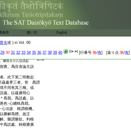
云聚之義故名＊爲聚義。
又云。
主釋。聚假。義實。聚義是蘊
以慧分析略爲一聚。蘊
法亦＊然。故蘊非假
三世･遠･近等
又云。又於一
聚名義。持業釋
用条件
使い方
English
16
蘊定非假。如説倶
。餘説如經。於一切
普光
述 ) in Vol. 00
解云。即受
各別而聚義成
蘊等一一。
29
30
31
32
33
34
35
36
37
38
39
40
[行番号:
無
/
有
] [返り点:
無
/
有
]
業釋。或受蘊等。定與
正理
。猶與大小八法倶起
假實。爲倶舍論主説
者。此下第二明教起
至蘊處界三者。答 愚謂
境不同有其三種。或
説蘊。以蘊廣明心
＊爲我。爲説處。以
愚色･心總執爲我。
･心法故 根謂根機。
以勝解爲體。故正
解。樂謂樂欲。利根
中爲説處。鈍根樂廣