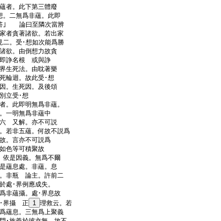
蘊者。此下第三體廢
想。二無爲非蘊。此即
答｣ 論曰至隣次當辨
家者貪著諸欲。若出家
見二。受･想如次能爲勝
諸欲。由倒想力故貪
即諍名根 或與諍
界生死法。由耽著樂
死輪迴。故此受･想
因。生死因。及後頌
別立受･想
者。此即明無爲非蘊。
。一明無爲非蘊中
六 又解。亦不可説
。若非五蘊。何故不説爲
故。言亦不可説爲
如色等可積聚故
。依是因義。無爲不爾
是蘊息處。非蘊。息
。非瓶 論主。許前二
於處･界例應成失。
爲非蘊攝。處･界息故
･界攝 正
1
理救云。若
爲蘊息。三無爲上聚義
門･族義於彼亦無。故不