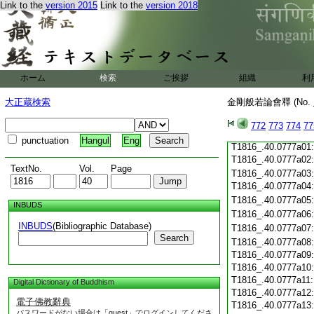
Link to the
version 2015
Link to the
version 2018
T1816_.40.0776c20
T1816_.40.0776c21
T1816_.40.0776c22
T1816_.40.0776c23
T1816_.40.0776c24
ホーム
検索
ご挨拶
組織
利
T1816_.40.0776c25
T1816_.40.0776c26
大正蔵検索
金剛般若論會釋 (No.
T1816_.40.0776c27
T1816_.40.0776c28
772
773
774
77
T1816_.40.0776c29
punctuation
Hangul
Eng
T1816_.40.0777a01
T1816_.40.0777a02
TextNo.
Vol.
Page
T1816_.40.0777a03
T1816_.40.0777a04
T1816_.40.0777a05
INBUDS
T1816_.40.0777a06
INBUDS
(Bibliographic Database)
T1816_.40.0777a07
Search
T1816_.40.0777a08
T1816_.40.0777a09
T1816_.40.0777a10
T1816_.40.0777a11
Digital Dictionary of Buddhism
T1816_.40.0777a12
電子佛教辭典
T1816_.40.0777a13
パスワードがない場合は「guest」でログインしてくださ