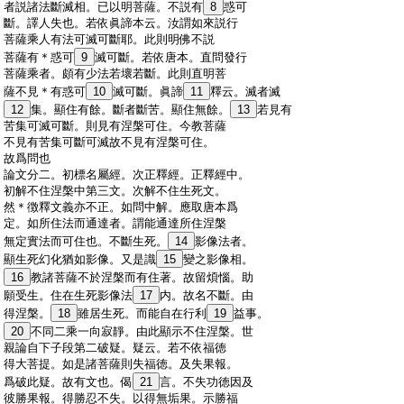
:
者説諸法斷滅相。已以明菩薩。不説有
8
惑可
:
斷。譯人失也。若依眞諦本云。汝謂如來説行
:
菩薩乘人有法可滅可斷耶。此則明佛不説
:
菩薩有＊惑可
9
滅可斷。若依唐本。直問發行
:
菩薩乘者。頗有少法若壞若斷。此則直明菩
:
薩不見＊有惑可
10
滅可斷。眞諦
11
釋云。滅者滅
:
12
集。顯住有餘。斷者斷苦。顯住無餘。
13
若見有
:
苦集可滅可斷。則見有涅槃可住。今教菩薩
:
不見有苦集可斷可滅故不見有涅槃可住。
:
故爲問也
:
論文分二。初標名屬經。次正釋經。正釋經中。
:
初解不住涅槃中第三文。次解不住生死文。
:
然＊徴釋文義亦不正。如問中解。應取唐本爲
:
定。如所住法而通達者。謂能通達所住涅槃
:
無定實法而可住也。不斷生死。
14
影像法者。
:
顯生死幻化猶如影像。又是識
15
變之影像相。
:
16
教諸菩薩不於涅槃而有住著。故留煩惱。助
:
願受生。住在生死影像法
17
内。故名不斷。由
:
得涅槃。
18
雖居生死。而能自在行利
19
益事。
:
20
不同二乘一向寂靜。由此顯示不住涅槃。世
:
親論自下子段第二破疑。疑云。若不依福徳
:
得大菩提。如是諸菩薩則失福徳。及失果報。
:
爲破此疑。故有文也。偈
21
言。不失功徳因及
:
彼勝果報。得勝忍不失。以得無垢果。示勝福