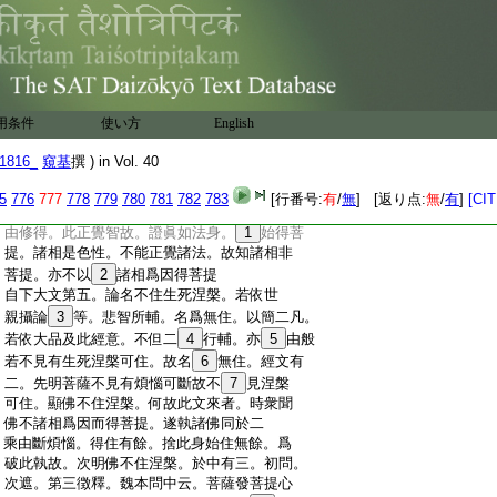
:
不以諸相爲因得菩提。經文有三。初問。次遮。
:
後徴＊釋。什魏二本。
39
皆皆闕＊徴釋之文。論
:
文有二。初牒外難。爲離此
40
著故。下屬經成
:
41
來意。此中初
42
問。依上義破外疑也。依前卷
:
論。爲破二疑。一破疑佛諸相即是菩
43
提故。
用条件
使い方
English
:
上論釋此問。明相
44
具足體非菩＊提。二破疑
:
佛爲太子時先具諸相爲
45
因始得菩提。
46
故
1816_
窺基
撰 ) in Vol. 40
:
上論云。亦不以諸相爲因得菩提。前意可解。
:
故此不擧。上論釋不以相爲因云。以相是色
5
776
777
778
779
780
781
782
783
[行番号:
有
/
無
] [返り点:
無
/
有
]
[CIT
:
性故。菩＊提正覺
47
智即五分法身爲慧身。是
:
由修得。此正覺智故。證眞如法身。
1
始得菩
:
提。諸相是色性。不能正覺諸法。故知諸相非
:
菩提。亦不以
2
諸相爲因得菩提
:
自下大文第五。論名不住生死涅槃。若依世
:
親攝論
3
等。悲智所輔。名爲無住。以簡二凡。
:
若依大品及此經意。不但二
4
行輔。亦
5
由般
:
若不見有生死涅槃可住。故名
6
無住。經文有
:
二。先明菩薩不見有煩惱可斷故不
7
見涅槃
:
可住。顯佛不住涅槃。何故此文來者。時衆聞
:
佛不諸相爲因而得菩提。遂執諸佛同於二
:
乘由斷煩惱。得住有餘。捨此身始住無餘。爲
:
破此執故。次明佛不住涅槃。於中有三。初問。
:
次遮。第三徴釋。魏本問中云。菩薩發菩提心