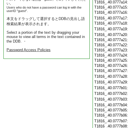
T1816_.40.0777a14
い。
T1816_.40.0777a15
Users who do not have a password can log in with the
userID "guest".
T1816_.40.0777a16
T1816_.40.0777a17
本文をドラッグして選択するとDDBの見出し語
T1816_.40.0777a18
検索結果が表示されます。
T1816_.40.0777a19
Select a portion of the text by dragging your
T1816_.40.0777a20
mouse to view all terms in the text contained in
T1816_.40.0777a21
the DDB. ・
T1816_.40.0777a22
Password Access Policies
T1816_.40.0777a23
T1816_.40.0777a24
T1816_.40.0777a25
T1816_.40.0777a26
T1816_.40.0777a27
T1816_.40.0777a28
T1816_.40.0777a29
T1816_.40.0777b01
T1816_.40.0777b02
T1816_.40.0777b03
T1816_.40.0777b04
T1816_.40.0777b05
T1816_.40.0777b06
T1816_.40.0777b07
T1816_.40.0777b08