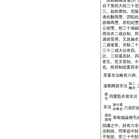
嵩嶽鎭國道場沙
自下第四大段三十尼
三。如前應知。尼薩
者此翻爲墮。謂犯此
故稱爲墮。若犯此墮
云捨墮。然三十戒細
雨浴衣二戒合制。所
過前受用。又急施衣
二過後畜。并餘二十
三十二戒大位有四。
訖。三却還其財。四
差互。至文當知。今
也。然尋制捨畜而非
受畜非法略有六例
如二
違教闕資非法
離衣
擗
四愛翫衣裳非法
毛
過分索
非法
六貪貯
衣奪衣
過前
准瑜伽論擔毛
迴僧
招譏之中。財有六非
須制捨。問單提中財
不制捨。答三十中財