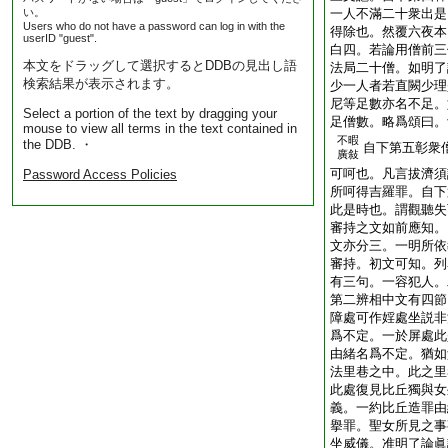
い。
一人不滿二十衆出是
Users who do not have a password can log in with the
得除也。然覆六夜本
userID "guest".
白四。若論用僧前三
本文をドラッグして選択するとDDBの見出し語
法局二十僧。如明了
検索結果が表示されます。
少一人者若直闕少理
尼等足數亦名不足。
Select a portion of the text by dragging your
足僧數。略爲頌曰。
mouse to view all terms in the text contained in
不暇
the DDB. ・
自下第五彰衆
廣敍
可呵也。凡言拔濟須
Password Access Policies
所呵得吉羅罪。自下
此是時也。謂觀聽失
審持之文如前應知。
文亦分三。一明所依
審持。初文可知。列
有三句。一容犯人。
第二辨相中文有四節
障處可作婬處坐説非
爲不定。一於屏處此
由緒名爲不定。猶如
法里巷之中。此之里
此處復見比丘獨與女
義。一約比丘造罪由
擧罪。聖女所見之事
坐威儀。准明了論眞