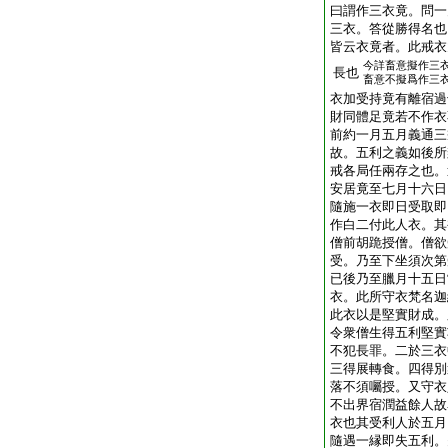
曰謂作三衣竟。問一
三衣。答從勝得名也
皆云衣竟者。此戒衣
今詳畜意擬作三
長也
畜意不擬爲作三
衣加受持竟有離宿過
財同體足竟若不作衣
前約一月五月義通三
故。五利之義如後所
戒各局任兩存之也。
安居竟至七月十六日
隨施一衣即日受取即
作白二付此人衣。其
僧前胡跪授僧。僧欲
受。乃至下坐須次第
已後乃至臘月十五日
衣。此所守衣梵名迦
此衣以是堅實財成。
令衆僧生得五利堅實
不犯長罪。二於三衣
三得展轉食。四得別
落不須囑授。又守衣
不出界宿潤益餘人故
衣也其受利人於五月
隨遇一縁即失五利。