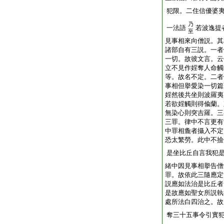
犯限。二住信優婆
乃
一法語
若波逸提
至
見事相來向僧説。其
諸部自有三説。一者
一切。故彼文言。云
立不見作婬奪人命觸
等。故名不定。二者
事相但擧愛染一切篇
婬然後共坐則波羅夷
若欲婬觸則得偸蘭。
無染心則突吉羅。三
三罪。律中不言更有
中罪相麁者攝入不定
恐太繁勞。此中不撿
是坐比丘自言我犯
緒中因見事相擧告僧
罪。故依此三隨應定
説應如法治是比丘者
是故應如聖女所説執
處所法白四治之。故
奪三十五事令引實