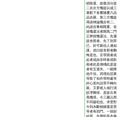
頓除遣。故復須分提
二吉次方懺提以成三
著默下各覆隨覆六品
品吉羅。第三方懺提
尋諸律論懺吉有二。
此諸吉事相既重。並
捨懺還法者開爲二門
正辨捨懺還法。先運
提舍那者。先了別罪
已。於可親信人邊如
護。述曰提舍那者翻
悔是也。言罪因者或
起者或由非時食或飮
相者此是僧殘此是提
者有五過失。一能障
他不信。四増自惡業
等取了知作罪時處等
好心若向説罪不轉向
親。又委彼人戒行清
皎淨難得。是故古來
爲懺境。今三藏云西
不同篇犯也。求受對
今則永斷相續還是受
等者有四門。一捨財
結罪。先辨犯長衣義