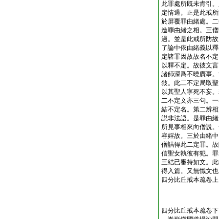
此罪處所既未肯引。
定情過。正是此戒所
於屏覆罪由緒處。二
造罪由緒之相。三僧
過。並是此戒所防故
了論中依由緒義以釋
定諸罪因故故名不定
以釋不定。故彼文言
諸師深爲不曉廣事。
敍。此二不定局取聖
以其聖人寧死不妄。
二不定文亦三句。一
結不定名。第二辨相
説非法語。是罪由緒
所見事相來向僧説。
容婬故。三於由緒中
僧詰得此二定罪。故
信聖女執彼有犯。罪
三結已審持如文。此
得入篇。又無懺文也
四分比丘戒本疏卷上
四分比丘戒本疏卷下