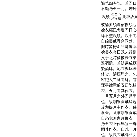
論第四卷説。若即日
不斷乃至一月。若所
謂畜心
次續
此衣故
相次續
彼論要須逕宿復須心
捨衣羅已悔過即日心
縁不墮次續。以中間
自餘長戒理合同然。
懺時皆得即坐却還本
捨長衣今日既未得還
入手之時被彼長衣染
逕宿還。若法易成應
染藥鉢。尼衣與鉢雖
鉢染。隨應思之。先
容犯人二除開縁。謂
謹尋律意前安居訖於
衣。五月開其作衣。
一月五月之外即是開
也。故別衆食戒縁起
於迦提月中作衣。佛
衆食。又准別衆食戒
自恣竟無迦絺那衣一
乃至衣上作馬齒一縫
開其作衣。自此一月
也。故長衣戒釋相文