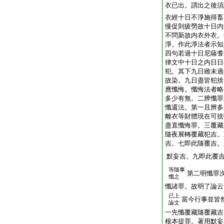
衣已出。謂出之後須
衣經十日不淨施得畜
慢促則疲勞故十日内
不問新故内衣外衣。
淨。作此淨法者示知
四句若過十日尼薩耆
律文中十日之内日日
犯。其下九日雖未過
故染。九日盡皆犯捨
應懺悔。懺悔法者略
多少有無。二辨懺罪
懺還法。第一且辨多
離衣等財體現在可捨
盡直懺悔罪。三覆藏
隨夜展轉覆藏犯吉。
吉。七即此隨覆吉。
默妄吉。九即此覆
等隨事
第二明懺罪
懺之
懺諸罪。故明了論云
已上
當今行事並皆
論文
一先懺覆藏隨覆藏吉
根本提罪。著用默妄