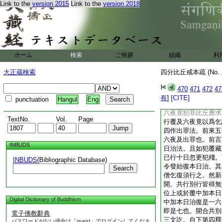
Link to the
version 2015
Link to the
version 2018
三十五事供養淨僧。
藏等。八縁具足廣如
上與六夜摩那埵此云
界内滿足四人已上於
同覆中一人得行不名
有二種。一者從行覆
ホーム
検索
ご挨拶
組織
利
行覆竟等以乞六夜名
此法故。二者本犯殘
大正蔵検索
四分比丘戒本疏 (No.
但須直與摩那埵法。
本就難故明増上與也
470
471
472
47
奪三十五事。供養白
有
]
[CITE]
punctuation
Hangul
Eng
犍度説。五應二十僧
六夜竟犯罪比丘應求
TextNo.
Vol.
Page
行覆及六夜竟以爲乞
四作出罪法。前來五
六夜及出罪也。前言
INBUDS
日治法。且如犯覆藏
已行十日忽更犯殘。
INBUDS
(Bibliographic Database)
令發始復本日治。其
Search
僧乞復須行之。然新
開。共行別行皆得無
位上或於覆中加本日
Digital Dictionary of Buddhism
中加本日治復是一六
即是七也。開合共別
電子佛教辭典
三文訖。自下第四釋
パスワードがない場合は「guest」でログインしてくださ