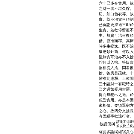
六非已多令貪用。故
之財一者不堪久貯。
切。如白色衣等。故
貪。既不治貪何須制
已食訖更持過三即於
生貪。若欲停留復不
主。無貪可治何復須
僧。皆准而釋。高床
時多生癡逸。既不治
壞應類針筒。何以入
亂無貪可治亦不入捨
貯何以入捨。答販賣
物相從入捨。問看覆
捨。答房是疏縁。非
難准此應釋。上來問
三十諸財一有犯時之
己之過如受用吉羅。
提而無犯己之過。於
犯己貪用。亦是本因
來相傳。要須逕宿方
之心。故四分文捨長
有因縁事欲遠行者。
謂此不得即
彼説便與
親友比丘親
薩婆多論縱經宿貪心