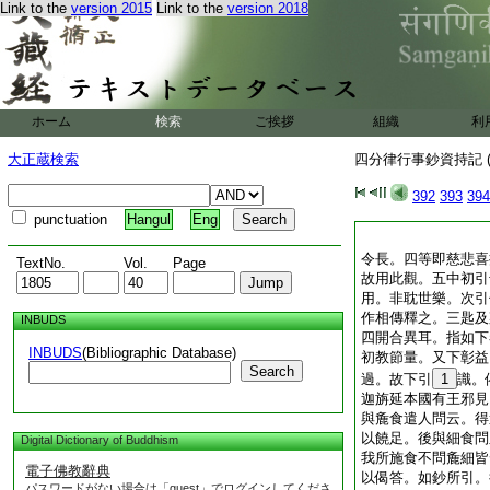
Link to the
version 2015
Link to the
version 2018
ホーム
検索
ご挨拶
組織
利
大正蔵検索
四分律行事鈔資持記 (
392
393
394
punctuation
Hangul
Eng
令長。四等即慈悲喜
TextNo.
Vol.
Page
故用此觀。五中初引
用。非耽世樂。次引
作相傳釋之。三匙及
INBUDS
四開合異耳。指如下
INBUDS
(Bibliographic Database)
初教節量。又下彰益
Search
過。故下引
1
識。
迦旃延本國有王邪見
與麁食遣人問云。得
以饒足。後與細食問
Digital Dictionary of Buddhism
我所施食不問麁細皆
電子佛教辭典
以偈答。如鈔所引。
パスワードがない場合は「guest」でログインしてくださ