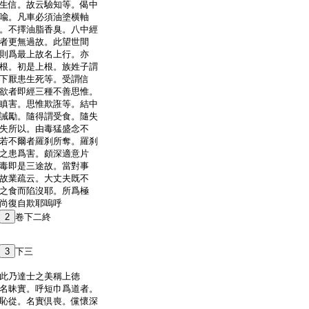
生信。故云驗知等。偈中
喩。凡車必須油塗横軸
。不擇油脂香臭。八中經
者更無過故。此望世間
則爲最上故名上行。亦
根。初是上根。族姓子謂
下厭患生死等。受謂信
欲者即經三種不善思惟。
瞋害。思惟欺誑等。結中
誡勵。隨得謂受食。隨失
失所以。由毒猛盛念不
若不爾者羅刹所奪。羅刹
之患爲害。頗深適意片
毒即是三途故。當對事
故業疏云。大丈夫既不
之食而陷沒耶。所爲極
尚復自欺耶嗚呼
2
卷下二終
3
下三
此乃達士之美稱上徳
名昧實。呼短巾爲道者。
恥從。名實倶喪。儻懷深