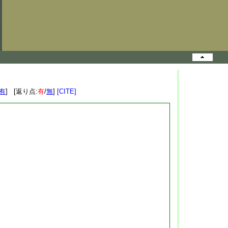
有
] [返り点:
有
/
無
]
[CITE]