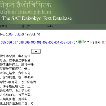
用条件
使い方
English
No.
1805_
元照
撰 ) in Vol. 40
395
396
397
398
399
400
401
402
403
404
405
406
407
[行番号:
無
/
捨平等慈攝。毒不能加
母論。歴事生念以明受
傳者未詳何文。或可平呼
菜即發三聚四弘。但二
者即赴請中。六中四分
。苦即病也。増一中初列
偈中法喩可見。七中彼經因
。佛令栴延往化之。王
適意否答。食之勢力便
之亦如前答。後王自問。
云饒足何也。旃延即
後王與外道麁細二食。乃