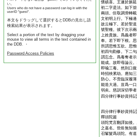
懷瞋喜。王遂於旃延
い。
初二字是法。如下並
Users who do not have a password can log in with the
userID "guest".
兩頭。但取調滑轉載
文初明上行。下極邊
本文をドラッグして選択するとDDBの見出し語
故云極下。若於聖道
検索結果が表示されます。
號聖種。彼下次示兩
Select a portion of the text by dragging your
上姓貴族。爲義者即
mouse to view all terms in the text contained in
奉。若下即下根。思
the DDB. ・
所謂思惟五欲。思惟
初四句勸修。下二句
Password Access Policies
謂忘念。爲毒奪者示
能成。故即母論云。
即喩三毒。然則口腹
時招殃累劫。應知三
防心。不啻臨深履薄
能造大過。豈爲一口
弱矣。慈訓深切學者
四分律行事鈔資持記
四分律行事鈔資持記
釋頭陀篇
頭陀梵言翻譯如後。
之嘉名。世俗無知循
召髼髮爲頭陀。有道