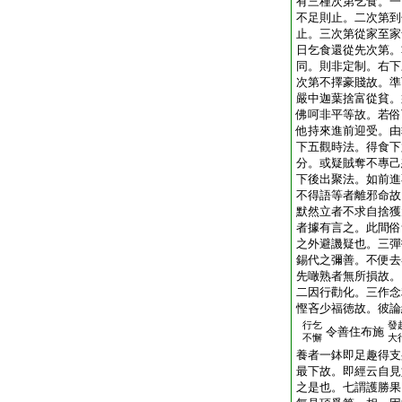
有三種次第乞食。一
不足則止。二次第到
止。三次第從家至家
日乞食還從先次第。
同。則非定制。右下
次第不擇豪賤故。準
嚴中迦葉捨富從貧。
佛呵非平等故。若俗
他持來進前迎受。由
下五觀時法。得食下
分。或疑賊奪不專己
下後出聚法。如前進
不得語等者離邪命故
默然立者不求自捨獲
者據有言之。此間俗
之外避譏疑也。三彈
錫代之彌善。不便去
先噉熟者無所損故。
二因行勸化。三作念
慳吝少福徳故。彼論
行乞
發
令善住布施
不懈
大
養者一鉢即足趣得支
最下故。即經云自見
之是也。七謂護勝果