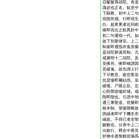
召髼髮爲頭陀。有道
識必也正名。敍意中
下顯教。初中上二句
宿因所感。行即現生
白。超衆累者近則絶
竦即高出之貎異於中
初二句通指一代。如
故下別擧律宗。上二
制者即通指衣食房藥
是頭陀擧過而制。凡
戒廣明十二頭陀。及
至佛所。佛即稱讃因
其縱逸。故先讃上行
下示教意。疲怠客染
怠是慢即屬結惑。染
破慢。尸羅止欲。定
心防禦故喩於城。戒
陛即階也。引證中智
通三乘聖道。世樂即
根本制。望後開教故
因縁者即中下機生衣
縁故。不得已者非聖
聽教也。分章中上二
出餘行。釋名中善見
於物令盡無餘從喩爲