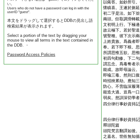
以偈答。如鈔所引。
い。
懷瞋喜。王遂於旃延
Users who do not have a password can log in with the
userID "guest".
初二字是法。如下並
兩頭。但取調滑轉載
本文をドラッグして選択するとDDBの見出し語
文初明上行。下極邊
検索結果が表示されます。
故云極下。若於聖道
Select a portion of the text by dragging your
號聖種。彼下次示兩
mouse to view all terms in the text contained in
上姓貴族。爲義者即
the DDB. ・
奉。若下即下根。思
所謂思惟五欲。思惟
Password Access Policies
初四句勸修。下二句
謂忘念。爲毒奪者示
能成。故即母論云。
即喩三毒。然則口腹
時招殃累劫。應知三
防心。不啻臨深履薄
能造大過。豈爲一口
弱矣。慈訓深切學者
四分律行事鈔資持記
四分律行事鈔資持記
釋頭陀篇
頭陀梵言翻譯如後。
之嘉名。世俗無知循