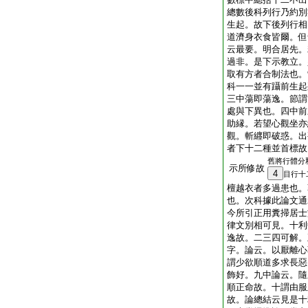
總數後科列行乃約別
生起。故下後列行相
道濟身衣食皆爾。但
云最要。明合居先。
過非。是下示教立。
取有方者合制法也。
科一一並有躡前生起
三中蕩即蕩逸。節謂
處與下異也。四中前
助縁。若望心觀坐亦
觀。斬纒即破惑。出
者下十二種並首標故
舊將行體分
示所修故
4
目行十
檀越衣者多過患也。
也。次科據此論文通
今所引正用糞掃居士
律文別相可見。十利
逸故。二三四可解。
字。論云。以厭離心
謂少欲順道多求長惡
飾好。九中論云。隨
順正命故。十謂由服
故。論總結云見是十