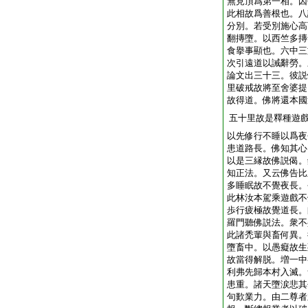
無見頂爲第一相。因
此相故爲善根也。八
分別。若受別施心高
翻摶墮。以西竺多摶
食擧事顯也。六中三
次引遠道以誡辭勞。
論文出三十三。彼説
里破戒故將至舍婆提
故得道。佛將還本國
五十里故是釋種遊
以先修行不睡以爲夜
患道路長。佛知其心
以是三縁故佛説偈。
知正法。又云佛告比
多睡眠故不覺夜長。
此林汝本駕乘遊戲不
歩行疲極故覺道長。
羅門聽佛説法。衆不
此諸禿輩與畜何異。
墮畜中。以愚癡故生
故當得解脱。増一中
利弗先歸本村入滅。
患重。諸天墮涙悲其
句歎業力。由二尊者