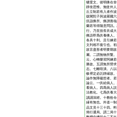
犍度文。彼明佛在舍
靜坐思惟。無使外人
丘立制若有入者作波
跋闍陀子與波羅國六
倶詣佛所。佛讃善哉
蘭若等得隨意問訊。
行。乃至捨長衣成大
佛語即爲供養佛人。
各具十利。且引練若
文列相不復引也。初
故言盡形者明要期故
屬。二謂無物所繋。
云。心轉樂習阿練若
勝故。五謂無所營求
志。七離喧潰。八以
修禪定必託靜縁故。
論作無障礙想者。若
論云。一供給病人。
看病人。四爲病人説
法教化。七爲供養大
讀誦深經。十教他令
縁有無也。外道一制
品文見十三十四。料
簡行通局。謂二局十
數標中總括十二不出