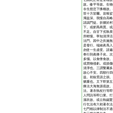
故。修平等故。生物
令生慈悲下佛種故。
世十方皆爾。豈唯娑
濁益深。我慢自高略
請謁門徒。折腰於村
下。或躬爲商賈。或
不足。自甘下劣孰畏
所輕慢。寧知清淨活
法門。因中之供施無
是發行。端緒眞爲入
勿使一生虚度。請遍
奉行則眞佛子矣。次
多惱。以食僧食故。
或買物侵虧。或損傷
清淨也。三謂繋屬多
故心不安。四順行四
益。初敍受請之損。
猶重也。又下即第五
佛法大海無源底故。
法。著衣執杖行等即
人問訊等即口業。打
濕衣故。或云執錫驚
行乞法有六初著衣法
七門相以律制法不過