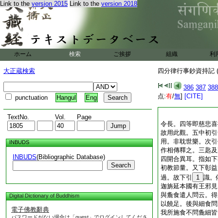
Link to the
version 2015
Link to the
version 2018
ホーム
検索
ご挨拶
組織
利
大正蔵検索
四分律行事鈔資持記 (
386
387
388
点:
有
/
無
]
[CITE]
punctuation
Hangul
Eng
TextNo.
Vol.
Page
令長。四等即慈悲喜
故用此觀。五中初引
用。非耽世樂。次引
INBUDS
作相傳釋之。三匙及
INBUDS
(Bibliographic Database)
四開合異耳。指如下
Search
初教節量。又下彰益
過。故下引
1
識。
迦旃延本國有王邪見
與麁食遣人問云。得
Digital Dictionary of Buddhism
以饒足。後與細食問
電子佛教辭典
我所施食不問麁細皆
パスワードがない場合は「guest」でログインしてくださ