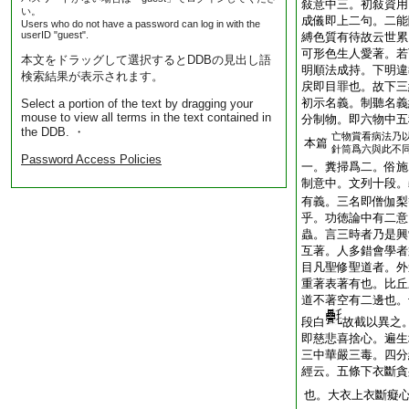
敍意中三。初敍資用
い。
成儀即上二句。二能
Users who do not have a password can log in with the
userID "guest".
縛色質有待故云世累
可形色生人愛著。若
本文をドラッグして選択するとDDBの見出し語
明順法成持。下明違
検索結果が表示されます。
戻即目罪也。故下三
初示名義。制聽名義
Select a portion of the text by dragging your
mouse to view all terms in the text contained in
分制物。即六物中五
the DDB. ・
亡物賞看病法乃
本篇
針筒爲六與此不
Password Access Policies
一。糞掃爲二。俗施
制意中。文列十段。
有義。三名即僧伽梨
乎。功徳論中有二意
蟲。言三時者乃是興
互著。人多錯會學者
目凡聖修聖道者。外
重著表著有也。比丘
道不著空有二邊也。
段白
故截以異之
即慈悲喜捨心。遍生
三中華嚴三毒。四分
經云。五條下衣斷貪
也。大衣上衣斷癡