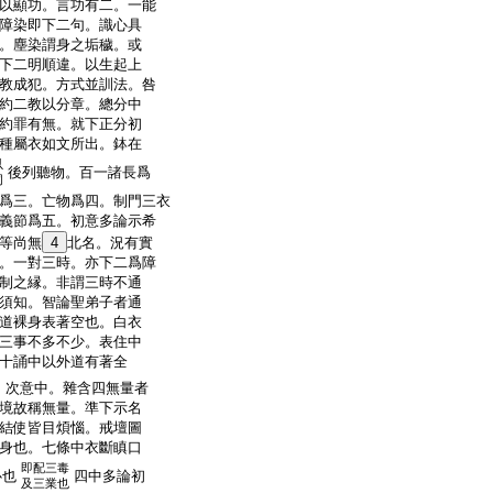
以顯功。言功有二。一能
障染即下二句。識心具
。塵染謂身之垢穢。或
下二明順違。以生起上
教成犯。方式並訓法。咎
約二教以分章。總分中
約罪有無。就下正分初
種屬衣如文所出。鉢在
以
後列聽物。百一諸長爲
同
爲三。亡物爲四。制門三衣
義節爲五。初意多論示希
等尚無
4
北名。況有實
。一對三時。亦下二爲障
制之縁。非謂三時不通
須知。智論聖弟子者通
道裸身表著空也。白衣
三事不多不少。表住中
十誦中以外道有著全
。次意中。雜含四無量者
境故稱無量。準下示名
結使皆目煩惱。戒壇圖
身也。七條中衣斷瞋口
即配三毒
心也
四中多論初
及三業也