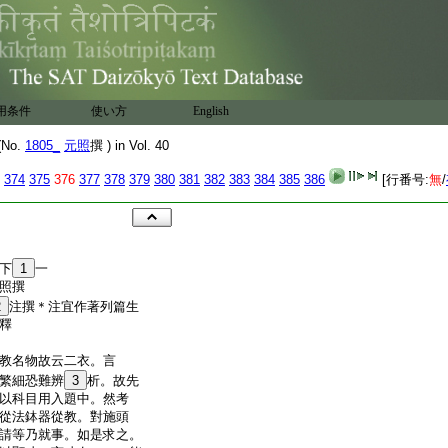
用条件
使い方
English
No.
1805_
元照
撰 ) in Vol. 40
374
375
376
377
378
379
380
381
382
383
384
385
386
[行番号:
無
/
下
1
一
元照撰
2
注撰＊注宜作著列篇生
釋
教名物故云二衣。言
繁細恐難辨
3
析。故先
以科目用入題中。然考
從法鉢器從教。對施頭
請等乃就事。如是求之。