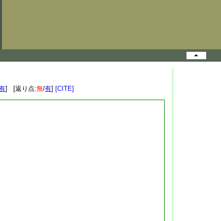
有
] [返り点:
無
/
有
]
[CITE]