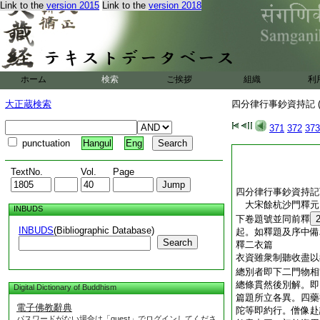
Link to the
version 2015
Link to the
version 2018
ホーム
検索
ご挨拶
組織
利
大正蔵検索
四分律行事鈔資持記 (
371
372
373
punctuation
Hangul
Eng
TextNo.
Vol.
Page
四分律行事鈔資持記
大宋餘杭沙門釋
INBUDS
下卷題號並同前釋
INBUDS
(Bibliographic Database)
起。如釋題及序中備
Search
釋二衣篇
衣資雖衆制聽收盡以
總別者即下二門物相
總條貫然後別解。即
Digital Dictionary of Buddhism
篇題所立各異。四藥
電子佛教辭典
陀等即約行。僧像赴
パスワードがない場合は「guest」でログインしてくださ