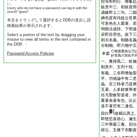
陀等即約行。僧像赴
い。
敍意中三。初敍資用
Users who do not have a password can log in with the
userID "guest".
成儀即上二句。二能
縛色質有待故云世累
本文をドラッグして選択するとDDBの見出し語
可形色生人愛著。若
検索結果が表示されます。
明順法成持。下明違
戻即目罪也。故下三
Select a portion of the text by dragging your
mouse to view all terms in the text contained in
初示名義。制聽名義
the DDB. ・
分制物。即六物中五
亡物賞看病法乃
Password Access Policies
本篇
針筒爲六與此不
一。糞掃爲二。俗施
制意中。文列十段。
有義。三名即僧伽梨
乎。功徳論中有二意
蟲。言三時者乃是興
互著。人多錯會學者
目凡聖修聖道者。外
重著表著有也。比丘
道不著空有二邊也。
段白
故截以異之
即慈悲喜捨心。遍生
三中華嚴三毒。四分
經云。五條下衣斷貪