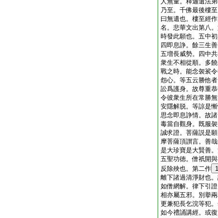
人無量。釋迦遺法弟
乃至。千佛最後樓至
曰無遺也。樓至經作
名。悲華文出第八。
時發此願也。五中初
四即息諍。餘三生善
五増長威勢。四中共
衆生不相從順。多饒
戰之時。能念袈裟令
怨心。等五云勝他者
訟爲護身。故尊重恭
令彼衆生所在常勝無
安隱解脱。等諒是慚
思念即息諍情。故諸
毒當自觀身。既服袈
誠求證。菩薩説是願
摩菩薩頂讃言。善哉
是大珍寶是大賢善。
五聖功徳。僧祇開與
反除殃也。第二作
離下諸過清淨財也。
如僧網解。律下引證
相亦屬五邪。別擧兩
更兼犯長乞浣等犯。
如今禮誦講經。或復