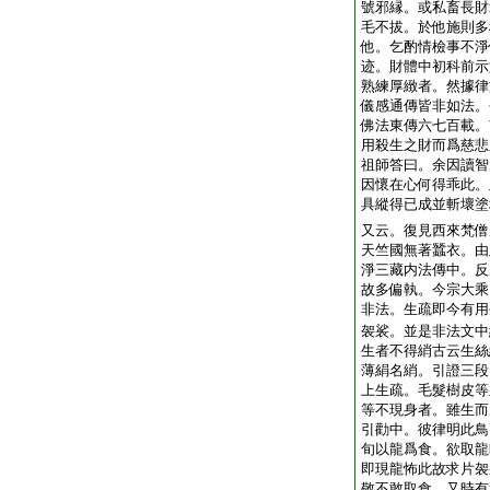
號邪縁。或私畜長財
毛不拔。於他施則多
他。乞酌情檢事不淨
迹。財體中初科前示
熟練厚緻者。然據律
儀感通傳皆非如法。
佛法東傳六七百載。
用殺生之財而爲慈悲
祖師答曰。余因讀智
因懷在心何得乖此。
具縱得已成並斬壞塗
又云。復見西來梵僧
天竺國無著蠶衣。由
淨三藏内法傳中。反
故多偏執。今宗大乘
非法。生疏即今有用
袈裟。並是非法文中
生者不得綃古云生絲
薄絹名綃。引證三段
上生疏。毛髮樹皮等
等不現身者。雖生而
引勸中。彼律明此鳥
旬以龍爲食。欲取龍
即現龍怖此故求片袈
敬不敢取食。又時有