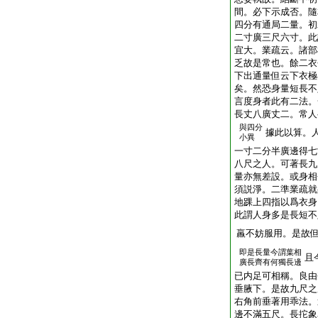
間。必下示成否。隨
四分有通局二量。初
二寸廣三尺六寸。此
宜大。業疏云。諸部
乏故是常也。餘二衣
下出通量但云下衣極
矣。然恐身量短長不
言度身者此有二法。
長丈八廣丈二。常人
與四分
據此以算。
小異
一寸二分半廣邊得七
八尺之人。可著長九
量亦無差設。或身相
須説淨。二準業疏就
地踝上四指以爲衣身
此謂人身多是長短不
羸不妨服用。是故
即是長量今謂葉相
且
廣長齊有何獨長邊
已内足可相稱。良由
垂腋下。是故九尺之
右角前垂著用乖法。
邊不滿五尺。長拕象