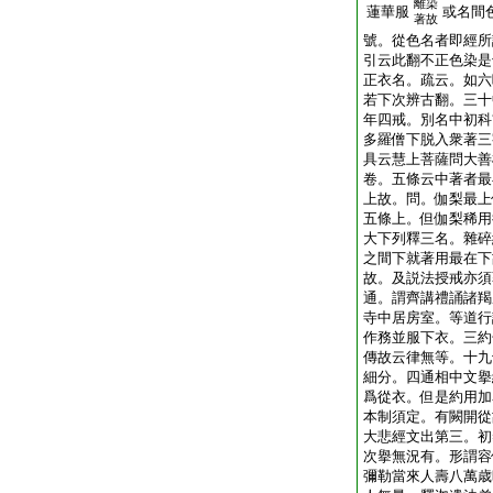
離染
蓮華服
或名間
著故
號。從色名者即經所
引云此翻不正色染是
正衣名。疏云。如六
若下次辨古翻。三十
年四戒。別名中初科
多羅僧下脱入衆著三
具云慧上菩薩問大善
卷。五條云中著者最
上故。問。伽梨最上
五條上。但伽梨稀用
大下列釋三名。雜碎
之間下就著用最在下
故。及説法授戒亦須
通。謂齊講禮誦諸羯
寺中居房室。等道行
作務並服下衣。三約
傳故云律無等。十九
細分。四通相中文擧
爲從衣。但是約用加
本制須定。有闕開從
大悲經文出第三。初
次擧無況有。形謂容
彌勒當來人壽八萬歳