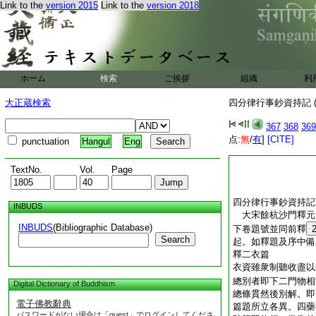
Link to the
version 2015
Link to the
version 2018
ホーム
検索
ご挨拶
組織
利
大正蔵検索
四分律行事鈔資持記 (
367
368
369
点:
無
/
有
]
[CITE]
punctuation
Hangul
Eng
TextNo.
Vol.
Page
四分律行事鈔資持記
INBUDS
大宋餘杭沙門釋
INBUDS
(Bibliographic Database)
下卷題號並同前釋
Search
起。如釋題及序中備
釋二衣篇
衣資雖衆制聽收盡以
總別者即下二門物相
Digital Dictionary of Buddhism
總條貫然後別解。即
電子佛教辭典
篇題所立各異。四藥
パスワードがない場合は「guest」でログインしてくださ