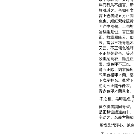
岸而行鳥不能害。斯
故引誡之。色如引文
言上色者總五方正間
色也。緋紅紫緑硫黄
＊注中兩句。上句對
論翻染是也。言正翻
正。故章服儀云。如
云。當以三種青黒木
又云。不正壞色唯釋
不正即袈裟色。等若
段重納爲衣。雖是正
證。壞色即不正也。
是五正除。納衣簡所
即黒色棧即木蘭。婆
下次示翻名。眞紫下
初明五正開作餘衣。
青赤色即木蘭異名。
不之相。皂即黒色
黄亦得者謂同青碧。
是正翻但語通如非。
字助之。名義方顯如
煩惱染汚淨心。以
之