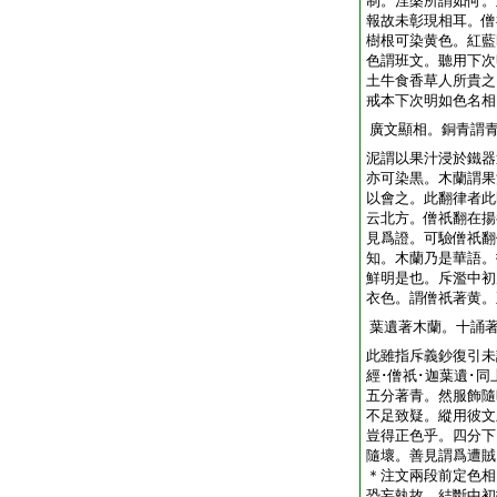
制。涅槃所謂如何。
報故未彰現相耳。僧
樹根可染黄色。紅藍
色謂班文。聽用下次
土牛食香草人所貴之
戒本下次明如色名相
廣文顯相。銅青謂
泥謂以果汁浸於鐵器
亦可染黒。木蘭謂果
以會之。此翻律者此
云北方。僧祇翻在揚
見爲證。可驗僧祇翻
知。木蘭乃是華語。
鮮明是也。斥濫中初
衣色。謂僧祇著黄。
葉遺著木蘭。十誦
此雖指斥義鈔復引未
經･僧祇･迦葉遺･
五分著青。然服飾隨
不足致疑。縱用彼文
豈得正色乎。四分下
隨壞。善見謂爲遭賊
＊注文兩段前定色相
恐妄執故。結斷中初