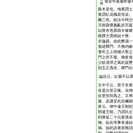
簡非中眞紫即紫
類
蘇木是也。地黄謂土
黄謂紅花槐花等染。
蘭三色。如法今時沙
天朝薜懷義亂於宮庭
以僧衣色異因令服紫
僞撰大雲經結十僧。
衣龜袋。由此弊源一
濫迹釋門。不務内修
耆年之上僣稱大聖之
門之所不擧。致使貪
少欲清淨之風於茲墜
則五正爲衣。釋門出
論語云。紅紫不以
文中子云。君子非黄
豈是出世正儀。況律
信受安則爲之。又學
服。及講至此目矚相
便云。律中違王制犯
明違王制。乃謂比丘
約僧徒二十出家係名
物。似此等事有違結
褐。如此説者豈唯誹