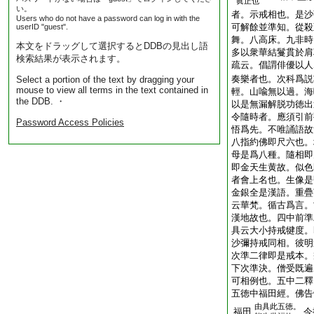
眞正也
い。
者。示戒相也。是沙
Users who do not have a password can log in with the
可解餘並準知。從殺
userID "guest".
舞。八高床。九非時
本文をドラッグして選択するとDDBの見出し語
多以衆華結鬘貫於肩
検索結果が表示されます。
疏云。倡謂俳優以人
奏樂者也。次科爲説
Select a portion of the text by dragging your
mouse to view all terms in the text contained in
輕。山喩無以過。海
the DDB. ・
以是無漏解脱功徳出
令隨時者。應須引前
Password Access Policies
悟爲先。不唯誦語故
八指約佛即尺六也。
母是爲八種。隨相即
即金天生黄故。似色
者會上名也。生像是
金銀全是漢語。重疊
云華梵。循古爲言。
漢地故也。四中前準
具云大小持戒犍度。
沙彌持戒同相。彼明
次準二律即是戒本。
下次準決。僧受既遍
可相例也。五中二釋
五徳中福田經。佛告
由具此五徳。
福田
今