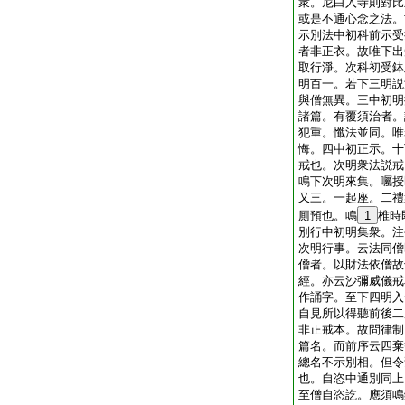
衆。尼白入寺則對比
或是不通心念之法。
示別法中初科前示受
者非正衣。故唯下出
取行淨。次科初受鉢
明百一。若下三明説
與僧無異。三中初明
諸篇。有覆須治者。
犯重。懺法並同。唯
悔。四中初正示。十
戒也。次明衆法説戒
鳴下次明來集。囑授
又三。一起座。二禮
厠預也。鳴
1
椎時
別行中初明集衆。注
次明行事。云法同僧
僧者。以財法依僧故
經。亦云沙彌威儀戒
作誦字。至下四明入
自見所以得聽前後二
非正戒本。故問律制
篇名。而前序云四棄
總名不示別相。但令
也。自恣中通別同上
至僧自恣訖。應須鳴