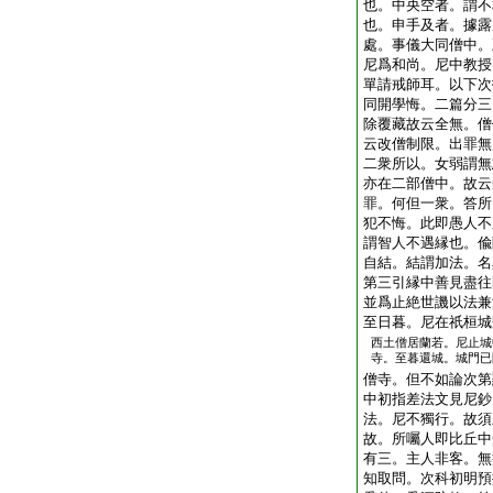
也。中央空者。謂不
也。申手及者。據露
處。事儀大同僧中。
尼爲和尚。尼中教授
單請戒師耳。以下次
同開學悔。二篇分三
除覆藏故云全無。僧
云改僧制限。出罪無
二衆所以。女弱謂無
亦在二部僧中。故云
罪。何但一衆。答所
犯不悔。此即愚人不
謂智人不遇縁也。偸
自結。結謂加法。名
第三引縁中善見盡往
並爲止絶世譏以法兼
至日暮。尼在祇桓城
西土僧居蘭若。尼止城
寺。至暮還城。城門已
僧寺。但不如論次第
中初指差法文見尼鈔
法。尼不獨行。故須
故。所囑人即比丘中
有三。主人非客。無
知取問。次科初明預