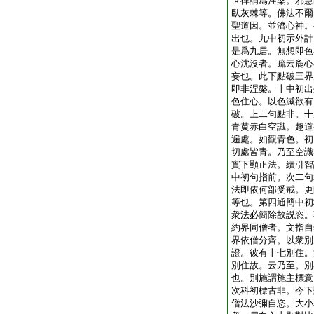
世禪謂爲涅槃。邪慧
臥灰棘等。佛法不爾
聖道因。並濟心神。
出也。九中初示外計
是爲九居。無想即色
心沈沒者。疏云麁心
妄也。此下點破三界
即非涅槃。十中初出
色住心。以色滅欲有
破。上二句點非。十
青黄赤白空識。趣道
遍處。如觀青色。初
切處皆青。乃至空識
實下顯正法。續引智
中初句指前。次二句
法即依何部受戒。更
等也。第四通簡中初
衆法必簡除故説恣。
約界同僧者。文指自
界依僧分齊。以衆別
證。彼有十七別住。
別住故。云乃至。別
也。別施謂施主標意
次科初標古非。今下
僧法沙彌自恣。大小