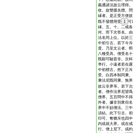
義通諸法故云理得。
收。故雙牒名體。問
縁者。是正受方便故
既不發體用受
1
可
縁。五。十。二戒各
何。而下次答名。由
法名同上位。以於三
中初引古。若下今斥
度。乃至文云者。即
八種受具。僧受名十
既顯可驗昔非。次科
準行。小遠者若在露
中初標古。然下正斥
受。白四本制同秉。
秉法尼既同秉。無界
故云非界等。若下次
者。僧作法界尼望爲
僧界。五百問中不得
外者。據非別衆但名
界中不妨僧法。三中
須結。此下引古。初
印可。奪猶斥也四中
内或就大界。或在戒
行。僧上尼下。或約