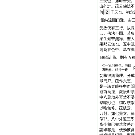
三受也。痛即苦受。
出外計。疏云佛法不
何
2
千天也。初念
領納違順曰受。由
受故便有三行。故長
云。佛法不爾。苦集
衆生知苦無諦。聖人
果那云無也。五中疏
處爲在色中。爲在識
隨陰計我。則有五
惟一我則在色。時餘
四應無。即是合也
妄執得無我理。分成
即門戸。疏作六窓。
是一識豈眼根中而聞
觀前爲逆。觀後即順
中八萬劫外冥然不委
擧喩顯也。謂以縷繋
以喩無修。疏破云。
乃剋。如七覺支。簡
修耶。八中外道三學
畜今報已盡遠業將起
謂即報是。便効彼畜