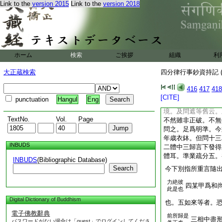
Link to the
version 2015
Link to the
version 2018
剃髮中二法並闍梨秉
甲謂和尚。二中以出
八唯一人故。三中以
必先五後十。智論云
生具戒。善戒經云。
如重樓四級。不由初
ホーム
検索
ご挨拶
組織
利
乃至不由三級至四級
明詰豈得懷疑。四中
大正蔵検索
四分律行事鈔資持記 (
文但制五法。偏袒脱
捉衣之式。復非尊敬
416
417
418
濫用。五中初示處。
[CITE]
punctuation
Hangul
Eng
下次示問縁。立勝縁
境。及問遮等舊云。
TextNo.
Vol.
Page
不然雖非正破。不無
問之。足爲明準。今
年歳衣鉢。但問十三
INBUDS
二體中三歸言下發得
體耳。準業疏分五。
INBUDS
(Bibliographic Database)
Search
今下別指所重言隨
力絶彼
四某甲爲和
此是也
Digital Dictionary of Buddhism
也。五如來等者。
電子佛教辭典
前所歸是
三相中盡
パスワードがない場合は「guest」でログインしてくださ