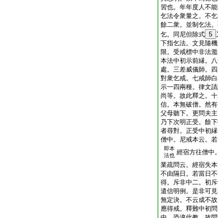
習也。年年度人不能
乞法令衆量之。不乞
餘二衆。並制乞法。
乞。同尼但除式
5
下指乞法。文見隨機
限。受戒標中非法濫
本法中初示前縁。八
處。三差威儀師。四
對衆乞戒。七戒師白
示一四兩種。律文請
尚等。故此釋之。十
信。本無破僧。然有
父母聽下。更問夫主
乃下次明正受。餘下
者尋對。正受中初縁
僧中。尼戒本云。若
即本
經宿方往僧中
法也
業疏問云。經宿失本
不由隔日。若當日不
得。斥非中二。初斥
遣信明例。是非可見
無定決。不云成不故
應得戒。釋難中初問
中。恐違此教。故問