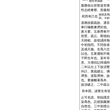
能生世福故
厭塵俗出世聖道常懷
性志絶奢靡。形服相
彼經及羯
死而有己也
四。今鈔
道兩捨親疏故。適音
奉行極教兼濟於他。
家大要。五衆齊奉不
初受。疏云。斯徳始
天師範。故使誦持無
中初指同。不同俗者
及戒天施。名爲六念
以也。五衆通制不唯
干即生年也。某年等
意。大僧但記得戒時
二年以分上下故須雙
外計。業疏續云。佛
濟形。道取濟神。故
也。要修離著爲本。
故須破之。二中疏云
有本因。諸衆生有
止可名談。初始識支
染爲色。託彼胎藏展
自然也。三中前標云