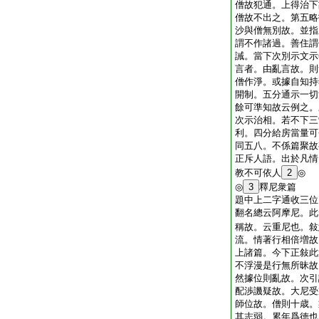
僧故犯通。上得治下
僧故不出之。第五略
沙與僧無別故。並指
謂不作諸過。善住謂
誡。當下次別示文示
言者。由亂言故。則
僧作淨。或據自知持
開制。五分通示一切
餘可準知故云例之。
次示治相。若不下三
利。四分給房當量可
同五八。不係篇聚故
正斥人語。出於凡情
教不可依人
2
◎
◎
3
釋尼衆篇
題中上二字通收三位
翻名總云阿摩尼。此
稱故。云重尼也。敍
流。情著行相倍増故
上諸篇。今下正敍此
不浮漫是行無所昧故
然據位則亂故。次引
配渉譏疑故。大尼受
師位故。僧則十歳。
其志弱。累年爲徳也