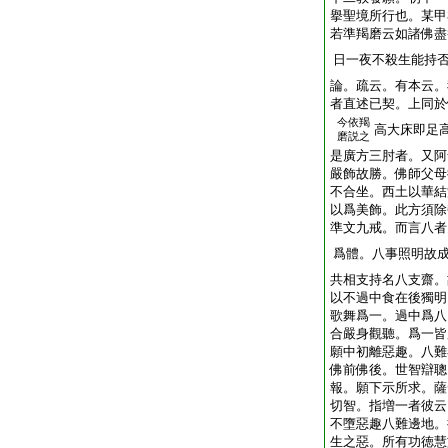
擧聖境所行也。某甲
若準羯磨云如諸佛盡
日一夜不殺生能持
論。疏云。有本云。
者直述已契。上同於
今依羯
高大床即足
磨説之
是廣方三肘者。又阿
嚴飾故勝。佛師父母
不合坐。西土以華結
以爲美飾。此方須除
準文九戒。而言八者
爲體。八事照明故
共相支持名八支齋。
以不過中食在後獨明
歌舞爲一。過中爲八
合嚴身觀聽。爲一皆
願中初離惡趣。八難
佛前佛後。世智辯聰
報。願下示所求。薩
切智。指増一者彼云
不墮惡趣八難邊地。
生之惡。所有功徳慧