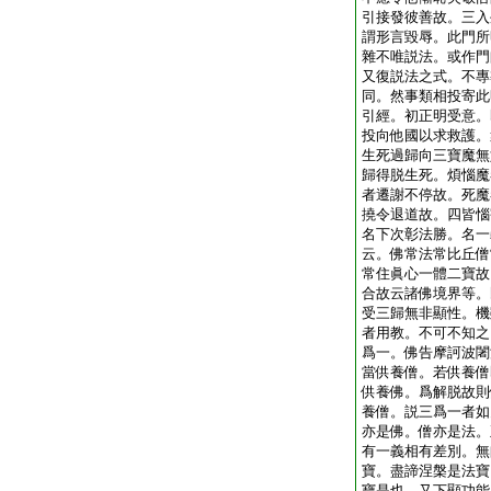
引接發彼善故。三入
謂形言毀辱。此門所
雜不唯説法。或作門
又復説法之式。不專
同。然事類相投寄此
引經。初正明受意。
投向他國以求救護。
生死過歸向三寶魔無
歸得脱生死。煩惱魔
者遷謝不停故。死魔
撓令退道故。四皆惱
名下次彰法勝。名一
云。佛常法常比丘僧
常住眞心一體二寶故
合故云諸佛境界等。
受三歸無非顯性。機
者用教。不可不知之
爲一。佛告摩訶波闍
當供養僧。若供養僧
供養佛。爲解脱故則
養僧。説三爲一者如
亦是佛。僧亦是法。
有一義相有差別。無
寶。盡諦涅槃是法寶
寶是也。又下顯功能