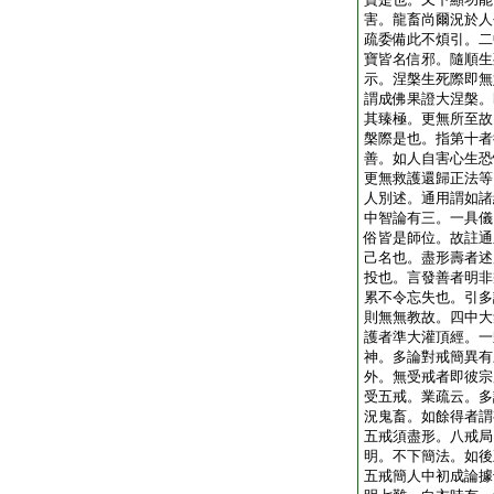
害。龍畜尚爾況於人
疏委備此不煩引。二
寶皆名信邪。隨順生
示。涅槃生死際即無
謂成佛果證大涅槃。
其臻極。更無所至故
槃際是也。指第十者
善。如人自害心生恐
更無救護還歸正法等
人別述。通用謂如諸
中智論有三。一具儀
俗皆是師位。故註通
己名也。盡形壽者述
投也。言發善者明非
累不令忘失也。引多
則無無教故。四中大
護者準大灌頂經。一
神。多論對戒簡異有
外。無受戒者即彼宗
受五戒。業疏云。多
況鬼畜。如餘得者謂
五戒須盡形。八戒局
明。不下簡法。如後
五戒簡人中初成論據