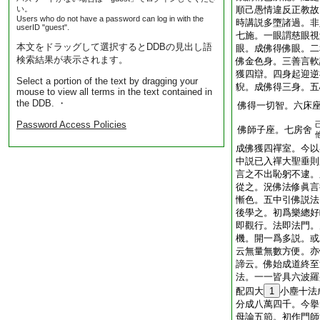
い。
順己愚情違反正教故
Users who do not have a password can log in with the
時講説多墮諸過。非
userID "guest".
七施。一眼謂慈眼視
本文をドラッグして選択するとDDBの見出し語
眼。成佛得佛眼。二
検索結果が表示されます。
佛金色身。三善言軟
獲四辯。四身起迎逆
Select a portion of the text by dragging your
貎。成佛得三身。五
mouse to view all terms in the text contained in
the DDB. ・
佛得一切智。六床
Password Access Policies
佛師子座。七房舍
成佛獲四禪室。今以
中説已入禪大聖垂則
言之不出恥躬不逮。
從之。況佛法修眞言
慚色。五中引佛説法
後學之。初爲樂總好
即觀行。法即法門。
機。開一爲多説。或
云無量無數方便。亦
諦云。佛始成道終至
法。一一皆具六波羅
配四大
1
小塵十法
分成八萬四千。今擧
母論五節。初作門師