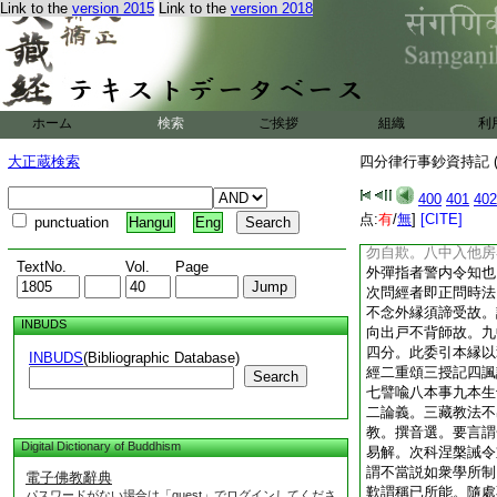
Link to the
version 2015
Link to the
version 2018
僧千徒匝座。當量才
以圖聲望。此乃畜因
問不答。問命終者謂
故云徒勞。夫下似止
及行過去因也。識名
愛取有未來因也。生
ホーム
検索
ご挨拶
組織
利
因果生死相續從縁故
有。達妄修眞得脱生
大正蔵検索
四分律行事鈔資持記 (
道俗違犯。彼因比丘
尼犯夷。白衣無戒不
400
401
402
名相莫測來報。意彰
点:
有
/
無
]
[CITE]
punctuation
Hangul
Eng
利説法即是邪命。無
勿自欺。八中入他房
TextNo.
Vol.
Page
外彈指者警内令知也
次問經者即正問時法
不念外縁須諦受故。
INBUDS
向出戸不背師故。九
四分。此委引本縁以
INBUDS
(Bibliographic Database)
經二重頌三授記四諷
Search
七譬喩八本事九本生
二論義。三藏教法不
教。撰音選。要言謂
Digital Dictionary of Buddhism
易解。次科涅槃誡令
謂不當説如衆學所制
電子佛教辭典
歎謂稱已所能。隨處
パスワードがない場合は「guest」でログインしてくださ