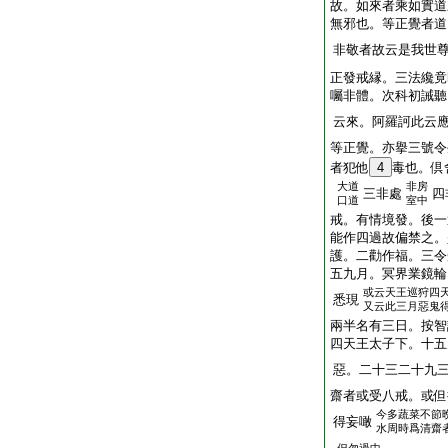
故。如來者乘如實道
無邪也。等正覺者道
非敬者故云是我世
正發戒縁。三法纔竟
囑非體。次科初誡聽
云來。阿羅訶此云
等正覺。亦擧三號令
者犯他
4
毒也。倶
大道
非房
三非處
四
口道
室中
戒。有情境發。後一
能作四過故偏禁之。
護。二勸作福。三令
五九月。冥界業鏡輪
或云天王巡狩四
悉現
又云此三月惡鬼
兩半名有三日。按智
四天王太子下。十五
惡。二十三二十九
齋者或受八戒。或但
今多蔬菜不節
得妄噉
水周時爲清齋