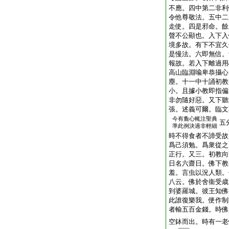
不應。四中第二非利
令他尊敬法。五中二
走使。四是邪命。餘
聲不公顯也。入下入
境多故。有下不宜久
是慢法。六即無信。
報故。若入下離過用
高山臨淵喩卑恭攝心
塵。十一中十誦初教
小。且據小教即指偏
非勿隨好惡。又下聽
張。述義可爾。臨文
今有麁心輒注聖典
五
準此例決過非輕細
時不得食者不諦受故
爲己須勉。爲衆從之
正行。又三。初教向
日名六齋日。佛下教
羞。言虫以況人類。
八云。佛於舍衞受歳
到婆羅城。彼王知佛
此誰復樂我。便作制
者輸五百金錢。時佛
空鉢而出。時有一老