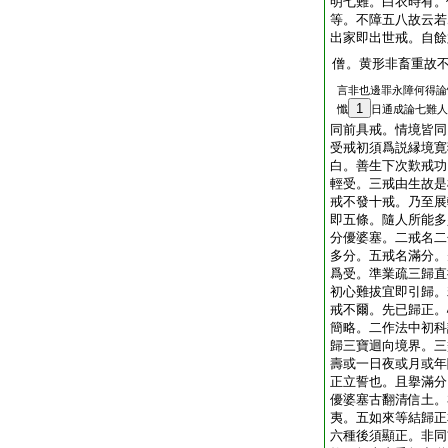
明七難。白衣時有。
等。不障五八故云若
出家即出世戒。自餘
僧。黄形非畜重故
言非也邊罪永障何得論
1
懺
日通成論七難人
同前具戒。情境皆同
受戒初須爲説縁境寛
白。善生下次歎戒功
輕受。三戒由生故是
戒不發十戒。乃至展
即五條。隨人所能多
分優婆塞。二戒名二
多分。五戒名滿分。
爲受。準業疏三歸直
初心難拔宜即引歸。
戒不爾。先已歸正。
簡略。二作法中初科
歸三寶迴向境界。三
壽或一日夜或月或年
正立誓也。且擧滿分
優婆塞古翻清信土。
夷。五如來等結歸正
六種後須顯正。非同