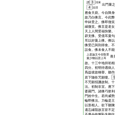
3
謂
渄米
出門棄
4
泊泔
應食天廚。今自降身
故乃白佛言。今此弊
申鉢受之。佛即徴笑
縁微笑。佛言是老女
天上人間受福快樂。
辟支佛。受億耳羹句
耳以好羹上佛。佛以
佛受已與則得食。不
設食。佛未食人不能
上是論文今但取受
善
羹少物以證上耳
故。十三中地持初相
四分。初明待遇病人
爲益彼故稱譽。聽作
若下隨俗咒願嚏。
不咒願招譏故制。十
法。初制非宜。應下
婆羅門。諸佛巧便利
門姓中生。若尚威勢
輪即佛法。力輪是王
以形相人。欲下聽陳
遺忘縁阻故言皆不定
不應令他慚恥失敬信