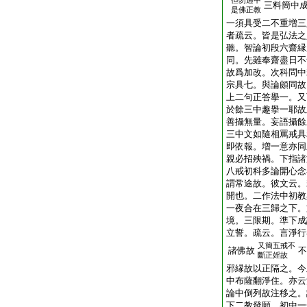
但勿過中
三料簡中
是佛正教
一須具受二不重増三
者疏云。皆是弘法之
聽。智論初段六齋縁
同。先雖奉齋盡日不
故爲加改。次科問中
宗具七。與論頗同故
上二句正答擧一。又
於餘三中趣擧一耶故
善攝無量。妄語攝餘
三中文如隨相罵戒具
即依報。増一意亦同
親必招殃禍。下指諸
八戒初科多論開心念
謂常途故。彼文云。
開也。二作法中初教
一夜合在三歸之下。
境。三限期。準下成
立誓。疏云。言淨行
又簡五戒不
諸佛故
不
斷正婬故
邪縁故以正隔之。今
中布薩翻淨住。亦云
論中倒列故注移之。
下二教發願。初中一