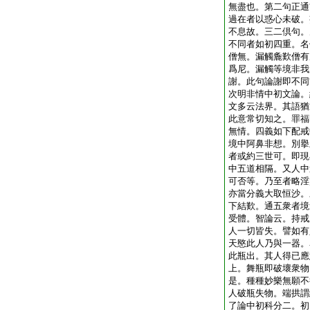
無盡也。第二句正通
過在者以惑心未破。
不息故。三二倶句。
不同者如初四重。名
僧無。漏觸麁歎僧有
爲尼。漏觸等境非我
謝。此句論謝即不同
次明非情中初文論。
文多云法界。其語猶
此意常切知之。罪福
無情。四義如下配戒
境中阿鼻非想。別擧
者或約三世可。即現
中五道相隔。又人中
可否等。乃至者略淫
亦當分義大取恒沙。
下結歎。通五衆者境
受體。智論云。持戒
人一切皆失。譬如有
天愍此人乃與一器。
此瓶出。其人得已應
上。舞瓶即破壞衆物
是。種種妙樂無願不
人破瓶失物。端拱謂
了論中初科分二。初