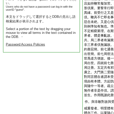
い。
且如持鞭常擬加苦。
Users who do not have a password can log in with the
形倶業。要誓常行即
userID "guest".
異縁。前受行之又是
本文をドラッグして選択するとDDBの見出し語
倶。鞭具不亡即名事
検索結果が表示されます。
惡念未絶。又是心倶
則例準知有無也。準
Select a portion of the text by dragging your
不定精窮業理。在斯
mouse to view all terms in the text contained in
界者。體是事亂故。
the DDB. ・
共。局二界者有漏業
Password Access Policies
非三界者倶無漏故。
約善惡簡。前七通善
出世簡。前七局世法
世爲道方便故。後一
局出世。四就前七善
局泛善。五定共有邪
廣之。大門第二受隨
對同言體在者謂本受
境由有本體。方起防
與隨中一等者。疏云
無作者非是作倶。謂
並生。作用既謝此善
作。與非敵對故與
戒重發者。明受體有
體亦三也。以業隨心