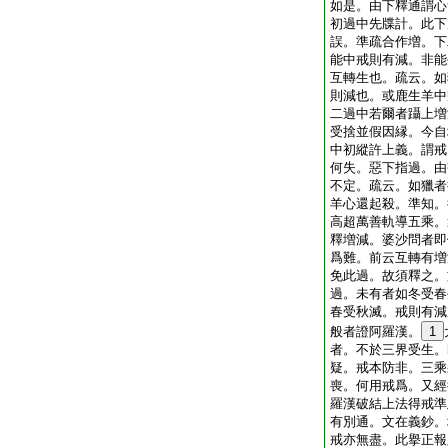
如是。由下釋通謂心
初過中先牒計。此下
誤。準疏合作増。下
能中戒則有減。非能
互轉生也。疏云。如
則減也。或鹿生羊中
二過中若爾者躡上増
受捨並假因縁。今自
中初縱許上義。謂戒
何失。惡下指過。由
不定。疏云。如獵者
羊心還起殺。準知。
高超萬善軌導五乘。
釋増減。婆沙問者即
爲難。前云互轉有増
免此過。故須釋之。
過。未有者如冬受春
春受秋滅。戒則有減
般者證阿羅漢。
1
者。不於三界受生。
疑。戒本防非。三乘
喪。何用戒爲。又經
羅漢破結上法得戒準
有別通。文在義鈔。
戒亦無盡。此擧正報