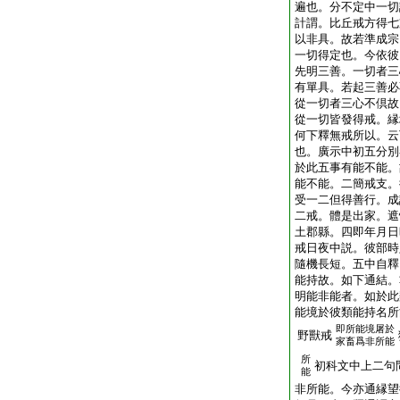
遍也。分不定中一切
計謂。比丘戒方得七
以非具。故若準成宗
一切得定也。今依彼
先明三善。一切者三
有單具。若起三善必
從一切者三心不倶故
從一切皆發得戒。縁
何下釋無戒所以。云
也。廣示中初五分別
於此五事有能不能。
能不能。二簡戒支。
受一二但得善行。成
二戒。體是出家。遮
土郡縣。四即年月日
戒日夜中説。彼部時
隨機長短。五中自釋
能持故。如下通結。
明能非能者。如於此
能境於彼類能持名所
即所能境屠於
野獸戒
家畜爲非所能
所
初科文中上二句
能
非所能。今亦通縁望