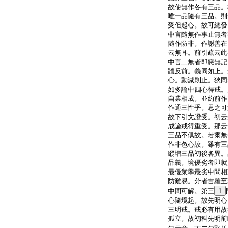
故使無作各有三品。
唯一品隨有三品。則
受但起心。故可總發
中言隨無作事止無者
隨作防非。作謝善在
云無耳。前引疏云此
中言二無者即惡無記
體反前。義同如上。
心。動滅則止。狹同
如多論中四心得戒。
自業相成。並約前作
作通三性乎。思之可
故下引文證受。初云
成論戒得重受。那云
三品不倶故。若爾無
作非色心故。雖有三
縱増三品初後各異。
品義。境優劣者即就
最優衆學最劣中間相
防難易。分者吉羅至
中間可解。第三
1
心隨境起。故先明心
三明戒。戒必有用故
孤立。故初科先明前