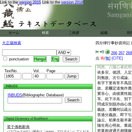
渉。五六義兼隨行。
Link to the
version 2015
Link to the
version 2018
明善事。下句反例惡
四從用者。上但物在
五中初依多宗。身口
業現相表聖。假身成
假口成故。若下點異
ホーム
検索
ご挨拶
組織
利
説異縁。如口造身。
縁者能教發業假彼所
大正蔵検索
四分律行事鈔資持記 (
盜。教善準知。七要
隨報。要期不定。疏
266
267
268
十
点:
有
/
無
]
[CITE]
心所期如誓而起
punctuation
Hangul
Eng
八
同然。八隨心者此明
TextNo.
Vol.
Page
依多宗。彼謂。入定
則無故。次引成論。
有字下更有常不爲惡
INBUDS
故。若爾定道無作應
實非心。由彼業性能
INBUDS
(Bibliographic Database)
耳。此下示名。別下
Search
問成宗別脱亦由心造
義故。若爾何以疏云
答過分義故。即下引
Digital Dictionary of Buddhism
論云。初果生殺羊家
隨生死心明矣。業疏
電子佛教辭典
答業相虚通不相障礙
パスワードがない場合は「guest」でログインしてくださ