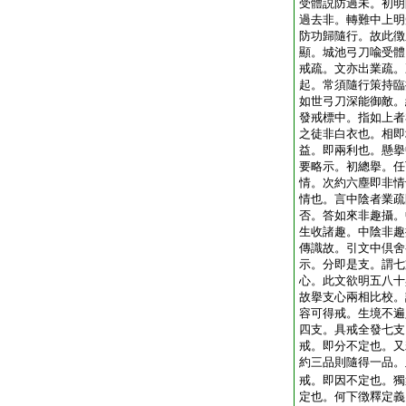
受體説防過未。初明
過去非。轉難中上明
防功歸隨行。故此徴
顯。城池弓刀喩受體
戒疏。文亦出業疏。
起。常須隨行策持臨
如世弓刀深能御敵。
發戒標中。指如上者
之徒非白衣也。相即
益。即兩利也。懸擧
要略示。初總擧。任
情。次約六塵即非情
情也。言中陰者業疏
否。答如來非趣攝。
生收諸趣。中陰非趣
傳識故。引文中倶舍
示。分即是支。謂七
心。此文欲明五八十
故擧支心兩相比校。
容可得戒。生境不遍
四支。具戒全發七支
戒。即分不定也。又
約三品則隨得一品。
戒。即因不定也。獨
定也。何下徴釋定義