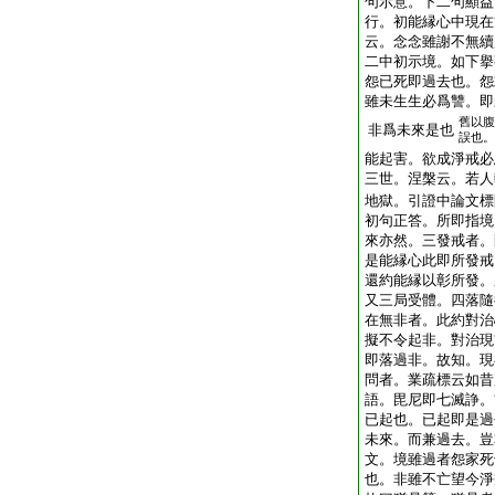
句示意。下二句顯益
行。初能縁心中現在
云。念念雖謝不無續
二中初示境。如下擧
怨已死即過去也。怨
雖未生生必爲讐。即
舊以腹
非爲未來是也
誤也。
能起害。欲成淨戒必
三世。涅槃云。若人
地獄。引證中論文標
初句正答。所即指境
來亦然。三發戒者。
是能縁心此即所發戒
還約能縁以彰所發。
又三局受體。四落隨
在無非者。此約對治
擬不令起非。對治現
即落過非。故知。現
問者。業疏標云如昔
語。毘尼即七滅諍。
已起也。已起即是過
未來。而兼過去。豈
文。境雖過者怨家死
也。非雖不亡望今淨