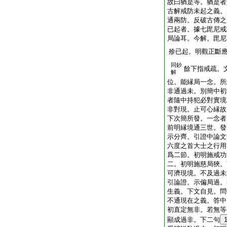
故曰猶是等。猶是者
古解戒防未起之義。
通兩防。反破古傳之
已起者。據七毘尼戒
局論耳。今解。毘尼
殄已起。明觀正斷
同鈔
餘下指戒疏。
解
位。能縁局一念。所
非通過未。別簡中初
者隨中持犯必對實境
非對現。止可心縁故
下次簡所發。一念者
前明縁境通三世。發
示分齊。引證中論文
六度之首大士之行用
爲二節。初明施戒功
二。初明施慈局狹。
可濟現境。不及過未
引論證。示偏局過。
生義。下文自見。問
不通現在之義。答中
初直定無非。若無等
顯成過非。下二句