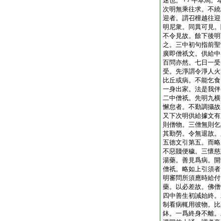
迷也。
牛草馬。
次明無乘往求。不繞
迎者。謂召檀越往迎
明尼衆。同異可見。
不令見故。餘下後明
之。三中初句指前聖
廣即僧祇文。供給中
百問亦然。七日一受
受。先淨謂令淨人火
比丘或病。不能乞食
一身出家。法是我伴
二中僧祇。先明九横
懈怠者。不勤調攝故
又下次明供給據文有
則僧物。三僧無則乞
其勤勞。令無退故。
五徳文引第五。而略
不惡賤便穢。三懷慈
湯藥。善見爲病。開
僧祇。略如上引須者
明審問所須應時給付
藥。以必差故。佛僧
四中善生初誡始終。
制看病輒用彼物。比
鉢。一爲終身不離。