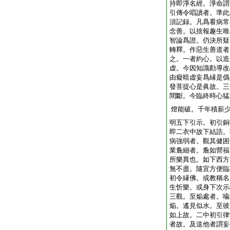
持即淨名經。淨命謂
引傳令唱讀者。準此
須記録。凡爲看病常
念善。以捨報趣生唯
智論爲證。仍決所疑
轉釋。作惡生善道者
之。一者約心。以造
虚。今因知識勸導改
由癡暗虚妄爲縁是僞
發菩提心是眞故。三
間斷。今臨終時心猛
燈能破。千年積薪
明五下引示。初引銅
即二衣中故下結誥。
病強弱者。觀其健困
業麁細者。麁如營福
所樂異也。如下西方
無不盡。隨宜方便臨
初令縁佛。或教稱名
生忻樂。或身下次示
三觀。至焔處者。喩
焔。遙見似水。至彼
如上故。二中初引律
者故。及送他者謂妄