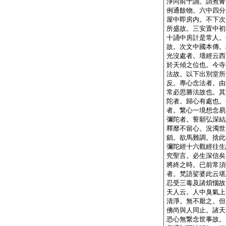
淨同前十誦。謂煮膏
例通餘物。六中四分
屋中即房内。不下次
所盛故。三安置中初
十誦中房計是常人。
故。次文中國本傳。
光沒處者。壇經云西
於天傾之位也。今寺
法故。以下出別堂所
反。專心念法者。由
常必思勝法故也。其
陀者。歸心有處也。
者。繋心一境想念易
彌陀者。誓願弘深結
釋靡不留心。況濁世
鎖。欲馬難調。捨此
彌陀經十六觀經往生
究聖言。必生深信矣
將終之時。已前常須
者。梵語娑婆此云堪
忍受三毒及諸煩惱故
天人云。人中臭氣上
清淨。無不厭之。但
佛尚與人同止。諸天
恐心無繋念世事故。