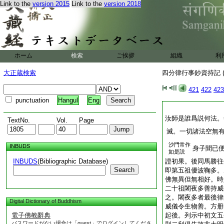
Link to the
version 2015
Link to the
version 2018
ホーム
検索
ご挨拶
組織
利
大正蔵検索
四分律行事鈔資持記 (
421
422
423
punctuation
Hangul
Eng
汝師是誰爲説何法。
TextNo.
Vol.
Page
滅。一切諸法空無
沙門常作
INBUDS
身子聞已
如是説
INBUDS
(Bibliographic Database)
證初果。後同馬勝往
Search
即第五祖優波鞠多。
佛無異但無相好。時
二十祖闍夜多善持威
之。闍夜多者最後律
Digital Dictionary of Buddhism
威儀令生物善。方册
電子佛教辭典
起後。列示中初文五
パスワードがない場合は「guest」でログインしてくださ