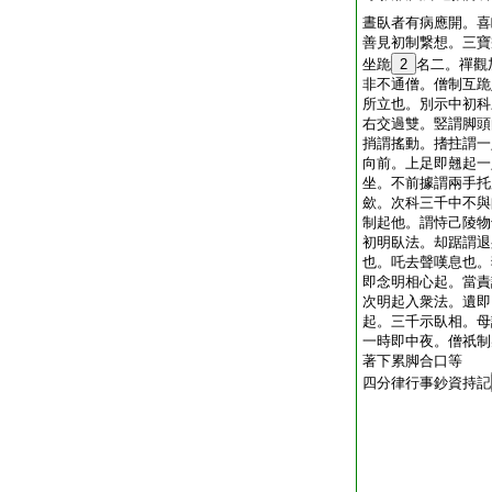
晝臥者有病應開。喜
善見初制繋想。三寶
坐跪
2
名二。禪觀
非不通僧。僧制互跪
所立也。別示中初科
右交過雙。竪謂脚頭
捎謂搖動。搘拄謂一
向前。上足即翹起一
坐。不前據謂兩手托
歛。次科三千中不與
制起他。謂恃己陵物
初明臥法。却踞謂退
也。吒去聲嘆息也。
即念明相心起。當責
次明起入衆法。遺即
起。三千示臥相。母
一時即中夜。僧祇制
著下累脚合口等
四分律行事鈔資持記