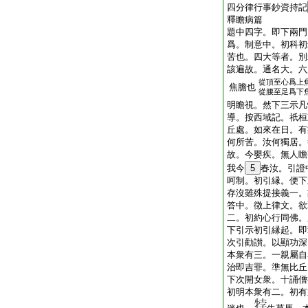
四分律行事鈔資持記
釋瞻病篇
題中四字。即下兩門
爲。制意中。初科初
苦也。四大等者。別
該遍故。通名大。六
從頂至心爲上
焦膽也
從腰至足爲下
明瞻視。然下三示凡
導。按西域記。祇桓
丘處。如來在日。有
何所苦。汝何獨居。
故。今嬰疾。無人瞻
我今
5
春汝。引證
呵制。初引縁。便下
存沒雖殊提接義一。
答中。徴上律文。欲
二。初約心行同佛。
下引示初引縁起。即
次引勸讃。以顯功深
本衆有三。一親屬自
治即吉罪。準無比丘
下次開女衆。十誦僧
初明本衆有二。初有