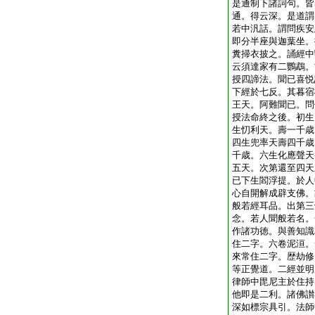
是通制下諸詞句。皆
通。得云深。是道謂
若中汎話。謂問疾安
即分半座與迦葉坐。
糞掃衣披之。誦經中
云須達家有二鸚鵡。
授四諦法。聞已喜悦
下經於七反。其暮宿
王天。阿難聞已。問
授法命終之後。初生
生忉利天。壽一千歳
四生兜率天壽四千歳
千歳。六生化應聲天
五天。次第還至四天
已下生閻浮提。於人
心自開解成辟支佛。
般若經耳品。出第三
念。若人聞般若名。
作諸功徳。與善知識
住二字。六卷泥洹。
來常住二字。歴劫修
等正覺道。二經並明
律師中毘尼主於住持
他即是二利。諸佛讃
深如標宗具引。法師