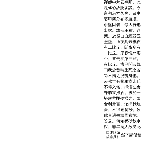
禪師中梵云禪那。此
是修心故貶多説。今
言句忘本久矣。衆事
婆即四分沓婆羅漢。
求堅固者。修大行也
出家。故云王種。迦
葉。於耆山自經營五
塗壁。祇夜具云祇夜
有二比丘。聞夜多有
一比丘。形容憔悴窖
否。答云在第三窟。
火比丘。禮已問云既
曰我念昔時生死之苦
尚不惜之況勞身也。
云佛世有黎軍支比丘
不得入塔。掃洒乞食
寺聽我掃洒。後於一
塔塵坌即便掃之。黎
舍利弗言。汝掃我地
食。不得遂餐砂。飮
佛言過去恚母布施。
答云。何如餐砂飮水
獄。罪畢爲人故受此
目連縁如
然下顯僧
後篇具引