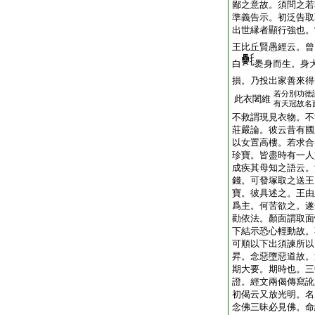
鄙之意故。須問之若
準義告示。初泛告取
出世縁者顯行強也。
王比丘賢愚經云。曾
白
褁身而生。身
損。乃投出家善來得
若分別功徳
此衣闍維
有天冠故名
不救謂現見衣物。不
莊嚴論。彼云昔有國
以女置高樓。若求合
珍寶。皆盡時有一人
成疾其母知之語云。
錢。可發塚取之送王
寶。彼具述之。王由
爲主。何苦欲之。遂
勸依法。顏面謂取面
下結示恐心輕動故。
可順以下出須諫所以
昇。念惡墮惡道故。
期大要。期時也。三
證。經文兩偈傳寫訛
初偈云又放光明。名
念佛三昧必見佛。命