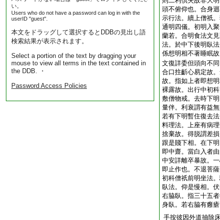
則二利倶失故非大明
い。
頭不俯仰也。合身迴
Users who do not have a password can log in with the
示行法。續上僧祇。
userID "guest".
通明四儀。初明入聚
本文をドラッグして選択するとDDBの見出し語
蘭若。合明食法文見
検索結果が表示されます。
法。於中下後明臥法
係想明相不著睡眠故
Select a portion of the text by dragging your
mouse to view all terms in the text contained in
文復詳委但頭向不同
the DDB. ・
合口拄齗心易定故。
故。指如上者即想明
Password Access Policies
裸露故。出行中初科
敷僧物戒。去時下明
量伴。利衰謂有益無
若有下明暫住復去法
料理法。上座有病理
捨棄故。得脱謂差損
跟是賤下相。在下明
即中齋。當白入者由
中安詳離卒暴故。一
即止作也。不退菩薩
初科僧祇前明坐法。
臥法。仰是慢相。伏
右脇臥。指三十五者
身臥。若右脇有癰瘡
手按彼因外道抽除