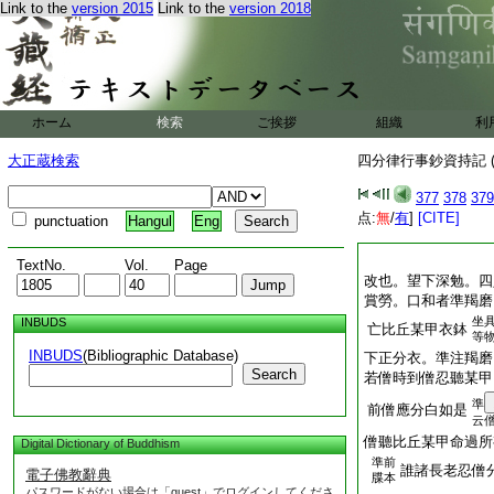
Link to the
version 2015
Link to the
version 2018
ホーム
検索
ご挨拶
組織
利
大正蔵検索
四分律行事鈔資持記 (
377
378
379
点:
無
/
有
]
[CITE]
punctuation
Hangul
Eng
TextNo.
Vol.
Page
改也。望下深勉。四
賞勞。口和者準羯磨
坐
INBUDS
亡比丘某甲衣鉢
等
INBUDS
(Bibliographic Database)
下正分衣。準注羯磨
Search
若僧時到僧忍聽某甲
準
前僧應分白如是
云
僧聽比丘某甲命過所
Digital Dictionary of Buddhism
準前
誰諸長老忍僧
電子佛教辭典
牒本
パスワードがない場合は「guest」でログインしてくださ