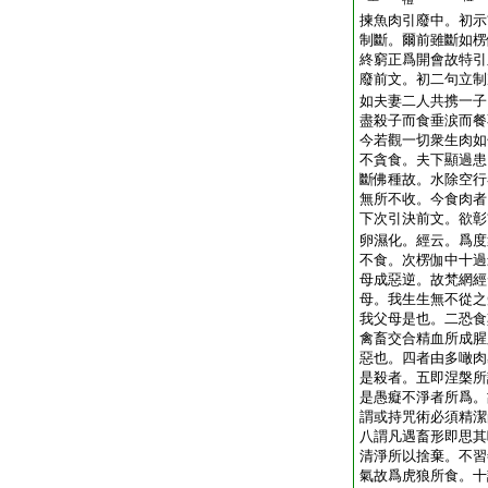
揀魚肉引廢中。初示
制斷。爾前雖斷如楞
終窮正爲開會故特引
廢前文。初二句立制
如夫妻二人共携一子
盡殺子而食垂涙而餐
今若觀一切衆生肉如
不貪食。夫下顯過患
斷佛種故。水除空行
無所不收。今食肉者
下次引決前文。欲彰
卵濕化。經云。爲度
不食。次楞伽中十過
母成惡逆。故梵網經
母。我生生無不從之
我父母是也。二恐食
禽畜交合精血所成腥
惡也。四者由多噉肉
是殺者。五即涅槃所
是愚癡不淨者所爲。
謂或持咒術必須精潔
八謂凡遇畜形即思其
清淨所以捨棄。不習
氣故爲虎狼所食。十