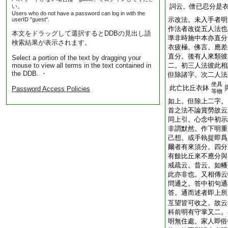
詞云。僧已忍分是
い。
Users who do not have a password can log in with the
示改法。未入手者明
userID "guest".
作法者改從五人法也
本文をドラッグして選択するとDDBの見出し語
準非時施中本亦直分
検索結果が表示されます。
衣疲極。佛言。應差
直分。後有人來類彼
Select a portion of the text by dragging your
mouse to view all terms in the text contained in
二。初三人法彼此相
the DDB. ・
但除諸字。次二人法
坐具
此亡比丘衣鉢
Password Access Policies
等物
如上。但除上二字。
首之法不論賞勞故云
同上引。心念中初示
非謂默然。作下明重
己想。或手執捉即爲
爾者有來須分。四分
有餘比丘來不應分與
戒疏云。昔云。如幡
此亦非也。又相傳云
問通之。答中初句通
答。通而述者即上所
互望皆可收之。故云
科前明有守掌又二。
明無住處。家人即俗