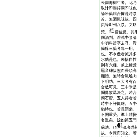
云南海樹生者。此乃
取汁即壓碎兩即味也
論米藥釀合據是時漿
冷。無酒氣味故。四
棗等即列八漿。文略
漿。
儒佳反。其
同酒判。澄漉中伽論
中初科當字去呼。資
簡餘三藥各專一用。
也。不令麁者誡其多
水糖是也。未捨自性
則有六種。兼上糖漿
羆音碑似熊而長頭高
顯體。無時食氣離肉
下明功。三大各有百
合數可見。三中米是
問佛故爲決之。若合
簡石蜜。五人得者若
時中不許輒噉。五中
猶轉也。若長謂猶。
不開重受。準上體變
名重矣。餘如第五門
蘇法。須
漉者恐
故。令憶而知之。若