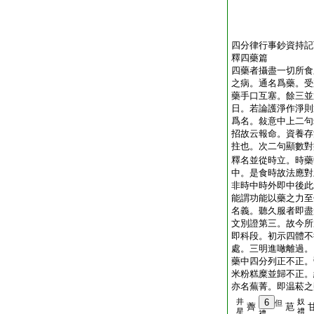
四分律行事鈔資持記
釋四藥篇
四藥者攝盡一切所食
之病。通名爲藥。受
藥手口互塞。餘三並
日。若論護淨作淨則
爲名。敍意中上二句
招故云報命。資養存
拄也。次二句顯數對
釋名並從時立。時藥
中。是食時故法應對
非時中時外即中後此
能謂功能以藥之力至
名義。聽久服者即盡
文別證第三。故今所
即科段。初示四體不
處。三明進噉離過。
藥中四分列正不正。
米粉糕糜並歸不正。
亦名蕪菁。即温菘之
井
6
奴
但
薺
苨
星
禮
禮