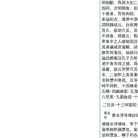
明制斷。爲我大祀二
指同。次明開食。前
十善者。而有肉耶。
多論犯吉。通禁中酒
謂阿魏或云。自有興
音久。薤胡介反。並
不得食。楞嚴云。熟
界食辛之人縱能宣説
其臭穢咸皆遠離。諸
吻常與鬼住。福徳日
論語郷黨説孔子凡祭
酒不食市得之脯。爲
遠趣。故云所懷可見
非。二途即上貪美棄
非時漿中僧祇。豆等
時不得飮。十四種者
石榴･四巓哆梨･五蒲
八芭蕉･九罽伽提･
二甘蔗･十三呵梨陀
果名
要水淨等壞好
耳
壞種水淨壞味。準下
蓮華根即藕漿也。葉
並時漿故。椰子列在