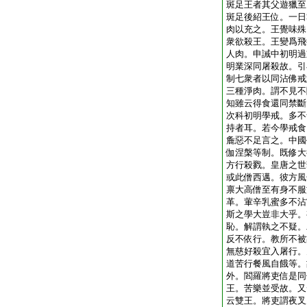
斑足王者其父遊獵至
斑足後紹王位。一日
肉以充之。王覺味殊
衆欲殺王。王變爲飛
人肉。申誡中初明過
明業深同屠殺故。引
制七衆者以同沾佛戒
三種淨肉。謂不見不
知雖云得食還同禁斷
次科初明學戒。多不
持者耳。若今學戒食
麁惡不足言之。中國
伽涅槃等制。既修大
方行殺戮。皇唐之世
或此僧西邁。彼方風
禀大高僧至有身不服
革。葷辛乳蜜多不沾
斯之學大豈非大乎。
恥。解謂執之不疑。
反不依行。教所不被
無慈好殺宜入屠行。
道苦行餐風自餓等。
外。閻羅將吏信是同
王。苦樂並受故。又
云雙王。將吏謂夜叉