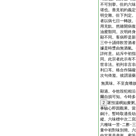
不可別擧。但約六味
堪也。善見初約義定
明交雜。但下判定。
者以病七日一轉故。
用充飢。然雖開病復
油蜜類同。次明終身
顯不同。客病即是新
三中十誦得飮苦酒者
據是時漿由無酒氣。
詳何意。結斥中初指
同。此宗者此示有不
世非法。初列非言非
利口耳。格合作隔礙
次句倚濫。彼謂湯藥
無異味。不至貪嗜
顯過。令他毀犯相沿
爾自損可知。今時多
2
署預湯稠如糜粥
事驗心即因觀果。當
銅汁。暫時取適長劫
縱。六味標中次二寫
六種味一苦･二酢･三
量中初對味別簡。六
中甘草是盡形。蜜等