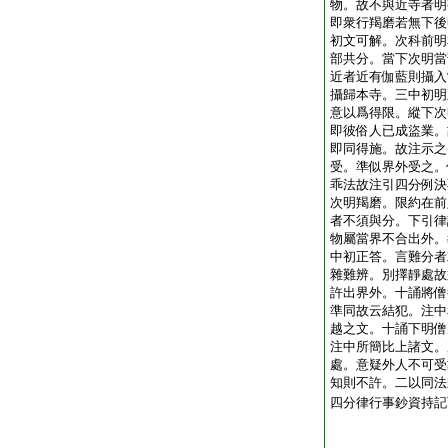
物。故不與近寺者明
即衆行羯磨若無下後
初文可解。次科前明
部共分。當下次明當
近者近有伽藍則攝入
攝歸本寺。三中初明
意以爲得限。縱下次
即彼俗人已成盜業。
即同得施。故注示之
受。準似界外受之。
乖法故注引四分例決
次明羯磨。限約在前
者不須與分。下引律
物屬當界不合出外。
中初正答。言難分者
雜難辨。別擇靜處故
許出界外。十誦將僧
準同故云結犯。注中
越之文。十誦下明僧
注中所簡比上諸文。
處。意疑外人不可受
知則不許。二以同法
四分律行事鈔資持記