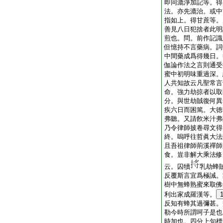
即同漉淨加記等。得
法。亦先漉治。或中
指如上。得甘蔗等。
善見八日犯捨者此明
煎也。問。前作記識
但憶持不言藥病。詞
中間藥成爲得幾日。
伽論作法之言則通受
蜜中初明味重過深。
人共知故云凡聖常言
命。強力劫掠者以取
分。與世劫賊復何異
疾六日而困篤。大徳
弗聽。又請飮米汁弗
乃令律師披卷尋文得
終。嗚呼往哲眞大法
且吾祖律師荊溪禪師
食。豈非解大乘法修
云。囚犢
乳劫蜂
反覆斯言宜爲極誡。
樹中無蜂熟蜜來取佛
利出家成羅漢等。
反知有蜂其過彌甚。
勒今時所謂呵子是也
時加也。四分上句標