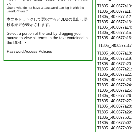
い。
T1805_.40.0377a10
Users who do not have a password can log in with the
T1805_.40.0377a11
userID "guest".
T1805_.40.0377a12
本文をドラッグして選択するとDDBの見出し語
T1805_.40.0377a13
検索結果が表示されます。
T1805_.40.0377a14
T1805_.40.0377a15
Select a portion of the text by dragging your
mouse to view all terms in the text contained in
T1805_.40.0377a16
the DDB. ・
T1805_.40.0377a17
Password Access Policies
T1805_.40.0377a18
T1805_.40.0377a19
T1805_.40.0377a20
T1805_.40.0377a21
T1805_.40.0377a22
T1805_.40.0377a23
T1805_.40.0377a24
T1805_.40.0377a25
T1805_.40.0377a26
T1805_.40.0377a27
T1805_.40.0377a28
T1805_.40.0377a29
T1805_.40.0377b01
T1805_.40.0377b02
T1805_.40.0377b03