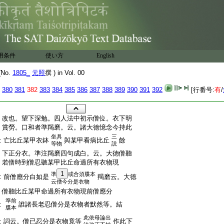
用条件
使い方
English
No.
1805_
元照
撰 ) in Vol. 00
380
381
382
383
384
385
386
387
388
389
390
391
392
[行番号:
有
/
:
改也。望下深勉。四人法中初示僧位。衣下明
:
賞勞。口和者準羯磨。云。諸大徳憶念今持此
坐具
三
:
亡比丘某甲衣鉢
與某甲看病比丘
餘
等物
説
:
下正分衣。準注羯磨四句成白。云。大徳僧聽
:
若僧時到僧忍聽某甲比丘命過所有衣物現
1
準
或合須牒本
:
前僧應分白如是
羯磨云。大徳
云僧今分是衣物
:
僧聽比丘某甲命過所有衣物現前僧應分
準前
:
誰諸長老忍僧分是衣物者默然等。結
牒本
此依母論出
:
詞云。僧已忍分是衣物竟等
作此下