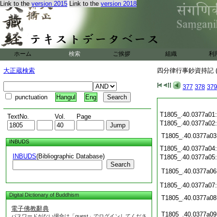
Link to the
version 2015
Link to the
version 2018
ホーム
検索
ご挨拶
組織
利
大正蔵検索
四分律行事鈔資持記 (
377
378
379
punctuation
Hangul
Eng
T1805_.40.0377a01
TextNo.
Vol.
Page
T1805_.40.0377a02
T1805_.40.0377a03
INBUDS
T1805_.40.0377a04
INBUDS
(Bibliographic Database)
T1805_.40.0377a05
Search
T1805_.40.0377a06
T1805_.40.0377a07
Digital Dictionary of Buddhism
T1805_.40.0377a08
電子佛教辭典
T1805_.40.0377a09
パスワードがない場合は「guest」でログインしてくださ