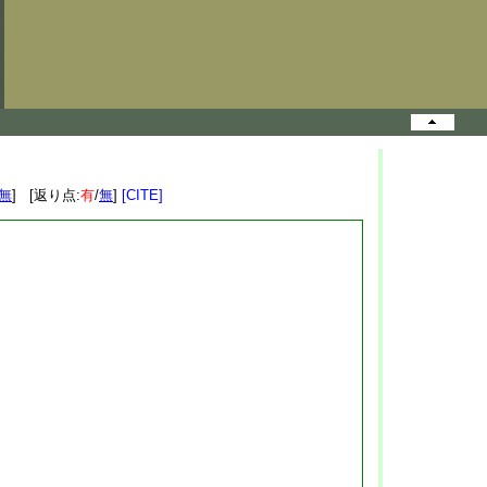
無
] [返り点:
有
/
無
]
[CITE]