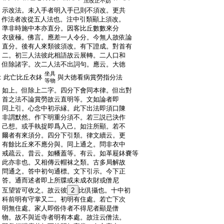
法改正不妨
:
示改法。未入手者明入手已則不須改。更共
:
作法者改從五人法也。注中引類顯上須改。
:
準非時施中本亦直分。因客比丘數數來分
:
衣疲極。佛言。應差一人令分。今無人故依論
:
直分。後有人來類彼須改。有下證成。對首有
:
二。初三人法彼此相語故云展轉。二人口和
:
但除諸字。次二人法不出詞句。應云。大徳
坐具
:
此亡比丘衣鉢
與大徳看病賞勞指分法
等物
:
如上。但除上二字。四分下會同本律。但出對
:
首之法不論賞勞故云直明等。文如論者即
:
同上引。心念中初示縁。此下出法即須口陳
:
非謂默然。作下明重分須不。若三説已決作
:
己想。或手執捉即爲入己。如注所顯。若不
:
爾者有來須分。四分下引類。律文續云。更
:
有餘比丘來不應分與。同上通之。問非衣中
:
戒疏云。昔云。如幡蓋等。有云。如革屣鉢嚢等
:
此亦非也。又相傳云帽袜之類。古多局解故
:
問通之。答中初句通標。文下引示。今下正
:
答。通而述者即上所牒或未成衣財或僧尼
:
互望皆可收之。故云彼
2
比倶攝也。十中初
:
科前明有守掌又二。初明有住處。若亡下次
:
明無住處。家人即俗侍者不得尼者顯是僧
:
物。故不與近寺者明有本處。故注云僧法。