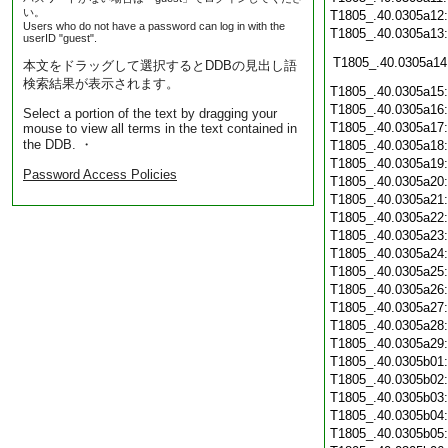
い。
T1805_.40.0305a12
Users who do not have a password can log in with the
T1805_.40.0305a13
userID "guest".
T1805_.40.0305a14
本文をドラッグして選択するとDDBの見出し語
検索結果が表示されます。
T1805_.40.0305a15
T1805_.40.0305a16
Select a portion of the text by dragging your
T1805_.40.0305a17
mouse to view all terms in the text contained in
the DDB. ・
T1805_.40.0305a18
T1805_.40.0305a19
Password Access Policies
T1805_.40.0305a20
T1805_.40.0305a21
T1805_.40.0305a22
T1805_.40.0305a23
T1805_.40.0305a24
T1805_.40.0305a25
T1805_.40.0305a26
T1805_.40.0305a27
T1805_.40.0305a28
T1805_.40.0305a29
T1805_.40.0305b01
T1805_.40.0305b02
T1805_.40.0305b03
T1805_.40.0305b04
T1805_.40.0305b05