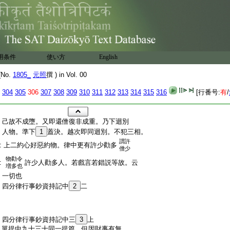
用条件
使い方
English
No.
1805_
元照
撰 ) in Vol. 00
304
305
306
307
308
309
310
311
312
313
314
315
316
[行番号:
有
/
:
己故不成墮。又即還僧復非成重。乃下迴別
:
人物。準下
1
蓋決。越次即同迴別。不犯三相。
謂許
:
上二約心好惡約物。律中更有許少勸多
僧少
物勸令
:
許少人勸多人。若戲言若錯説等故。云
増多也
:
一切也
:
四分律行事鈔資持記中
2
二
:
四分律行事鈔資持記中三
3
上
:
單提中九十三十同一提篇。但因財事有無