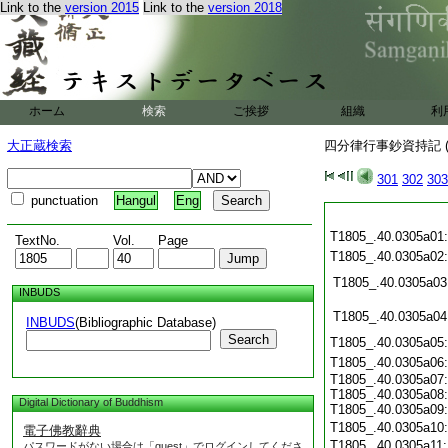
Link to the
version 2015
Link to the
version 2018
ホーム
検索
ご挨拶
組織
利
大正蔵検索
四分律行事鈔資持記 (
301
302
303
punctuation
Hangul
Eng
T1805_.40.0305a01
TextNo.
Vol.
Page
T1805_.40.0305a02
T1805_.40.0305a03
INBUDS
T1805_.40.0305a04
INBUDS
(Bibliographic Database)
Search
T1805_.40.0305a05
T1805_.40.0305a06
T1805_.40.0305a07:
T1805_.40.0305a08:
Digital Dictionary of Buddhism
T1805_.40.0305a09:
T1805_.40.0305a10
電子佛教辭典
T1805_.40.0305a11
パスワードがない場合は「guest」でログインしてくださ