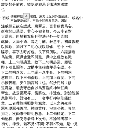
:
故使類分前後。欲使結犯易明懺法無濫故
:
也
4
佛在釋翅
壞國。象力比丘與外道論議。
:
初戒
戒名中
不如便反前語。至僧中問復反前語。因制
:
注戒標云故妄語戒。疏釋云。言非稱實爲妄。
:
彰在於口爲語。非心不犯名故。今云小者對
:
大爲言。但離初篇所列聖法已外一切皆歸
:
此攝。大局小通。尋之可解。敍意中。初敍數犯
:
以興歎。加以下二明心境以勸修。初中上句
:
牒示。喜字去呼好也。良下釋所以。六識搆造
:
爲能熏。藏識含受即所熏。識中之種故名識
:
種。上二句明惑重。故下二句明起業。塵境
:
即下引見聞等。虚搆事無稽實即是妄語。不
:
下二句明迷苦。上句謂不念生死。下句明悠
:
悠度世。以下三句傷歎。上句躡上虚度。下句
:
示後苦報。安生猶言居世也。然沙門居世修
:
道爲急。縱妄守愚自以爲要臨終神昧任業
:
牽生。故云當死等。當將也。排遣也。對治智勝
:
業則可排。對治有二。一者事行抑制則能伏
:
業。二者理觀明照則能滅業。以人之將死善
:
惡相現惡強善弱。神隨業往。況無少善。豈能
:
排之。次勸修中即明教急。上二句標定。下二
:
句配釋。但使等者釋上次句。不論等者釋上
:
初句。律云。若不見･不聞･不觸･不知。是中見