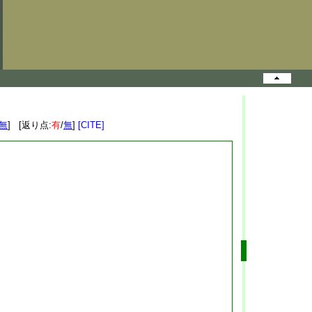
無
] [返り点:
有
/
無
]
[CITE]