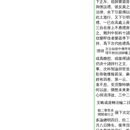
下正斥。祖師嘗遊晋
與僧設禮。彼反責之
法律。余下引親傳以
此土濫行。又下引明
禮。一已在高處上座
三自在座上不應禮座
之。雜列中初科十誦
伎樂即伎者樂器準下
持。爲下次代他禮爲
古云似俗中傳拜
理得
理不然但須師囑
或爲瞻想。或復禪誦
仍決十誦持行之文。
事。次科智論持世並
彰恭敬獲報甚深。麻
經有四卷。第一云。
進不息。至涅槃時猶
何以故。憐愍未來衆
心得清淨故。三中二
文略成道轉法輪二
餘二擧世未
薩下次定
聞聞者行之
多論總明四日。但二
月八日降生。復準涅