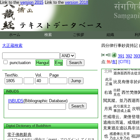
即知。天晴亦通著上
Link to the
version 2015
Link to the
version 2018
不出三寶親友慈悲福
見。六中五百問息嫌
禮辭。彼説。舍利弗
壽一劫。答曰。世尊
忍見故。又三世諸佛
ホーム
検索
ご挨拶
組織
利
按本起經是佛右面
經
弟子目連左面故也
大正蔵検索
四分律行事鈔資持記 (
示儀式。雜含中明禮
皆令右遶。古今諍論
391
392
393
佛遶壇兩儀自別。且
点:
無
/
有
]
[CITE]
punctuation
Hangul
Eng
廣如別。初明遶佛者
如像面南行者面
北轉
迴身面西而去從
TextNo.
Vol.
Page
此示
比見有僧非於
正儀
出錯
INBUDS
右遶
西竺梵僧
見也
閲其蹤。並乃西迴而
INBUDS
(Bibliographic Database)
Search
此引親見之
月焉
次明
事證成上義
竺戒壇云。衆僧登壇
遶南出而返。戒壇經
Digital Dictionary of Buddhism
見東迴左遶以爲非法
感通傳云天常
電子佛教辭典
也
祖訓
乃左人常乃右
パスワードがない場合は「guest」でログインしてくださ