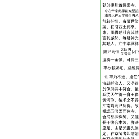
朝於楊州置長樂寺。
今在帝京此據龍光壁記
通傳天神云非羅什將來
前敍任情。奇薄世染
製。初引西土傳來。
東。風骨勁壯言其體
言其威勢。毎發神光
其動人。注中準冥祥
苦回切
陵尹高悝
因
又音里
漉得一金像。可長三
車欲載歸宅。路經
車乃不進。遂任
也
海縣捕漁人。又澇得
於像所與本符合。後
我從天竺得一育王像
黄河側。後求之不得
江南爲高尹所得。故
禮謁五僧因而住寺。
合浦郡採珠師。又漉
長干復合本製。脚趺
座足。由是梵書先無
定。在京師者即隋朝