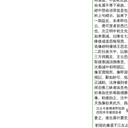
時適變。不必依此故
命名通不專下座故。
經中慧命須菩提是也
科上句標示。如來下
一期益近。未來即住
云。應可度者皆悉已
也。次正明中初文先
如來垂誡。以佛生七
佛後成道思報母恩。
造像經時優填王思念
二匠往彼天中。以旃
三方得圓足。文云恐
取後垂誡須推佛意。
次垂誡中初明授記。
像至寶階所。像即迎
授記。辭如鈔引。低
正誡勅。法身儀則者
得念佛三昧者由見色
好者由生忻慕能感勝
像。勅後効之。注中
天負像欲來此方。路
注云今後傳者即知第
四寫本非優填造者
妻之。後生羅什齎至
躬迎此像還于江左