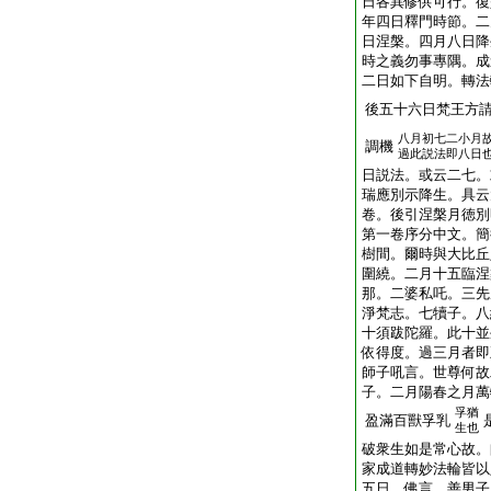
日各異修供可行。復
年四日釋門時節。二
日涅槃。四月八日降
時之義勿事專隅。成
二日如下自明。轉法
後五十六日梵王方
八月初七二小月
調機
過此説法即八日
日説法。或云二七。
瑞應別示降生。具云
卷。後引涅槃月徳別
第一卷序分中文。簡
樹間。爾時與大比丘
圍繞。二月十五臨涅
那。二婆私吒。三先
淨梵志。七犢子。八
十須跋陀羅。此十並
依得度。過三月者即
師子吼言。世尊何故
子。二月陽春之月萬
孚猶
盈滿百獸孚乳
生也
破衆生如是常心故。
家成道轉妙法輪皆以
五日。佛言。善男子