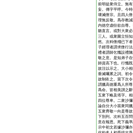
前明徒衆侍立。無有
妄。傳字平呼。今時
壞滅僧宗。且四人僧
理無反敬。爲存教誡
内徳空虚但欲自尊。
聽直言。或對大衆必
三人。或衆圍立恒知
然。次科僧殘已下者
子經理者謂求僧行法
禮者謂師乞懺設禮陳
敬之意。是知弟子在
師資高下也。行懺既
故注以示之。大小相
垂滅囑累之詞。初令
故制依之。當下次令
謂臘高徳重爲人所尊
爲命。皆相美讃之辭
五衆下略及塔字。相
四位尊卑。二衆沙彌
論自分大小當衆同臘
五衆齊敬一向是尊故
下別列。次科五百問
意在報恩。死下義準
示中初文若據沙彌亦
此約多人初受排次爲