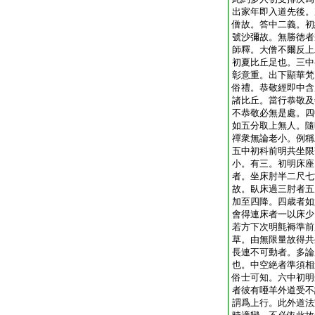
出家年即入道先後。
僧故。答中二義。初
號沙彌故。無勝徳者
師釋。大僧不爾反上
初夏比丘足也。三中
彰意重。出下顯華梵
俗禮。恭敬經即中含
諸比丘。當行恭敬及
不恭敬必無是處。四
如五分取上無人。隨
禪衆無論老小。例稱
五中初科前明共坐限
小。有三。初明床座
者。坐床肘半二尺七
故。臥床過三肘者五
加至四降。四歳者如
會得連床者一以床少
若方下次明氈褥準前
草。由無限量故得共
長連不可動者。多論
也。中空絶者準須相
俗士可知。六中初明
者彼有唖羊外道受不
謂爲上行。此外道法