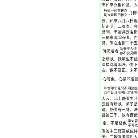
佛如來亦復如是。入
故知一經前後自
月徳
別今時即用後文
云。如來八月八日涅
初正明。二引證。舍
見聞。準論具云舍衞
三億家耳聞有佛。而
見。佛在舍衞二十五
論擧王舍億
何況遠者
數不説見聞
之所以。我輩生不値
深痛沈淪嗚呼。佛下
在。像不及正。末不
心薄也。心業即慢
和會即非見聞不同況復
西竺日月那將此方正朔
人云。此土傳佛生時
云皆有所以。弟子是
迹。然佛有三身。法
普被三千。故有百億
準知昔
定。不足疑也
不可依
佛答中三寶及戒住持
乎。二敬僧者謂四人