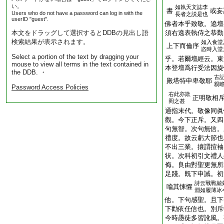
い。
如執天文誌李
書
或妄
Users who do not have a password can log in with the
長者之説是也
userID "guest".
佛者本乎致敬。遶壇
本文をドラッグして選択するとDDBの見出し語
須右遶表執侍之恭勤
検索結果が表示されます。
如入食堂
上下而倫序
恣時入堂
Select a portion of the text by dragging your
乎。若爾壇經云。東
mouse to view all terms in the text contained in
本登壇爲行受法因旋
the DDB. ・
古
殿塔特申卑敬耶
親
Password Access Policies
右此亦欺
正明敬相
罔之甚
通指末代。敬像同眞
觀。今下正斥。又四
句無智。次句無信。
禮度。故云虧大節也
不出三業。攘謂揎袖
状。次科初引文禮人
侮。良由對聖更無所
足踐。既下申誡。初
詩云戰戰兢
喩其悚懼
淵如履薄冰
他。下句感聖。且下
下勸依任信也。別斥
今時愚徒多習訛風。