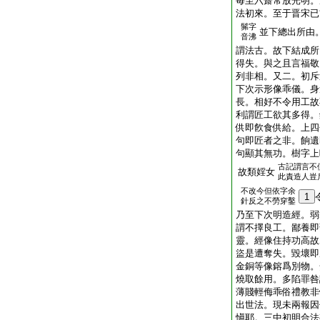
毎至六齋常放光明。
法初來。至于晋宋已
髴字
並下總出所由
音沸
謂法古。故下結成所
得失。與之且言福敬
列非相。又二。初斥
下次示形像乖儀。身
長。相好不令用工故
利謂匠工欲其多得。
供即飮食供給。上四
句即匠者之非。餉遺
句顯其無功。樹字上
古記謂言不
故類婬女
此責造人豈
不改今但依字余
1
針反之不勞穿鑿
乃至下次明造經。弱
謂不擇良工。鄙養即
靈。經像住持功高故
盜是遭奪失。毀壞即
金銅等像鎔爲別物。
燒取餘用。多陷罪咎
薄賤輕侮乖俗禮教非
出世法。現未兩報因
愼耶。三中初明合法