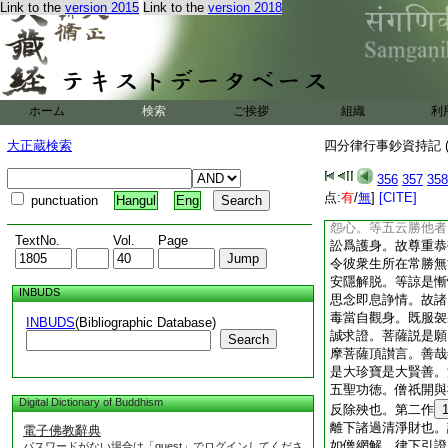
Link to the
version 2015
Link to the
version 2018
大悲經文出第三。初
次擧無況有。形謂容
彌勒當來人壽八萬歳
人無量。釋迦遺法弟
乃至。千佛最後樓至
曰無遺也。樓至經作
ホーム
検索
ご挨拶
組織
利
名。悲華文出第八。
時發此願也。五中初
大正蔵検索
四分律行事鈔資持記 (
四即息諍。餘三生善
五増長威勢。四中共
356
357
358
衆生不相從順。多饒
点:
有
/
無
]
[CITE]
punctuation
Hangul
Eng
戰之時。能念袈裟令
怨心。等五云勝他者
TextNo.
Vol.
Page
訟爲護身。故尊重恭
令彼衆生所在常勝無
安隱解脱。等諒是慚
INBUDS
思念即息諍情。故諸
毒當自觀身。既服袈
INBUDS
(Bibliographic Database)
誠求證。菩薩説是願
Search
摩菩薩頂讃言。善哉
是大珍寶是大賢善。
五聖功徳。僧祇開與
Digital Dictionary of Buddhism
反除殃也。第二作
離下諸過清淨財也。
電子佛教辭典
如僧網解。律下引證
パスワードがない場合は「guest」でログインしてくださ