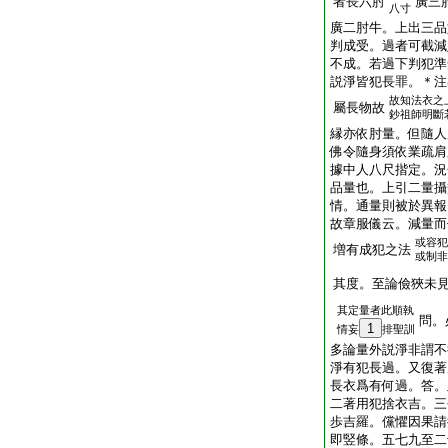
者長六肘
廣三
八寸
廣二肘牛。上出三品
判成受。過者可截減
不成。若過下判犯準
説淨皆犯長罪。＊注
故知法衣之
屬長物故
鈔祖師明斷
縁亦依肘量。但隨人
佛令隨身須依業疏肩
據中人八尺揩定。況
品量也。上引二量攝
情。通量則被於異報
故章服儀云。減量而
或容犯
増有成犯之法
或制非
其度。至論儉狹未
其定量者此順執
問。
1
情妄
排聖訓
多論量外説淨非謂不
淨有犯長過。又復著
長衣爲有何過。答。
二著用犯捨衣吉。三
歩吉羅。儻懼因果請
即竪條。五七九至二