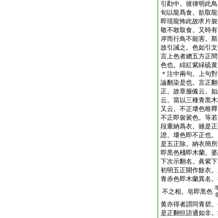
引勸中。彼律明此鳥
旬以龍爲食。欲取龍
即現龍怖此故求片袈
敬不敢取食。又時有
岸而行鳥不能害。斯
故引誡之。色如引文
言上色者總五方正間
色也。緋紅紫緑硫黄
＊注中兩句。上句對
論翻染是也。言正翻
正。故章服儀云。如
云。當以三種青黒木
又云。不正壞色唯釋
不正即袈裟色。等若
段重納爲衣。雖是正
證。壞色即不正也。
是五正除。納衣簡所
即黒色棧即木蘭。婆
下次示翻名。眞紫下
初明五正開作餘衣。
青赤色即木蘭異名。
不之相。皂即黒色
黄亦得者謂同青碧。
是正翻但語通如非。