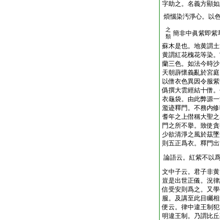
字助之。名義方顯如
煩惱染汚淨心。以
之
簡非中眞紫即紫
類
蘇木是也。地黄謂土
黄謂紅花槐花等染。
蘭三色。如法今時沙
天朝薜懷義亂於宮庭
以僧衣色異因令服紫
僞撰大雲經結十僧。
衣龜袋。由此弊源一
濫迹釋門。不務内修
耆年之上僣稱大聖之
門之所不擧。致使貪
少欲清淨之風於茲墜
則五正爲衣。釋門出
論語云。紅紫不以
文中子云。君子非黄
豈是出世正儀。況律
信受安則爲之。又學
服。及講至此目矚相
便云。律中違王制犯
明違王制。乃謂比丘