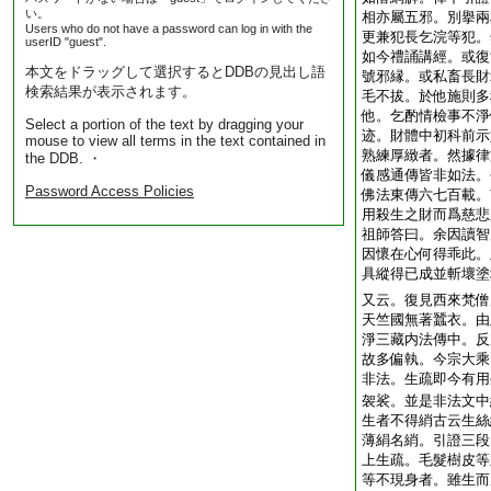
い。
相亦屬五邪。別擧兩
Users who do not have a password can log in with the
更兼犯長乞浣等犯。
userID "guest".
如今禮誦講經。或復
本文をドラッグして選択するとDDBの見出し語
號邪縁。或私畜長財
検索結果が表示されます。
毛不拔。於他施則多
他。乞酌情檢事不淨
Select a portion of the text by dragging your
迹。財體中初科前示
mouse to view all terms in the text contained in
熟練厚緻者。然據律
the DDB. ・
儀感通傳皆非如法。
Password Access Policies
佛法東傳六七百載。
用殺生之財而爲慈悲
祖師答曰。余因讀智
因懷在心何得乖此。
具縱得已成並斬壞塗
又云。復見西來梵僧
天竺國無著蠶衣。由
淨三藏内法傳中。反
故多偏執。今宗大乘
非法。生疏即今有用
袈裟。並是非法文中
生者不得綃古云生絲
薄絹名綃。引證三段
上生疏。毛髮樹皮等
等不現身者。雖生而