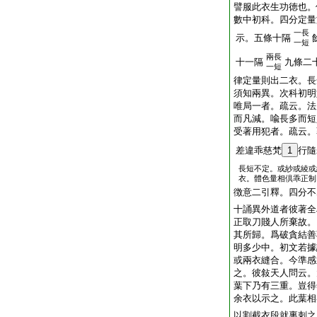
譬服此衣生功徳也。
數中初科。四分定量
一長
示。五條十隔
一短
兩長
十一隔
九條二
一短
律定量則出二衣。長
須知兩異。次科初明
唯局一者。疏云。法
而凡減。喩長多而短
受著用犯者。疏云。
差違乖慈梵
1
行隨
長短不定。或紗或綾或
衣。體色量相倶乖正制
徴意二引釋。四分不
十誦異外道者彼著全
正取刀賤人所棄故。
其所歸。爲破貪結善
明多少中。初文若據
或兩衣縫合。今準感
之。彼敍天人問云。
葉下乃有三重。豈得
余衣以示之。此葉相
以割截衣段就裏刺之