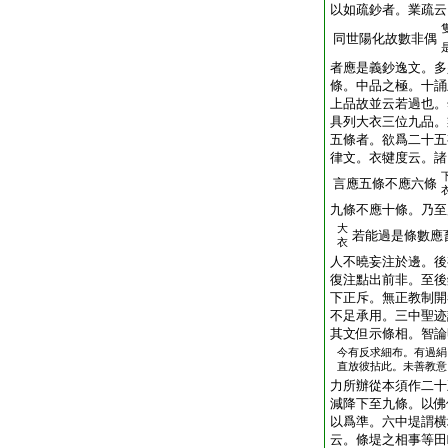
以如疏鈔者。業疏云
同世陽化故數非偶
者應是義鈔逸文。多
條。中品之極。十誦
上品故並云若過也。
具列大衣三位九品。
五條者。欲爲二十五
律文。衣犍度云。諸
言應五條不應六條
九條不應十條。乃至
大
若能過是條數應
衣
人不曉妄注於邊。後
復注點出前非。至後
下正斥。無正教制開
不足承用。三中聖迹
其文但示條相。智論
今有反求細布。有過絹
直放彼拈此。未善教意
力所辦從本須作二十
減降下至九條。以佛
以爲準。六中堤謂横
云。條堤之相事等田