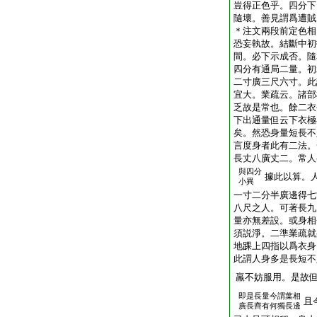
豈得正色乎。四分下
隨壞。善見謂爲遭賊
＊注文兩段前定色相
恐妄執故。結斷中初
間。必下示成否。隨
四分有通局二量。初
二寸廣三尺六寸。此
宜大。業疏云。諸部
乏故是常也。餘二衣
下出通量但云下衣極
矣。然恐身量短長不
言度身者此有二法。
長丈八廣丈二。常人
與四分
據此以算。
小異
一寸二分半廣邊得七
八尺之人。可著長九
量亦無差設。或身相
須説淨。二準業疏就
地踝上四指以爲衣身
此謂人身多是長短不
羸不妨服用。是故
即是長量今謂葉相
且
廣長齊有何獨長邊