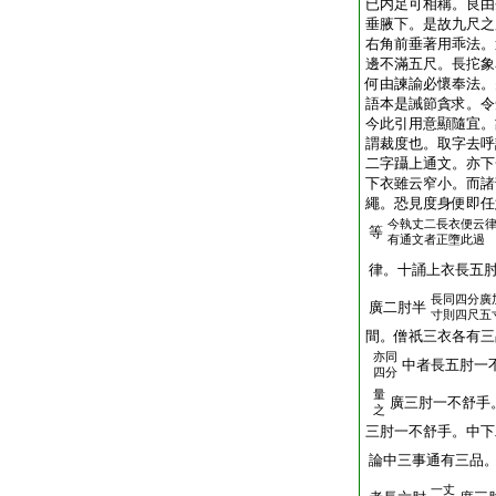
已内足可相稱。良由
垂腋下。是故九尺之
右角前垂著用乖法。
邊不滿五尺。長拕象
何由諫諭必懷奉法。
語本是誡節貪求。令
今此引用意顯隨宜。
謂裁度也。取字去呼
二字躡上通文。亦下
下衣雖云窄小。而諸
繩。恐見度身便即任
今執丈二長衣便云
等
有通文者正墮此過
律。十誦上衣長五
長同四分廣
廣二肘半
寸則四尺五
間。僧祇三衣各有三
亦同
中者長五肘一
四分
量
廣三肘一不舒手
之
三肘一不舒手。中下
論中三事通有三品
一丈