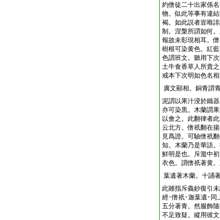
約僧徒二十出家係名
物。似此等事有違結
褐。如此説者豈唯誹
制。涅槃所謂如何。
報故未彰現相耳。僧
樹根可染黄色。紅藍
色謂班文。聽用下次
土牛食香草人所貴之
戒本下次明如色名相
廣文顯相。銅青謂
泥謂以果汁浸於鐵器
亦可染黒。木蘭謂果
以會之。此翻律者此
云北方。僧祇翻在揚
見爲證。可驗僧祇翻
知。木蘭乃是華語。
鮮明是也。斥濫中初
衣色。謂僧祇著黄。
葉遺著木蘭。十誦
此雖指斥義鈔復引未
經･僧祇･迦葉遺･
五分著青。然服飾隨
不足致疑。縱用彼文