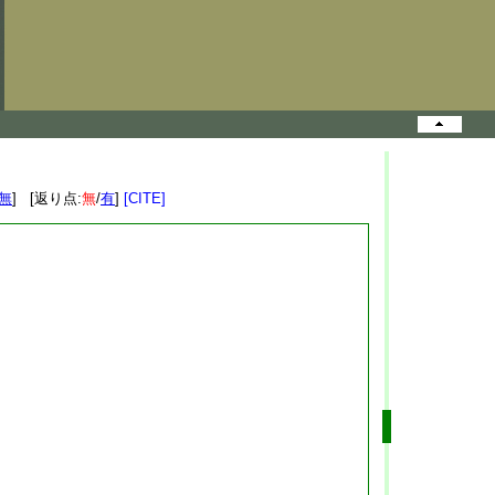
無
] [返り点:
無
/
有
]
[CITE]