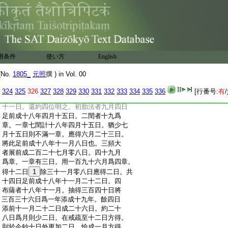
:
八月十二日應預得受。若除頻大則八月二
:
十六日得受。今鈔閏還四日頻大不還。則但
:
虚増十一日五月一日還十一日。豈非四月
:
二十日實也。退減者謂於十八年二日内退
:
除四月二十日。故至八月九日後受者即當
:
十日已滿二十矣。然於下細算猶少二日。故
用条件
使い方
English
:
疏中約弱得多填兩日。由閏與頻大皆沾少
:
分。故深取所退成滿所増故也。然自古章記
No.
1805_
元照
撰 ) in Vol. 00
:
不出今師算法。後學多迷不免繁重。故略出
:
之。今師約年月倶不滿者開算此年。十九者
324
325
326
327
328
329
330
331
332
333
334
335
336
[行番号:
有
/
:
前臘月盡日當一年。實唯十七年七箇月零
:
十一日。還約四位明之。初胎法者九月四日
:
足前成十八年四月十五日。二閏者十九爲
:
章。一章七閏計十八年四月十五日。猶少七
:
月十五日則不滿一章。應得六月二十三日。
:
將此足前成十八年十一月八日也。三頻大
:
者展前成二百二十七月零八日。四十九月
:
爲章。一章有三日。用一百九十六月爲四章。
:
得十二日
1
除三十一月零八日應得二日。共
:
十四日足前成十八年十一月二十二日。四
:
布薩者十八年十一月。抽得三百四十日將
:
三百三十六日爲一年添成十九年。餘四日
:
添前十一月二十二日成二十六日。約二十
:
八日爲月則少二日。在戒疏至十二日方得。
:
則於今鈔十日外更加二日。恰成一月方得