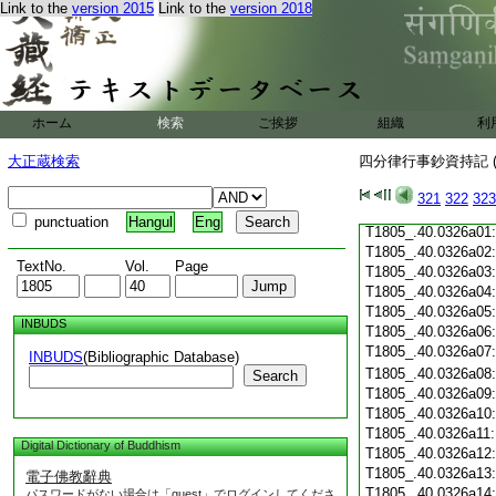
Link to the
version 2015
Link to the
version 2018
T1805_.40.0325c19
T1805_.40.0325c20
T1805_.40.0325c21
T1805_.40.0325c22
T1805_.40.0325c23
T1805_.40.0325c24
ホーム
検索
ご挨拶
組織
利
T1805_.40.0325c25
T1805_.40.0325c26
大正蔵検索
四分律行事鈔資持記 (
T1805_.40.0325c27
T1805_.40.0325c28
321
322
323
T1805_.40.0325c29
punctuation
Hangul
Eng
T1805_.40.0326a01
T1805_.40.0326a02
TextNo.
Vol.
Page
T1805_.40.0326a03
T1805_.40.0326a04
T1805_.40.0326a05
INBUDS
T1805_.40.0326a06
T1805_.40.0326a07
INBUDS
(Bibliographic Database)
T1805_.40.0326a08
Search
T1805_.40.0326a09
T1805_.40.0326a10
T1805_.40.0326a11
Digital Dictionary of Buddhism
T1805_.40.0326a12
T1805_.40.0326a13
電子佛教辭典
T1805_.40.0326a14
パスワードがない場合は「guest」でログインしてくださ