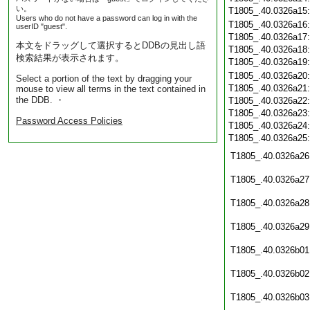
い。
T1805_.40.0326a15
Users who do not have a password can log in with the
T1805_.40.0326a16
userID "guest".
T1805_.40.0326a17
本文をドラッグして選択するとDDBの見出し語
T1805_.40.0326a18
検索結果が表示されます。
T1805_.40.0326a19
T1805_.40.0326a20
Select a portion of the text by dragging your
T1805_.40.0326a21
mouse to view all terms in the text contained in
the DDB. ・
T1805_.40.0326a22
T1805_.40.0326a23
Password Access Policies
T1805_.40.0326a24
T1805_.40.0326a25
T1805_.40.0326a26
T1805_.40.0326a27
T1805_.40.0326a28
T1805_.40.0326a29
T1805_.40.0326b01
T1805_.40.0326b02
T1805_.40.0326b03