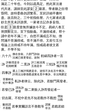
:
滿足二十年也。今則以疏爲定。然此算法連
:
代共迷。講師至此謬妄
2
最甚。學者聽之但増
:
昏悶。故特委曲勿謂繁長。至於詳細卒書何
:
盡。故且削之。三中初指俗暦。六七家者此蓋
:
鈔主所見未詳誰撰。一家者古記亦多妄指。
:
但是
3
億度曾無所據故今不定。易緯八卷王
:
弼撰鄭玄注。至下指餘義。不滿得戒者。即十
:
誦中若年不滿二十。自想不滿或忘不知。僧
:
問滿不答滿得戒。答不滿不得。又前引五分
:
母論上法得戒不待年滿。指戒疏者彼文甚
:
廣。不學不知
佛在舍衞。六群鬥諍如
:
六十六
初縁四諍者一言
法滅已後更發起。故制
評教理是非
評三根清濁
於五犯聚
:
諍
二覓諍
三犯諍
犯相輕重
五徳是非
懺評有濫
通上三種評羯磨是非。迷悟不決名言中事諍。
:
四事諍
評用法治擧徴覈虚實名覓中事諍。非法羯磨定
罪重輕名
:
私諍者律云。除此諍。若餘鬥罵發者。
犯中事諍
謂先諍
:
若發已諍
除二衆餘人諍而發起者一
後發
僧如
:
切吉羅。不犯中若先不知若觀作不觀想
法觀
斷想謂
謂實
:
若事實爾語言不善觀等
若戲若錯
不善觀
非法