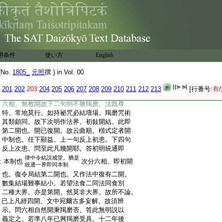
:
攝人以同處。令無別衆罪。此三分相宗旨甚
:
明。自然中初明統通自然。即上剡浮一集。
:
空即蘭若有即聚落。水即水界陸即道行。四
:
種攝處相無不盡。未分已前通爲一集。後下
:
明六相自然。即初開也。初三句敍縁開。隨境
:
即上四處。分限即界量。人下釋名。不假造作。
用条件
使い方
English
:
故曰任運。言界起者但是隨身到處即有界
:
限。非謂有法生起也。約下指量可知。作法中
No.
1805_
元照
撰 ) in Vol. 00
:
二初敍自然。上二句通標。設下別釋有二。初
:
四句明展縮有妨。教文定者六相分齊也。用
201
202
203
204
205
206
207
208
209
210
211
212
213
[行番号:
有
/
:
不可者界限與處不相稱。故捨非制者不依
:
六相。無教開故下二句明不勝羯磨。法既尊
:
特。常地莫行。如持祕咒必結壇場。羯磨咒術
:
其類頗同。故下次明作法界。初敍開結。此即
:
第二開也。開已復開。故云曲順。楷式定者開
:
中制也。任下顯益。上一句反上初患。下四句
:
反上次患。問至此凡幾開耶。答初明統通即
律中令結説戒堂。猶是
:
本制也
次分六相。即初開
統通一界即同本制
:
也。復令局結第二開也。又作法中復有二開。
:
數集結場難事結小。若望法食二同法同食別
:
二種大界。亦是第開。然莫非大界。故所不論。
:
已上凡經四開。文中宛爾古多妄解。故須辨
:
示。問六相自然開秉羯磨否。答此無明説以
:
義定之。若準八年已興羯磨受具。十二年後