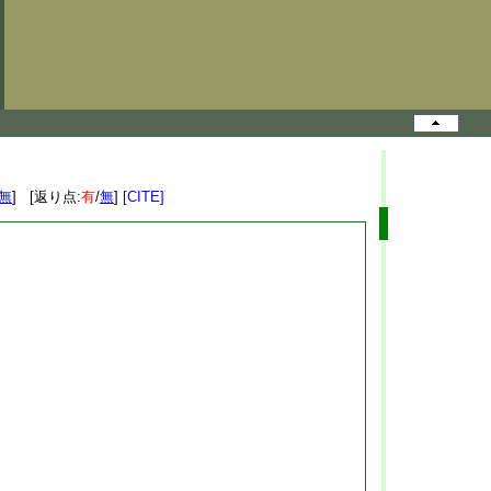
無
] [返り点:
有
/
無
]
[CITE]