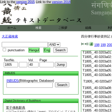
Link to the
version 2015
Link to the
version 2018
T1805_.40.0202c19
T1805_.40.0202c20
T1805_.40.0202c21
T1805_.40.0202c22
T1805_.40.0202c23
T1805_.40.0202c24
ホーム
検索
ご挨拶
組織
利
T1805_.40.0202c25
T1805_.40.0202c26
大正蔵検索
四分律行事鈔資持記 (
T1805_.40.0202c27
T1805_.40.0202c28
198
199
200
T1805_.40.0202c29
punctuation
Hangul
Eng
T1805_.40.0203a01
T1805_.40.0203a02
TextNo.
Vol.
Page
T1805_.40.0203a03
T1805_.40.0203a04
T1805_.40.0203a05
INBUDS
T1805_.40.0203a06
INBUDS
(Bibliographic Database)
T1805_.40.0203a07
Search
T1805_.40.0203a08
T1805_.40.0203a09
T1805_.40.0203a10
Digital Dictionary of Buddhism
T1805_.40.0203a11
T1805_.40.0203a12
電子佛教辭典
T1805_.40.0203a13
パスワードがない場合は「guest」でログインしてくださ