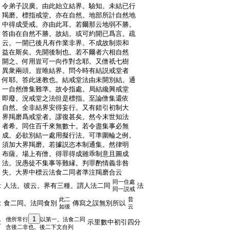
:
令弟子説廣。由此始立結界。驗知。未結已行
:
羯磨。標指戒堂。亦在自然。地部所計自然地
:
中得成受戒。亦由此耳。若爾那云地弱不勝。
:
答由在自然不勝。故結。或可約開已爲言。疏
:
云。一開已後凡有作業非界。不成故制崇和
:
益在斯矣。先開後制也。若不爾者六相自然
:
開之。何用豈可一向作對念耶。又僧祇七樹
:
異衆兩頭。豈唯結界。問今時有結説戒堂者
:
何耶。答此迷教也。結戒堂法由未開別結。通
:
一自然僧集難準。故令指處。局結纔興戒堂
:
即廢。況戒堂之法但是標指。至論僧集還依
:
自然。全非結界安得妄行。又有錯引初制大
:
界羯磨爲戒堂者。謬復甚矣。然今末世知法
:
者希。同住百千來無數十。若令盡集事必無
:
成。必欲別結一處用擬行法。可準圍輪之例。
:
須加大界羯磨。若據説恣本制通集。然律明
:
布薩。場上有僧。得罪得成雖乖制意且圖成
:
法。況愚徒不集事等難縁。判罪酌情義非咎
:
失。大界中標云法食二同者準注羯磨合云
同一住處
:
人法。彼云。界有三種。謂人法二同
法
同一説戒
此二
昔
:
食二同。法同食別
傳寫之誤無別所以
如後
云
1
僧所常行
以第一。法食二同
:
示里數中初引四分
含後二非也。後二下文自列