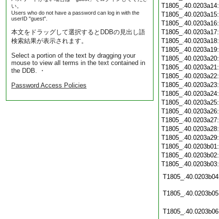
T1805_.40.0203a14
い。
Users who do not have a password can log in with the
T1805_.40.0203a15
userID "guest".
T1805_.40.0203a16
本文をドラッグして選択するとDDBの見出し語
T1805_.40.0203a17
検索結果が表示されます。
T1805_.40.0203a18
T1805_.40.0203a19
Select a portion of the text by dragging your
T1805_.40.0203a20
mouse to view all terms in the text contained in
T1805_.40.0203a21
the DDB. ・
T1805_.40.0203a22
T1805_.40.0203a23
Password Access Policies
T1805_.40.0203a24
T1805_.40.0203a25
T1805_.40.0203a26
T1805_.40.0203a27
T1805_.40.0203a28
T1805_.40.0203a29
T1805_.40.0203b01
T1805_.40.0203b02
T1805_.40.0203b03
T1805_.40.0203b04
T1805_.40.0203b05
T1805_.40.0203b06