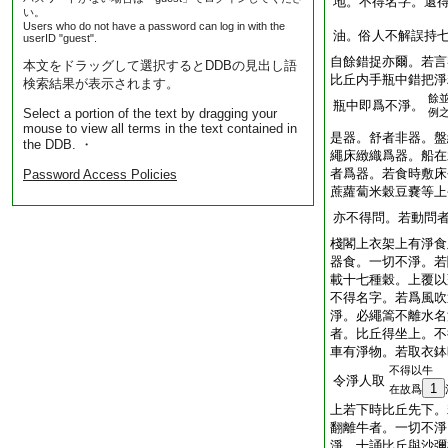
地。不得名字。還
い。
Users who do not have a password can log in with the
油。俗人不解誤持
userID "guest".
自餘錯捉亦爾。若言
本文をドラッグして選択するとDDBの見出し語
比丘内手瓶中錯把淨
検索結果が表示されます。
餘
瓶中即爲不淨。
Select a portion of the text by dragging your
例
mouse to view all terms in the text contained in
是器。舒者非器。盤
the DDB. ・
繩床緻織爲器。船在
者爲器。若食時敷床
Password Access Policies
蔗蘿蔔米穀豆嚢等上
亦不得問。若動問
棧閣上衣架上有淨食
器食。一切不淨。若
載十七種穀。上覆以
不得名字。若爲風吹
淨。必繩篙不離水名
者。比丘得坐上。不
車有淨物。若取衣鉢
不得以牛
令淨人取
1
在故爲
上若下時比丘先下。
翻離牛者。一切不淨
淨。十誦比丘與沙彌