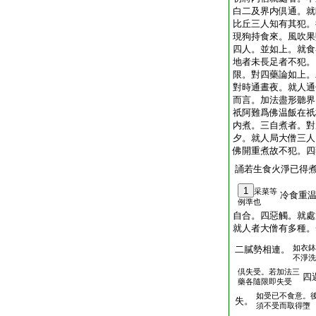
白二及界内倶通。就
比丘三人知有其犯。
現狗持食來。風吹果
四人。並如上。就食
地者未長足者不犯。
限。對四藥論如上。
對時通晝夜。就人通
而言。加法盡形聽界
祇阿難爲佛温飯在祇
内煮。三自煮者。對
夕。就人局大僧三人
佛開重煮故不犯。四
誦若生食火淨已得
1
采菜等
冷食重
例準也
自合。四惡觸。就處
就人者大僧有多種。
如衣鉢
二膩勢相連。
不淨洗
倶失受。若加法三
四
藥各隨限即失受
如受已不食意。
失。
須不受而取得墮