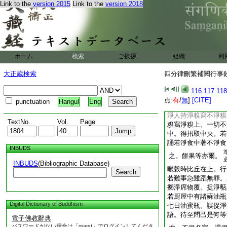
Link to the
version 2015
Link to the
version 2018
法受用僧物。文廣不
愧輕慢佛語。自物尚
可得出期。五百問中
羅漢代懺苦縁。如是
觸。十誦比丘食竟以
白衣。沙彌白衣洗鉢
ホーム
検索
ご挨拶
組織
利
一心過與則無惡觸
大正蔵検索
四分律刪繁補闕行事鈔 
淨人行食。比丘受已
116
117
118
比丘亦得。僧祇若
点:
有
/
無
]
[CITE]
punctuation
Hangul
Eng
糗飯與僧者。上座一
淨人持淨糗寫不淨糗
TextNo.
Vol.
Page
糗寫淨糗上。一切不
中。得扟取中央。若
誦若淨食中著不淨食
INBUDS
之。餅果等亦爾。
INBUDS
(Bibliographic Database)
曬穀時比丘在上。行
Search
若難事急雖蹈無罪。
擲淨席物覆。捉淨甎
若厨屋中有諸蘇油瓶
Digital Dictionary of Buddhism
七日油蜜瓶。誤捉淨
語。待至問己是何等
電子佛教辭典
パスワードがない場合は「guest」でログインしてくださ