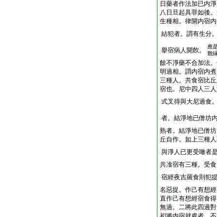
日藥者作法加已内淨
八日旦起具罪如後。
生種相。律開内宿内
結犯者。謂有生分
應
擧宿病人開飮。
難
餘不淨藥不合加法。
明過相。謂内宿内煮
三種人。共食宿比丘
宿也。尼中四人三人
式叉得與大尼過食
者。結淨地已僧坊
熟者。結淨地已僧坊
丘自作。如上三種人
與淨人已更受噉者
共飡宿有三種。受食
宿經夜吉羅食則犯
名惡捉。作己有想經
直作己有想經宿食得
無過。二將此四過對
初將内宿就處者。不