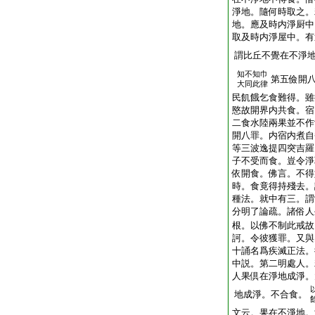
淨地。隨何時取之。
地。應及時内淨厨中
取及時内淨屋中。有
謂比丘不覺在不淨
知不知巾
第五儉開
大同此律
民飢餓乞食難得。雖
愍故開界内共食。宿
二食水陸兩果並不作
開八罪。内宿内煮自
等三波逸提四突吉羅
子不受而食。豈令淨
依開食。佛言。不得
時。食竟得持殘去。
種法。就中有三。謂
分明了論疏。諸俗人
根。以佛不制此戒故
訶。令彼獲罪。又與
十誦名爲疾滅正法。
中説。第二明處人。
人果倶在淨地成淨。
地成淨。不合食。
文云。果在不淨地。