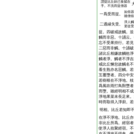
謂捉比丘鉢已食膩在
手。不洗而捉僧器
如俗器
一爲受而捉。
雖僧俗
淨人觸
二遇縁失受。
更從受
捉。四破戒故觸。並
觸而非惡。十誦云。
忘不受果持行。若見
二惡而非觸。十誦破
諸比丘相嫌故觸他淨
觸者淨。觸者不淨吉
戒比丘懈怠故觸名不
看生熟亦名惡觸。若
互覆墮者。四分中安
若樹根在不淨地。枝
爲風吹雨打鳥獸墮者
而墮。雖經明相不成
淨地果菜未長足來。
時而取得入淨廚。若
明相。比丘若知即
在淨不淨地。比丘亦
非比丘所爲。經宿者
使淨人拾聚經宿。不
在不淨地不得食。僧