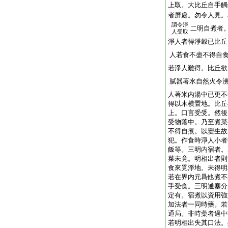
上取。大比丘自手觸
者屏處。勿令人見。
謂令淨
二明自煮者
人受取
淨人者得淨穀已比丘
人若食不盡不得自
若淨人難得。比丘欲
膩器著水自然火令
人著米内湯中已更不
得以木横置地。比丘
上。口言受受。然後
受物落中。乃至煮菜
不得自煮。以變生故
犯。作食時淨人小者
飯等。三明内宿者。
菜未竟。明相出者則
食來覓淨地。未得明
若在界内元爲他煮不
手受食。三明通塞分
定有。宿煮以資用強
加法者一同時藥。若
通局。非時藥者過中
若明相出失其口法。