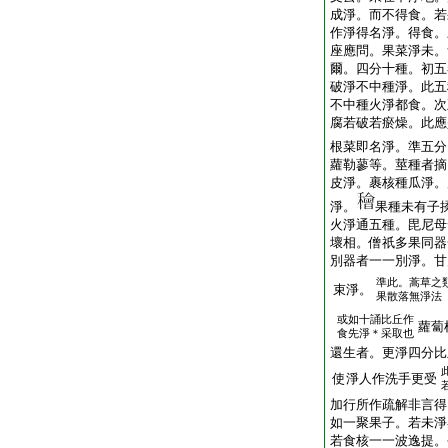
成淨。而不得食。若
作淨得名淨。得食。
座應問。果菜淨未。
爾。四分十種。初五
破淨不中種淨。此五
不中種火淨都食。次
腐若破若瘀燥。此應
根菜即名淨。準五分
蘿勒蓼等。莖種者摘
皮淨。裹核種瓜淨。
淨。
果種未有子
火淨通五種。毘尼母
壞相。僧祇多果同器
別器者一一別淨。甘
準此。蒿草之
束淨。
果散落無淨法
或如十誦比丘作
蘿蔔
食先淨＊采取也
還生者。更淨四分比
使淨人作洗手更受
加行所作疏解非言得
如一聚果子。若未淨
若食核一一波逸提。