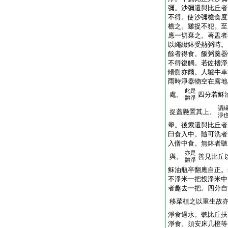
彌。沙彌還與比丘者
不得。使沙彌檐食度
檐之。雖捉不犯。至
應一切棄之。著盂者
以繩綴鉢受熱粥時。
餘者得食。飯粥羹器
不得復觸。若佐搘淨
傾側亦爾。人驢牛車
雨時淨器物空在露地
此是
處。
四分若穌
體淨
謂
捉蓋懸置其上。
淨
擧。後索還與比丘者
臼食入中。隨可洗者
入僧中食。無鉢者聽
亦是
與。
善見比丘
體淨
穌油瓶卒翻應自正。
不淨米一把投淨米中
者趣去一把。四分自
移菜植之以重生故
淨食過水。聽比丘扶
淨食。須安床几橙等