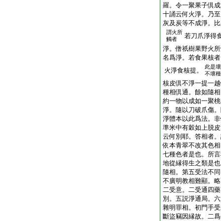
羅。令一聚果子倶成
十誦云何火淨。乃至
灰及炭等不成淨。比
謂火所
若刀爪淨得
觸者
淨。僧祇樹果野火所
名爲淨。若食果核者
此是壞
火淨食核提。
不壞種
核皮倶不淨一提一越
種相倶通。餘如隨相
約一物以成如一聚桃
淨。隨以刀破爪傷。
淨體本以此爲法。非
準米中有穀如上脱皮
云何別耶。答相者。
依本青翠不改其色相
七種色者是也。所言
地從縁得生之類是也
隨相。第五受法不同
不廣明教相難顯。略
二受意。二受通四藥
別。五説淨通局。六
雜明罪相。初門手受
斷盜竊因縁故。二爲