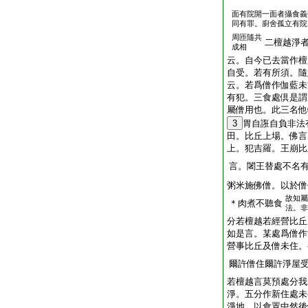
面有院開一面者攝食義
同有罪。廚舍孤立有院
周匝隨共
二檀越淨
成相
云。自今已去當作檀
自受。若有所須。隨
云。若爲僧作伽藍未
有犯。三食處倶是謂
屬僧用也。此三名他
3
胃自誑自負非法
田。比丘上場。佛言
上。犯吉羅。王崩比
言。闍王替處不名
粥米施佛僧。以於僧
故知屬
＊肉煮不聽食
法。非
分若檀越若經營比丘
如是言。某處爲僧作
營事比丘及僧未住。
爾許僧住爾許淨屋
若檀越言莫預處分我
淨。五分作新住處未
淨地。以食置中然後