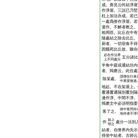
成。善見云何結淨屋
作淨屋。三説已乃竪
柱上加法亦成。若已
一處爲僧作淨屋。若
遣作。不解者教之。
相周匝。比丘在中有
隨處結之除去比丘。
厨者。一切宿食不得
因餓死比丘故。聽在
必在作法界
五分諸比
上不同處分
半角中庭或通結坊内
者。羯磨云。此住處
謂僧住行來
除某處。
中果菜無過
地起。不在架屋上。
覆通覆通隔別覆別隔
邊作淨。中間不淨。
羯磨文中必須明指委
律中客問何
客了之。
地何者不淨
如上
作
處分一法別
明之
結者。在僧界内先示
得坐中結者。古師云