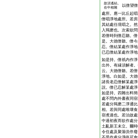
故須遙結。
以僧望僧
在中相雜
處所。應一比丘起唱
僧唱淨地處所。若房
其結處任境唱之。然
入羯磨也。次索欲問
若僧時到僧忍聽。僧
是。大徳僧聽。僧今
忍。僧結某處作淨地
已忍僧結某處作淨地
如是持。僧祇内作淨
出外。有縁須解者。
云。大徳僧聽。若僧
淨地。白如是。大徳
諸長老忍僧解某處淨
説。僧已忍解某處淨
如是持。四雜出料簡
處不問内外晝夜同宿
若處分羯磨二淨通比
相。若與同處唯壞食
宿煮過也。若治故處
中過初夜而欲作處分
土亂新王未立。爾時
令住處及聚落倶停廢
不受作處分淨停可食