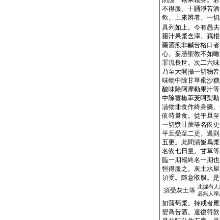
不得服。十誦淨苦酒
飮。上來辨者。一切
具列如上。今有愚夫
棗汁果漿含滓。藕根
藥酒煎非鹹苦格口者
心。妄憑聖教不如噉
罪流長世。次二六味
乃至大開攝一切物皆
味物中除甘草蜜沙糖
酸味除阿摩勒果汁等
中除薑椒萆茇呵梨勒
澁物非食作終身藥。
依時量食。從平旦至
一切漿甘蔗等名依更
平旦受至二更。過則
五更。此間漬飯爲漿
名依七日量。甘草等
臨一期報終名一期也
恒得服之。灰土水屎
須受。隨意取服。是
此據有人
須受灰土等
必無人準
如蒲萄漿。持戒者應
變爲苦酒。還復得飮