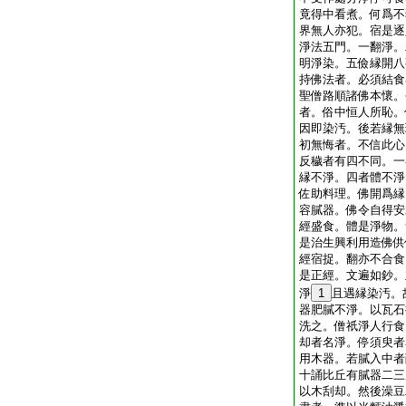
竟得中看煮。何爲不
界無人亦犯。宿是逐
淨法五門。一翻淨。
明淨染。五儉縁開八
持佛法者。必須結食
聖僧路順諸佛本懷。
者。俗中恒人所恥。
因即染汚。後若縁無
初無悔者。不信此心
反穢者有四不同。一
縁不淨。四者體不淨
佐助料理。佛開爲縁
容膩器。佛令自得安
經盛食。體是淨物。
是治生興利用造佛供
經宿捉。翻亦不合食
是正經。文遍如鈔。
淨
1
且遇縁染汚。
器肥膩不淨。以瓦石
洗之。僧祇淨人行食
却者名淨。停須臾者
用木器。若膩入中者
十誦比丘有膩器二三
以木刮却。然後澡豆