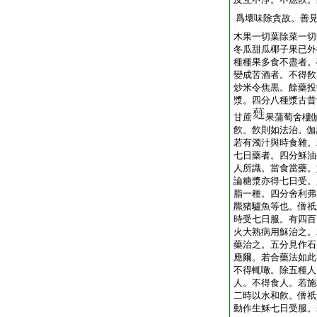
爲壞味除貪故。善
木果一切葉除菜一切
冬瓜甜瓜椰子果已外
種種果多食不盡者。
變成苦酒者。不得飮
炒米令焦黒。餘藥投
漿。四分八種漿古昔
甘蔗
果蒲萄舍樓
飮。飮則如法治。伽
若有濁汁與時食雜。
七日藥者。四分穌油
人所識。當食當藥。
論糖漿亦得七日受。
脂一種。四分舍利弗
羆猪驢魚等也。僧祇
時受七日服。有四百
火大熟病用穌治之。
藥治之。五分見作石
應爾。若合藥法如此
不得輒噉。除五種人
人。不得食人。若施
二時以水和飮。僧祇
動作生穌七日受服。