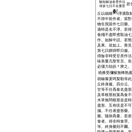
驗知穌油各受作法
若
得多七日不名重受
丘以細緻
淨漉取
不得中前作者。當對
物生我當作七日藥。
過時是名不淨。若得
食殘不盡即煮取油七
作。如穌中説。若熊
及果。並如上。善見
第七日鑚得即日服。
得伽非時受甘蔗作法
味美重凡聖常言。長
必彊力劫掠＊辨之。
祇佛受獼猴無蜂熟
胡椒蓽茇呵梨勒等此
丘終身服。四分云。
甘等不任爲食名盡形
及草根莖枝葉爲食不
木草無問根莖並是時
盡形。互有倶是不可
攝。不任者盡形藥。
藥。隨病爲量。若差
食者。得非時食罪。
等。終身藥則不爾。
防護一期果報身。若