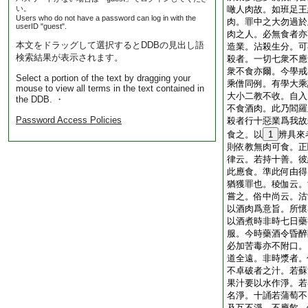
い。
噉人肉故。如班足王
Users who do not have a password can log in with the
肉。罪中之大勿過於
userID "guest".
肉之人。必無食者亦
本文をドラッグして選択するとDDBの見出し語
造業。沾殺生分。可
検索結果が表示されます。
殺者。一切七衆不應
衆不食亦爾。今學戒
Select a portion of the text by dragging your
乘僧同例。有學大乘
mouse to view all terms in the text contained in
大小二教不收。自入
the DDB. ・
不食酒肉。此乃閻羅
Password Access Policies
殺者行十惡業爲我故
食之。以
1
辨具來
則依教無肉可食。正
律云。若持十善。彼
此應食。準此何由得
猶獲罪也。稜伽云。
嘗之。俗中尚云。沽
以酒肉爲意旨。所懷
以酒煮時非時七日藥
服。今時藥酒令昏醉
必加苦毒亦不附口。
道全遠。非時漿者。
不卓破者之汁。若蘇
果汁要以水作淨。若
名淨。十誦若蒲萄不
及互不淨。不應飮。