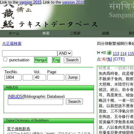
Link to the
version 2015
Link to the
version 2018
故聽久服方能除患。
盡病形。三盡報形。
少差損。後必重發。
四中五分明之。一明
護淨不同。四淨法差
藥有四。一就四藥明
ホーム
検索
ご挨拶
組織
利
此云
五種蒲闍尼
謂
正食
大正蔵検索
四分律刪繁補闕行事鈔 
此云
闍尼
謂枝葉華
不正
113
114
115
点:
有
/
無
]
[CITE]
punctuation
Hangul
Eng
者。蔓菁根葱根藕
時漿者。一切米汁粉
TextNo.
Vol.
Page
魚肉爲時食。此是廢
不聽弟子食肉。觀察
大慈種。水陸空行有
INBUDS
彼説。經云。前令食
耳。爲度衆生。稜伽
INBUDS
(Bibliographic Database)
略説十種。一者一切
Search
親。以親想故不應食
賣故。三不淨氣分所
生怖故。五令修行者
Digital Dictionary of Buddhism
習臭穢不淨無善名稱
故。八以食肉見形起
電子佛教辭典
所棄多惡夢虎狼聞香
パスワードがない場合は「guest」でログインしてくださ