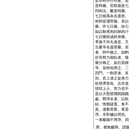
是非時分作石蜜。是
是時藥。煎取脂是七
同肉法。酪是時藥。
七日燒爲灰名盡形。
相和從彊而服。若以
藥。作七日服。由七
如以穌煮肉此穌肉汁
七日藥助成終身藥。
葶藶子作丸者是。又
豆麥等名盡形藥。若
者。時中服之。如麪
倶等勢力相似者。隨
藥分稱之。如石英鍾
等。並例知用之。二
四門。一制意者。良
別。若上達之徒身力
欲得濟形命。志存道
情同上士。而力劣不
是以大聖慈憫因困餓
處。釋淨名者。以飮
結。情無儲畜。食不
貪。違教受業。業是
淨。非對穢以明也。
一者籬牆不周淨。四
障。都無籬障。謂