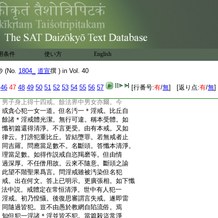
:
偈云。諸作惡行者。猶如彼死尸。衆所不容
:
受。以此當持戒。又名不共住者。不得於説
:
戒羯磨二種僧中共住故。問上言若犯此法
:
名爲斷頭。準此
2
而言。必無重犯。戒亦非
:
有。答戒之有無此入諍論。雜心中解。有戒
:
非無。若論重犯。律自明斷。隨犯多少一一
用条件
使い方
English
:
波羅夷此篇最初四戒各別。隨重犯淫衆多
:
重犯。餘盜殺妄重犯亦爾。此説
3
別脱戒。由
(No.
1804_
道宣
撰 ) in Vol. 40
:
境縁別得戒不同。故後犯時還隨別犯。如薩
:
婆多云。寧可一時發一切戒。不可一時犯一
46
47
48
49
50
51
52
53
54
55
56
57
[行番号:
有
/
無
] [返り点:
有
/
無
]
:
切戒。且如
4
淫戒。女人身上發得二十一戒。
:
男子身上得十四戒。餘法界中男女亦爾。今
:
或貪心犯一女一道。但名汚一＊淫戒。比丘自
:
餘諸＊淫戒體光潔。無行可違。稱本受體。如
:
懺初篇還得清淨。不言更受。由有本戒。又如
:
律云。打謗犯重比丘。皆結墮罪。若無戒者止
:
同吉羅。問應當足數不。名斷頭。答懺本清淨。
:
理當足數。如得作説戒自恣羯磨等。但由情
:
過深厚。不任僧用故。云來不隨意。斷頭之諭
:
此望不階聖果爲言。問淫戒雖被汚染但名犯
:
戒。出在何文。答上已明示。更廣張相。如下懺
:
法中説。戒體定在常恒清淨。世中有人犯一
:
淫戒。初乃惶懾。後復思審謂言失戒。遂即雷
:
同隨過皆犯。豈不由愚於教網自陷流俗。焉
:
知但犯一淫諸＊淫並皆不犯。當篇殺盜常淨