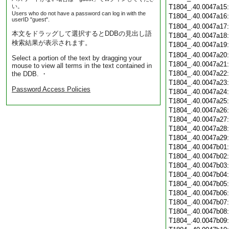
い。
T1804_.40.0047a15
Users who do not have a password can log in with the
T1804_.40.0047a16
userID "guest".
T1804_.40.0047a17
本文をドラッグして選択するとDDBの見出し語
T1804_.40.0047a18
検索結果が表示されます。
T1804_.40.0047a19
T1804_.40.0047a20
Select a portion of the text by dragging your
T1804_.40.0047a21
mouse to view all terms in the text contained in
T1804_.40.0047a22
the DDB. ・
T1804_.40.0047a23
Password Access Policies
T1804_.40.0047a24
T1804_.40.0047a25
T1804_.40.0047a26
T1804_.40.0047a27
T1804_.40.0047a28
T1804_.40.0047a29
T1804_.40.0047b01
T1804_.40.0047b02
T1804_.40.0047b03
T1804_.40.0047b04
T1804_.40.0047b05
T1804_.40.0047b06
T1804_.40.0047b07
T1804_.40.0047b08
T1804_.40.0047b09