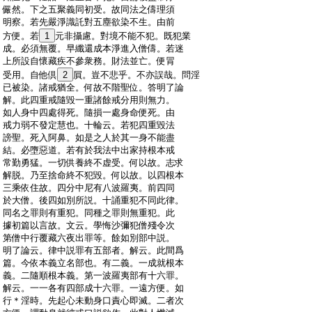
:
儼然。下之五聚義同初受。故同法之儔理須
:
明察。若先嚴淨識託對五塵欲染不生。由前
:
方便。若
1
元非攝慮。對境不能不犯。既犯業
:
成。必須無覆。早纖還成本淨進入僧儔。若迷
:
上所設自懷藏疾不參衆務。財法並亡。便冐
:
受用。自他倶
2
屓。豈不悲乎。不亦誤哉。問淫
:
已被染。諸戒猶全。何故不階聖位。答明了論
:
解。此四重戒隨毀一重諸餘戒分用則無力。
:
如人身中四處得死。隨損一處身命便死。由
:
戒力弱不發定慧也。十輪云。若犯四重毀法
:
謗聖。死入阿鼻。如是之人於其一身不能盡
:
結。必墮惡道。若有於我法中出家持根本戒
:
常勤勇猛。一切供養終不虚受。何以故。志求
:
解脱。乃至捨命終不犯毀。何以故。以四根本
:
三乘依住故。四分中尼有八波羅夷。前四同
:
於大僧。後四如別所説。十誦重犯不同此律。
:
同名之罪則有重犯。同種之罪則無重犯。此
:
據初篇以言故。文云。學悔沙彌犯僧殘令次
:
第僧中行覆藏六夜出罪等。餘如別部中説。
:
明了論云。律中説罪有五部者。解云。此間爲
:
篇。今依本義立名部也。有二義。一成就根本
:
義。二隨順根本義。第一波羅夷部有十六罪。
:
解云。一一各有四部成十六罪。一遠方便。如
:
行＊淫時。先起心未動身口責心即滅。二者次