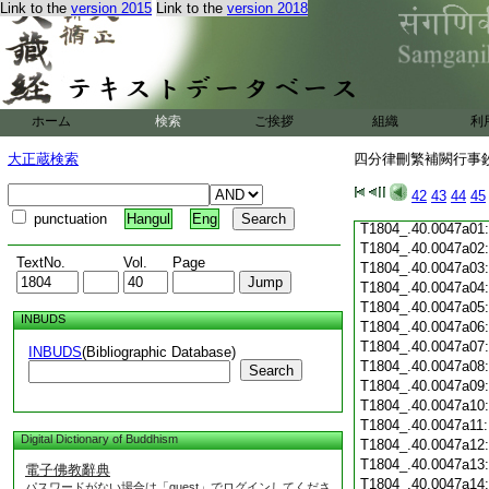
T1804_.40.0046c19
Link to the
version 2015
Link to the
version 2018
T1804_.40.0046c20
T1804_.40.0046c21
T1804_.40.0046c22
T1804_.40.0046c23
T1804_.40.0046c24
ホーム
検索
ご挨拶
組織
利
T1804_.40.0046c25
T1804_.40.0046c26
大正蔵検索
四分律刪繁補闕行事鈔 
T1804_.40.0046c27
T1804_.40.0046c28
42
43
44
45
T1804_.40.0046c29
punctuation
Hangul
Eng
T1804_.40.0047a01
T1804_.40.0047a02
TextNo.
Vol.
Page
T1804_.40.0047a03
T1804_.40.0047a04
T1804_.40.0047a05
INBUDS
T1804_.40.0047a06
T1804_.40.0047a07
INBUDS
(Bibliographic Database)
T1804_.40.0047a08
Search
T1804_.40.0047a09
T1804_.40.0047a10
T1804_.40.0047a11
Digital Dictionary of Buddhism
T1804_.40.0047a12
T1804_.40.0047a13
電子佛教辭典
T1804_.40.0047a14
パスワードがない場合は「guest」でログインしてくださ