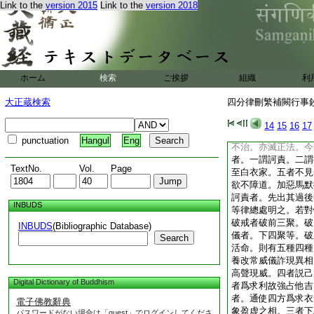
Link to the
version 2015
Link to the
version 2018
調伏。及惡馬治默擯
多不行此。若聞正説
穢淨心。有過之徒實
折伏。相雖調順。心
弱。文云。非制而制
彼微言重光像運。有
ホーム
検索
ご挨拶
組織
利
四分中凡欲治罰擧人
自恣法。又須三根具
大正蔵検索
四分律刪繁補闕行事鈔 
犯者聽可然後擧之。
違上法擧不知時。反
14
15
16
17
數數擧他罪。以恐壞
punctuation
Hangul
Eng
不治。亦滅正法。今
者。一謂訶責。二謂
TextNo.
Vol.
Page
至白衣家。五者不見
欲不障道。加惡馬默
訶責者。先出其過後
INBUDS
等律總處明之。若對
破戒者破前三聚。破
INBUDS
(Bibliographic Database)
儀者。下四聚等。破
Search
活命。則有五種四種
養改常威儀詐現異相
高聲現威。四者説己
Digital Dictionary of Buddhism
者爲求利故強占他吉
者。通使四方爲求衣
電子佛教辭典
象盈虚之相。三者下
パスワードがない場合は「guest」でログインしてくださ