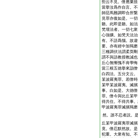
拒云不見。僧應棄捨
當擧汝爲作自言。不
師惡馬難調即合所繋
見罪亦復如是。一切
聽。此即是聽。如法
梵壇法者。一切七衆
心強獷。如梵天法治
有。不語爲惱。故違
要。亦有經中加羯磨
三種調伏法謂柔耎剛
謂不與語教授教誡也
丘心無慚愧不肯學悔
當三根五徳擧來詣僧
白四法。五分文云。
某波羅夷罪。若僧時
某甲某波羅夷。滅擯
事。白如是。大徳僧
罪。僧今與比丘某甲
得共住。不得共事。
甲波羅夷罪滅擯羯磨
然。誰不忍者説。
丘某甲波羅夷罪滅擯
竟。僧忍默然故。是
犯重。大衆有知。不