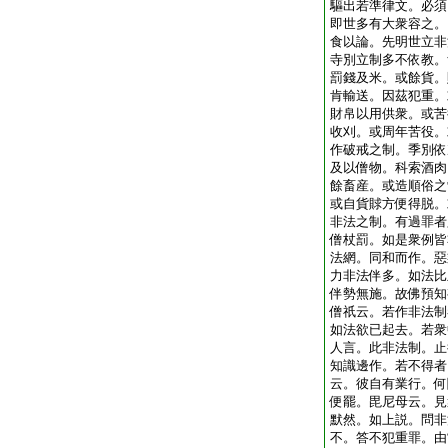
驅出若準律文。必須
即世多有大衆容之。
食以論。先明世立非
寺別立制多不依教。
罰錢及米。或餘貨。
肯輸送。因茲犯重。
財帛以用供衆。或苦
收刈。或周年苦役。
作破戒之制。季別依
及以僧物。科索酒肉
餘畜産。或造順俗之
或自貨賕方便得脱。
非法之制。有過罪者
僧杖罰。如是衆例皆
法網。同和而作。惡
力非法伴多。如法比
伴勢無施。故佛預知
僧祇云。若作非法制
如法欲已起去。若衆
人言。此非法制。止
知識邊作。若不得者
云。彼自有業行。何
便罷。毘尼母云。見
默然。如上説。問非
不。答不犯重罪。由