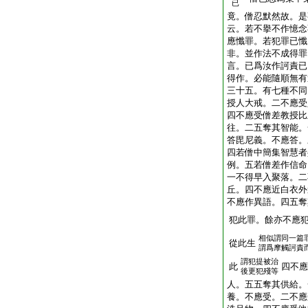
已
竟。僧忍默然故。是
云。若不擧不作憶念
應懺罪。若犯罪已懺
非。並作法不成得罪
言。已爲汝作訶責已
得作。必能隨順無有
三十五。有七種不同
授人大戒。二不應受
四不應受僧差教授比
往。二五奪其智能。
答毘尼義。不應答。
四若僧中簡集智慧者
例。五若僧差作信命
一不得早入聚落。二
丘。四不應近白衣外
不應作異語。四五奪
犯此罪。餘亦不應
相似謂同一篇
從此生
謂爲摩觸訶責
謂犯提被治
此
四不應
後更犯殘等
人。五五奪其供給。
養。不應受。二不應