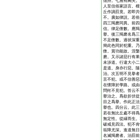
憶持。七無有闕失。
人至信俗家語言。檀
丘作謫罰竟。若即共
不。廣如律説。若俗
四三羯磨同異。前四
信。律足僧數。應羯
擧。後三羯磨名爲三
不足僧數。過状深重
簡此色同於犯重。乃
僧。賞功能故。涅槃
磨。又示諸惡行有果
未渉道。行違大小二
是道。身亦行惡。隨
治。次五明不見擧者
言不犯。或不信善惡
在懷障於學路。或由
問何不見犯。答云不
擧治之。爲欲折伏從
目之爲擧。作此正法
擧也。四分云。此三
若在無比丘處不得爲
無定性。從縁而生。
破戒見四法。犯不肯
垢障尤深。進道無日
名滅羯磨者。治罰前