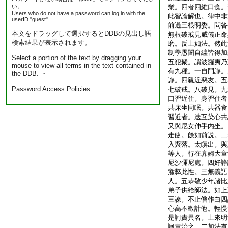
い。
業。四者四維口食。
Users who do not have a password can log in with the
此智論解也。律中非
userID "guest".
前過三根明委。問答
本文をドラッグして選択するとDDBの見出し語
無根破戒見威儀正命
検索結果が表示されます。
磨。反上如法。然此
制學愚闇自纒皆得加
Select a portion of the text by dragging your
五犯聚。謂波羅夷乃
mouse to view all terms in the text contained in
有九種。一自鬥諍。
the DDB. ・
諍。四親近惡友。五
Password Access Policies
七破戒。八破見。九
口習近住。身習住者
共床坐同眠。共器食
習近者。迭互染心共
又與尼女伸手内坐。
走使。餘如前説。二
入聚落。太瞑出。與
等人。行在寡婦大童
尼沙彌尼處。四好諍
麁弊此性。三無義語
人。五恭敬少年諸比
弟子供給師法。如上
三諫。不止僧作白四
心高不敬計他。輕慢
是訶責異名。上來明
訶責治之。二加法有