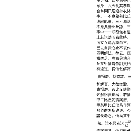
洗足物。四不應受他
摩身。六五制其恭敬
合掌問訊迎逆持衣鉢
事。一不應擧善比丘
應證他事。三不應遮
不應共善比丘諍。三
事中一一順從無有違
上若説法若布薩時。
面立互跪合掌白言。
已去自責心止不復作
四明解法。律云。應
禮僧足。右膝著地合
丘某甲僧爲作訶責羯
有違逆。從僧乞解訶
責羯磨。慈愍故。
和解言。大徳僧聽。
責羯磨。彼比丘隨順
乞解訶責羯磨。若僧
甲二比丘訶責羯磨。
甲某甲比丘僧爲作訶
順衆僧無所違逆。今
諸長老忍。僧爲某甲
三
然。誰不忍者説
已
責羯磨竟。僧忍默然