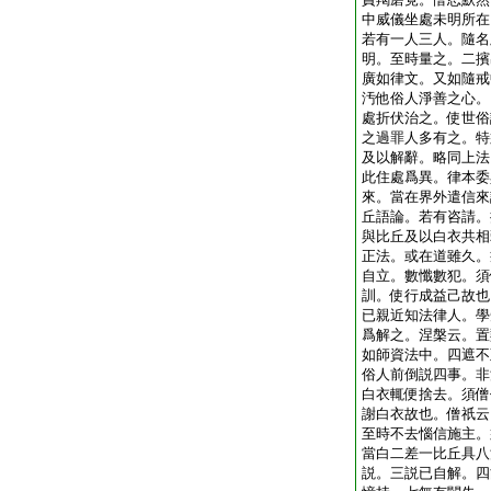
中威儀坐處未明所在
若有一人三人。隨名
明。至時量之。二擯
廣如律文。又如隨戒
汚他俗人淨善之心。
處折伏治之。使世俗
之過罪人多有之。特
及以解辭。略同上法
此住處爲異。律本委
來。當在界外遣信來
丘語論。若有咨請。
與比丘及以白衣共相
正法。或在道雖久。
自立。數懺數犯。須
訓。使行成益己故也
已親近知法律人。學
爲解之。涅槃云。置
如師資法中。四遮不
俗人前倒説四事。非
白衣輒便捨去。須僧
謝白衣故也。僧祇云
至時不去惱信施主。
當白二差一比丘具八
説。三説已自解。四