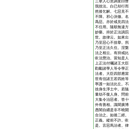
三擧人心意調柔白僧
我捨法。白已却行而
然後乞解。七惡見不
不障。邪心決徹。名
爲惡。亦於戒見四法
不任用。隨順無違方
妙藥。持於正法謫罰
世。故律云。如來出
乃至惡心不捨擧。所
乃至正法久住。涅槃
法之相云。有持戒比
依法懲治。當知是人
上正法付囑諸王大臣
勸勵諸學人等令學正
法者。大臣四部應當
世有信諸王若四姓等
寧護一如法比丘。不
捨身生淨土中。若隨
量劫不復人身。問前
大集令治惡者。答十
外有善相。識聞廣博
愚闇自纒是非不曉開
合治之。如後二經。
正義。縱前不許。依
是。言惡馬治者。律