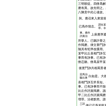
三明順從。四僧爲解
磨有異。故先明之。
八陳意中此心違故。
與。應召來入衆當
謂在某
已爲作憶念。
罪。令
事。應作
上座應準
訶責治
所擧人。已聽許擧之
作羯磨。律文擧鬥諍
隨其有犯準改牒用。
某甲比丘喜相鬥諍互
事而有諍事。已有諍
僧忍聽。僧爲某甲某
後更鬥諍共相罵詈
惡馬治
白如是。大
驅出衆
喜相鬥諍互求長短。
事。已有諍事而不除
比丘作訶責羯磨。誰
甲二比丘作訶責羯磨
増罪。治者默然。誰
三説
僧已忍爲某甲