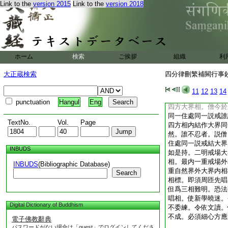
Link to the
version 2015
Link to the
version 2018
法僧界。但令比丘不
取之。如明了論別住
有三義。一結界是衆
然界弱不勝羯磨。此
護夏別衆護食護衣等
死。餘人不知界處。
ホーム
検索
ご挨拶
組織
利
二正加聖法。上座云
云。結大界羯磨。當
大正蔵検索
四分律刪繁補闕行事鈔 
此住處比丘唱四方大
聽僧今於此四方相内
11
12
13
14
同一説戒白如是。大
punctuation
Hangul
Eng
四方大界相。僧今於
同一住處同一説戒誰
TextNo.
Vol.
Page
四方相内結作大界同
然。誰不忍者。説僧
住處同一説戒結大界
INBUDS
如是持。二明戒場大
相。最内一重戒場外
INBUDS
(Bibliographic Database)
重自然界外大界内相
Search
相標。即須周匝先唱
但爲三相難明。恐法
唱相。使新學曉迷。
Digital Dictionary of Buddhism
不委練。令依文讀。
不成。必須細心方應
電子佛教辭典
パスワードがない場合は「guest」でログインしてくださ