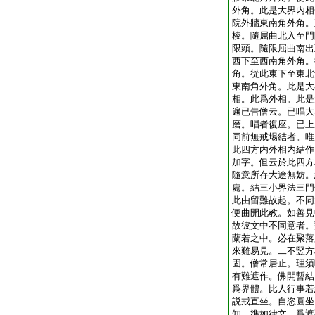
外角。此是大界内相
院外牆東南角外角。
棱。隨屈曲北入至門
限頭。隨限屈曲南出
西下至西南角外角。
角。從此東下至東北
東南角外角。此是大
相。此爲外相。此是
遍已告僧云。已唱大
磨。唱者復座。已上
同前無戒場結者。唯
此四方内外相内結作
加字。但云於此四方
隨意所存大途無妨。
處。結三小界法三門
此由留難故起。不同
便曲開此教。如善見
故彼文中不同意者。
蘭若之中。必在聚落
來難易見。二不竪方
固。僧常居止。理須
有難遮作。佛開暫結
爲界體。比人行事若
説戒直坐。自恣圓坐
知。準如律文。爲遮