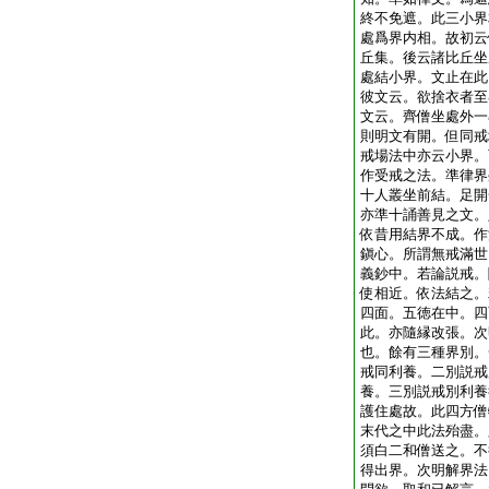
終不免遮。此三小界
處爲界内相。故初云
丘集。後云諸比丘坐
處結小界。文止在此
彼文云。欲捨衣者至
文云。齊僧坐處外一
則明文有開。但同戒
戒場法中亦云小界。
作受戒之法。準律界
十人叢坐前結。足開
亦準十誦善見之文。
依昔用結界不成。作
鎭心。所謂無戒滿世
義鈔中。若論説戒。
使相近。依法結之。
四面。五徳在中。四
此。亦隨縁改張。次
也。餘有三種界別。
戒同利養。二別説戒
養。三別説戒別利養
護住處故。此四方僧
末代之中此法殆盡。
須白二和僧送之。不
得出界。次明解界法