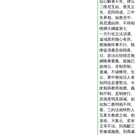
惡心解者不失。律云
二僧尼互結。善見云
失。尼同得成。三中
失界相。如善見中。
與尼通結得。不得相
僧網大綱篇第七
一方行化立法須通。
遠域異邦翹心有所。
斯御衆何事不行。既
僧徒清肅息俗歸眞。
日。若法出恒情言無
網唯事重麁。能施已
故律云。非制而制。
速滅。不値佛世。生
云。衆中無知法人者
知同住必遵聖法。今
使制與教而相應。義
制不制。是制便行。
其病患明其損減。如
化制二教明相不同。
塞。三約法就時對人
五衆主教授之相。初
道俗。大集云。若末
王等不治。則爲斷三
世修戒施惠。則爲滅