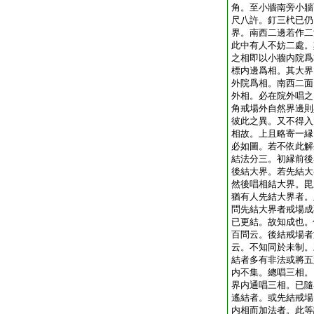
角。至小牆南旁小牆
尺八許。釘三杙已仍
界。南西二邊若作二
此中有人不妨二處。
之相即以小牆内院爲
標内邊爲相。其大界
外院爲相。南西二面
外相。必在院外唱之
角戒場外自然界邊則
彼此之異。又不得入
相故。上且略寄一縁
必如圖。若不依此解
結法分三。初縁前後
後結大界。若先結大
然後唱相結大界。毘
猶有人先結大界者。
問先結大界者戒場成
已更結。故知成也。
百問云。後結戒場者
云。不知同於未制。
結者多有非法或將五
内不集。總唱三相。
界内通唱三相。已隨
遙結者。或先結戒場
内相而加法者。此等