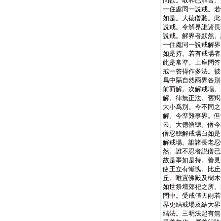
問欲。取和已解言。
一住處同一説戒。若
如是。大徳僧聽。此
説戒。令解界誰諸長
説戒。解界者默然。
一住處同一説戒解界
如是持。若有戒場者
此是常準。上座問答
戒一答得作多法。彼
爲中隔自然兩界各別
前而解。次解戒場。
解。律無正法。舊羯
大小爲別。今不同之
解。今準難事界。但
云。大徳僧聽。僧今
僧忍聽解戒場白如是
解戒場。誰諸長老忍
然。誰不忍者説僧已
故是事如是持。善見
使王立有慚愧。比丘
丘。唯置佛殿及樹木
如世祭壇郊祀之所。
問中。受戒値天雨若
界更結戒場及結大界
結法。三明法起有無