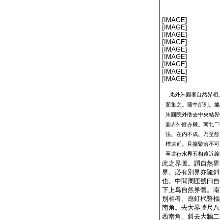
[IMAGE]
[IMAGE]
[IMAGE]
[IMAGE]
[IMAGE]
[IMAGE]
[IMAGE]
[IMAGE]
[IMAGE]
此外朱圓者自然界相
面集之。圖中所列。據
朱圓院外僧去中央結界
圓界外僧亦爾。南北二
法。在内不成。乃至餘
標遠近。且據聚落不可
至道行水界五相遠近義
此之界圖。謂自然界
界。必有別界亦隨斜
也。中間周匝號曰自
下上爲自然界體。南
別相者。應釘杙豎標
南角。去大界牆尺八
西南角。斜去大牆二