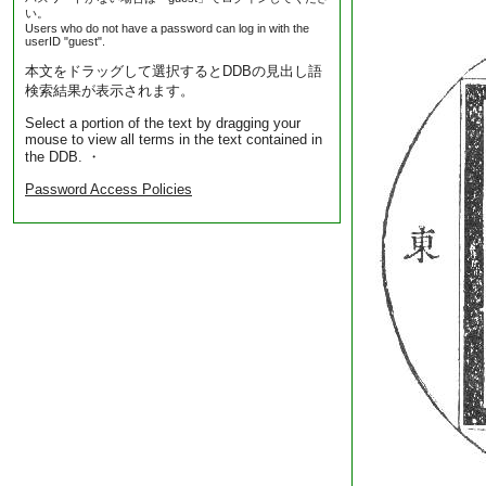
い。
Users who do not have a password can log in with the
userID "guest".
本文をドラッグして選択するとDDBの見出し語
検索結果が表示されます。
Select a portion of the text by dragging your
mouse to view all terms in the text contained in
the DDB. ・
Password Access Policies