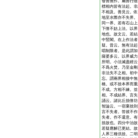
發善無作。屬善行陰
標相内皆有法起。非
不相及。善見云。依
地至水際亦不失界。
同一界。若有石山上
下僧不妨上法。以界
地也。故文云。若結
中竪閣。在上作法者
疑。昔云。無有法起
唱制限者。是此謂加
薩婆多云。以界威力
所明。小法滅盡經云
不爲火焚。乃至金剛
非法失不之相。初中
忘。謂兩界相接中無
橋。或不捨本界而重
不成。方相不練。並
相。不成結界。言失
誦云。諸比丘捨僧坊
智論云。一宿棄捨則
言不失者。答彼不作
失者。作不還意。有
捨故也。四分中治故
若疑應解已更結。故
人界三種倶捨。二明