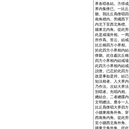
界各唱各結。方得成
界内集僧已。一比丘
聽。我比丘爲僧唱四
南角標内。旁繩西下
内北下至西北角標。
牆東北内角。從此旁
此是戒場外相。一周
所作爲。答云。結戒
比丘稱四方小界相。
於此四方小界相内結
僧聽。此住處比丘稱
四方小界相内結戒場
此四方小界相内結戒
説僧。已忍於此四方
故是事如是持。結已
知法相者。入大界内
乃作法。次結大界法
別唱者。先唱内相。
總結合。二者總牒内
文明總法。應令一人
比丘爲僧唱大界四方
小牆東南角外角。穿
西南角内角。從此旁
至小牆西北角外角。
牆東北角外角。從此