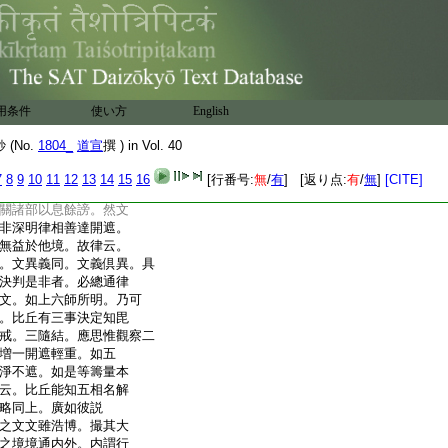
宗意存第三第六。餘亦
故也
理本絶名。故立名標其
對事而備斯文。然考斯律
代渺邈聲彩靡追。法爲
五師捃拾情見不同。重
用条件
使い方
English
。又爲抄寫錯漏相承
紛慮良多。今總會之以
(No.
1804_
道宣
撰 ) in Vol. 40
闕。則可擧一以例諸。或
在文雖具而於義有闕。
7
8
9
10
11
12
13
14
15
16
[行番号:
無
/
有
] [返り点:
有
/
無
]
[CITE]
。以理爲正故也。或義雖
關諸部以息餘謗。然文
非深明律相善達開遮。
無益於他境。故律云。
。文異義同。文義倶異。具
決判是非者。必總通律
文。如上六師所明。乃可
。比丘有三事決定知毘
戒。三隨結。應思惟觀察二
増一開遮輕重。如五
淨不遮。如是等籌量本
云。比丘能知五相名解
略同上。廣如彼説
之文文雖浩博。撮其大
之境境通内外。内謂行