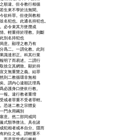
之順違。但令教行相循
若生來不學於法無聞。
今欲科罪。但使與教相
並名犯也。此通名持犯也。
。必令束其方便攬成
情。輕重得於理教。則斷
此別名持犯也
局意。顯理之教乃有
分爲二。一謂化教。此則
果識達邪正。科其行業
報明了而易述。二謂行
取捨立其網致。顯於持
宣文無重覽之義。結罪
然則二教循環非無相
矣。謂内心違順託理爲
爲必護身口便依行教。
一報。違行教者重増
受戒者罪重不受者罪輕。
。恐迷二教之宗體妄
一門永用蠲別
塞意。然二部同戒同
儀式類準僧法。具在諸
成犯相者戒本自分。隱而
有約位之戒。謂輕重不
。而是當世盛行種相