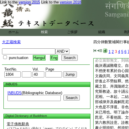
Link to the
version 2015
Link to the
version 2018
有用解參差。此鈔所
參取得失隨機。知時
第五文義決通意。夫
宗極。名隨事顯。故
藏言事並周。但爲年
時移事多殘缺。加以
ホーム
検索
ご挨拶
組織
利
由翻譯失旨妄生構立
傳濫。所以至於尋究
大正蔵検索
四分律刪繁補闕行事鈔 
通其大見。若文義倶
就理有而成前事。或
1
2
3
4
5
6
便以義定之。故論言
punctuation
Hangul
Eng
必立當部無文。則統
義決通誠難廢立。自
TextNo.
Vol.
Page
不然便有累於自心固
文義倶同。文同義異
舒進止不勞敍釋。然
INBUDS
藏之旨。并識隨經之
究斯教迹。故十誦云
INBUDS
(Bibliographic Database)
尼相。一本起。二結
Search
部戒律并及義解毘尼
大色是不淨遮。非色
末已用也。明了論亦
Digital Dictionary of Buddhism
毘尼。不看他面。文
第六教所詮意。詮教
電子佛教辭典
趣止明持犯。然持犯
パスワードがない場合は「guest」でログインしてくださ