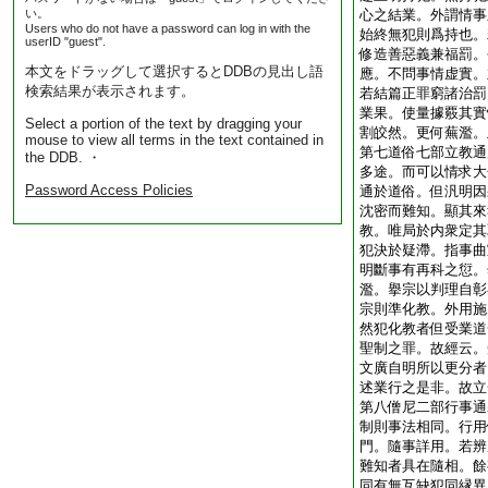
い。
心之結業。外謂情事
Users who do not have a password can log in with the
始終無犯則爲持也。
userID "guest".
修造善惡義兼福罰。
本文をドラッグして選択するとDDBの見出し語
應。不問事情虚實。
検索結果が表示されます。
若結篇正罪窮諸治罰
業果。使量據覈其實
Select a portion of the text by dragging your
割皎然。更何蕪濫。
mouse to view all terms in the text contained in
第七道俗七部立教通
the DDB. ・
多途。而可以情求大
Password Access Policies
通於道俗。但汎明因
沈密而難知。顯其來
教。唯局於内衆定其
犯決於疑滯。指事曲
明斷事有再科之愆。
濫。擧宗以判理自彰
宗則準化教。外用施
然犯化教者但受業道
聖制之罪。故經云。
文廣自明所以更分者
述業行之是非。故立
第八僧尼二部行事通
制則事法相同。行用
門。隨事詳用。若辨
難知者具在隨相。餘
同有無互缺犯同縁異