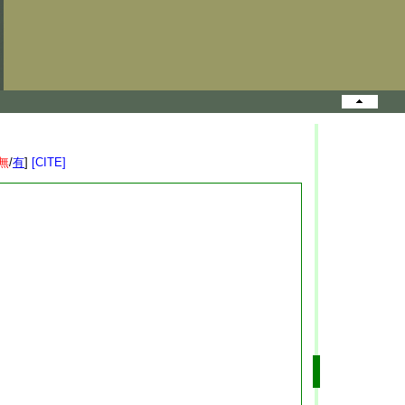
無
/
有
]
[CITE]