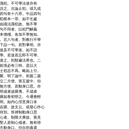
識犯。不可學法迷亦有
説之。次論止犯。或九或
四句有十六罪。中品四句
犯根本一罪。如不乞處
由識法識犯故。無不學
句不同者。以犯門解義
本僧殘。各加不學無知。
。言八句者。對教行不學
下品一句。若對事明。亦
迷及不可學迷。如不説
學。若迷若忘即不可學。
達之。則類遍法界也。二
前境必有三時。是以大
士剋志不爲。略如上引。
聚。明了論中。初篇二篇
立二方便。第五篇中。但
無方便。若動身口思。亦
明成者波羅夷。不成者
廣如卷初明之。今通會輕
明。如内心淫意身口未
吉羅。故文云。或發心作心
何別。答律制動身口思
心者。制限大乘故。善見
聖人若制心戒者。無有得
不動身口。但自剋責還