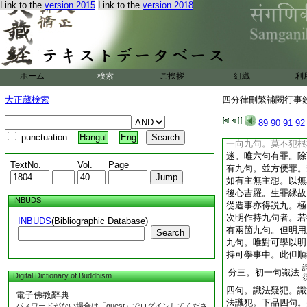
Link to the
version 2015
Link to the
version 2018
故不識。故文云。不
法治。更増無知法。
疑及識一向無罪。無
無不學無知。非謂無
三句無罪。便是六句
就根本唯六句。然上
ホーム
検索
ご挨拶
組織
利
犯故。若爾此下疑等
犯。何得説爲作犯九
大正蔵検索
四分律刪繁補闕行事鈔 
必由造前事。通名作
犯即是無罪。正應有
89
90
91
92
解句法相從。又解。
punctuation
Hangul
Eng
一向九句。莫不犯根
迷。唯六句有罪。除
TextNo.
Vol.
Page
有九句。並方便罪。
如有主無主想。以無
後心吉羅。生罪縁故
INBUDS
從造事亦得説九。極
次明作持九句者。若
INBUDS
(Bibliographic Database)
有兩箇九句。但明用
Search
九句。唯對可學以明
持可學事中。此但順
分三。初一句識法
Digital Dictionary of Buddhism
四句。識法疑犯。識
電子佛教辭典
法識犯。下品四句。
パスワードがない場合は「guest」でログインしてくださ