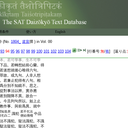
以無知故得脱。若犯罪如
無知及疑皆是究竟。若不
果可趣。前言無罪者。謂
根本罪。問根本不識事
。云何言作犯九句。答若
三句下不識與疑。亦有
用条件
使い方
English
。正是不學止犯。非是作
句。答從根本故得名。又
(No.
1804_
道宣
撰 ) in Vol. 00
犯攝也。若爾不識事識
八不得有九。答如前已
93
94
95
96
97
98
99
100
101
102
103
104
[行番号:
無
/
有
] [返り点:
若就可學事上。生可學迷
本。若可學事。生不可學
下品。若轉想結前心蘭。得
若迷想就後心唯得六句。
罪故。或九句。人非人想
。若兼止犯得有八句。相
爲分別不知鏡不。思之。
從對事法以辨。實亦應
差別階降不異。故合一
。今且列句所以。如上止
教作事。與前爲異。就中
謂知造房
若不乞法
識犯
中品
須乞白二
便結僧殘
法不識犯。疑法識犯。不識
疑法疑犯。疑法不識犯。不