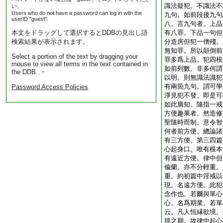
識法疑犯。不識法不
い。
Users who do not have a password can log in with the
九句。如前段後九句
userID "guest".
八。言九句者。上品
本文をドラッグして選択するとDDBの見出し語
有八罪。下品一句但
検索結果が表示されます。
分造房但犯一僧殘。
無知罪。所以顛倒前
Select a portion of the text by dragging your
罪多爲上品。犯四根
mouse to view all terms in the text contained in
如前列數。非多何謂
the DDB. ・
以明。則無識法識犯
有兩箇九句。謂可學
Password Access Policies
淨見犯不發。即是可
如此廣知。隨指一戒
方便趣果者。然造修
聖隨時而制。意令智
何者前方便。總論諸
有三方便。第三四篇
心起身口。唯有根本
有遠近方便。律中但
偸蘭。亦不分輕重。
重。約初篇中淫戒以
現。名遠方便。此犯
念作也。若爾與單心
心。名爲期業。若單
云。凡人恒縁欲境。
脱之期。故律中起心