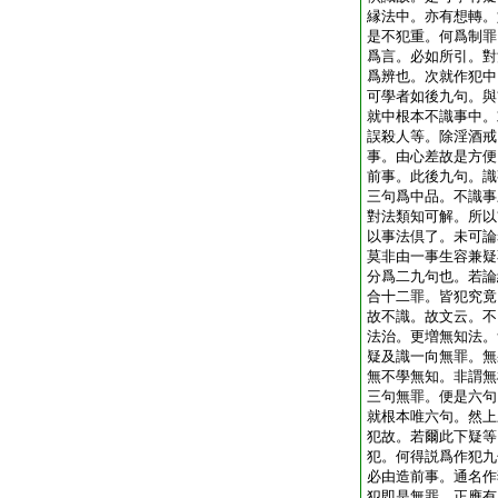
縁法中。亦有想轉。
是不犯重。何爲制罪
爲言。必如所引。對
爲辨也。次就作犯中
可學者如後九句。與
就中根本不識事中。
誤殺人等。除淫酒戒
事。由心差故是方便
前事。此後九句。識
三句爲中品。不識事
對法類知可解。所以
以事法倶了。未可論
莫非由一事生容兼疑
分爲二九句也。若論
合十二罪。皆犯究竟
故不識。故文云。不
法治。更増無知法。
疑及識一向無罪。無
無不學無知。非謂無
三句無罪。便是六句
就根本唯六句。然上
犯故。若爾此下疑等
犯。何得説爲作犯九
必由造前事。通名作
犯即是無罪。正應有