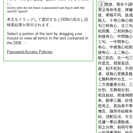
い。
2
愍故。善生十誦
Users who do not have a password can log in with the
害父母命等是。律據
userID "guest".
故。牽報不同。故成
本文をドラッグして選択するとDDBの見出し語
殺人。十有心無心相
検索結果が表示されます。
句三時有心。次三句
犯四重。二初則無心
Select a portion of the text by dragging your
初後有心。中間無心
mouse to view all terms in the text contained in
三句。一中間有心。
the DDB. ・
有心。中後無心犯初
Password Access Policies
便有心。上二無心。
餘三犯吉。次一句三
作是念。我當妄語。
故。犯不犯別。不同
者。或無心受樂及殺
七雜料簡中分五。一
二方便趣果分別。三
分別。五雜相分別。
初且敍結。然後例開
來。勤學三藏。於境
想具之。若由來不學
佛言。隨所作結根本
結。須配位法。今立
且據一事以通餘戒。
罪之分齊。初明可學
一句識事識犯。中品