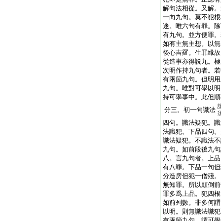
解句法相從。又解。
一向九句。莫不犯根
迷。唯六句有罪。除
有九句。並方便罪。
如有主無主想。以無
後心吉羅。生罪縁故
從造事亦得説九。極
次明作持九句者。若
有兩箇九句。但明用
九句。唯對可學以明
持可學事中。此但順
分三。初一句識法
四句。識法疑犯。識
法識犯。下品四句。
識法疑犯。不識法不
九句。如前段後九句
八。言九句者。上品
有八罪。下品一句但
分造房但犯一僧殘。
無知罪。所以顛倒前
罪多爲上品。犯四根
如前列數。非多何謂
以明。則無識法識犯
有兩箇九句。謂可學