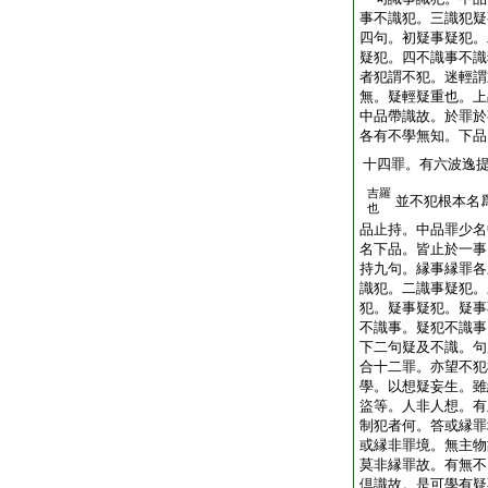
事不識犯。三識犯疑
四句。初疑事疑犯。
疑犯。四不識事不識
者犯謂不犯。迷輕謂
無。疑輕疑重也。上
中品帶識故。於罪於
各有不學無知。下品
十四罪。有六波逸
吉羅
並不犯根本名
也
品止持。中品罪少名
名下品。皆止於一事
持九句。縁事縁罪各
識犯。二識事疑犯。
犯。疑事疑犯。疑事
不識事。疑犯不識事
下二句疑及不識。句
合十二罪。亦望不犯
學。以想疑妄生。雖
盜等。人非人想。有
制犯者何。答或縁罪
或縁非罪境。無主物
莫非縁罪故。有無不
倶識故。是可學有疑