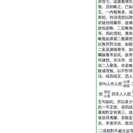
房含七。盜媒麁壞生
無。且削略之。已如
五。一内報無者。或
斯犯。何須境想以階
若疑但得蘭罪。故條
故知是略。二定略無
等。局此境犯。應有
略無如屏露二敷露然
以無所對法故。如殺
二妄及諫隨擧等。如
爾媒麁等反此。故有
作諫想。非法等。並
浴二入聚落。亦是略
餘戒理無。以不對罪
法。或四或五。恐人
心境
初句人作人想
相當
境定
想
四非人人想
心差
五句如此。所以多少
此一不定故。或四或
重相對定有第三。故
迷並得夷蘭。若殺妄
吉。本迷亦吉。故須
二境相對不處分盜