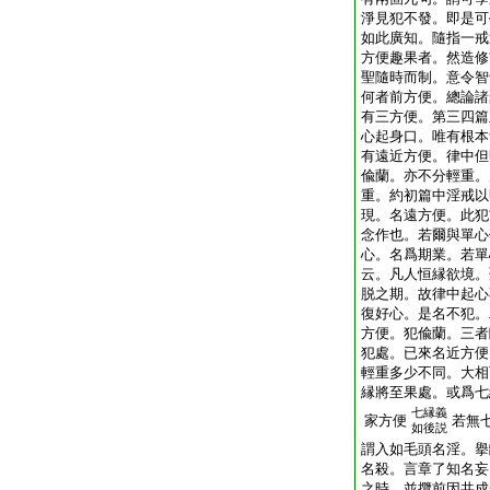
淨見犯不發。即是可
如此廣知。隨指一戒
方便趣果者。然造修
聖隨時而制。意令智
何者前方便。總論諸
有三方便。第三四篇
心起身口。唯有根本
有遠近方便。律中但
偸蘭。亦不分輕重。
重。約初篇中淫戒以
現。名遠方便。此犯
念作也。若爾與單心
心。名爲期業。若單
云。凡人恒縁欲境。
脱之期。故律中起心
復好心。是名不犯。
方便。犯偸蘭。三者
犯處。已來名近方便
輕重多少不同。大相
縁將至果處。或爲七
七縁義
家方便
若無
如後説
謂入如毛頭名淫。擧
名殺。言章了知名妄
之時。並攬前因共成