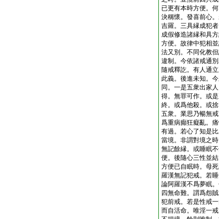
已更有本時方便。何
決稱懷。發喜前心。
吉羅。三具縁成犯者
成假修造諸縁和具方
方便。故律中犯相並
法又別。不同化教但
違制。今依諸戒通別
隨戒釋訖。有人通立
此義。後進未知。今
同。一是五衆出家人
得。無罪可作。或是
終。或爲他殺。或捨
五衆。業思乃暢無戒
爲重病癲狂癡亂。痛
有過。若心了知是比
當境。非謂對境之時
無記餘縁。或睡眠不
便。後隨心三性並結
方便已自眠時。母死
羅漢無記犯戒。若睡
論阿羅漢不爲夢眠。
四無命難。謂爲怨賊
犯前戒。若是性戒一
而自活命。唯淫一戒