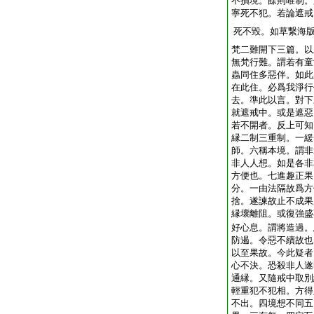
不損境。餘則唯制。
寧死不犯。若論遮戒
死不毀。如草繋海
梵二難開下三篇。以
無梵行難。謂若有童
蟲同住多惡伴。如此
在此住。必爲我淨行
去。準此以言。對下
就遮戒中。或是遮惡
若不開者。反上可知
縁二制三重制。一緩
師。六稱本境。謂非
非人人想。如是各非
方便也。七進趣正果
分。一由法隔故爲方
捨。遂諫故止不成果
縁壞離阻。或復強盛
好心息。謂將造過。
防遏。令惡不續故也
以至果故。今此疑者
心不決。恐殺非人遂
通縁。又隨戒中取別
輕重犯不犯相。方得
不出。四境想不同五