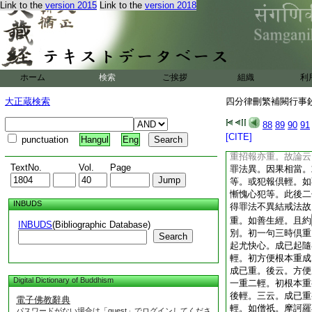
非人人想。論通一切
Link to the
version 2015
Link to the
version 2018
重。畜生及人。人中
破戒。出家五衆持戒
異。第二盜重者。天
僧物最重。第三殺戒
説。殺邪見人輕殺蟲
ホーム
検索
ご挨拶
組織
利
減故。第
3
四戒。
輕。八將制約報以明
大正蔵検索
四分律刪繁補闕行事鈔 
房三戒。人之喜犯。
遮惡。招報不重。故
88
89
90
91
得罪法異。因果相當
[CITE]
punctuation
Hangul
Eng
等性罪。義希故律制
重招報亦重。故論云
TextNo.
Vol.
Page
罪法異。因果相當。
等。或犯報倶輕。如
慚愧心犯等。此後二
INBUDS
得罪法不異結戒法故
重。如善生經。且約
INBUDS
(Bibliographic Database)
別。初一句三時倶重
Search
起尤快心。成已起隨
輕。初方便根本重成
成已重。後云。方便
Digital Dictionary of Buddhism
一重二輕。初根本重
後輕。三云。成已重
電子佛教辭典
輕。如僧祇。摩訶羅
パスワードがない場合は「guest」でログインしてくださ