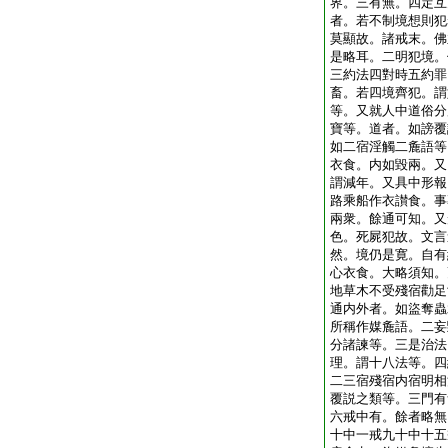
界。三有無。四定互
者。若不制境想則犯
莫顯故。諸戒末。佛
是略耳。二明犯境。
三約法四對時五約罪
畜。若四境齊犯。謂
等。又就人中道俗分
寶等。道者。如謗覆
如二宿淫觸二麁語等
衣食。内如毀兩。又
謂減年。又具中形報
路乘船作衣讃食。事
兩衆。餘通可知。又
色。死屍犯故。文言
然。境仍是寛。自有
心衣食。大略須知。
地草木不受殘宿勸足
通内外者。如盜奪蟲
所稱作媒麁語。二妄
分諸諫等。三是治法
理。謂十八法等。四
二三宿殘宿内宿明相
覆説之類等。三門有
六戒中有。餘者略無
十中一戒九十中十五