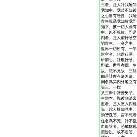
三者。是人計我遍知
我知中。我曾不知彼
之心但有邊性 我能
衆生現爲我知故我即
知下。彼一切人雖有
中。以不現故。即是
四者。是人窮行陰空
切衆生。一身之中。
世界一切所有。一半
陰空者。想盡行露。
研窮心。計度行陰。
即滅。世界亦爾。生
故。滅不見故 三結
由是計度有邊無邊。
則名爲第四外道立有
論三。一標
又三摩中諸善男子。
生類本。觀彼幽清常
度者。是人墜入四種
論 此人於知見中。
矯智亂答。言不死者
住名爲不死。計不亂
而輒答者。恐成矯亂
應皆説。或不定答。