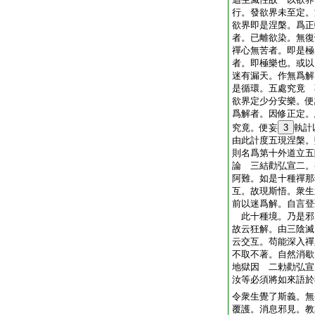
行。發欲界未至定。
欲界即是涅槃。爲正
者。已離欲染。無復
禪心無苦者。即是極
者。即極樂也。或以
迷有漏天。作無爲解
是循環。五處究竟 
欲界定少分安樂。便
爲解者。因修正定。
究竟。便妄
3
執計
由此計度五現涅槃。
則名爲第十外道立五
論 三結勸弘宣二。
阿難。如是十種禪那
互。故現斯悟。衆生
前以迷爲解。自言登
此十種境。乃是邪
故云狂解。由三陰滅
云交互。苟能深入禪
不取不著。自然消歇
地獄因 二勅勸弘宣
汝等必須將如來語於
令衆生覺了斯義。無
覆護。消息邪見。教