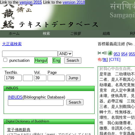
Link to the
version 2015
Link to the
version 2018
生類本。觀彼幽清常
度者。是人墜入四顛
論 或執我能生他我
他生他常我無常。皆
二釋四。一我常彼
一者。是人觀妙明心
ホーム
検索
ご挨拶
組織
利
竟神我。從是則計我
衆生。於我心中自生
大正蔵検索
首楞嚴義疏注經 (No.
常。彼生滅者眞無常
眞。有漏觀中。觀妙
953
954
955
不知無明妄識變影似
有
/
無
]
[CITE]
punctuation
Hangul
Eng
界。以爲眞我凝明不
於我心中自生自死。
TextNo.
Vol.
Page
是常故 二劫壞劫不
二者。是人不觀其心
劫壞處。名爲究竟無
INBUDS
竟常 此人定中乘通
未壞。便執爲常。見
INBUDS
(Bibliographic Database)
器。必帶正報 三我
Search
三者。是人別觀我心
轉十方。性無移改。
壞性。名我性常一切
Digital Dictionary of Buddhism
性 我心如微塵者。
微塵。非謂其小也。
電子佛教辭典
我者自在。主宰爲義
パスワードがない場合は「guest」でログインしてくださ