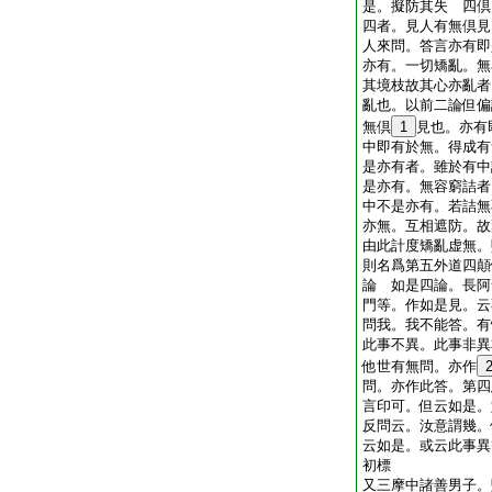
是。擬防其失 四倶
四者。見人有無倶見
人來問。答言亦有即
亦有。一切矯亂。無
其境枝故其心亦亂者
亂也。以前二論但偏
無倶
1
見也。亦有
中即有於無。得成有
是亦有者。雖於有中
是亦有。無容窮詰者
中不是亦有。若詰無
亦無。互相遮防。故
由此計度矯亂虚無。
則名爲第五外道四顛
論 如是四論。長阿
門等。作如是見。云
問我。我不能答。有
此事不異。此事非異
他世有無問。亦作
問。亦作此答。第四
言印可。但云如是。
反問云。汝意謂幾。
云如是。或云此事異
初標
又三摩中諸善男子。