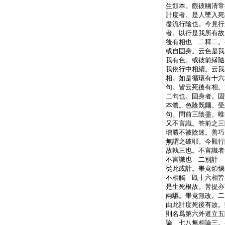
生類本。觀彼幽清常
計度者。是人墜入死
盡流行陰也。今見行
者。以行是我所有故
後有相也 二釋二。
或自固身。云色是我
我有色。或彼前縁隨
我依行中相續。云我
相。如是循環有十六
句。皆云死後有相。
二句也。固身者。固
本體。色陰既爾。受
句。問前三陰盡。唯
又不言識。答前之三
増勝不被陰迷。善巧
無謂之破耶。今觀行
故執三也。不言識者
不言識也 二別計
從此或計。畢竟煩惱
不相觸 既十六相皆
是生死根故。菩提亦
兩驅。畢竟無改。二
由此計度死後有故。
則名爲第六外道立五
論 七八無相論三。