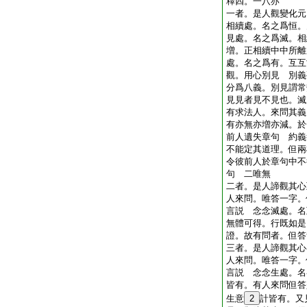
釋四。一八亦
一者。是人觀變化元
相續處。名之爲恒。
見處。名之爲滅。相
増。正相續中中所離
處。名之爲有。互互
觀。用心別見 別義
分爲八義。別見謂常
見見者見不見也。滅
有求法人。來問其義
有亦無亦増亦減。於
前人遺失章句 約義
不能定其道理。但兩
令彼前人於章句中不
句 二唯無
二者。是人諦觀其心
人來問。唯答一字。
言説 念念滅處。名
無體可得。行既如是
證。故有問者。但答
三者。是人諦觀其心
人來問。唯答一字。
言説 念念生處。名
皆有。有人來問但答
生意
2
計皆有。又