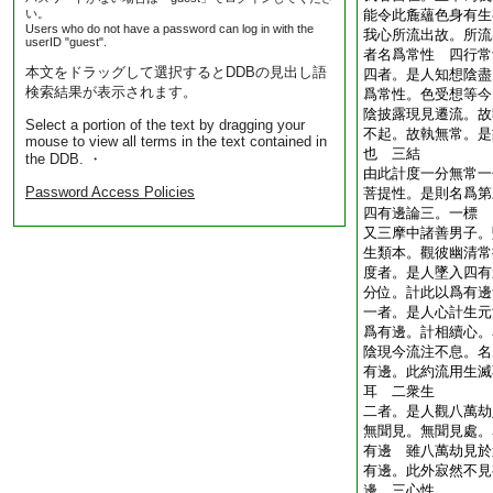
い。
能令此麁蘊色身有生
Users who do not have a password can log in with the
我心所流出故。所流
userID "guest".
者名爲常性 四行常
本文をドラッグして選択するとDDBの見出し語
四者。是人知想陰盡
検索結果が表示されます。
爲常性。色受想等今
陰披露現見遷流。故
Select a portion of the text by dragging your
不起。故執無常。是
mouse to view all terms in the text contained in
也 三結
the DDB. ・
由此計度一分無常一
Password Access Policies
菩提性。是則名爲第
四有邊論三。一標
又三摩中諸善男子。
生類本。觀彼幽清常
度者。是人墜入四有
分位。計此以爲有邊
一者。是人心計生元
爲有邊。計相續心。
陰現今流注不息。名
有邊。此約流用生滅
耳 二衆生
二者。是人觀八萬劫
無聞見。無聞見處。
有邊 雖八萬劫見於
有邊。此外寂然不見
邊 三心性