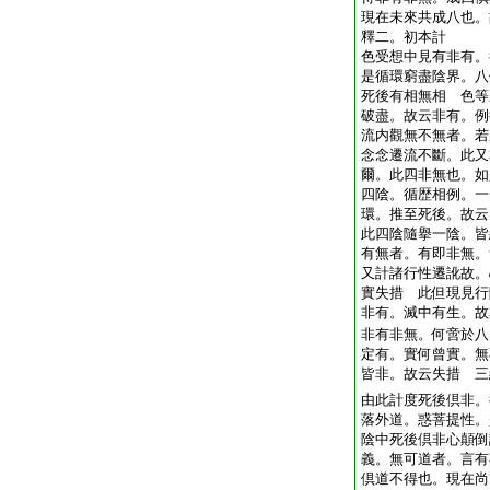
現在未來共成八也。
釋二。初本計
色受想中見有非有。
是循環窮盡陰界。八
死後有相無相 色等
破盡。故云非有。例
流内觀無不無者。若
念念遷流不斷。此又
爾。此四非無也。如
四陰。循歴相例。一
環。推至死後。故云
此四陰隨擧一陰。皆
有無者。有即非無。
又計諸行性遷訛故。
實失措 此但現見行
非有。滅中有生。故
非有非無。何啻於八
定有。實何曾實。無
皆非。故云失措 三
由此計度死後倶非。
落外道。惑菩提性。
陰中死後倶非心顛倒
義。無可道者。言有
倶道不得也。現在尚