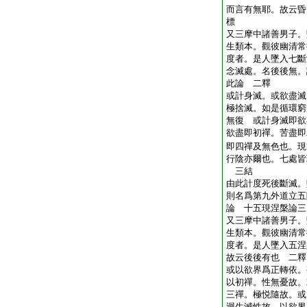
而言有無耶。故云昏
標
又三摩中諸善男子。
生類本。觀彼幽清常
度者。是人墜入七斷
念滅處。名後後無。
此論 二釋
或計身滅。或欲盡滅
極捨滅。如是循環窮
無復 或計身滅即欲
欲盡即初禪。苦盡即
即四禪及無色也。現
行陰亦爾也。七處皆
三結
由此計度死後斷滅。
則名爲第九外道立五
論 十五現涅槃論三
又三摩中諸善男子。
生類本。觀彼幽清常
度者。是人墜入五涅
故云後後有也 二釋
或以欲界爲正轉依。
以初禪。性無憂故。
三禪。極悦隨故。或
迴生滅性故 以欲界