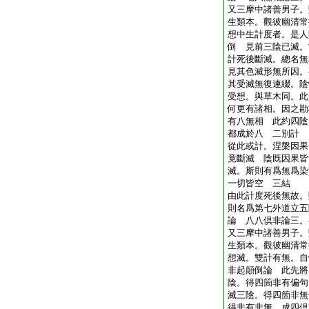
又三摩中諸善男子。
生類本。觀彼幽清常
想中生計度者。是人
倒 見前三陰已滅。
計死後斷滅。總名無
見其色滅形無所因。
其受滅無復連綴。陰
受想。與草木同。此
何更有諸相。因之勘
有八無相 此約四陰
都成於八 二別計
從此或計。涅槃因果
竟斷滅 陰既因果皆
滅。斯則有爲無爲染
一切皆空 三結
由此計度死後無故。
則名爲第七外道立五
論 八八倶非論三。
又三摩中諸善男子。
生類本。觀彼幽清常
想滅。雙計有無。自
非起顛倒論 此先將
陰。得四箇非有偏句
滅三陰。得四箇非無
得非有非無。成四倶