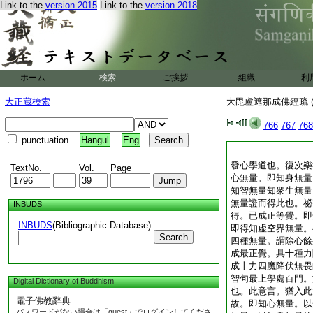
Link to the
version 2015
Link to the
version 2018
ホーム
検索
ご挨拶
組織
利
大正蔵検索
大毘盧遮那成佛經疏 (
766
767
768
punctuation
Hangul
Eng
發心學道也。復次樂
TextNo.
Vol.
Page
心無量。即知身無量
知智無量知衆生無量
無量證而得此也。祕
INBUDS
得。已成正等覺。即
INBUDS
(Bibliographic Database)
即得知虚空界無量。
Search
四種無量。謂除心餘
成最正覺。具十種力
成十力四魔降伏無畏
智句最上學處百門。
Digital Dictionary of Buddhism
也。此意言。猶入此
電子佛教辭典
故。即知心無量。以
パスワードがない場合は「guest」でログインしてくださ