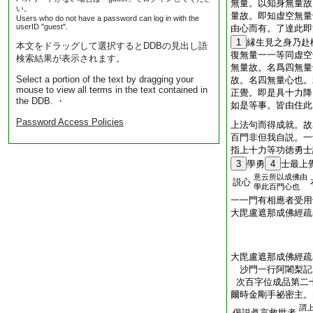
無量。以知身無量故
い。
量故。即知虚空無量
Users who do not have a password can log in with the
userID "guest".
由心而有。了達此即
1
縁生見之身乃赴
本文をドラッグして選択するとDDBの見出し語
復無量一一等同虚空
検索結果が表示されます。
無量故。名爲四無量
Select a portion of the text by dragging your
故。名四無量心也。
mouse to view all terms in the text contained in
正覺。即是具十力降
the DDB. ・
如是等事。皆由住此
Password Access Policies
上法句而得成就。故
百門非但我自説。一
指上十力等功徳勇士
3
學勇
4
士最上
意云所以成佛由
説心
學此百門心也
一一門有相應者受用
大毘盧遮那成佛經疏
大毘盧遮那成佛經疏
沙門一行阿闍梨
次百字位成品第二
爾時金剛手祕密主。
謂
偈説眞言救世者