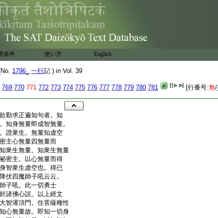
用条件
使い方
English
No.
1796_
一行
記 ) in Vol. 39
769
770
771
772
773
774
775
776
777
778
779
780
781
[行番号:
無
/
欲勤求正遍知句者。知
。知身無量即成智無量。
。證衆生。無量知虚空
密主心無量四無量而
知衆生無量。知衆生無量
祕密主。以心無量而得
身智衆生虚空也。得已
降伏四魔師子吼云云。
師子吼。此一切勇士
於諸佛心説。以上經文
大智灌頂門。住菩薩種性
知心無量故。即知一切身