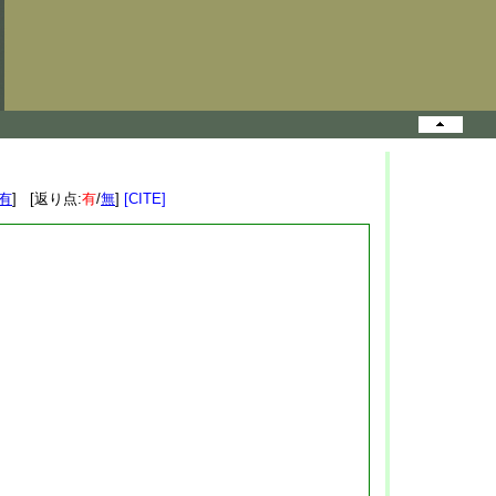
有
] [返り点:
有
/
無
]
[CITE]