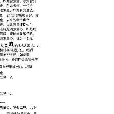
。即知智無量。以知智無
也。所以者何。一切法
法無量。即知身無量也。
機。度門之智應彼而起。亦
也。以身智衆生虚空
也。由此無量即從心生
若得此四無量心。即是成
四魔。即能無畏師子吼。
四無量心。住於一切最
名
2
字悉地之果也。此
切佛亦同是説也。此謂
謂祕密主也。如是勤
覺者句。於百門學處諸佛所
右百字果受用品。謂隨
也
卷第十八
卷第十九
記
十一
白佛言。希有世尊。以下
上
謂能生諸眞言也。眞