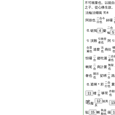
不可稱量也。以能自
之子。從心佛生故。
法輪法螺偈
梵本
二合今
阿捺也
鉢囉
日也
二合
也
斫羯
4
蘭
5
輪
引救世
演難
阿
引
引
者也
合普
法
達麼
商佉
遍也
也
二
二合
怛囉
建吃灑
合
慮也
二
無疑
喇尾
商計曩
合
也
開示
二
奢也
娑嚩
路
也
合
二合
遮唎＊邪
曩
也
行也
二
作願
哆茸
11
㗚
合
也
12
疑異
13
擬
反
執金
駄
15
喇
薩
1
剛也