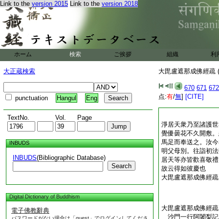
Link to the
version 2015
Link to the
version 2018
ホーム
検索
ご挨拶
組織
利
大正蔵検索
大毘盧遮那成佛經疏 (
670
671
672
点:
有
/
無
]
[CITE]
punctuation
Hangul
Eng
TextNo.
Vol.
Page
淨居天衆乃至諸護世
覺優曇花不久開敷。
馬足而奉送之。汝今
INBUDS
明父母別。往詣初法
INBUDS
(Bibliographic Database)
居天等亦皆歡喜敬禮
Search
故云得如彼慶也
大毘盧遮那成佛經疏
Digital Dictionary of Buddhism
大毘盧遮那成佛經疏
電子佛教辭典
沙門一行阿闍梨
パスワードがない場合は「guest」でログインしてくださ