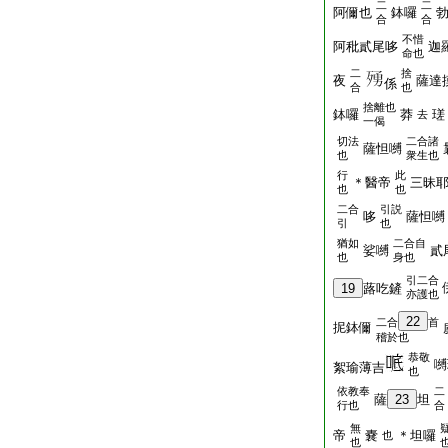
二
二
阿儞也
鉢囉
合
合
不惜
阿秕貳尾哆
迦
命也
二
捨
夜
薩達
係
合
也
捨離也
鉢囉
莽
瑳
去
一偈
切法
二合諸
薩怛嚩
也
衆生也
行
此
＊醫帝
三昧
也
也
二合
引説
哆
薩怛嚩
引
也
猶如
二合自
娑嚩
貳
也
身也
引二合
19
蕗吃鏟
亦護也
22
二合
首
抳鉢儞
稽於也
恭敬
嚩
絮瑜薄吉
也
依教奉
二
薩
23
坦
行也
合
無
帝
嚢
＊坦囉
也
也