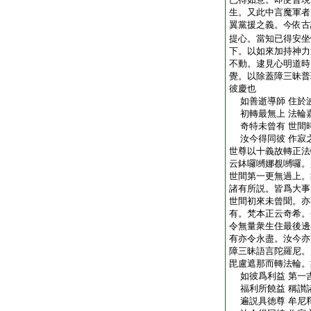
生。又此中言魔軍者
翼黨援之義。今依古
提心。當知已得安坐
下。以如來加持神力
不動。逮見心明道時
覺。以除蓋障三昧普
彼慶也
如善逝導師 住於
初轉最無上 法輪
奇特未曾有 世間
汝今得同彼 作寂
世尊以十義故轉正法
云鉢囉嚩娜覩嚩囉。
世間第一更無過上。
諸有所説。皆爲大事
世間初來未曾聞。亦
有。梵本正云奇希。
令無量衆生住最後邊
有亦令永盡。汝今亦
障三昧語言陀羅尼。
毘盧遮那而轉法輪。
如彼爲利益 第一
福利所饒益 稱讃
遍説具徳尊 牟尼