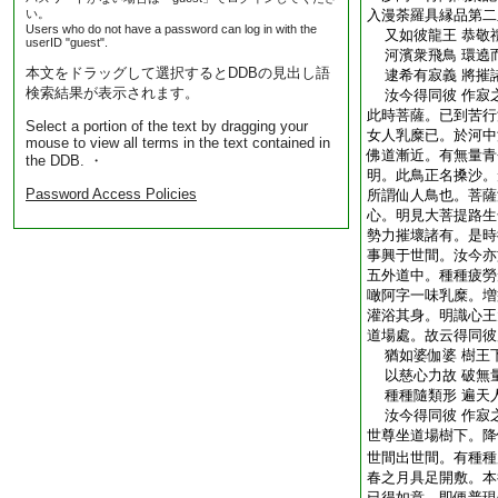
い。
入漫荼羅具縁品第二
Users who do not have a password can log in with the
又如彼龍王 恭敬
userID "guest".
河濱衆飛鳥 環遶
本文をドラッグして選択するとDDBの見出し語
逮希有寂義 將摧
検索結果が表示されます。
汝今得同彼 作寂
此時菩薩。已到苦行
Select a portion of the text by dragging your
女人乳糜已。於河中
mouse to view all terms in the text contained in
佛道漸近。有無量青
the DDB. ・
明。此鳥正名搡沙。
Password Access Policies
所謂仙人鳥也。菩薩
心。明見大菩提路生
勢力摧壞諸有。是時
事興于世間。汝今亦
五外道中。種種疲勞
噉阿字一味乳糜。増
灌浴其身。明識心王
道場處。故云得同彼
猶如婆伽婆 樹王
以慈心力故 破無
種種隨類形 遍天
汝今得同彼 作寂
世尊坐道場樹下。降
世間出世間。有種種
春之月具足開敷。本
已得如意。即便普現