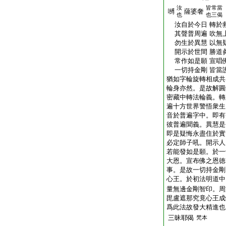
汝
皆常當
嚩
薩婆奢
也
也三偈
汝自於今日 轉於
其聲普周遍 吹無
勿生於異慧 以無
開示於世間 勝道
常作如是願 宣唱
一切持金剛 皆當
猶如字輪旋轉相成共
輪身亦然。是故解圓
密藏中轉法輪義。轉
遍十方世界警悟衆生
音於普遍字中。即有
彼普遍聞義。異慧是
即是疑悔永盡住於實
必定師子吼。開示人
若能發如是願。於一
大恩。宣布佛之恩徳
事。是故一切持金剛
心王。於初法明道中
量無邊金剛智印。周
毘盧遮那究竟心王成
爲此法故發大精進也
三昧耶偈
梵本