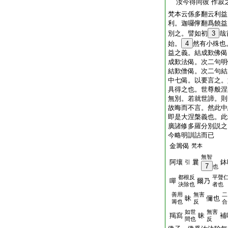
汝今得同彼 作寂
梵本云係多翻云利益
利。迦囉儜翻爲饒益
別之。譬如初
3
哉
始。
4
然有小殊也
益之義。結成歎佛偈
成歎法偈。次二句明
結歎僧偈。次二句結
中七偈。以要言之。
具得之也。世尊般涅
無別。若就世諦。則
故晦而不言。然此中
即是大涅槃義也。此
廣諸修多羅分別説之
今略明訓詁而已
金籌偈
梵本
無智
阿壤
曩
鉢
引
7
也
都根反
平聲
嘽
爾乃
決除也
者也
善用
無害
二
昧
儞也
籌也
反
合
如世
無害
羯寫
昧
補
間也
反