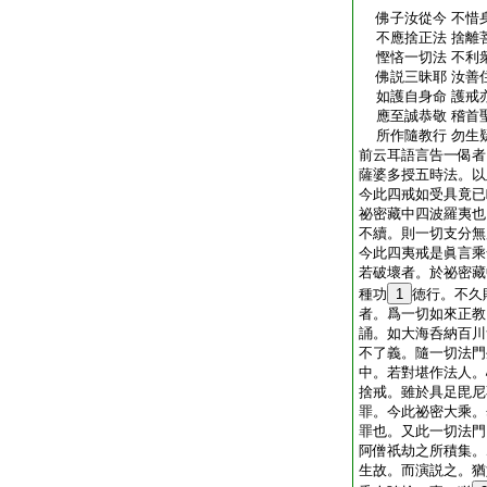
佛子汝從今 不惜
不應捨正法 捨離
慳悋一切法 不利
佛説三昧耶 汝善
如護自身命 護戒
應至誠恭敬 稽首
所作隨教行 勿生
前云耳語言告一偈者
薩婆多授五時法。以
今此四戒如受具竟已
祕密藏中四波羅夷也
不續。則一切支分無
今此四夷戒是眞言乘
若破壞者。於祕密藏
種功
1
徳行。不久
者。爲一切如來正教
誦。如大海呑納百川
不了義。隨一切法門
中。若對堪作法人。
捨戒。雖於具足毘尼
罪。今此祕密大乘。
罪也。又此一切法門
阿僧祇劫之所積集。
生故。而演説之。猶