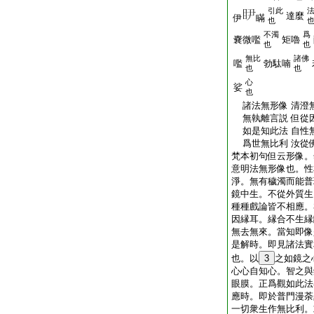
引此
達麼
伊
瞞
也
不濁
爲
嚢微嚂
矩嚕
也
也
無比
諸佛
嚂
勃駄喃
也
也
心
娑
也
諸法無形像 清澄
無執離言説 但從
如是知此法 自性
爲世無比利 汝從
梵本初句但云形像。
意明法無形像也。性
淨。無有穢濁而能普
鏡中生。不從外質生
種種戲論皆不相應。
因縁耳。縁合不生縁
無去無來。當知即像
是解時。即見諸法實
也。以
3
之如鏡之
心心自知心。智之與
眼膜。正爲觀如此法
應時。即於普門漫荼
一切衆生作無比利。