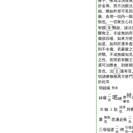
佛子。佛爲汝決除無
於金籌。西方治眼法
細。猶如杵形可長四
藥。各用一頭内一眼
類也。一切衆生心目
智膜
9
翳故。諸法
醫救之。非徒無効而
傷損目瞳。如來方便
如是。如郢匠運斧盡
則不令傷。若豪髮之
所翳。不成無礙知見
之性。世間若有醫王
遇可治際會。則便開
造也。法
1
蓮有盲
切諸佛種種異方便門
於此耳
明鏡偈
梵本
二
微
鉢囉
嚩
合
像也
清淨
輸
駄
阿
也
上
也
無執
二
曩
毘邏必夜
也
合
二
引發
三母嗢婆
嚩
合
也一