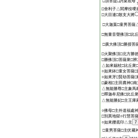
□須菩提□訶栗底母
□舍利子△閻摩歿㗚
□大目連□散支大將
□大迦葉□童男菩薩
□無量音聲佛頂□比
□廣大佛頂□勝授菩
□火聚佛頂□北方勝
□勝佛頂□菩薩衆□辨
△如來錫杖□比丘衆
○如來鉢□童女菩薩
○如來牙□賢劫菩薩
□豪相□主田農神□
△無能勝尊□主象馬
□釋迦牟尼佛□比丘
△無能勝妃□主王庫
○佛母□主外道福處
□別異地獄○行慧菩
○如來鑠底印△主
7
□童男菩薩□主伏藏