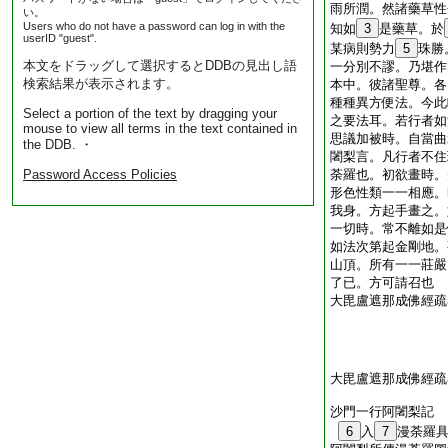
雨所潤。然諸藥草性
い。
Users who do not have a password can log in with the
知如
3
是藥草。於
userID "guest".
某病則勢力
5
珠勝
本文をドラッグして選択するとDDBの見出し語
一分別不謬。乃堪作
検索結果が表示されます。
本中。彼諸聖尊。各
種種異方便法。今此
Select a portion of the text by dragging your
之要法耳。若行者如
mouse to view all terms in the text contained in
思議加被時。自當曲
the DDB. ・
闍梨言。凡行者不住
Password Access Policies
荼羅也。初欲畫時。
形色性類一一相應。
我身。方起手畫之。
一切時。常不離如是
如法次第起金剛地。
山頂。所有一一莊嚴
了已。方可請召也
大毘盧遮那成佛經疏
大毘盧遮那成佛經疏
沙門一行阿闍梨記
6
入
7
漫荼羅