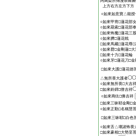
阿闍梨所傳漫荼羅圖
上方右方左方下方
○如來如意寶△能授
○如來甲冑□蓮花部
○如來羂索□蓮花部
□如來怖魔□蓮花三
○如來臍□蓮花戟
□如來馬藏□蓮花尊
○如來脣□金剛蓮□
□如來十力□蓮花輪
○如來牙□蓮花刀□金
□如來大護□蓮花徳
△無所畏大護者
○如來無所畏□大吉
□如來鈴鐸□僧吉祥
○如來商佉□佛吉祥
□如來三昧耶金剛□
○如來正勤□名稱慧
□如來三昧耶□白色
○如來舌△壞諸怖畏
□如來豪相□大勢至