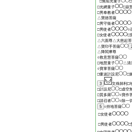
□無垢光童子
□光網童子
□寂
□男奉教者
△寶徳菩薩
□男守衞者
□男使者
○
□女使者
□
△六面尊△大慈起菩
△寶印手菩薩
△降閻摩尊
○救意慧菩薩
□地慧童子
△清
○寶掌菩薩
□優波計設尼
□
3
文殊師利□
□計設尼
□虚空
□質多羅
○寶作
□請召者
○除一
5
○持地菩薩
□女使者
□男使者