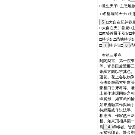
□意生天子□主悉地
□名稱遠聞天子□主
5
□大自在妃并眷
□大自在天并眷屬□
□摩醯首羅子及妃□
□持明妃□悉地持明
□
7
持明仙□
8
悉
右第三重竟
阿闍梨言。第一院東
等。皆是毘盧遮那三
荼羅方圓以辨其色。
蓮花。花上各以物像
商佉鈴鐸羂索甲冑等
豪相口舌牙脣等。准
上圖作連環圓好之相
珠鬘形。如來藏如輪
如來施願當作與願手
持經藏或作説法手。
相應法。作寂然三昧
相。如來頂相具攝一
爲
14
幖幟者。皆
示祕密印者。於金剛