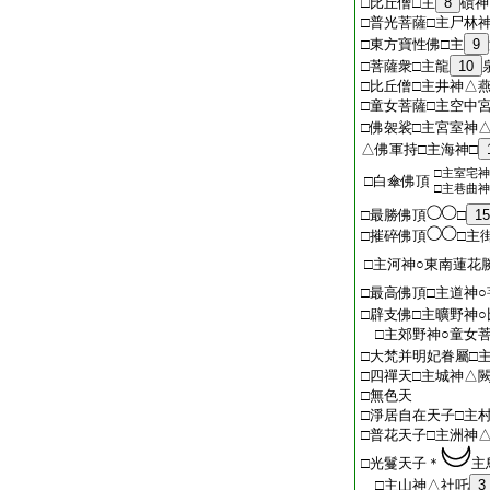
□比丘僧□主
8
磧神
□普光菩薩□主尸林
□東方寶性佛□主
9
□菩薩衆□主龍
10
□比丘僧□主井神△
□童女菩薩□主空中
□佛袈裟□主宮室神
△佛軍持□主海神□
□主室宅神
□白傘佛頂
□主巷曲神
□最勝佛頂
□
15
□摧碎佛頂
□主
□主河神○東南蓮花
□最高佛頂□主道神
□辟支佛□主曠野神
□主郊野神○童女菩
□大梵并明妃眷屬□
□四禪天□主城神△
□無色天
□淨居自在天子□主
□普花天子□主洲神
□光鬘天子＊
主
□主山神△社吒
3