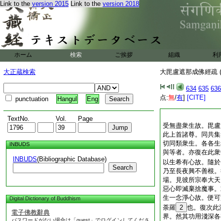
Link to the
version 2015
Link to the
version 2018
ホーム
検索
ご挨拶
組織
利
大正蔵検索
大毘盧遮那成佛經疏 (
634
635
636
点:
無
/
有
]
[CITE]
punctuation
Hangul
Eng
TextNo.
Vol.
Page
受無盡衆生故。毘盧
此上首諸尊。同共集
切同類衆生。各各生
INBUDS
與等者。亦復在此衆
INBUDS
(Bibliographic Database)
以生希有心故。隨於
Search
乃至長夜興不善根。
場。見彼所宗奉大天
惡心即滅棄捨魔事。
生一念淨心故。便可
Digital Dictionary of Buddhism
荼羅
2
也。復次此
電子佛教辭典
界。然其功用淺深各
パスワードがない場合は「guest」でログインしてくださ