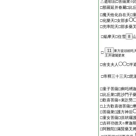
△逝耶后□菩薩衆○
□那羅延并眷屬□比
□魔天他化自在天□
□化樂天□女部多
□兜率陀天□部多藥
□焔摩天□住雪
8
11
東方提頭頼吒
□
王并揵闥婆衆
□舍支夫人
□半
□帝釋三十三天□毘
□童子菩薩□痾吒嚩
□比丘衆□毘沙門子
□歡喜菩薩○束訖勞
□上方歡喜徳菩薩□
□菩薩衆□護方神后
□童女菩薩□倶吠囉
□吉祥功徳天○摩迦
□阿難陀□滿賢藥叉