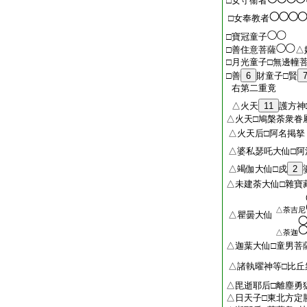
□女守衞者
□女奉教者
□寶冠童子
□善住意菩薩
△
□月光童子□無邊幢
□善
6
財童子□賢
右第二重竟
△火天
11
護方神
△火天□鳩槃荼衆眷
△火天后□阿名掲拏
△婆私瑟吒大仙□阿
△竭伽大仙□戍
2
△未建荼大仙□雜寶
△荼吉尼
△瞿曇大仙
△荼迦
△迦葉大仙□童男菩
△諸執曜神等□比丘
△毘逝耶后□離塵勇
△日天子□東北方定