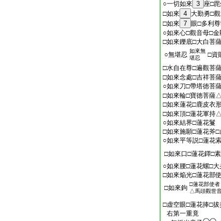
○一切如來
3
座□
□如來
4
大勤勇□觀
□如來
7
眼□多利尊
○如來心□觀音母□金
□如來鑠底□大白菩
如來無
○無堪忍
□資
堪忍
□水自在尊□遍觀菩
□如來念處□吉祥菩
○如來刀□帶塔徳菩
□如來輪□寶徳菩薩
□如來蓮花□鹿皮衣
□如來頂□蓮花軍持
○如來結界□蓮花鬘
□如來施願□蓮花斧
○如來平等説□蓮花
□如來口□蓮花鐸□素
○如來腰□蓮花螺□
□如來焔光□蓮花部
□蓮花部使者
□如來鉤
△馬頭觀世
□虚空眼□蓮花捧□
右第一重竟