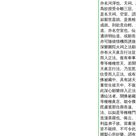
亦名河潬也。天祠。
爲欲授受令離三惡。
是名天祠。空室。謂
寂厭世囂煩。是善根
成就。則欲意自輕。
道。亦名空室也。仙
通持明仙道。或願長
亦可隨彼情機而誘接
深樂圍陀火祠之法願
亦有火天眞言行法旨
而入正法。復有奉事
尊等種種世天。若聞
天眞言行法。乃至毘
信受而入正法。或有
佛祕藏中。具有諸天
量世生彼天中。不復
此深心願樂得入正法
通仙法者。聞佛祕藏
等種種眞言。能令獲
毘盧遮那住壽長遠。
法。以如是等種種門
造漫荼羅也。偈云。
利益弟子故。當畫漫
皆不能得。不可令此
闍梨心所好樂。謂有