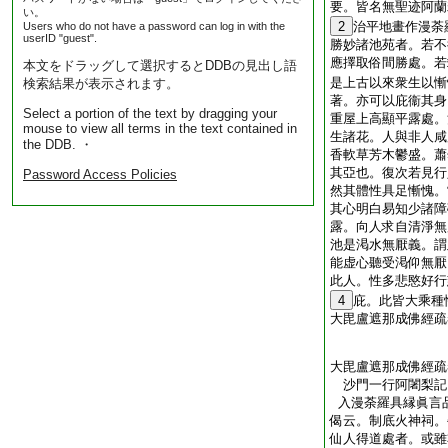
要。皆名無聖迹阿蘭
い。
2
治平地畫作漫荼
Users who do not have a password can log in with the
userID "guest".
勝妙諸池苑者。若不
應擇取俗間勝處。若
本文をドラッグして選択するとDDBの見出し語
是上古以來衆生以慚
検索結果が表示されます。
著。亦可以庇衞其身
Select a portion of the text by dragging your
重屋上高顯平露處。
mouse to view all terms in the text contained in
生諸花。人與非人咸
the DDB. ・
香軟草芳木鬱盛。蕭
其亞也。復次若見行
Password Access Policies
然其體性具足慚愧。
其心明白易知少諸障
露。向人求自清淨無
池是渇水無厭義。謂
能虚心聽受渇仰無厭
此人。性多悲愍好行
4
庇。此皆大乘種
大毘盧遮那成佛經疏
大毘盧遮那成佛經疏
沙門一行阿闍梨
入漫荼羅具縁眞言
偈云。制底火神祠。
仙人得道處者。或雖