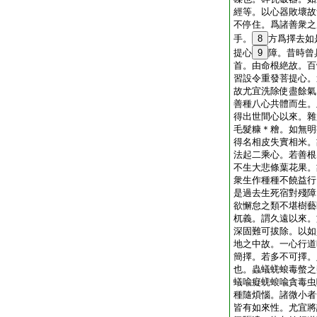
經等。以心器敗壞故
不停住。爲諸善衆之
手。
8
方爲擇去如
提心
9
障。昔時曾
首。由命根絶故。百
習設令重發菩提心。
故尤宜洗除使盡餘氣
善種八心共體而生。
得出世間心以來。雜
毛髮糠＊糩。如無明
得名相皮失實相米。
法起二乘心。若善根
不生大悲條葉花果。
衆生作種種不饒益行
是過去生死宿對殘障
欲懈怠之類不堪樹藝
杌義。謂久遠以來。
深固難可拔除。以如
地之中故。一心行道
簡擇。若多不可擇。
也。蟲蟻蜣蜋毒螫之
蟻喩癡蜣蜋喩貪毒虫
種隨煩惱。諸微小者
皆有如來性。尤宜將