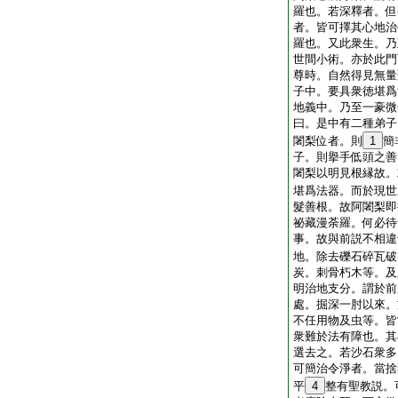
羅也。若深釋者。但
者。皆可擇其心地治
羅也。又此衆生。乃
世間小術。亦於此門
尊時。自然得見無量
子中。要具衆徳堪爲
地義中。乃至一豪微
曰。是中有二種弟子
闍梨位者。則
1
簡
子。則擧手低頭之善
闍梨以明見根縁故。
堪爲法器。而於現世
髮善根。故阿闍梨即
祕藏漫荼羅。何必待
事。故與前説不相違
地。除去礫石碎瓦破
炭。刺骨朽木等。及
明治地支分。謂於前
處。掘深一肘以來。
不任用物及虫等。皆
衆難於法有障也。其
選去之。若沙石衆多
可簡治令淨者。當捨
平
4
整有聖教説。