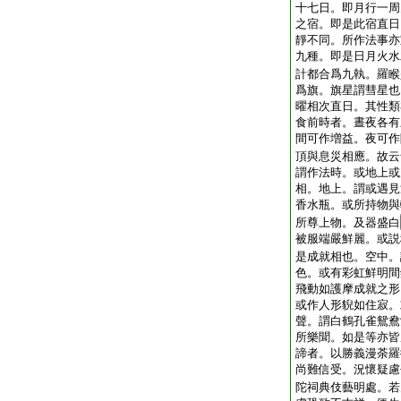
十七日。即月行一周
之宿。即是此宿直日
靜不同。所作法事亦
九種。即是日月火水
計都合爲九執。羅睺
爲旗。旗星謂彗星也
曜相次直日。其性類
食前時者。晝夜各有
間可作増益。夜可作
頂與息災相應。故云
謂作法時。或地上或
相。地上。謂或遇見
香水瓶。或所持物與
所尊上物。及器盛白
被服端嚴鮮麗。或説
是成就相也。空中。
色。或有彩虹鮮明間
飛動如護摩成就之形
或作人形貎如住寂。
聲。謂白鶴孔雀鴛鴦
所樂聞。如是等亦皆
諦者。以勝義漫荼羅
尚難信受。況懷疑慮
陀祠典伎藝明處。若