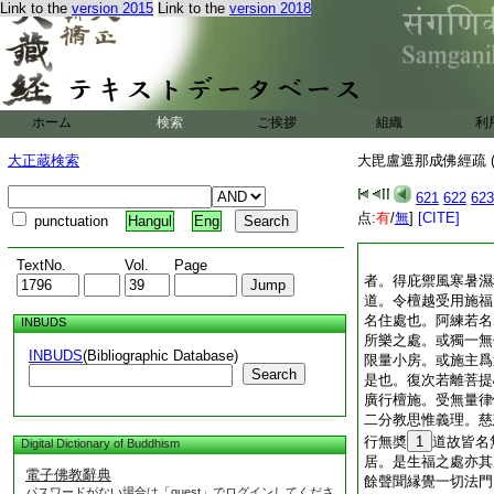
Link to the
version 2015
Link to the
version 2018
ホーム
検索
ご挨拶
組織
利
大正蔵検索
大毘盧遮那成佛經疏 (
621
622
623
点:
有
/
無
]
[CITE]
punctuation
Hangul
Eng
TextNo.
Vol.
Page
者。得庇禦風寒暑濕
道。令檀越受用施福
名住處也。阿練若名
INBUDS
所樂之處。或獨一無
INBUDS
(Bibliographic Database)
限量小房。或施主爲
Search
是也。復次若離菩提
廣行檀施。受無量律
二分教思惟義理。慈
行無奬
1
道故皆名
Digital Dictionary of Buddhism
居。是生福之處亦其
電子佛教辭典
餘聲聞縁覺一切法門
パスワードがない場合は「guest」でログインしてくださ