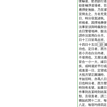
便驅遣。使勿妨行道
欲使極淨道場者。百
應擇使無餘。乃至灌
宜簡去之。方名究竟
日。時分宿直諸執。
祥相者。因擇地事便
法事皆須與時義契合
吉日警發地神。餘法
謂作法當用白分月。
日十三日皆爲吉祥。
十四日十五日
10
功也。定日者。西方
若小月在白分内者。
不堪用也。又暦法通
皆合一小一大。縁日
疾。或時過於平行或
或進退一日。定望或
大抵月望正圓滿時。
半如弦時。亦爲八日
日也時分者。西方暦
時別有名號。如晝日
作事則吉某時則凶某
類。言宿直者。謂二
猶如此間十二次。毎
八足。毎宿均得四足