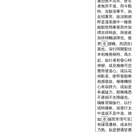
慮恐致不吉祥。便生
者無所不達。而今觀
時。況餘深事乎。由
反招重罪。故須順彼
即是漫荼羅中一種善
能順世間事業而作加
擇吉祥時故。與彼眞
加持得離諸障也。復
界
6
摽幟。所謂良
晨也。深行阿闍梨住
本初種善根時。爲久
起。如行者初發心時
神變。或見種種可悲
覺而發道心。或以花
得歡喜。便即發願希
相感發故。種種機悟
心有寂靜力。或如是
有威猛力。順種種悉
不唐捐不生障礙也。
喩修習瑜伽行。以行
或時微昧。或發行太
中道或不及中道。致
如
8
循照常理可至
有縁境遷移。或未到
乃熟。如是變通皆應