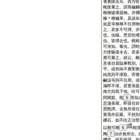
者應除去耳。西方俗
輒便棄之。謂爲穢觸
種種破壞器物。并髑
糠＊糩穢草。及諸灰
如是等種種不任用物
之。若多不可擇。亦
也。虫蟻。梵音吃㗚
虫。皆擇去也。蜣蜋
可准知。毒虫。謂蛇
方便驅遣令去。若多
應可棄之。經云。離
意者自當臨事甄別。
平。或色味不應聖教
純黒則不堪取。而嘗
鹹澁等則不任用。或
滿即不堪。若更填盈
南方則爲下地。但可
阿闍梨。既
5
而知
悲漫荼羅。即當住於
慧甄擇。去無所堪任
實爲作莊嚴。不然則
礫石。如不信正法堅
以難可雕
6
相
陶
7
治亦無所出。
礫也。碎瓦破器。如