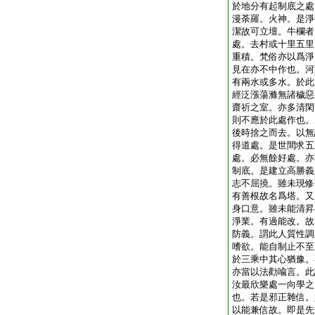
於地分有起制底之處
漫荼羅。火神。是淨
潔故可立壇。牛欄者
處。去村或十里五里
重積。梵俗亦以爲淨
見在亦不中作也。河
有兩水或多水。於此
經泛漲蕩滌無諸穢惡
齋祈之室。亦多清閑
則不應於此處作也。
後時捨之而去。以無
得道處。是世間求五
處。必無餘好處。亦
制底。是建立高勝義
志不屈撓。雖未現修
有善根故名爲塔。又
身口意。雖未能清昇
淨業。有過能改。故
防義。謂此人質性調
嗜欲。能自制止不至
於三乘中其心猶豫。
亦當以法勸喩言。此
汝最欣樂處一向學之
也。若是邪正雜信。
以能兼信故。即是先