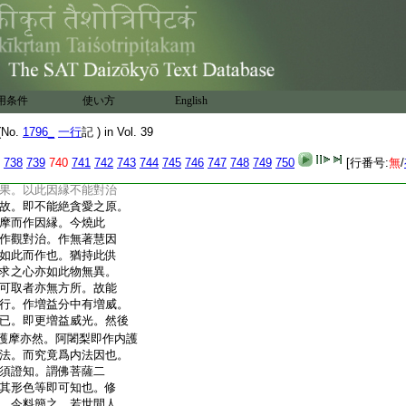
。護摩有二種者。前雖略
別内外護摩也。如兩足
者。外護摩謂作法。除煩
護摩謂。諸佛兩足尊。説
外。息諸境界十二縁生
内護摩而作方便。即是彼
用条件
使い方
English
作此護摩之施而求彼果。
眞理者。答我今無以
No.
1796_
一行
記 ) in Vol. 39
檀那常法。遍施一切貧
燒令盡。有何義也。答然
738
739
740
741
742
743
744
745
746
747
748
749
750
[行番号:
無
/
而有受者。即有希願之
果。以此因縁不能對治
故。即不能絶貪愛之原。
摩而作因縁。今燒此
作觀對治。作無著慧因
如此而作也。猶持此供
求之心亦如此物無異。
可取者亦無方所。故能
行。作増益分中有増威。
已。即更増益威光。然後
護摩亦然。阿闍梨即作内護
法。而究竟爲内法因也。
須證知。謂佛菩薩二
其形色等即可知也。修
。今料簡之。若世間人。