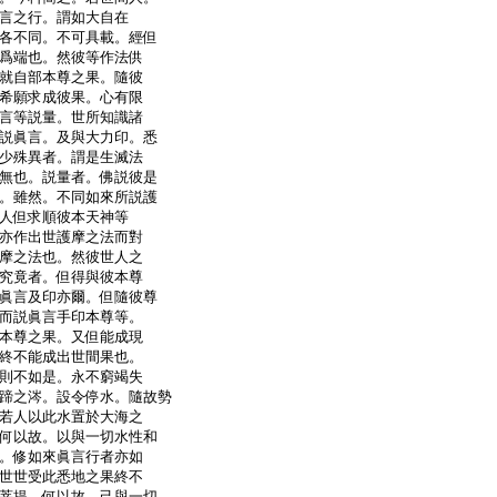
言之行。謂如大自在
各不同。不可具載。經但
爲端也。然彼等作法供
就自部本尊之果。隨彼
希願求成彼果。心有限
言等説量。世所知識諸
説眞言。及與大力印。悉
少殊異者。謂是生滅法
無也。説量者。佛説彼是
。雖然。不同如來所説護
人但求順彼本天神等
亦作出世護摩之法而對
摩之法也。然彼世人之
究竟者。但得與彼本尊
眞言及印亦爾。但隨彼尊
而説眞言手印本尊等。
本尊之果。又但能成現
終不能成出世間果也。
則不如是。永不窮竭失
蹄之涔。設令停水。隨故勢
若人以此水置於大海之
何以故。以與一切水性和
。修如來眞言行者亦如
世世受此悉地之果終不
菩提。何以故。己與一切