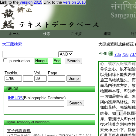
Link to the
version 2015
Link to the
version 2018
察時。諸佛同隨喜也
説護摩之相。今更分
尊所説。護摩有二種
惱隨煩惱等障。二内
二種護摩。所謂内及
等也。然外護摩。與
ホーム
検索
ご挨拶
組織
利
因也。有難者言。今
即是有所希望豈得成
大正蔵検索
大毘盧遮那成佛經疏 (
希求。問若爾何不隨
苦之人。而虚作此焚
735
736
737
凡夫之人。若有所施
punctuation
Hangul
Eng
心。或求反報或希施
希求之心。以不能治
TextNo.
Vol.
Page
以是因縁不能與内護
施正爲絶彼過失。而
而爲内護摩方便。故
INBUDS
物而奉本尊。即知希
一切如薪盡火滅。無
INBUDS
(Bibliographic Database)
與内護摩爲縁也。深
Search
如獻花時。先除垢穢
供養。如
1
是既爾
摩。若淺行人即作外
Digital Dictionary of Buddhism
復次諸尊之別相本性
乘天神上中下。觀察
電子佛教辭典
行眞言復有種種差別
パスワードがない場合は「guest」でログインしてくださ