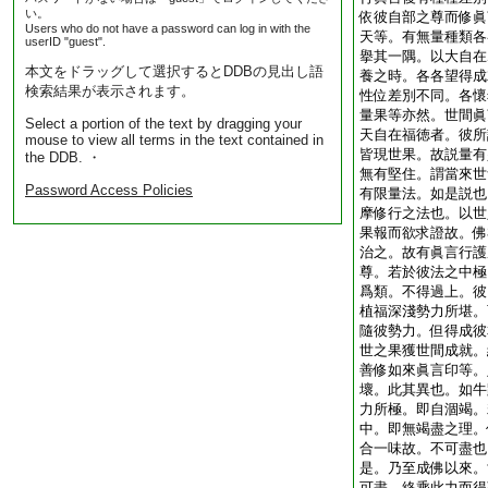
い。
依彼自部之尊而修眞
Users who do not have a password can log in with the
天等。有無量種類各
userID "guest".
擧其一隅。以大自在
本文をドラッグして選択するとDDBの見出し語
養之時。各各望得成
検索結果が表示されます。
性位差別不同。各懷
量果等亦然。世間眞
Select a portion of the text by dragging your
天自在福徳者。彼所
mouse to view all terms in the text contained in
皆現世果。故説量有
the DDB. ・
無有堅住。謂當來世
Password Access Policies
有限量法。如是説也
摩修行之法也。以世
果報而欲求證故。佛
治之。故有眞言行護
尊。若於彼法之中極
爲類。不得過上。彼
植福深淺勢力所堪。
隨彼勢力。但得成彼
世之果獲世間成就。
善修如來眞言印等。
壞。此其異也。如牛
力所極。即自涸竭。
中。即無竭盡之理。
合一味故。不可盡也
是。乃至成佛以來。
可盡。終乘此力而得