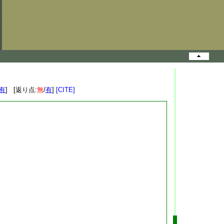
有
] [返り点:
無
/
有
]
[CITE]