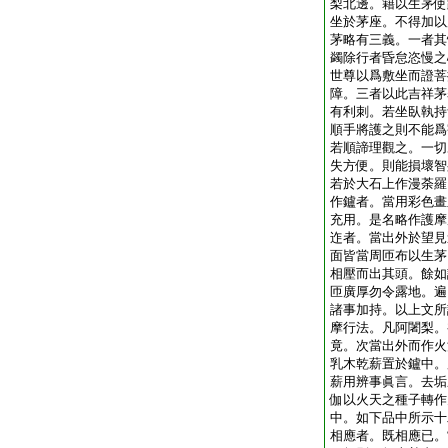
梨北邊。籍以生茅使
坐於茅座。不得加以
茅略有三義。一者其
蠲除行者昏怠恣慢之
世尊以爲敷坐而證菩
障。三者以此吉祥茅
有利刺。若坐臥執持
順手將護之則不能爲
若順諦理觀之。一切
失方便。則能損壞智
若於大石上作漫荼羅
作鑪者。當用彩色畫
充用。是名略作護摩
迮者。當出外於望見
面皆當周匝布以生茅
相壓而出其頭。餘如
匝廣厚勿令露地。遍
諸事加持。以上文所
摩行法。凡阿闍梨。
竟。次當出外而作火
乳木乾薪置於鑪中。
薪用辨事眞言。去垢
伽以火天之種子轉作
中。如下品中所示十
相應者。既相應已。