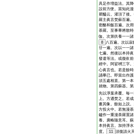
具足作増益法。其降
設前方便。當知此漫
瞿醯云。灌頂了後。
羅主眞言焚蘇百遍。
密酪和飯百遍。次用
荼羅。至事畢將散時
伽。次第供養一一諸
8
八百遍。次以寂
廿一遍。次以一一諸
七遍。然後以本持眞
發遣等法。或復依前
經中。阿娑嚩三字。
心眞言也。若是餘時
誦畢已。即當出作護
須五處相直。第一本
就物。第四蘇器。第
先以淨葉承覆。毎一
上。方迺焚之。若成
畫其像。餘如上説。
方投火中。若無漫荼
鑪作一重漫荼羅置諸
養。廣略隨意耳。蘇
本持眞言。加持淨水
度。
11
須復請火