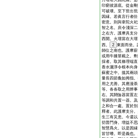
印窮彼源底。從金剛
可破壞。至下世出世
因縁。若眞言行者但
密意。則與韋陀火祀
智之名。庶令淺深二
之右方。護摩具支分
西開。火壇當在大壇
西。
2
東面而坐。
師位之南也。護摩薪
或用牛膝莖截之。劑
採者。取其條理端直
香水灑淨令根本向身
蘇蜜之中。搵其兩頭
量長四節麁如拇指。
用之尤善。其應漫荼
等。各各取之用辨事
右。其閼伽器當置左
等調和共置一器。及
之和合一處。置於別
釋者。此護摩支分。
生三有災患。今還以
切普門身。増益不思
智慧爲火。以是因縁
皆甘嗜。即是義也。