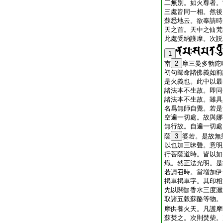
二無別。如火尊者。
三處皆同一相。然後
蘇悉地云。欲奉請時
天之首。天中之仙梵
此處受納護摩。次説
1
南
2
摩三曼多勃陀
初句歸命諸佛義如前
是火義也。此中以最
諸法本不生故。即同
諸法本不生故。雖具
名爲無師自覺。若是
空遍一切處。故與娜
無行故。自遍一切處
薩
3
婆若。是故無
以也加三昧聲。意明
行菩薩道時。皆以如
熾。然正法光明。是
若請召時。當増加伊
掲車掲車字。其印相
先以閼伽香水三度灑
取諸五穀蘇酪等物。
摩供養火天。凡護摩
蘇焚之。次則焚柴。