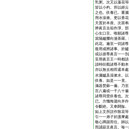
乳粥。次又以蓮花等
皆以小杓。所以經云
之也。供養已。重灑
用水澡漱。更以香花
天置於本座。次當奉
辨眞言去垢作淨。部
心生口言。唯願諸尊
當隔鑪擲向漫荼羅。
此花。遍至一切諸尊
復用成辨諸事。於鑪
或以彼尊眞言一一別
至用眞言王一時都請
請時但觀諸尊不動本
亦以無去相而還本處
水灑鑪及澡漱水。以
供養。如是一一竟。
滿器焚蘇一遍。乃至
百八遍或一千八十遍
諸尊同受供養也。次
已。方懺悔迴向并作
令斷絶。又奉閼伽。
如上文所説作散花等
引一一弟子於護摩處
敬心蹲踞而住。師以
而誦寂災眞言。毎一