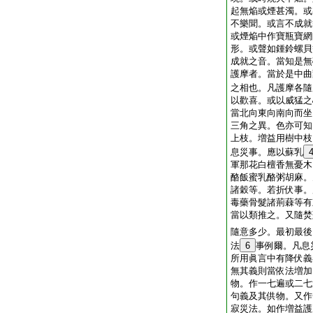
起無焔或煙甚濁。或
不樂聞。或言不成就
或煙焔中作寶瓶寶網
形。或聲如鍾鈴螺貝
成就之音。當知是無
護摩者。當於是中曲
之相也。凡護摩各隨
以歡喜。或以威猛之
當北向東向南向而坐
三角之異。色亦可知
上枝。増益用樹中枝
息災事。應以蘇乳
軍那花白檀香無憂木
酪飯蜜乳酪粥胡麻。
諸穀等。若折伏事。
毒藥骨髮諸荊蕀等有
當以類推之。又隨焚
隨意多少。最初最後
法
6
事例爾。凡息
所用眞言中有降伏義
無其義則當依法増加
物。作一七遍或二七
句義及其供物。又作
寂災法。如作増益護