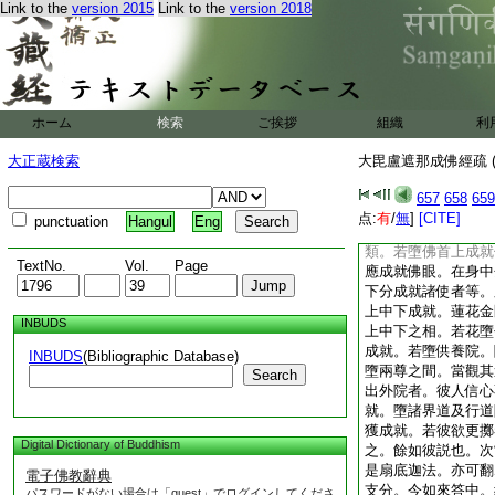
Link to the
version 2015
Link to the
version 2018
知即是行人。往昔因
方便門進趣修行也。
梨應作是言。我某甲
子入。隨其福徳種性
願於此漫荼羅中。示
開面令瞻覩道場。以
ホーム
検索
ご挨拶
組織
利
觀此妙漫荼羅。深生
明尊等同共加護。一
大正蔵検索
大毘盧遮那成佛經疏 (
前。是故堅持三昧耶
習。次令弟子以香花
657
658
659
即於道場授與本眞言
点:
有
/
無
]
[CITE]
punctuation
Hangul
Eng
引餘人入。凡阿闍梨
類。若墮佛首上成就
TextNo.
Vol.
Page
應成就佛眼。在身中
下分成就諸使者等。
上中下成就。蓮花金
INBUDS
上中下之相。若花墮
成就。若墮供養院。
INBUDS
(Bibliographic Database)
墮兩尊之間。當觀其
Search
出外院者。彼人信心
就。墮諸界道及行道
獲成就。若彼欲更擲
Digital Dictionary of Buddhism
之。餘如彼説也。次
是扇底迦法。亦可翻
電子佛教辭典
支分。今如來答中。
パスワードがない場合は「guest」でログインしてくださ