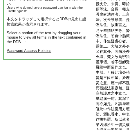
い。
授支分。未竟。即於
Users who do not have a password can log in with the
頂等法。合爲一種支
userID "guest".
護摩依法住者。上言
本文をドラッグして選択するとDDBの見出し語
法。次云護摩者。是
検索結果が表示されます。
依法住。故重言之。
乃至奉請結界等。皆
Select a portion of the text by dragging your
依法住。初自中胎藏
mouse to view all terms in the text contained in
中。作無疑慮心者。
the DDB. ・
爲第二。大壇之外令
Password Access Policies
又在其外。面向漫荼
火壇。梵文故爲密語
護摩壇。若不從師受
羅院中而造作之也。
中胎。可移此壇令稍
皆是三位相望。於理
災之意。應一縁不亂
而觀諸法常寂然。疑
寂然護摩之本意也。
量縱廣一肘。其深半
高亦如是。凡護摩壇
但此中作法當用方壇
塗。灑以香水。中表
作拔折羅。所以然者
業因縁所生一切災横
方壇名大因陀羅。是