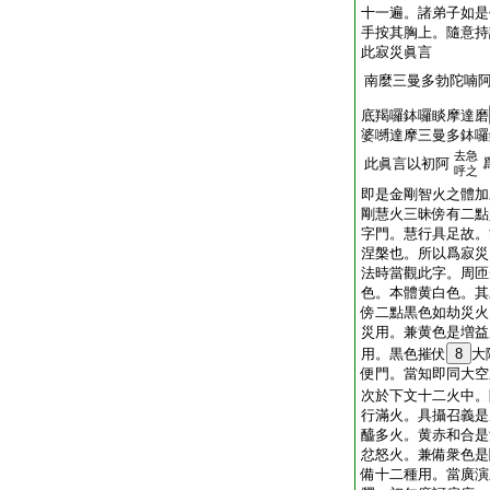
十一遍。諸弟子如是
手按其胸上。隨意持
此寂災眞言
南麼三曼多勃陀喃
底羯囉鉢囉睒摩達磨
婆嚩達摩三曼多鉢囉
去急
此眞言以初阿
呼之
即是金剛智火之體加
剛慧火三昧傍有二點
字門。慧行具足故。
涅槃也。所以爲寂災
法時當觀此字。周匝
色。本體黄白色。其
傍二點黒色如劫災火
災用。兼黄色是増益
用。黒色摧伏
8
大
便門。當知即同大空
次於下文十二火中。
行滿火。具攝召義是
醯多火。黄赤和合是
忿怒火。兼備衆色是
備十二種用。當廣演