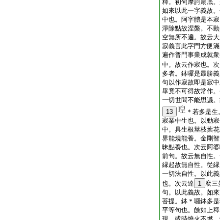
釋。初句摩訶扇底。
如來以此一字義故。
中也。阿字體是本寂
淨除點故涅槃。不動
空無所不遍。故云大
寂義言此字門方便滿
遍作普門事業成就衆
中。故云作寂也。次
多者。鉢囉是最勝義
句以作寂故即是寂中
畢竟不可得故常作。
一切世間不能思議。
13
＊若多是生
寂業中生也。以動寂
中。具生根莖枝葉花
界能燒能養。金剛智
昧點養也。次云阿婆
前句。故云無自性。
縁起故無自性。從縁
一切法自性。以此義
也。次云達
1
麼三
句。以此義故。如來
菩提。鉢＊囉鉢多是
平等句也。餘如上釋
現。或時燒火不燃。