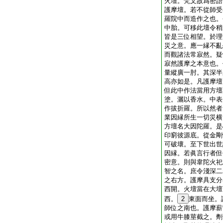
火壇。梵文故爲密語
護摩壇。若不從師受
羅院中而造作之也。
中胎。可移此壇令稍
皆是三位相望。於理
災之意。應一縁不亂
而觀諸法常寂然。疑
寂然護摩之本意也。
量縱廣一肘。其深半
高亦如是。凡護摩壇
但此中作法當用方壇
塗。灑以香水。中表
作拔折羅。所以然者
業因縁所生一切災横
方壇名大因陀羅。是
印窮彼源底。從金剛
可破壞。至下世出世
因縁。若眞言行者但
密意。則與韋陀火祀
智之名。庶令淺深二
之右方。護摩具支分
西開。火壇當在大壇
西。
2
東面而坐。
師位之南也。護摩薪
或用牛膝莖截之。劑