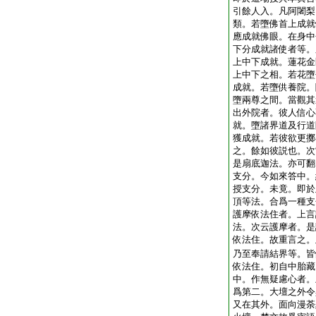
引餘人入。凡阿闍梨
類。若墮佛首上成就
應成就佛眼。在身中
下分成就諸使者等。
上中下成就。蓮花金
上中下之相。若花墮
成就。若墮供養院。
墮兩尊之間。當觀其
出外院者。彼人信心
就。墮諸界道及行道
獲成就。若彼欲更擲
之。餘如彼説也。次
是扇底迦法。亦可翻
支分。今如來答中。
授支分。未竟。即於
頂等法。合爲一種支
護摩依法住者。上言
法。次云護摩者。是
依法住。故重言之。
乃至奉請結界等。皆
依法住。初自中胎藏
中。作無疑慮心者。
爲第二。大壇之外令
又在其外。面向漫荼