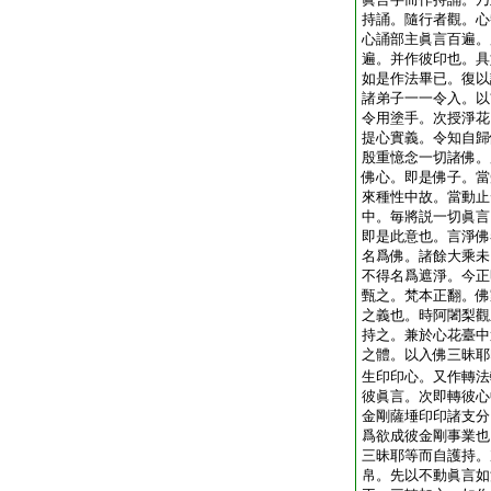
持誦。隨行者觀。心
心誦部主眞言百遍。
遍。并作彼印也。具
如是作法畢已。復以
諸弟子一一令入。以
令用塗手。次授淨花
提心實義。令知自歸
殷重憶念一切諸佛。
佛心。即是佛子。當
來種性中故。當動止
中。毎將説一切眞言
即是此意也。言淨佛
名爲佛。諸餘大乘未
不得名爲遮淨。今正
甄之。梵本正翻。佛
之義也。時阿闍梨觀
持之。兼於心花臺中
之體。以入佛三昧耶
生印印心。又作轉法
彼眞言。次即轉彼心
金剛薩埵印印諸支分
爲欲成彼金剛事業也
三昧耶等而自護持。
帛。先以不動眞言如