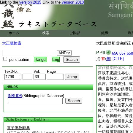
Link to the
version 2015
Link to the
version 2018
來即用不動尊。或以
間毎持誦時。即如法
夜。更劑金剛線内具
處。當於漫荼羅外。
界相通。并置所出入
剛線圍斷者。至護摩
ホーム
検索
ご挨拶
組織
利
門之所擧上金剛線。
時。但當於本座處如
大正蔵検索
大毘盧遮那成佛經疏 (
而結周界者。亦皆成
故。界破或種種魔事
656
657
658
護。若欲令一切時無
点:
有
/
無
]
[CITE]
punctuation
Hangul
Eng
皆先用大護護之。後
當作禮奉閼伽水。以
TextNo.
Vol.
Page
淨以不思議法界心。
香眞言持之。次第供
眞言。或通或別。或
INBUDS
爾。復當作心供養法
剛阿利沙吟諷讃歎。
INBUDS
(Bibliographic Database)
食。據圖。於東門外
Search
㗚何。是魅鬼著人者
疫者。北門外施荼吉
位。然瞿醯云。皆是
Digital Dictionary of Buddhism
血肉者。種種非人之
者。及以心所念著。
電子佛教辭典
一切縁漫茶羅供養之
パスワードがない場合は「guest」でログインしてくださ