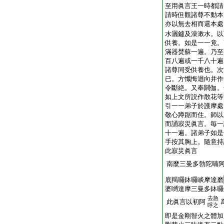
至用眞言王一時都請
請時但觀諸尊不動本
亦以無去相而還本處
水灑鑪及澡漱水。以
供養。如是一一竟。
滿器焚蘇一遍。乃至
百八遍或一千八十遍
諸尊同受供養也。次
已。方懺悔迴向并作
令斷絶。又奉閼伽。
如上文所説作散花等
引一一弟子於護摩處
敬心蹲踞而住。師以
而誦寂災眞言。毎一
十一遍。諸弟子如是
手按其胸上。隨意持
此寂災眞言
南麼三曼多勃陀喃
底羯囉鉢囉睒摩達磨
婆嚩達摩三曼多鉢囉
去急
此眞言以初阿
呼之
即是金剛智火之體加