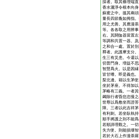
採者。取其條理端直
香水灑淨令根本向身
蘇蜜之中。搵其兩頭
量長四節麁如拇指。
用之尤善。其應漫荼
等。各各取之用辨事
右。其閼伽器當置左
等調和共置一器。及
之和合一處。置於別
釋者。此護摩支分。
生三有災患。今還以
切普門身。増益不思
智慧爲火。以是因縁
皆甘嗜。即是義也。
梨北邊。籍以生茅使
坐於茅座。不得加以
茅略有三義。一者其
蠲除行者昏怠恣慢之
世尊以爲敷坐而證菩
障。三者以此吉祥茅
有利刺。若坐臥執持
順手將護之則不能爲
若順諦理觀之。一切
失方便。則能損壞智
若於大石上作漫荼羅