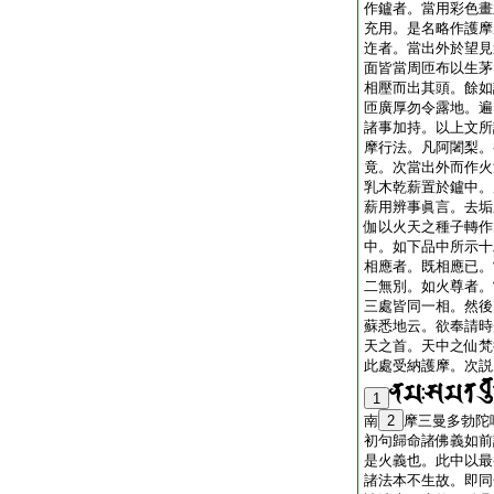
作鑪者。當用彩色畫
充用。是名略作護摩
迮者。當出外於望見
面皆當周匝布以生茅
相壓而出其頭。餘如
匝廣厚勿令露地。遍
諸事加持。以上文所
摩行法。凡阿闍梨。
竟。次當出外而作火
乳木乾薪置於鑪中。
薪用辨事眞言。去垢
伽以火天之種子轉作
中。如下品中所示十
相應者。既相應已。
二無別。如火尊者。
三處皆同一相。然後
蘇悉地云。欲奉請時
天之首。天中之仙梵
此處受納護摩。次説
1
南
2
摩三曼多勃陀
初句歸命諸佛義如前
是火義也。此中以最
諸法本不生故。即同