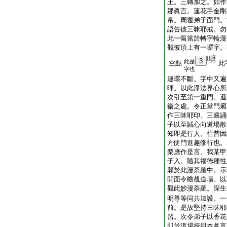
王。三轉加之。如作
那眞言。蓮花手金剛
帛。周覆弟子面門。
語告彼三昧耶戒。勿
此一偈當於轉字輪漫
觀彼頂上有一囉字。
3
此是
空點
此
字也
連環不斷。字中又遍
暉。以此淨法界心所
次引至第一重門。遜
衞之處。令正當門廂
作三昧耶印。三遍誦
子以至誠心向道場散
知即是行人。往昔因
方便門進趣修行也。
梨應作是言。我某甲
子入。隨其福徳種性
願於此漫荼羅中。示
開面令瞻覩道場。以
觀此妙漫荼羅。深生
明尊等同共加護。一
前。是故堅持三昧耶
習。次令弟子以香花
即於道場授與本眞言