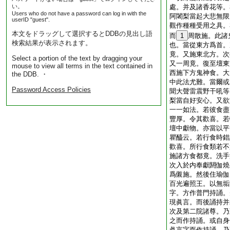
い。
處。并及諸香花等。
Users who do not have a password can log in with the
阿闍梨當起大悲無限
userID "guest".
觀作種種受用之具。
本文をドラッグして選択するとDDBの見出し語
而
1
周散施。此諸
検索結果が表示されます。
也。當從東方爲首。
竟。又施東北方。次
Select a portion of the text by dragging your
又一周竟。復至壇東
mouse to view all terms in the text contained in
西施下方鬼神食。大
the DDB. ・
中此法尤難。當爾或
Password Access Policies
聞大聲雷震野干吼等
梨當自好安心。又欲
一一如法。若彼食盡
豐厚。令其歡喜。若
壇中獻物。亦當以平
瞿醯云。若行食時錯
歡喜。所行食類若不
施諸方食都竟。洗手
次入於内奉獻閼伽燒
爲儭施。然後住瑜伽
百光遍照王。以無垢
字。方作普門持誦。
現眞言。而後誦持并
次及第二院諸尊。乃
之而作持誦。或自身
眞言字而作持誦。乃