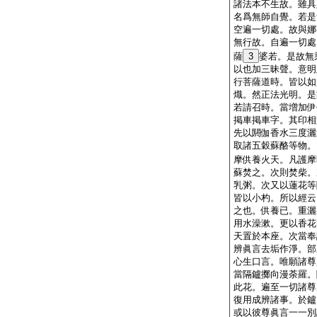
諸法本不生故。雖具
名爲無師自覺。若是
空遍一切處。故與娜
無行故。自遍一切處
薩
3
婆若。是故無
以也加三昧聲。意明
行菩薩道時。皆以如
熾。然正法光明。是
若請召時。當増加伊
掲車掲車字。其印相
先以閼伽香水三度灑
取諸五穀蘇酪等物。
摩供養火天。凡護摩
蘇焚之。次則焚柴。
乳粥。次又以蓮花等
皆以小杓。所以經云
之也。供養已。重灑
用水澡漱。更以香花
天置於本座。次當奉
辨眞言去垢作淨。部
心生口言。唯願諸尊
當隔鑪擲向漫荼羅。
此花。遍至一切諸尊
復用成辨諸事。於鑪
或以彼尊眞言一一別