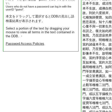
い。
足本不生故。成法性
Users who do not have a password can log in with the
本不生故。成佛自然
userID "guest".
故。到於六度彼岸。
本文をドラッグして選択するとDDBの見出し語
七種無師覺寶。知四
検索結果が表示されます。
慈悲喜捨。知十八種
心量不與一切衆生共
Select a portion of the text by dragging your
在説之。復次如此經
mouse to view all terms in the text contained in
無我。乃至證寂然界
the DDB. ・
本不生故。明種種法
Password Access Policies
當約諸蘊本不生。故
頼耶。乃至覺心前後
影像本不生。故明種
時。當約淨菩提心本
至如來地。當約大悲
義明種種法門。如阿
門等皆應廣説。如一
一成立皆應廣説。復
一字攝菩提心等種種
止觀等種種二法門。
種三法門也。或以四
門。或以五字攝根力
字攝六度等種種六法
提寶等種種七法門。
種種八法門。或以九
門。或以十字攝十力