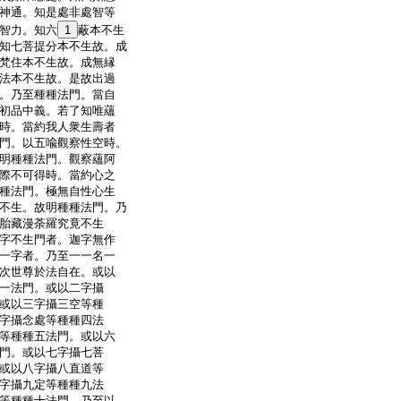
神通。知是處非處智等
智力。知六
1
蔽本不生
知七菩提分本不生故。成
梵住本不生故。成無縁
法本不生故。是故出過
。乃至種種法門。當自
初品中義。若了知唯蘊
時。當約我人衆生壽者
門。以五喩觀察性空時。
明種種法門。觀察蘊阿
際不可得時。當約心之
種法門。極無自性心生
不生。故明種種法門。乃
胎藏漫荼羅究竟不生
字不生門者。迦字無作
一字者。乃至一一名一
次世尊於法自在。或以
一法門。或以二字攝
或以三字攝三空等種
字攝念處等種種四法
等種種五法門。或以六
門。或以七字攝七菩
或以八字攝八直道等
字攝九定等種種九法
等種種十法門。乃至以