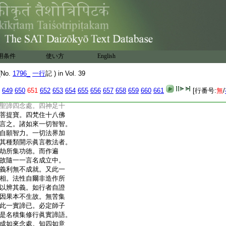
示悟衆生。若行者於此
爲生滅更増心垢。則非
世尊。以未來世衆生鈍
即俗而眞。是故慇懃指
如來眞言道。謂加持此書
語言實義。是故如來即
用条件
使い方
English
。若出法性外。別有世
謬見。都無實體可求。而
No.
1796_
一行
記 ) in Vol. 39
則隨於顛倒。非眞言也。
以何法加持耶。故佛次
649
650
651
652
653
654
655
656
657
658
659
660
661
[行番号:
無
/
百千倶胝那庾多劫。積
聖諦四念處。四神足十
菩提寶。四梵住十八佛
言之。諸如來一切智智。
自願智力。一切法界加
其種類開示眞言教法者。
劫所集功徳。而作遍
故隨一一言名成立中。
義利無不成就。又此一
相。法性自爾非造作所
以辨其義。如行者自證
因果本不生故。無苦集
此一實諦已。必定師子
是名積集修行眞實諦語。
成如來念處。知四如意