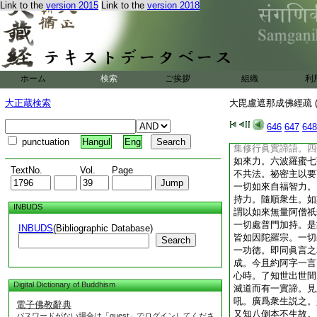
Link to the
version 2015
Link to the
version 2018
説。而但以佛之知見
眞言十喩中。妄見有
如來之本意也。復次
根故。迷於二諦不知
事。言祕密主。云何
寫文字。以世間文字
ホーム
検索
ご挨拶
組織
利
以眞言實義而加持之
間文字者。即是妄心
大正蔵検索
大毘盧遮那成佛經疏 (
佛以神力加持之。是
已知所加持處。如來
646
647
648
言祕密主。如來無量
punctuation
Hangul
Eng
集修行眞實諦語。四
如來力。六波羅蜜七
TextNo.
Vol.
Page
不共法。祕密主以要
一切如來自福智力。
持力。隨順衆生。如
INBUDS
謂以如來無量阿僧祇
一切處普門加持。是
INBUDS
(Bibliographic Database)
皆如因陀羅宗。一切
Search
一功徳。即同眞言之
成。今且約阿字一言
心時。了知世出世間
Digital Dictionary of Buddhism
滅道而有一實諦。見
吼。廣爲衆生説之。
電子佛教辭典
又知八倒本不生故。
パスワードがない場合は「guest」でログインしてくださ