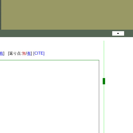
有
] [返り点:
無
/
有
]
[CITE]