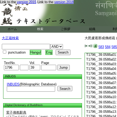
Link to the
version 2015
Link to the
version 2018
T1796_.39.0587c19
T1796_.39.0587c20
T1796_.39.0587c21
T1796_.39.0587c22
T1796_.39.0587c23
T1796_.39.0587c24
ホーム
検索
ご挨拶
組織
利
T1796_.39.0587c25
T1796_.39.0587c26
大正蔵検索
大毘盧遮那成佛經疏 (
T1796_.39.0587c27
T1796_.39.0587c28
583
584
585
T1796_.39.0587c29
punctuation
Hangul
Eng
T1796_.39.0588a01
T1796_.39.0588a02
TextNo.
Vol.
Page
T1796_.39.0588a03
T1796_.39.0588a04
T1796_.39.0588a05
INBUDS
T1796_.39.0588a06
T1796_.39.0588a07
INBUDS
(Bibliographic Database)
T1796_.39.0588a08
Search
T1796_.39.0588a09
T1796_.39.0588a10
T1796_.39.0588a11
Digital Dictionary of Buddhism
T1796_.39.0588a12
T1796_.39.0588a13
電子佛教辭典
T1796_.39.0588a14
パスワードがない場合は「guest」でログインしてくださ