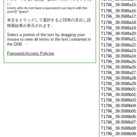
い。
T1796_.39.0588a15
Users who do not have a password can log in with the
T1796_.39.0588a16
userID "guest".
T1796_.39.0588a17
本文をドラッグして選択するとDDBの見出し語
T1796_.39.0588a18
検索結果が表示されます。
T1796_.39.0588a19
T1796_.39.0588a20
Select a portion of the text by dragging your
T1796_.39.0588a21
mouse to view all terms in the text contained in
the DDB. ・
T1796_.39.0588a22
T1796_.39.0588a23
Password Access Policies
T1796_.39.0588a24
T1796_.39.0588a25
T1796_.39.0588a26
T1796_.39.0588a27
T1796_.39.0588a28
T1796_.39.0588a29
T1796_.39.0588b01
T1796_.39.0588b02
T1796_.39.0588b03
T1796_.39.0588b04
T1796_.39.0588b05
T1796_.39.0588b06
T1796_.39.0588b07
T1796_.39.0588b08
T1796_.39.0588b09