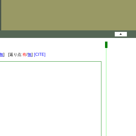
無
] [返り点:
有
/
無
]
[CITE]