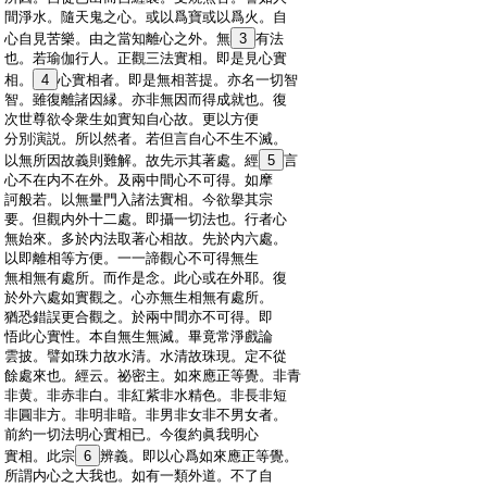
:
間淨水。隨天鬼之心。或以爲寶或以爲火。自
:
心自見苦樂。由之當知離心之外。無
3
有法
:
也。若瑜伽行人。正觀三法實相。即是見心實
:
相。
4
心實相者。即是無相菩提。亦名一切智
:
智。雖復離諸因縁。亦非無因而得成就也。復
:
次世尊欲令衆生如實知自心故。更以方便
:
分別演説。所以然者。若但言自心不生不滅。
:
以無所因故義則難解。故先示其著處。經
5
言
:
心不在内不在外。及兩中間心不可得。如摩
:
訶般若。以無量門入諸法實相。今欲擧其宗
:
要。但觀内外十二處。即攝一切法也。行者心
:
無始來。多於内法取著心相故。先於内六處。
:
以即離相等方便。一一諦觀心不可得無生
:
無相無有處所。而作是念。此心或在外耶。復
:
於外六處如實觀之。心亦無生相無有處所。
:
猶恐錯誤更合觀之。於兩中間亦不可得。即
:
悟此心實性。本自無生無滅。畢竟常淨戲論
:
雲披。譬如珠力故水清。水清故珠現。定不從
:
餘處來也。經云。祕密主。如來應正等覺。非青
:
非黄。非赤非白。非紅紫非水精色。非長非短
:
非圓非方。非明非暗。非男非女非不男女者。
:
前約一切法明心實相已。今復約眞我明心
:
實相。此宗
6
辨義。即以心爲如來應正等覺。
:
所謂内心之大我也。如有一類外道。不了自