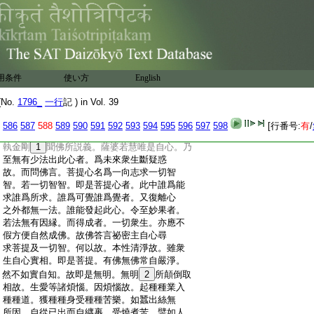
:
者。不得觀生滅。若生滅實。不生滅不實。若不
:
生滅實。生滅不實。如是等諸觀皆爾。以如是
:
淨菩提心。出過諸觀離衆相故。於一切法得
:
無罣礙。譬如虚空之相亦無相故。萬像皆悉
:
依空。空無所依。如是萬法皆依淨心。淨心適
:
無所依。即此諸法。亦復如菩提相。所謂淨虚
用条件
使い方
English
:
空相。故經復云。祕密主諸法無相謂虚空相
:
也。爾時金剛手復白佛言。世尊誰尋求一切
No.
1796_
一行
記 ) in Vol. 39
:
智。誰爲菩提成正覺者。誰發起彼一切智智。
:
佛言。祕密主自心尋求菩提及一切智。何以
586
587
588
589
590
591
592
593
594
595
596
597
598
[行番号:
有
/
:
故。本性清淨故。乃至無量功徳皆悉成就。時
:
執金剛
1
聞佛所説義。薩婆若慧唯是自心。乃
:
至無有少法出此心者。爲未來衆生斷疑惑
:
故。而問佛言。菩提心名爲一向志求一切智
:
智。若一切智智。即是菩提心者。此中誰爲能
:
求誰爲所求。誰爲可覺誰爲覺者。又復離心
:
之外都無一法。誰能發起此心。令至妙果者。
:
若法無有因縁。而得成者。一切衆生。亦應不
:
假方便自然成佛。故佛答言祕密主自心尋
:
求菩提及一切智。何以故。本性清淨故。雖衆
:
生自心實相。即是菩提。有佛無佛常自嚴淨。
:
然不如實自知。故即是無明。無明
2
所顛倒取
:
相故。生愛等諸煩惱。因煩惱故。起種種業入
:
種種道。獲種種身受種種苦樂。如蠶出絲無
:
所因。自從已出而自纒裹。受燒煮苦。譬如人