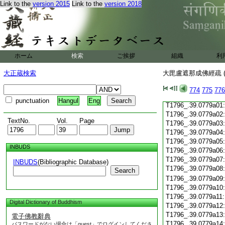
Link to the
version 2015
Link to the
version 2018
T1796_.39.0778c19
T1796_.39.0778c20
T1796_.39.0778c21
T1796_.39.0778c22
T1796_.39.0778c23
T1796_.39.0778c24
ホーム
検索
ご挨拶
組織
利
T1796_.39.0778c25
T1796_.39.0778c26
大正蔵検索
大毘盧遮那成佛經疏 (
T1796_.39.0778c27
T1796_.39.0778c28
774
775
776
T1796_.39.0778c29
punctuation
Hangul
Eng
T1796_.39.0779a01
T1796_.39.0779a02
TextNo.
Vol.
Page
T1796_.39.0779a03
T1796_.39.0779a04
T1796_.39.0779a05
INBUDS
T1796_.39.0779a06
T1796_.39.0779a07
INBUDS
(Bibliographic Database)
T1796_.39.0779a08
Search
T1796_.39.0779a09
T1796_.39.0779a10
T1796_.39.0779a11
Digital Dictionary of Buddhism
T1796_.39.0779a12
T1796_.39.0779a13
電子佛教辭典
T1796_.39.0779a14
パスワードがない場合は「guest」でログインしてくださ