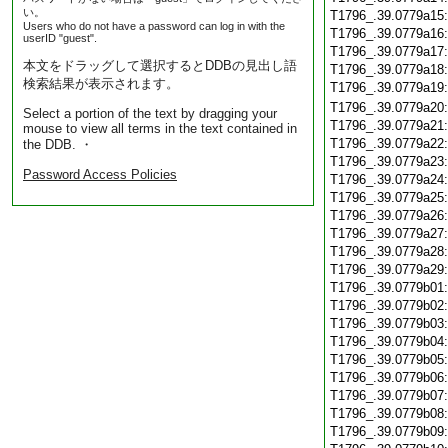
い。
T1796_.39.0779a15
Users who do not have a password can log in with the
T1796_.39.0779a16
userID "guest".
T1796_.39.0779a17
本文をドラッグして選択するとDDBの見出し語
T1796_.39.0779a18
検索結果が表示されます。
T1796_.39.0779a19
T1796_.39.0779a20
Select a portion of the text by dragging your
T1796_.39.0779a21
mouse to view all terms in the text contained in
T1796_.39.0779a22
the DDB. ・
T1796_.39.0779a23
Password Access Policies
T1796_.39.0779a24
T1796_.39.0779a25
T1796_.39.0779a26
T1796_.39.0779a27
T1796_.39.0779a28
T1796_.39.0779a29
T1796_.39.0779b01
T1796_.39.0779b02
T1796_.39.0779b03
T1796_.39.0779b04
T1796_.39.0779b05
T1796_.39.0779b06
T1796_.39.0779b07
T1796_.39.0779b08
T1796_.39.0779b09