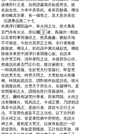
:
諸佛所行之道。自然證處我亦如是而去。故
:
名如去也。大本中具答此。各有百餘偈。傳法
:
者但略其宗要。各一偈答之。其大意亦具也
:
次護摩品第二十七
:
外典淨行圍陀論中。有火祠之法。然大乘眞
:
言門亦有火法。所以爾
2
者。爲攝伏一類故。
:
以言韋陀事而攝伏之。然其義趣。猶如天地
:
不可相並。今欲分其邪正之相。令行者無復
:
餘疑故。傳法人。於此品中廣出縁起也。佛欲
:
除彼未來世中諸淨行者我慢心故。自説本
:
生作梵王時。演外韋陀之法。令彼邪宗心伏。
:
然後説此眞言門正行也。復次祕密主。往昔
:
一時我爲菩薩。住於梵天行菩薩行。即是梵
:
住此梵天也。時梵天問之。大梵欲知火有幾
:
種。時我如是説言。謂對彼作如是説也。彼火
:
名我慢自然。次梵天子所生火。名簸嚩句。是
:
世間最初之火。謂我先世行菩薩道時。示作
:
梵王。爾時有諸梵行學者。而來問我。火祠之
:
法有幾種火。我具説之。今成正覺。乃證前説
:
爲非今説爲正。是故行者。當從今正行之火
:
法。不宜用先虚妄不正之法也。以下次列邪
:
宗火祠之法。皆是韋陀典中所明也。先説火
:
神之本。最初是大梵王。以彼有如是計一切
:
皆從我生。有如是我慢故。又計自説常故。得