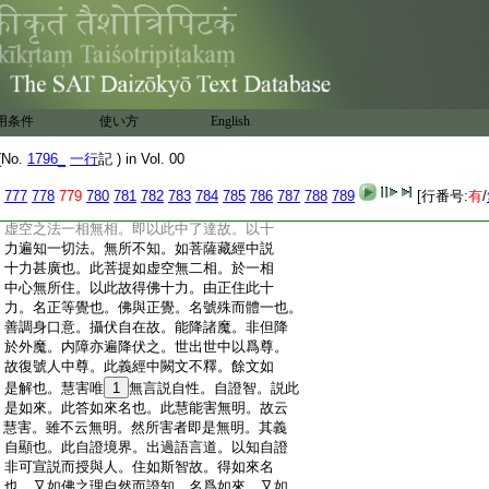
:
相無分別。又虚空無相而衆徳所依。萬像依
:
之而立。菩提亦如是。畢竟無相無分別。而具
:
一切功徳也。於如實相欲求證達。是名菩提
:
也。次釋佛義。十地得成。自在善通達。知法
:
空如幻。此一切同趣行。知一切世間於佛得
:
名。此答佛義也。謂滿足十地自在通達。於一
用条件
使い方
English
:
一地中。皆善通達而得自在。了知諸法同於
:
空幻。又知衆生深心所行各各趣向。以有斯
No.
1796_
一行
記 ) in Vol. 00
:
徳故。一切世間號之爲佛。佛之名字因斯而
:
起也。虚空相法。無二唯一相。十力佛是名正
777
778
779
780
781
782
783
784
785
786
787
788
789
[行番号:
有
/
:
覺號。亦釋佛義也。前但云知法空如幻。今云
:
虚空之法一相無相。即以此中了達故。以十
:
力遍知一切法。無所不知。如菩薩藏經中説
:
十力甚廣也。此菩提如虚空無二相。於一相
:
中心無所住。以此故得佛十力。由正住此十
:
力。名正等覺也。佛與正覺。名號殊而體一也。
:
善調身口意。攝伏自在故。能降諸魔。非但降
:
於外魔。内障亦遍降伏之。世出世中以爲尊。
:
故復號人中尊。此義經中闕文不釋。餘文如
:
是解也。慧害唯
1
無言説自性。自證智。説此
:
是如來。此答如來名也。此慧能害無明。故云
:
慧害。雖不云無明。然所害者即是無明。其義
:
自顯也。此自證境界。出過語言道。以知自證
:
非可宣説而授與人。住如斯智故。得如來名
:
也。又如佛之理自然而證知。名爲如來。又如