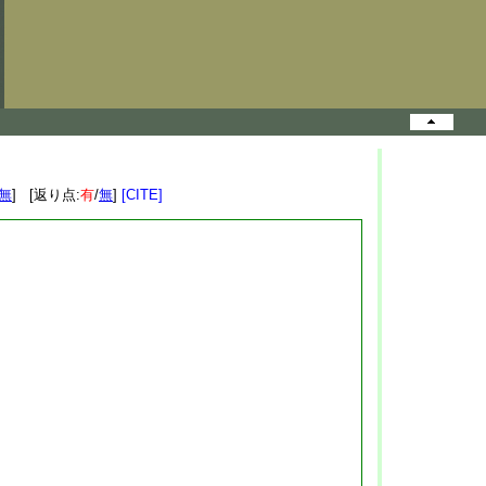
無
] [返り点:
有
/
無
]
[CITE]