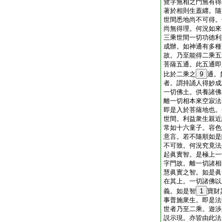
覽字無相之門無有得
著於相則生蓋纒。隨
世間悉地尚不可得。
尚無得理。何況如來
三乘世間一切功徳利
成辦。如神通有多種
故。乃至能得二乘五
菩薩五通。此五通即
比於二乘之
9
通。
者。謂持誦人得妙成
一切佛土。供養諸佛
離一切相本來空寂法
即是入於菩薩地也。
世間。利益衆生親近
常如十六童子。容色
意言。若不隨順如是
不可致。何況究竟法
起眞實智。是極上一
字門故。離一切諸相
慧眞實之智。如是眞
在其上。一切諸佛以
義。如是智
1
寶財
事普施衆生。即是法
世者乃至二乘。遊渉
説示現。亦皆由此法