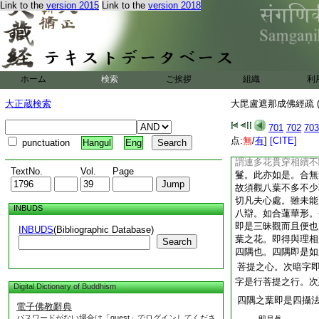
Link to the
version 2015
Link to the
version 2018
當引央掘不盜戒義。
名無相不可示現。以
諸佛爲化眞言行菩薩
心而作方便。亦不作
處。即是凡夫
9
内
也。將學觀者。亦於
ホーム
検索
ご挨拶
組織
利
何。一切衆生此心即
能令開敷故。爲諸煩
大正蔵検索
大毘盧遮那成佛經疏 (
能自了其心如實之相
處。作八葉蓮華觀。
701
702
703
上。思想阿字而在其
点:
無
/
有
]
[CITE]
punctuation
Hangul
Eng
光四散而合爲鬘。猶
謂連多花貫穿相續不
TextNo.
Vol.
Page
鬘。此亦如是。合無
故須觀八葉不多不少
切凡夫心處。雖未能
INBUDS
八辯。如合蓮華形。
即是三昧觀而且便也
INBUDS
(Bibliographic Database)
葉之花。即得與理相
Search
四隅也。四隅即是如
菩提之心。次暗字
字是行菩提之行。次
Digital Dictionary of Buddhism
四隅之葉即是四攝
電子佛教辭典
パスワードがない場合は「guest」でログインしてくださ