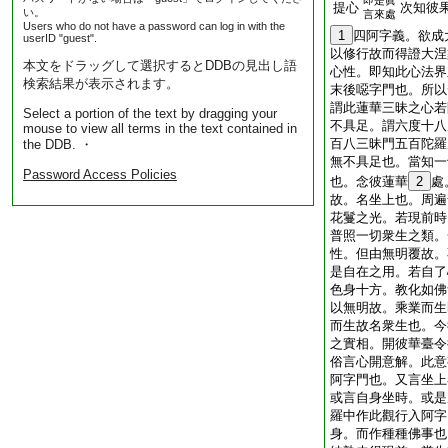
即是眞
提心
次知彼
い。
言來處
Users who do not have a password can log in with the
1
四阿字義。欲成
userID "guest".
以修行故而得證大涅
本文をドラッグして選択するとDDBの見出し語
心性。即知此心法界
検索結果が表示されます。
末後噁字門也。所以
謂此蓮華三昧之心若
Select a portion of the text by dragging your
不具足。謂六度十八
mouse to view all terms in the text contained in
百八三昧門五百陀羅
the DDB. ・
無不具足也。當知一
Password Access Policies
也。念彼蓮華
2
處
故。名坐上也。周遍
花鬘之光。若現前時
普照一切衆生之類。
性。但由無明覆故。
是自在之用。若自了
色身十方。教化如佛
以無明故。乘業而生
而生故名衆生也。今
之實相。開彼華臺令
俗言心開意解。此意
阿字門也。又言坐上
或言自身坐時。或是
羅中作此觀行入阿字
身。而作種種佛事也