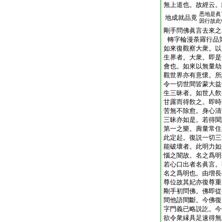
無上道也。故經云。
悉地是眞
地成就品竟
因行故此
剛手問佛眞言去來之
轉字輪漫荼羅行品
如來復觀察大衆。以
生界者。大衆。即是
會也。如來以無量劫
觀世界亦有意懷。所
令一切世間皆蒙大益
生三昧者。如世人飮
甘露而得飮之。即時
苦無不除愈。身心清
三昧亦如是。若得聞
第一之樂。壽量常住
此定起。復説一切三
能破壞者。此明力如
惱之闇故。名之爲明
若心口出者名眞言。
名之爲明也。由増長
尊位故其妃亦復尊重
剛手初問佛。佛即從
間他語間斷。今佛復
字門義已略説訖。今
欲令衆縁具足速得無