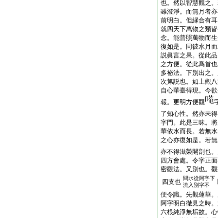
也。然以智慧觀之。
雖澄淨。而無月者亦
前明白。但縁合有耳
就四天下萬物之類皆
念。能普照萬物而生
復如是。同彼水月而
説眞言之果。從此品
之方便。從此爲首也
多祕法。下別出之。
次第説也。如上觀八
自心華臺得現。今欲
報。更明方便觀
了知心性。然亦未得
字門。此是三昧。將
華依水而長。若無水
之心亦復如是。若無
亦不得滋榮開剖也。
四方會處。令字正面
密觀法。又別也。觀
問水從阿字下
四支也
流入別字不
便令識。先觀蓮華。
阿字明白徹見之時。
六根純淨無垢故。心