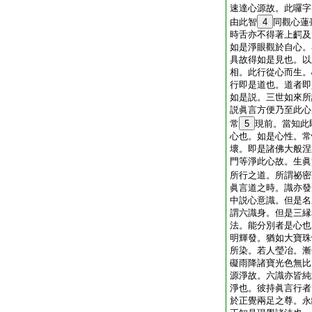
速達心源故。此囉字
由此智
4
同觀心蓮
時舌亦不得著上齶及
如是淨眼觀於自心。
具故得如是見也。以
相。此行從心而生。
行即是道也。道者即
如是説。三世如來所
説眞言方便乃至此心
常
5
現前。當知此
心也。如是心性。常
壞。即是諸佛大般涅
門等淨此心故。生眞
所行之道。所謂祕密
眞言道之時。識亦發
中説心意識。但是名
謂六識身。但是三縁
法。能分別者是心也
明輝發。猶如大寶珠
所染。若人瑩冶。漸
礙雨降諸寶光色無比
源淨故。六識亦皆純
淨也。彼持眞言行者
於正覺兩足之尊。永