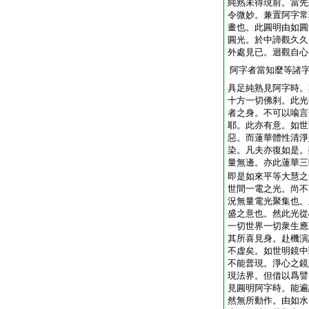
純熟未得現前。當先
令微妙。兼置阿字常
畫也。此圓明由如圓
圓光。於中諦觀久久
外處見已。迴觀自心
阿字者當知麼等諸
具足純熟見阿字時。
十方一切佛刹。此光
者之身。不可以喩言
耶。此亦有意。如世
惡。而蓮華體性清淨
染。凡夫亦復如是。
量無邊。亦此蓮華三
即是如來平等大慧之
世間一電之光。尚不
況無量電光聚集也。
盛之意也。然此光從
一切世界一切衆生應
其所喜見身。赴機演
不虚矣。如世明鏡中
不能普現。淨心之鏡
現法界。但借以爲譬
見圓明阿字時。能遍
然無所動作。由如水