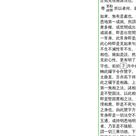
正知見現覺諸法也。
更勘
尊
所以者何。
經釋
如來。無有是處也。
悉地第一成就。所謂
衆多種。或世間或出
成就者。即是出世間
一常身。此常身即是
此心時即是見如來句
不生不滅性常不生。
相也。雖如是説。然
見於心性。更有明了
字也。前於
7
月中
轉此囉字令作覽字。
太曲直。舌亦高下得
此之囉字是相義。上
第一無相之法。諸相
是不堅固法。以此相
即是堅固實相之法。
理相應。即是不死句
之身也。由此覽字方
常身即是一切法空不
五通。成持明悉地明
者。乃至是不隨順。
謂一切三乘功徳。下