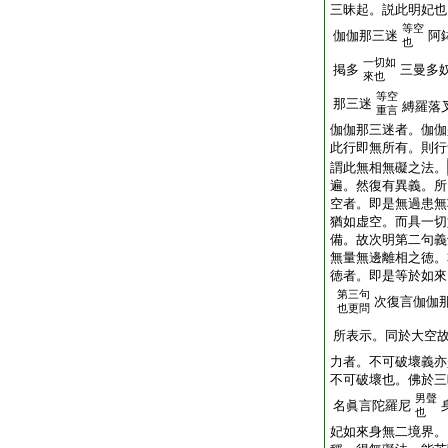
三昧起。説此明妃也
等空
伽伽那三迷
阿
也
一切如
掲多
三曼多
來也
等空
那三迷
縛羅落
重言
伽伽那三迷者。伽伽
此行即無所有。則行
謂此無相無礙之法。
遍。然復有異義。所
空者。即是無過患無
猶如虚空。而具一切
備。故次明第二句義
無量無邊離相之徳。
徳者。即是等於如來
第三句
次復言伽伽
也更問
所表示。同於大空
力者。不可破壞義亦
不可破壞也。佛於三
男聲
名眞言陀羅尼
也
妃如來身無二境界。