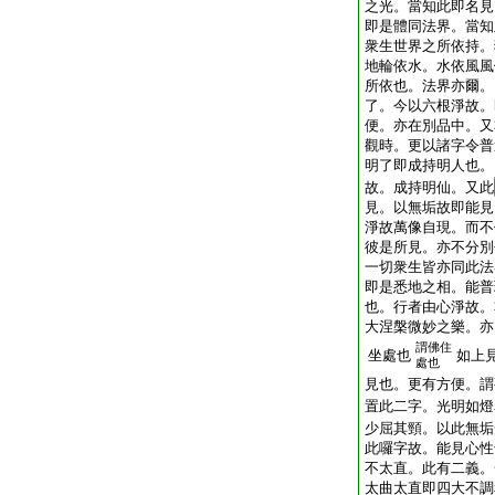
之光。當知此即名見
即是體同法界。當知
衆生世界之所依持。
地輪依水。水依風風
所依也。法界亦爾。
了。今以六根淨故。
便。亦在別品中。又
觀時。更以諸字令普
明了即成持明人也。
故。成持明仙。又此
見。以無垢故即能見
淨故萬像自現。而不
彼是所見。亦不分別
一切衆生皆亦同此法
即是悉地之相。能普
也。行者由心淨故。
大涅槃微妙之樂。亦
謂佛住
坐處也
如上
處也
見也。更有方便。謂
置此二字。光明如燈
少屈其頸。以此無垢
此囉字故。能見心性
不太直。此有二義。
太曲太直即四大不調