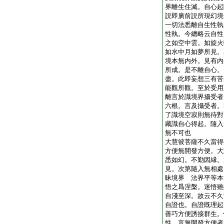
界離生住滅。自心起
説即廣前説所現幻境
一切法悉離自生性執
性執。今總略云自性
之如空中雲。如旋火
如水中月如夢所見。
境本無内外。見有内
所成。是不離自心。
盡。此即妄想三有苦
能觀所觀。至於受用
離言於識境界攝受者
六根。言及攝受者。
了識境空寂則無待對
藏識自心得起。隨入
無不可也
大慧彼菩薩不久當得
方便無開發方便。大
悉如幻。不勤因縁。
見。次第隨入無相處
昧境界 法界平等本
悟之爲涅槃。迷悟雖
自淺至深。故云不久
自證也。自證既理起
善巧方便誘接群生。
性。言無開發方便者