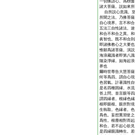
一切佛語心。爲楞伽
諸大菩薩。説如來所
自所説心意識。至
所聞之法。乃佛菩薩
自心境界。言不和合
五法三自性諸法。迷
和合不和合之異。和
眞智也。既不和合則
即諸佛教心之大要也
惟願爲諸菩薩。演説
海浪藏識者即第八識
隨染淨縁。如海起浪
界也
爾時世尊告大慧菩薩
何等爲四。謂自心現
色習氣。計著識性自
是名四種因縁。水流
答上問。首言眼等四
謂四縁者。根縁色縁
根即眼根。眼所對境
生執取。色縁者。色
爲色。妄想熏習使之
爲性。根塵相對而起
和合。若不起心欲見
是四縁眼識轉生。若