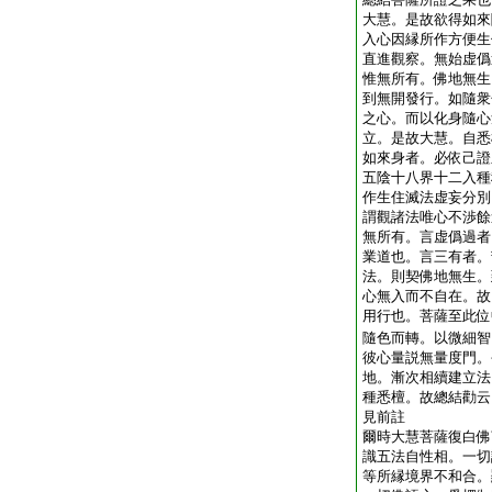
大慧。是故欲得如來
入心因縁所作方便生
直進觀察。無始虚僞
惟無所有。佛地無生
到無開發行。如隨衆
之心。而以化身隨心
立。是故大慧。自悉
如來身者。必依己證
五陰十八界十二入種
作生住滅法虚妄分別
謂觀諸法唯心不渉餘
無所有。言虚僞過者
業道也。言三有者。
法。則契佛地無生。
心無入而不自在。故
用行也。菩薩至此位
隨色而轉。以微細智
彼心量説無量度門。
地。漸次相續建立法
種悉檀。故總結勸云
見前註
爾時大慧菩薩復白佛
識五法自性相。一切
等所縁境界不和合。