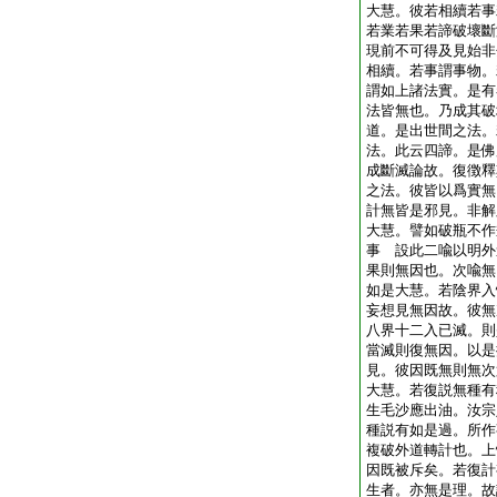
大慧。彼若相續若事
若業若果若諦破壞斷
現前不可得及見始非
相續。若事謂事物。
謂如上諸法實。是有
法皆無也。乃成其破
道。是出世間之法。
法。此云四諦。是佛
成斷滅論故。復徴釋
之法。彼皆以爲實無
計無皆是邪見。非解
大慧。譬如破瓶不作
事 設此二喩以明外
果則無因也。次喩無
如是大慧。若陰界入
妄想見無因故。彼無
八界十二入已滅。則
當滅則復無因。以是
見。彼因既無則無次
大慧。若復説無種有
生毛沙應出油。汝宗
種説有如是過。所作
複破外道轉計也。上
因既被斥矣。若復計
生者。亦無是理。故