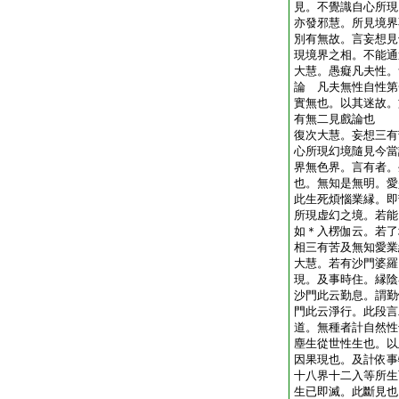
見。不覺識自心所現
亦發邪慧。所見境界
別有無故。言妄想見
現境界之相。不能通
大慧。愚癡凡夫性。
論 凡夫無性自性第
實無也。以其迷故。
有無二見戲論也
復次大慧。妄想三有
心所現幻境隨見今當
界無色界。言有者。
也。無知是無明。愛
此生死煩惱業縁。即
所現虚幻之境。若能
如＊入楞伽云。若了
相三有苦及無知愛業
大慧。若有沙門婆羅
現。及事時住。縁陰
沙門此云勤息。謂勤
門此云淨行。此段言
道。無種者計自然性
塵生從世性生也。以
因果現也。及計依事
十八界十二入等所生
生已即滅。此斷見也