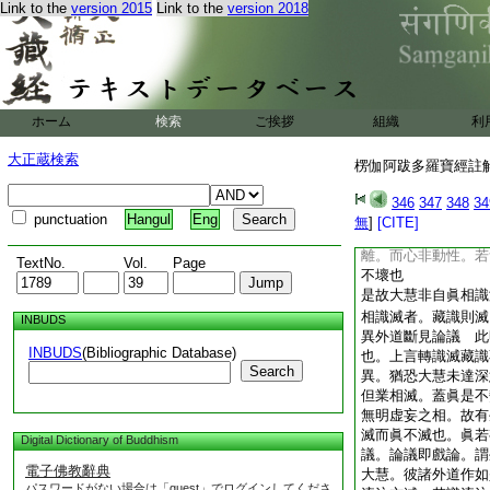
Link to the
version 2015
Link to the
version 2018
識。藏識是眞。轉識
體是一故不可言異。
無所分別故。不可言
滅眞顯。金爲莊嚴具
如是大慧。轉識藏識
若不異者。轉識滅藏
ホーム
検索
ご挨拶
組織
利
不滅 此明法非一異
異者。彼無明風熏動
大正蔵検索
楞伽阿跋多羅寶經註解 
縁則墮常見。然藏識
也。若不異者。轉識
346
347
348
34
見。然藏識眞相終不
punctuation
Hangul
Eng
無
]
[CITE]
心。因無明風動。心
離。而心非動性。若
TextNo.
Vol.
Page
不壞也
是故大慧非自眞相識
相識滅者。藏識則滅
INBUDS
異外道斷見論議 此
INBUDS
(Bibliographic Database)
也。上言轉識滅藏識
Search
異。猶恐大慧未達深
但業相滅。蓋眞是不
無明虚妄之相。故有
滅而眞不滅也。眞若
Digital Dictionary of Buddhism
議。論議即戲論。謂
電子佛教辭典
大慧。彼諸外道作如
パスワードがない場合は「guest」でログインしてくださ