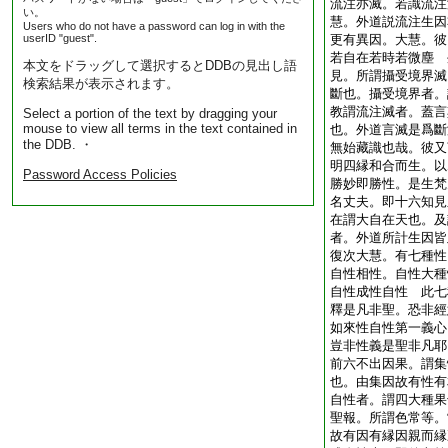
流注亦滅。若識流注
い。
慧。外道説流注生因
Users who do not have a password can log in with the
userID "guest".
更有異因。大慧。彼
若自在若時若微塵 
本文をドラッグして選択するとDDBの見出し語
見。所謂攝受境界滅
検索結果が表示されます。
斷也。攝受境界者。
教謂流注滅者。蓋言
Select a portion of the text by dragging your
mouse to view all terms in the text contained in
也。外道言滅是爲斷
the DDB. ・
無始藏識也哉。彼又
明四縁和合而生。以
Password Access Policies
勝妙即勝性。是生梵
名丈夫。即十六知見
在謂大自在天也。及
者。外道所計生因皆
復次大慧。有七種性
自性相性。自性大種
自性成性自性 此七
釋是凡非聖。恐非經
如來性自性第一義心
豈非性義是聖非凡耶
前六不出因果。謂集
也。由集因故有性有
自性者。謂四大種果
聖報。所謂色常等。
故有因有縁因親而縁