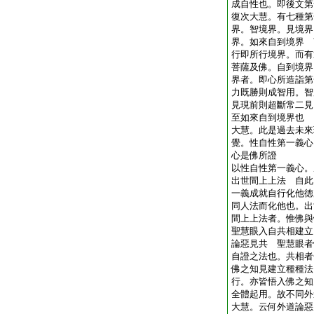
成自性也。即後文第
復次大慧。有七種第
界。智境界。見境界
界。如來自到境界 
行即所行境界。而有
菩薩及佛。自到境界
界者。即心所造詣第
力既勝則成智用。智
見現前則超斷常二見
至如來自到境界也
大慧。此是過去未來
覺。性自性第一義心
心是佛所證
以性自性第一義心。
出世間上上法 自此
一義成就自行化他徳
同人法而化他也。出
間上上法者。惟佛與
聖慧眼入自共相建立
論惡見共 聖慧眼者
自證之法也。共相者
佛之知見建立種種法
行。亦皆悟入佛之知
全體起用。故不同外
大慧。云何外道論惡