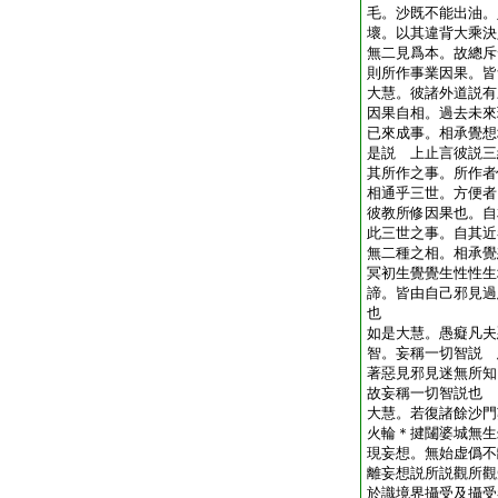
毛。沙既不能出油。
壞。以其違背大乘決
無二見爲本。故總斥
則所作事業因果。皆
大慧。彼諸外道説有
因果自相。過去未來
已來成事。相承覺想
是説 上止言彼説三
其所作之事。所作者
相通乎三世。方便者
彼教所修因果也。自
此三世之事。自其近
無二種之相。相承覺
冥初生覺覺生性性生
諦。皆由自己邪見過
也
如是大慧。愚癡凡夫
智。妄稱一切智説 
著惡見邪見迷無所知
故妄稱一切智説也
大慧。若復諸餘沙門
火輪＊揵闥婆城無生
現妄想。無始虚僞不
離妄想説所説觀所觀
於識境界攝受及攝受