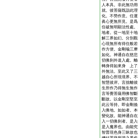
人本具。非此無功用
就。彼菩薩既詣此理
化。不勞作意。任運
眞心更無所見。是爲
住破無明顯法性處。
地者。從一地至十地
解三界如幻。分別觀
心現無所有得住般若
作方便。金剛喩三摩
如化。神通自在慈悲
切佛刹外道入處。離
轉身得如來身 上了
外無法。至此又了三
越自心所現境界。不
智慧彼岸。言捨離彼
生所作乃得無生無作
言等覺菩薩用佛智斷
斷故。以金剛至堅至
此云等持。即金剛後
入佛地。如如者。本
變化故。能神通自在
入一切佛刹者。是入
是入魔界也。由能究
智普現色身三昧故也
總結菩薩所證之果也